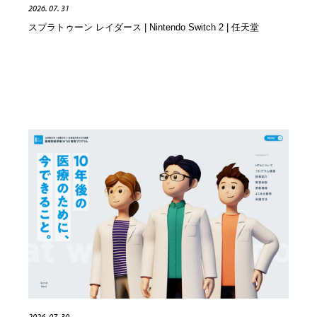
2026. 07. 31
ホテル・旅館・温泉・銭湯・サウナ
旅行・観光・電車・航空会社
55
スプラトゥーン レイダース | Nintendo Switch 2 | 任天堂
旅行・観光・電車・航空会社
アウトドア・キャンプ・登山
40
アウトドア・キャンプ・登山
スポーツ・スポーツ用品・トレーニング・ダイエット
71
スポーツ・スポーツ用品・トレーニング・ダイエット
ペット・トリミング
20
ペット・トリミング
ウェディング・結婚
38
ウェディング・結婚
育児・ベイビー・玩具・絵本
27
育児・ベイビー・玩具・絵本
宗教・神社仏閣・禅・寺・神社
33
宗教・神社仏閣・禅・寺・神社
法律・監査・税理士・弁護士・司法書士・行政
29
法律・監査・税理士・弁護士・司法書士・行政
求人・採用・転職・就職・人材紹介
379
2026. 07. 30