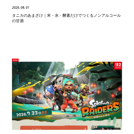
陶芸・窯・ガラス・木工・手工芸
材料：糸・布・紙・プラスチック・石・木材
38
2026. 08. 01
タニカのあまざけ｜米・水・酵素だけでつくるノンアルコール
材料：糸・布・紙・プラスチック・石・木材
工業・加工・技術・機械・電気
59
の甘酒
工業・加工・技術・機械・電気
宇宙
9
宇宙
日本の歴史・資料・伝統・将棋・囲碁
4
日本の歴史・資料・伝統・将棋・囲碁
動物園・水族館・公園・テーマパーク・アミューズメン
23
ト
動物園・水族館・公園・テーマパーク・アミューズメン
書籍・本屋・出版・作家・小説家・脚本家
58
ト
書籍・本屋・出版・作家・小説家・脚本家
ヘアサロン・美容院・理髪店・エステ
60
ヘアサロン・美容院・理髪店・エステ
自動車・船・飛行機・交通・自転車
71
自動車・船・飛行機・交通・自転車
ホテル・旅館・温泉・銭湯・サウナ
149