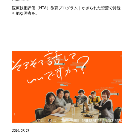
求人・採用・転職・就職・人材紹介
健康・医療・福祉・病院・歯医者・製薬・薬品
200
医療技術評価（HTA）教育プログラム｜かぎられた資源で持続
可能な医療を。
健康・医療・福祉・病院・歯医者・製薬・薬品
金融・銀行・投資・保険・M&A・商社
78
金融・銀行・投資・保険・M&A・商社
起業・事業支援・ボランティア・NPO
8
起業・事業支援・ボランティア・NPO
教育・スクール・保育・幼稚園・小中高・大学・専門学
173
校
教育・スクール・保育・幼稚園・小中高・大学・専門学
システム開発・IT・決済・アプリ・ソフトウェア
99
校
システム開発・IT・決済・アプリ・ソフトウェア
テクノロジー・AI・人工知能・スマートホーム・オンラ
74
イン
テクノロジー・AI・人工知能・スマートホーム・オンラ
日本伝統：着物・織物・舞踊・歌舞伎・茶道・華道・書
17
イン
道
日本伝統：着物・織物・舞踊・歌舞伎・茶道・華道・書
映画・アニメ・DVD・動画配信・放送・TV・ラジオ
65
道
2026. 07. 29