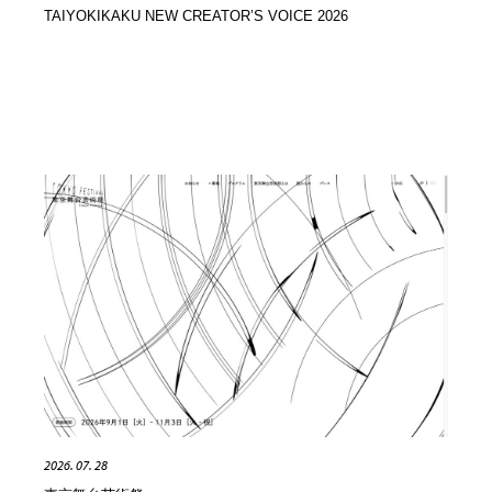
映画・アニメ・DVD・動画配信・放送・TV・ラジオ
音楽・アーティスト・楽器・舞台・演劇・ミュージカ
TAIYOKIKAKU NEW CREATOR’S VOICE 2026
152
ル・ダンス
音楽・アーティスト・楽器・舞台・演劇・ミュージカ
芸能人・俳優・女優・タレント・モデル・芸能事務所
42
ル・ダンス
芸能人・俳優・女優・タレント・モデル・芸能事務所
キャンペーン・イベント・ワークショップ・コンペティ
77
ション
キャンペーン・イベント・ワークショップ・コンペティ
マッチングサービス
22
ション
マッチングサービス
アート・芸術・美術館・美術展・博物館・ギャラリー
383
アート・芸術・美術館・美術展・博物館・ギャラリー
鉛筆画・木炭画・デッサン・クロッキー
15
鉛筆画・木炭画・デッサン・クロッキー
グラフィティ・Graffiti・ストリートアート
4
グラフィティ・Graffiti・ストリートアート
GWD スタッフお気に入り
201
2026. 07. 28
GWD スタッフお気に入り
Drawing Software / お絵かきソフト・アプリ・ブラシ
11