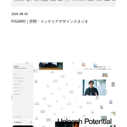
縫製・革製品・靴・鞄
55
2026. 08. 03
縫製・革製品・靴・鞄
時計・腕時計
28
FIGARO｜空間・インテリアデザインスタジオ
時計・腕時計
カメラ・レンズ
18
カメラ・レンズ
ジュエリー・装飾品
54
ジュエリー・装飾品
おもちゃ・ホビー・ゲーム
35
おもちゃ・ホビー・ゲーム
アニメーション・キャラクターデザイン
23
アニメーション・キャラクターデザイン
建築・空間・工務店・内装・店舗・環境デザイン
276
建築・空間・工務店・内装・店舗・環境デザイン
建設・住宅・不動産・倉庫
197
建設・住宅・不動産・倉庫
オフィス・シェアオフィス・コワーキング・シェアス
46
ペース