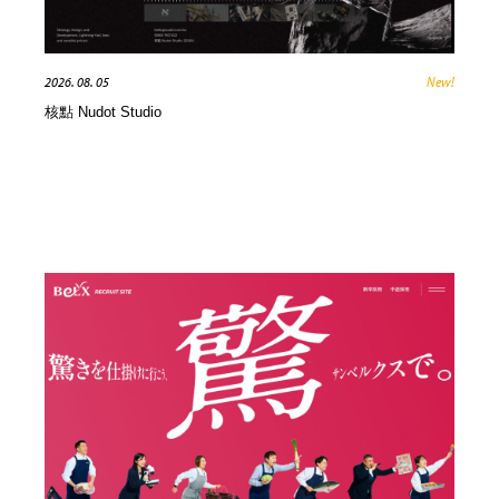
イラストレーター
コンテンツ・メディア制作会社
9
2026. 08. 05
New!
コンテンツ・メディア制作会社
フォント・フリーフォント / 書体
238
核點 Nudot Studio
フォント・フリーフォント / 書体
レタリング・カリグラフィ・サイン・看板
31
レタリング・カリグラフィ・サイン・看板
編集・ライティング・コピーライター
19
編集・ライティング・コピーライター
スタイリスト・ヘア＆メークアップ・プロップ・セット
18
デザイン
スタイリスト・ヘア＆メークアップ・プロップ・セット
映像・クリエイター・プロダクション
164
デザイン
映像・クリエイター・プロダクション
撮影スタジオ・撮影用小物・背景ボード・リース・レン
20
タル
撮影スタジオ・撮影用小物・背景ボード・リース・レン
コーダー・エンジニア・デベロッパー
136
タル