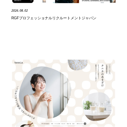
オフィス・シェアオフィス・コワーキング・シェアス
商業施設・商業ビル
33
ペース
2026. 08. 02
商業施設・商業ビル
携帯電話・通信・サービス
15
RGFプロフェッショナルリクルートメントジャパン
携帯電話・通信・サービス
ファッション・洋服
511
ファッション・洋服
コスメ・化粧品・石鹸・シャンプー・ヘアケア・香水
220
コスメ・化粧品・石鹸・シャンプー・ヘアケア・香水
農業・林業・漁業・畜産・鉱業・燃料
54
農業・林業・漁業・畜産・鉱業・燃料
食品・飲料・酒・菓子
444
食品・飲料・酒・菓子
飲食・レストラン・カフェ
181
飲食・レストラン・カフェ
植物・花・ガーデニング・造園
42
植物・花・ガーデニング・造園
陶芸・窯・ガラス・木工・手工芸
34