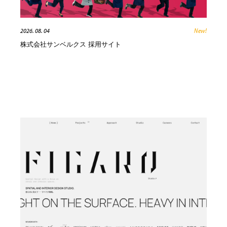
コーダー・エンジニア・デベロッパー
Javascript・WordPress・CSS・SEO・コーディング
97
Javascript・WordPress・CSS・SEO・コーディング
レンタルサーバー・クラウドサービス・ドメイン
10
2026. 08. 04
New!
株式会社サンベルクス 採用サイト
レンタルサーバー・クラウドサービス・ドメイン
ネット通販・EC・オークション・フリマ
15
ネット通販・EC・オークション・フリマ
フリー素材・写真・モックアップ
41
フリー素材・写真・モックアップ
3D・CG・モーションデザイン
20
3D・CG・モーションデザイン
眼鏡・コンタクトレンズ・サングラス
30
眼鏡・コンタクトレンズ・サングラス
プロダクト・インテリア
139
プロダクト・インテリア
ライフスタイル・家具・生活雑貨・家電
319
ライフスタイル・家具・生活雑貨・家電
ネオンサイン・ネオン菅・オリジナル
7
ネオンサイン・ネオン菅・オリジナル