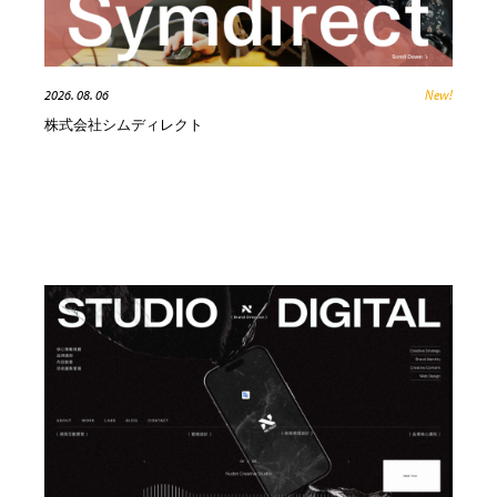
人気ランキング TOP100
業界別 登録Webサイト一覧
2026. 08. 06
New!
株式会社シムディレクト
Web制作会社・プロダクション・デジタル
579
Web制作会社・プロダクション・デジタル
フォトグラファー・カメラマン・写真
257
フォトグラファー・カメラマン・写真
広告・マーケティング・PR・企画・プロデュース
182
広告・マーケティング・PR・企画・プロデュース
ブランディング・コンサルティング
151
ブランディング・コンサルティング
グラフィックデザイン・デザイン事務所
485
グラフィックデザイン・デザイン事務所
印刷・製本・包装・グッズ
43
印刷・製本・包装・グッズ
イラストレーター
160