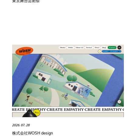
東京舞台芸術祭
Drawing Software / お絵かきソフト・アプリ・ブラシ
ニュース・マガジン・メディア・SNS・YouTube
346
ニュース・マガジン・メディア・SNS・YouTube
2026. 07. 28
株式会社WOSH design