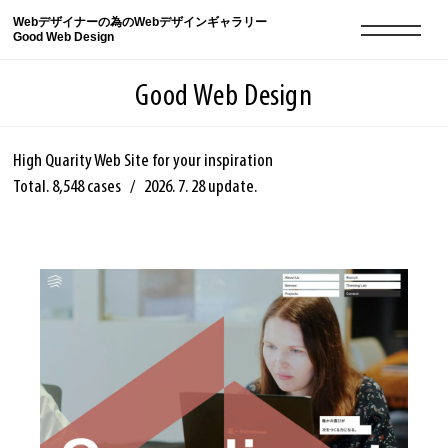
Webデザイナーの為のWebデザインギャラリー
Good Web Design
Good Web Design
High Quarity Web Site for your inspiration
Total.
8,548
cases / 2026. 7. 28 update.
2026年08月06日の登録サイト数は8548件です
登録Webサイト全一覧
8548
登録Webサイト全一覧!
現役Webデザイナーによるコラム
15
現役Webデザイナーによるコラム
ニュース
12
ニュース
ABOUT
ABOUT
人気ランキング TOP100