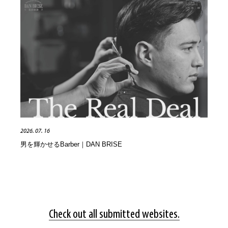
2026. 07. 16
男を輝かせるBarber｜DAN BRISE
Check out all submitted websites.