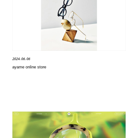
陶芸・窯・ガラス・木工・手工芸
材料：糸・布・紙・プラスチック・石・木材
38
材料：糸・布・紙・プラスチック・石・木材
工業・加工・技術・機械・電気
59
工業・加工・技術・機械・電気
宇宙
9
宇宙
日本の歴史・資料・伝統・将棋・囲碁
4
2024. 06. 06
日本の歴史・資料・伝統・将棋・囲碁
動物園・水族館・公園・テーマパーク・アミューズメン
23
ayame online store
ト
動物園・水族館・公園・テーマパーク・アミューズメン
書籍・本屋・出版・作家・小説家・脚本家
58
ト
書籍・本屋・出版・作家・小説家・脚本家
ヘアサロン・美容院・理髪店・エステ
60
ヘアサロン・美容院・理髪店・エステ
自動車・船・飛行機・交通・自転車
71
自動車・船・飛行機・交通・自転車
ホテル・旅館・温泉・銭湯・サウナ
149