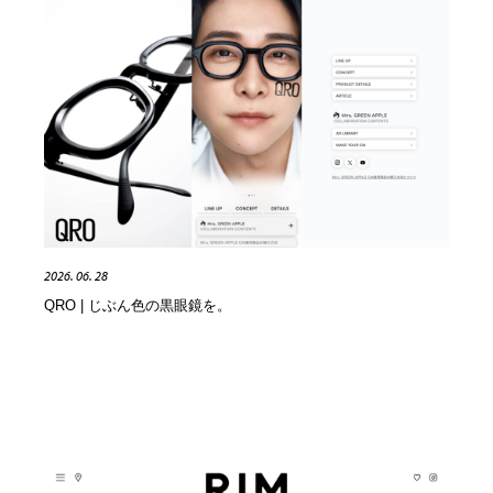
人気ランキング TOP100
業界別 登録Webサイト一覧
Web制作会社・プロダクション・デジタル
579
Web制作会社・プロダクション・デジタル
フォトグラファー・カメラマン・写真
257
フォトグラファー・カメラマン・写真
広告・マーケティング・PR・企画・プロデュース
182
2026. 06. 28
QRO | じぶん色の黒眼鏡を。
広告・マーケティング・PR・企画・プロデュース
ブランディング・コンサルティング
151
ブランディング・コンサルティング
グラフィックデザイン・デザイン事務所
485
グラフィックデザイン・デザイン事務所
印刷・製本・包装・グッズ
43
印刷・製本・包装・グッズ
イラストレーター
160