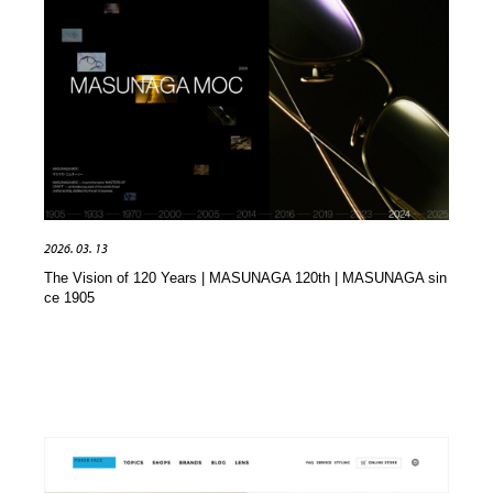
コーダー・エンジニア・デベロッパー
Javascript・WordPress・CSS・SEO・コーディング
97
Javascript・WordPress・CSS・SEO・コーディング
レンタルサーバー・クラウドサービス・ドメイン
10
レンタルサーバー・クラウドサービス・ドメイン
ネット通販・EC・オークション・フリマ
15
ネット通販・EC・オークション・フリマ
フリー素材・写真・モックアップ
41
フリー素材・写真・モックアップ
3D・CG・モーションデザイン
20
2026. 03. 13
3D・CG・モーションデザイン
眼鏡・コンタクトレンズ・サングラス
30
The Vision of 120 Years | MASUNAGA 120th | MASUNAGA sin
ce 1905
眼鏡・コンタクトレンズ・サングラス
プロダクト・インテリア
139
プロダクト・インテリア
ライフスタイル・家具・生活雑貨・家電
319
ライフスタイル・家具・生活雑貨・家電
ネオンサイン・ネオン菅・オリジナル
7
ネオンサイン・ネオン菅・オリジナル