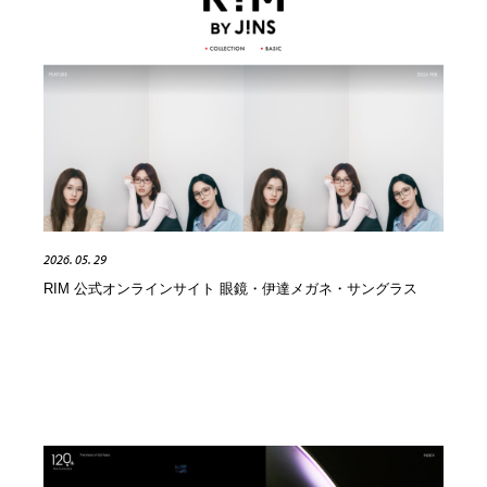
イラストレーター
コンテンツ・メディア制作会社
9
コンテンツ・メディア制作会社
フォント・フリーフォント / 書体
238
フォント・フリーフォント / 書体
レタリング・カリグラフィ・サイン・看板
31
レタリング・カリグラフィ・サイン・看板
編集・ライティング・コピーライター
19
編集・ライティング・コピーライター
スタイリスト・ヘア＆メークアップ・プロップ・セット
18
2026. 05. 29
デザイン
RIM 公式オンラインサイト 眼鏡・伊達メガネ・サングラス
スタイリスト・ヘア＆メークアップ・プロップ・セット
映像・クリエイター・プロダクション
164
デザイン
映像・クリエイター・プロダクション
撮影スタジオ・撮影用小物・背景ボード・リース・レン
20
タル
撮影スタジオ・撮影用小物・背景ボード・リース・レン
コーダー・エンジニア・デベロッパー
136
タル