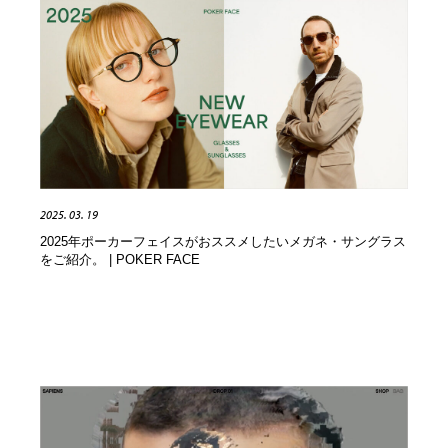
縫製・革製品・靴・鞄
55
縫製・革製品・靴・鞄
時計・腕時計
28
時計・腕時計
カメラ・レンズ
18
カメラ・レンズ
ジュエリー・装飾品
54
ジュエリー・装飾品
おもちゃ・ホビー・ゲーム
35
2025. 03. 19
2025年ポーカーフェイスがおススメしたいメガネ・サングラス
おもちゃ・ホビー・ゲーム
アニメーション・キャラクターデザイン
23
をご紹介。 | POKER FACE
アニメーション・キャラクターデザイン
建築・空間・工務店・内装・店舗・環境デザイン
276
建築・空間・工務店・内装・店舗・環境デザイン
建設・住宅・不動産・倉庫
197
建設・住宅・不動産・倉庫
オフィス・シェアオフィス・コワーキング・シェアス
46
ペース