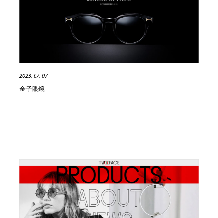
映画・アニメ・DVD・動画配信・放送・TV・ラジオ
音楽・アーティスト・楽器・舞台・演劇・ミュージカ
152
ル・ダンス
音楽・アーティスト・楽器・舞台・演劇・ミュージカ
芸能人・俳優・女優・タレント・モデル・芸能事務所
42
ル・ダンス
芸能人・俳優・女優・タレント・モデル・芸能事務所
キャンペーン・イベント・ワークショップ・コンペティ
77
ション
2023. 07. 07
金子眼鏡
キャンペーン・イベント・ワークショップ・コンペティ
マッチングサービス
22
ション
マッチングサービス
アート・芸術・美術館・美術展・博物館・ギャラリー
383
アート・芸術・美術館・美術展・博物館・ギャラリー
鉛筆画・木炭画・デッサン・クロッキー
15
鉛筆画・木炭画・デッサン・クロッキー
グラフィティ・Graffiti・ストリートアート
4
グラフィティ・Graffiti・ストリートアート
GWD スタッフお気に入り
201
GWD スタッフお気に入り
Drawing Software / お絵かきソフト・アプリ・ブラシ
11