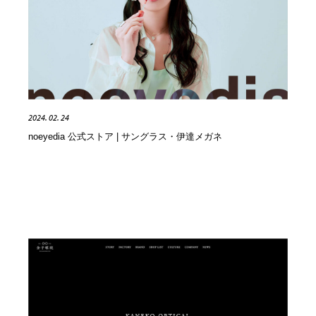
求人・採用・転職・就職・人材紹介
健康・医療・福祉・病院・歯医者・製薬・薬品
200
健康・医療・福祉・病院・歯医者・製薬・薬品
金融・銀行・投資・保険・M&A・商社
78
金融・銀行・投資・保険・M&A・商社
起業・事業支援・ボランティア・NPO
8
起業・事業支援・ボランティア・NPO
教育・スクール・保育・幼稚園・小中高・大学・専門学
173
2024. 02. 24
校
noeyedia 公式ストア | サングラス・伊達メガネ
教育・スクール・保育・幼稚園・小中高・大学・専門学
システム開発・IT・決済・アプリ・ソフトウェア
99
校
システム開発・IT・決済・アプリ・ソフトウェア
テクノロジー・AI・人工知能・スマートホーム・オンラ
74
イン
テクノロジー・AI・人工知能・スマートホーム・オンラ
日本伝統：着物・織物・舞踊・歌舞伎・茶道・華道・書
17
イン
道
日本伝統：着物・織物・舞踊・歌舞伎・茶道・華道・書
映画・アニメ・DVD・動画配信・放送・TV・ラジオ
65
道