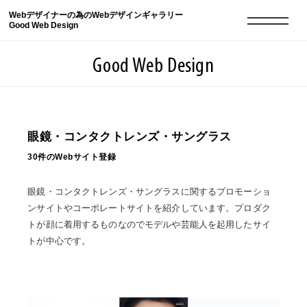
Webデザイナーの為のWebデザインギャラリー
Good Web Design
Good Web Design
2026年08月06日の登録サイト数は8548件です
眼鏡・コンタクトレンズ・サングラス
30件のWebサイト登録
登録Webサイト全一覧
8548
眼鏡・コンタクトレンズ・サングラスに関するプロモーショ
登録Webサイト全一覧!
現役Webデザイナーによるコラム
15
ンサイトやコーポレートサイトを紹介しています。プロダク
トが顔に着用するものなのでモデルや芸能人を起用したサイ
現役Webデザイナーによるコラム
ニュース
12
トが中心です。
ニュース
ABOUT
ABOUT
人気ランキング TOP100