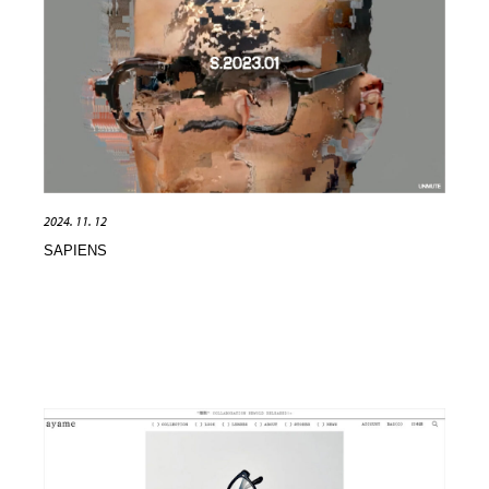
オフィス・シェアオフィス・コワーキング・シェアス
商業施設・商業ビル
33
ペース
商業施設・商業ビル
携帯電話・通信・サービス
15
携帯電話・通信・サービス
ファッション・洋服
511
ファッション・洋服
コスメ・化粧品・石鹸・シャンプー・ヘアケア・香水
220
2024. 11. 12
コスメ・化粧品・石鹸・シャンプー・ヘアケア・香水
農業・林業・漁業・畜産・鉱業・燃料
54
SAPIENS
農業・林業・漁業・畜産・鉱業・燃料
食品・飲料・酒・菓子
444
食品・飲料・酒・菓子
飲食・レストラン・カフェ
181
飲食・レストラン・カフェ
植物・花・ガーデニング・造園
42
植物・花・ガーデニング・造園
陶芸・窯・ガラス・木工・手工芸
34