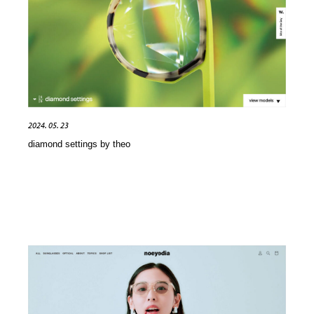
ホテル・旅館・温泉・銭湯・サウナ
旅行・観光・電車・航空会社
55
旅行・観光・電車・航空会社
アウトドア・キャンプ・登山
40
アウトドア・キャンプ・登山
スポーツ・スポーツ用品・トレーニング・ダイエット
71
スポーツ・スポーツ用品・トレーニング・ダイエット
ペット・トリミング
20
2024. 05. 23
diamond settings by theo
ペット・トリミング
ウェディング・結婚
38
ウェディング・結婚
育児・ベイビー・玩具・絵本
27
育児・ベイビー・玩具・絵本
宗教・神社仏閣・禅・寺・神社
33
宗教・神社仏閣・禅・寺・神社
法律・監査・税理士・弁護士・司法書士・行政
29
法律・監査・税理士・弁護士・司法書士・行政
求人・採用・転職・就職・人材紹介
379