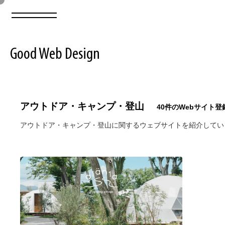
Good Web Design
2026年08月07日の登録サイト数は8549件です
アウトドア・キャンプ・登山
40件のWebサイト登
登録Webサイト全一覧
8549
アウトドア・キャンプ・登山に関するウェブサイトを紹介してい
登録Webサイト全一覧!
ABOUT
ABOUT
業界別 登録Webサイト一覧
Web制作会社・プロダクション・デジタル
579