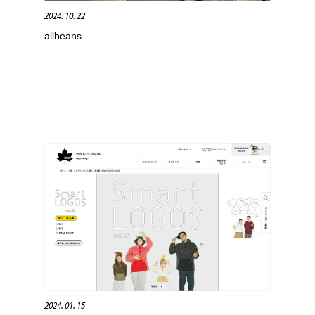
2024. 10. 22
自動車・船・飛行機・交通・自転車
アウトドア・キャンプ・登山
40
allbeans
アウトドア・キャンプ・登山
ウェディング・結婚
38
ウェディング・結婚
法律・監査・税理士・弁護士・司法書士・行政
29
法律・監査・税理士・弁護士・司法書士・行政
金融・銀行・投資・保険・M&A・商社
78
金融・銀行・投資・保険・M&A・商社
システム開発・IT・決済・アプリ・ソフトウェア
99
システム開発・IT・決済・アプリ・ソフトウェア
映画・アニメ・DVD・動画配信・放送・TV・ラジオ
65
映画・アニメ・DVD・動画配信・放送・TV・ラジオ
キャンペーン・イベント・ワークショップ・コンペティショ
77
ン
キャンペーン・イベント・ワークショップ・コンペティショ
鉛筆画・木炭画・デッサン・クロッキー
15
ン
2024. 01. 15