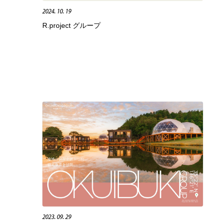
2024. 10. 19
ホテル・旅館・温泉・銭湯・サウナ
スポーツ・スポーツ用品・トレーニング・ダイエット
71
R.project グループ
スポーツ・スポーツ用品・トレーニング・ダイエット
育児・ベイビー・玩具・絵本
27
育児・ベイビー・玩具・絵本
求人・採用・転職・就職・人材紹介
379
求人・採用・転職・就職・人材紹介
起業・事業支援・ボランティア・NPO
8
起業・事業支援・ボランティア・NPO
テクノロジー・AI・人工知能・スマートホーム・オンライン
74
テクノロジー・AI・人工知能・スマートホーム・オンライン
音楽・アーティスト・楽器・舞台・演劇・ミュージカル・ダ
152
ンス
音楽・アーティスト・楽器・舞台・演劇・ミュージカル・ダ
マッチングサービス
22
ンス
マッチングサービス
グラフィティ・Graffiti・ストリートアート
4
2023. 09. 29