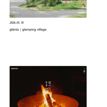
Web制作会社・プロダクション・デジタル
ブランディング・コンサルティング
151
2026. 05. 18
ブランディング・コンサルティング
イラストレーター
160
glänta｜glamping village
イラストレーター
レタリング・カリグラフィ・サイン・看板
31
レタリング・カリグラフィ・サイン・看板
映像・クリエイター・プロダクション
164
映像・クリエイター・プロダクション
Javascript・WordPress・CSS・SEO・コーディング
97
Javascript・WordPress・CSS・SEO・コーディング
フリー素材・写真・モックアップ
41
フリー素材・写真・モックアップ
プロダクト・インテリア
139
プロダクト・インテリア
縫製・革製品・靴・鞄
55