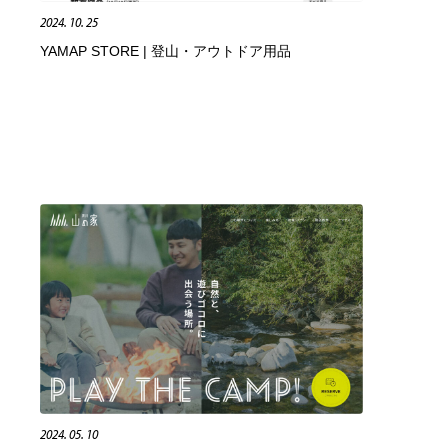
2024. 10. 25
ヘアサロン・美容院・理髪店・エステ
旅行・観光・電車・航空会社
55
YAMAP STORE | 登山・アウトドア用品
旅行・観光・電車・航空会社
ペット・トリミング
20
ペット・トリミング
宗教・神社仏閣・禅・寺・神社
33
宗教・神社仏閣・禅・寺・神社
健康・医療・福祉・病院・歯医者・製薬・薬品
200
健康・医療・福祉・病院・歯医者・製薬・薬品
教育・スクール・保育・幼稚園・小中高・大学・専門学校
173
教育・スクール・保育・幼稚園・小中高・大学・専門学校
日本伝統：着物・織物・舞踊・歌舞伎・茶道・華道・書道
17
日本伝統：着物・織物・舞踊・歌舞伎・茶道・華道・書道
芸能人・俳優・女優・タレント・モデル・芸能事務所
42
芸能人・俳優・女優・タレント・モデル・芸能事務所
アート・芸術・美術館・美術展・博物館・ギャラリー
383
2024. 05. 10