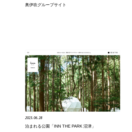
奥伊吹グループサイト
グラフィティ・Graffiti・ストリートアート
ニュース・マガジン・メディア・SNS・YouTube
346
ニュース・マガジン・メディア・SNS・YouTube
2023. 06. 28
泊まれる公園「INN THE PARK 沼津」