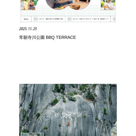
フォトグラファー・カメラマン・写真
グラフィックデザイン・デザイン事務所
485
2025. 11. 25
グラフィックデザイン・デザイン事務所
コンテンツ・メディア制作会社
9
常願寺川公園 BBQ TERRACE
コンテンツ・メディア制作会社
編集・ライティング・コピーライター
19
編集・ライティング・コピーライター
撮影スタジオ・撮影用小物・背景ボード・リース・レンタル
20
撮影スタジオ・撮影用小物・背景ボード・リース・レンタル
レンタルサーバー・クラウドサービス・ドメイン
10
レンタルサーバー・クラウドサービス・ドメイン
3D・CG・モーションデザイン
20
3D・CG・モーションデザイン
ライフスタイル・家具・生活雑貨・家電
320
ライフスタイル・家具・生活雑貨・家電
時計・腕時計
28