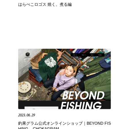
はらぺこロゴス 燒く、煮る編
鉛筆画・木炭画・デッサン・クロッキー
Drawing Software / お絵かきソフト・アプリ・ブラシ
11
Drawing Software / お絵かきソフト・アプリ・ブラシ
2023. 06. 29
釣果グラム公式オンラインショップ｜BEYOND FIS
HING – CHOKAGRAM