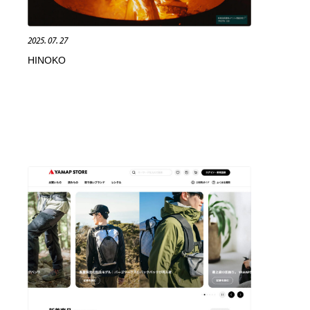
縫製・革製品・靴・鞄
ジュエリー・装飾品
54
2025. 07. 27
HINOKO
ジュエリー・装飾品
建築・空間・工務店・内装・店舗・環境デザイン
276
建築・空間・工務店・内装・店舗・環境デザイン
商業施設・商業ビル
33
商業施設・商業ビル
コスメ・化粧品・石鹸・シャンプー・ヘアケア・香水
220
コスメ・化粧品・石鹸・シャンプー・ヘアケア・香水
飲食・レストラン・カフェ
181
飲食・レストラン・カフェ
材料：糸・布・紙・プラスチック・石・木材
38
材料：糸・布・紙・プラスチック・石・木材
日本の歴史・資料・伝統・将棋・囲碁
4
日本の歴史・資料・伝統・将棋・囲碁
ヘアサロン・美容院・理髪店・エステ
60