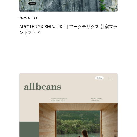
時計・腕時計
おもちゃ・ホビー・ゲーム
35
2025. 01. 13
ARC’TERYX SHINJUKU | アークテリクス 新宿ブラ
おもちゃ・ホビー・ゲーム
建設・住宅・不動産・倉庫
197
ンドストア
建設・住宅・不動産・倉庫
携帯電話・通信・サービス
15
携帯電話・通信・サービス
農業・林業・漁業・畜産・鉱業・燃料
54
農業・林業・漁業・畜産・鉱業・燃料
植物・花・ガーデニング・造園
42
植物・花・ガーデニング・造園
工業・加工・技術・機械・電気
59
工業・加工・技術・機械・電気
動物園・水族館・公園・テーマパーク・アミューズメント
23
動物園・水族館・公園・テーマパーク・アミューズメント
自動車・船・飛行機・交通・自転車
71