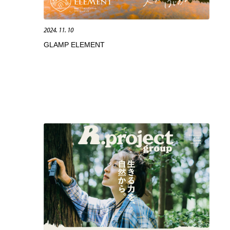
カメラ・レンズ
アニメーション・キャラクターデザイン
23
2024. 11. 10
GLAMP ELEMENT
アニメーション・キャラクターデザイン
オフィス・シェアオフィス・コワーキング・シェアスペース
46
オフィス・シェアオフィス・コワーキング・シェアスペース
ファッション・洋服
511
ファッション・洋服
食品・飲料・酒・菓子
444
食品・飲料・酒・菓子
陶芸・窯・ガラス・木工・手工芸
34
陶芸・窯・ガラス・木工・手工芸
宇宙
9
宇宙
書籍・本屋・出版・作家・小説家・脚本家
58
書籍・本屋・出版・作家・小説家・脚本家
ホテル・旅館・温泉・銭湯・サウナ
149