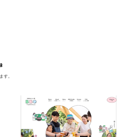
録
現役Webデザイナーによるコラム
15
ます。
現役Webデザイナーによるコラム
人気ランキング TOP100
人気ランキング TOP100
フォトグラファー・カメラマン・写真
257