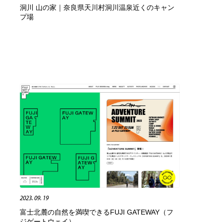
洞川 山の家｜奈良県天川村洞川温泉近くのキャン
アート・芸術・美術館・美術展・博物館・ギャラリー
GWD スタッフお気に入り
201
プ場
GWD スタッフお気に入り
2023. 09. 19
富士北麓の自然を満喫できるFUJI GATEWAY（フ
ジゲートウェイ）