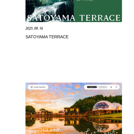
広告・マーケティング・PR・企画・プロデュース
印刷・製本・包装・グッズ
43
2025. 09. 16
印刷・製本・包装・グッズ
フォント・フリーフォント / 書体
238
SATOYAMA TERRACE
フォント・フリーフォント / 書体
スタイリスト・ヘア＆メークアップ・プロップ・セットデザ
18
イン
スタイリスト・ヘア＆メークアップ・プロップ・セットデザ
コーダー・エンジニア・デベロッパー
136
イン
コーダー・エンジニア・デベロッパー
ネット通販・EC・オークション・フリマ
15
ネット通販・EC・オークション・フリマ
眼鏡・コンタクトレンズ・サングラス
30
眼鏡・コンタクトレンズ・サングラス
ネオンサイン・ネオン菅・オリジナル
7
ネオンサイン・ネオン菅・オリジナル
カメラ・レンズ
18