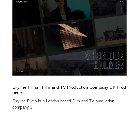
オフィス・シェアオフィス・コワーキング・シェアス
商業施設・商業ビル
33
ペース
商業施設・商業ビル
携帯電話・通信・サービス
15
携帯電話・通信・サービス
ファッション・洋服
511
ファッション・洋服
コスメ・化粧品・石鹸・シャンプー・ヘアケア・香水
220
コスメ・化粧品・石鹸・シャンプー・ヘアケア・香水
農業・林業・漁業・畜産・鉱業・燃料
54
農業・林業・漁業・畜産・鉱業・燃料
食品・飲料・酒・菓子
444
Skyline Films | Film and TV Production Company UK Prod
ucers
食品・飲料・酒・菓子
飲食・レストラン・カフェ
182
Skyline Films is a London based Film and TV production
company,...
飲食・レストラン・カフェ
植物・花・ガーデニング・造園
42
植物・花・ガーデニング・造園
陶芸・窯・ガラス・木工・手工芸
34