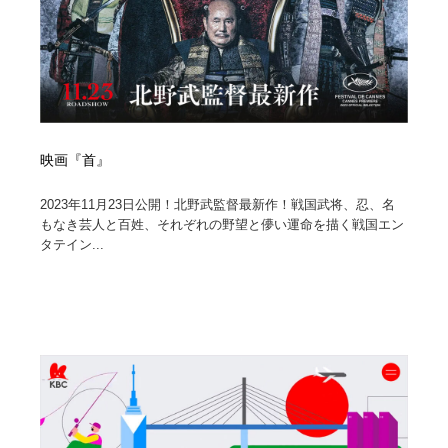
映画『首』
2023年11月23日公開！北野武監督最新作！戦国武将、忍、名
もなき芸人と百姓、それぞれの野望と儚い運命を描く戦国エン
タテイン...