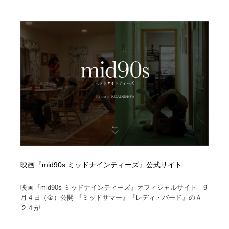
求人・採用・転職・就職・人材紹介
健康・医療・福祉・病院・歯医者・製薬・薬品
200
健康・医療・福祉・病院・歯医者・製薬・薬品
金融・銀行・投資・保険・M&A・商社
78
金融・銀行・投資・保険・M&A・商社
起業・事業支援・ボランティア・NPO
8
起業・事業支援・ボランティア・NPO
教育・スクール・保育・幼稚園・小中高・大学・専門学
173
校
教育・スクール・保育・幼稚園・小中高・大学・専門学
システム開発・IT・決済・アプリ・ソフトウェア
99
校
システム開発・IT・決済・アプリ・ソフトウェア
テクノロジー・AI・人工知能・スマートホーム・オンラ
74
イン
映画『mid90s ミッドナインティーズ』公式サイト
テクノロジー・AI・人工知能・スマートホーム・オンラ
日本伝統：着物・織物・舞踊・歌舞伎・茶道・華道・書
17
イン
道
映画『mid90s ミッドナインティーズ』オフィシャルサイト｜9
月４日（金）公開 『ミッドサマー』『レディ・バード』のＡ
日本伝統：着物・織物・舞踊・歌舞伎・茶道・華道・書
映画・アニメ・DVD・動画配信・放送・TV・ラジオ
65
２４が...
道