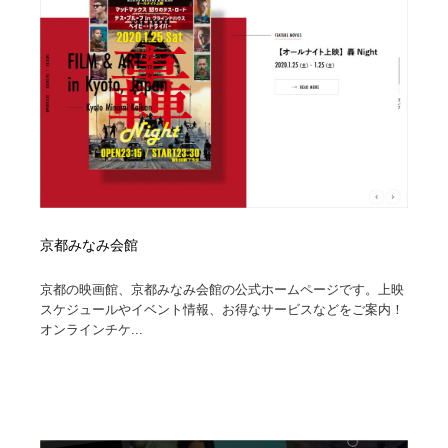
縫製・革製品・靴・鞄
55
縫製・革製品・靴・鞄
時計・腕時計
28
時計・腕時計
カメラ・レンズ
18
カメラ・レンズ
ジュエリー・装飾品
54
ジュエリー・装飾品
おもちゃ・ホビー・ゲーム
35
おもちゃ・ホビー・ゲーム
アニメーション・キャラクターデザイン
23
京都みなみ会館
京都の映画館、京都みなみ会館の公式ホームページです。上映
アニメーション・キャラクターデザイン
建築・空間・工務店・内装・店舗・環境デザイン
276
スケジュールやイベント情報、お得なサービスなどをご案内！
オンラインチケ...
建築・空間・工務店・内装・店舗・環境デザイン
建設・住宅・不動産・倉庫
197
建設・住宅・不動産・倉庫
オフィス・シェアオフィス・コワーキング・シェアス
46
ペース