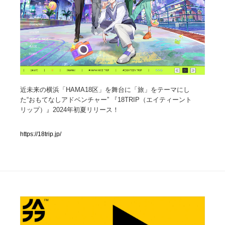
人気ランキング TOP100
業界別 登録Webサイト一覧
Web制作会社・プロダクション・デジタル
579
近未来の横浜「HAMA18区」を舞台に「旅」をテーマにし
Web制作会社・プロダクション・デジタル
フォトグラファー・カメラマン・写真
257
た“おもてなしアドベンチャー” 『18TRIP（エイティーント
リップ）』2024年初夏リリース！
フォトグラファー・カメラマン・写真
広告・マーケティング・PR・企画・プロデュース
182
https://18trip.jp/
広告・マーケティング・PR・企画・プロデュース
ブランディング・コンサルティング
151
ブランディング・コンサルティング
グラフィックデザイン・デザイン事務所
485
グラフィックデザイン・デザイン事務所
印刷・製本・包装・グッズ
43
印刷・製本・包装・グッズ
イラストレーター
160