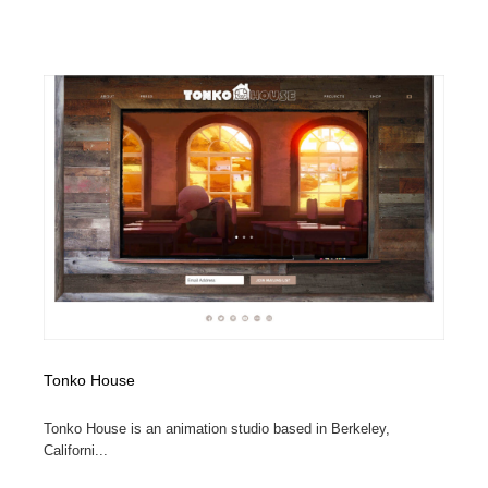
映画・アニメ・DVD・動画配信・放送・TV・ラジオ
音楽・アーティスト・楽器・舞台・演劇・ミュージカ
152
ル・ダンス
音楽・アーティスト・楽器・舞台・演劇・ミュージカ
芸能人・俳優・女優・タレント・モデル・芸能事務所
42
ル・ダンス
芸能人・俳優・女優・タレント・モデル・芸能事務所
キャンペーン・イベント・ワークショップ・コンペティ
77
ション
キャンペーン・イベント・ワークショップ・コンペティ
マッチングサービス
22
ション
マッチングサービス
アート・芸術・美術館・美術展・博物館・ギャラリー
383
アート・芸術・美術館・美術展・博物館・ギャラリー
鉛筆画・木炭画・デッサン・クロッキー
15
鉛筆画・木炭画・デッサン・クロッキー
グラフィティ・Graffiti・ストリートアート
4
Tonko House
グラフィティ・Graffiti・ストリートアート
GWD スタッフお気に入り
201
Tonko House is an animation studio based in Berkeley,
Californi...
GWD スタッフお気に入り
Drawing Software / お絵かきソフト・アプリ・ブラシ
11