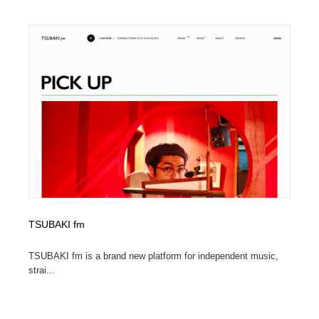
ホテル・旅館・温泉・銭湯・サウナ
旅行・観光・電車・航空会社
55
旅行・観光・電車・航空会社
アウトドア・キャンプ・登山
40
アウトドア・キャンプ・登山
スポーツ・スポーツ用品・トレーニング・ダイエット
71
スポーツ・スポーツ用品・トレーニング・ダイエット
ペット・トリミング
20
ペット・トリミング
ウェディング・結婚
38
ウェディング・結婚
育児・ベイビー・玩具・絵本
27
育児・ベイビー・玩具・絵本
宗教・神社仏閣・禅・寺・神社
33
TSUBAKI fm
宗教・神社仏閣・禅・寺・神社
法律・監査・税理士・弁護士・司法書士・行政
29
TSUBAKI fm is a brand new platform for independent music,
strai...
法律・監査・税理士・弁護士・司法書士・行政
求人・採用・転職・就職・人材紹介
379