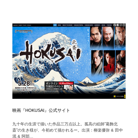
Drawing Software / お絵かきソフト・アプリ・ブラシ
ニュース・マガジン・メディア・SNS・YouTube
346
ニュース・マガジン・メディア・SNS・YouTube
映画『HOKUSAI』公式サイト
九十年の生涯で描いた作品三万点以上。孤高の絵師”葛飾北
斎”の生き様が、今初めて描かれるー。出演：柳楽優弥 & 田中
泯 & 阿部...