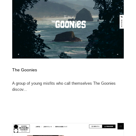
コーダー・エンジニア・デベロッパー
Javascript・WordPress・CSS・SEO・コーディング
97
Javascript・WordPress・CSS・SEO・コーディング
レンタルサーバー・クラウドサービス・ドメイン
10
レンタルサーバー・クラウドサービス・ドメイン
ネット通販・EC・オークション・フリマ
15
ネット通販・EC・オークション・フリマ
フリー素材・写真・モックアップ
41
フリー素材・写真・モックアップ
3D・CG・モーションデザイン
21
The Goonies
3D・CG・モーションデザイン
眼鏡・コンタクトレンズ・サングラス
30
A group of young misfits who call themselves The Goonies
discov...
眼鏡・コンタクトレンズ・サングラス
プロダクト・インテリア
139
プロダクト・インテリア
ライフスタイル・家具・生活雑貨・家電
321
ライフスタイル・家具・生活雑貨・家電
ネオンサイン・ネオン菅・オリジナル
7
ネオンサイン・ネオン菅・オリジナル