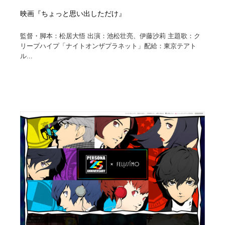
映画『ちょっと思い出しただけ』
監督・脚本：松居⼤悟 出演：池松壮亮、伊藤沙莉 主題歌：ク
リープハイプ「ナイトオンザプラネット」配給：東京テアト
ル...