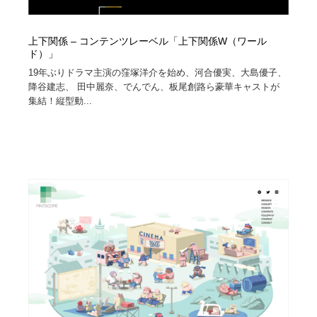
上下関係 – コンテンツレーベル「上下関係W（ワール
ド）」
19年ぶりドラマ主演の窪塚洋介を始め、河合優実、大島優子、
降谷建志、 田中麗奈、でんでん、板尾創路ら豪華キャストが
集結！縦型動...