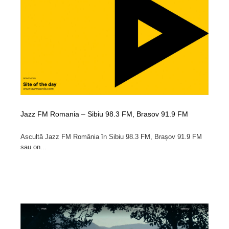
イラストレーター
コンテンツ・メディア制作会社
9
コンテンツ・メディア制作会社
フォント・フリーフォント / 書体
238
フォント・フリーフォント / 書体
レタリング・カリグラフィ・サイン・看板
31
レタリング・カリグラフィ・サイン・看板
編集・ライティング・コピーライター
19
編集・ライティング・コピーライター
スタイリスト・ヘア＆メークアップ・プロップ・セット
Jazz FM Romania – Sibiu 98.3 FM, Brasov 91.9 FM
18
デザイン
Ascultă Jazz FM România în Sibiu 98.3 FM, Brașov 91.9 FM
sau on...
スタイリスト・ヘア＆メークアップ・プロップ・セット
映像・クリエイター・プロダクション
164
デザイン
映像・クリエイター・プロダクション
撮影スタジオ・撮影用小物・背景ボード・リース・レン
20
タル
撮影スタジオ・撮影用小物・背景ボード・リース・レン
コーダー・エンジニア・デベロッパー
136
タル