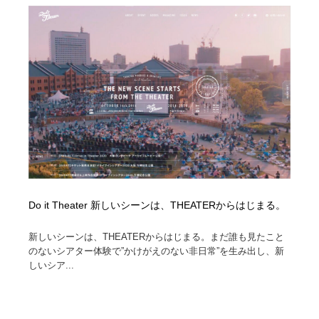
陶芸・窯・ガラス・木工・手工芸
材料：糸・布・紙・プラスチック・石・木材
38
材料：糸・布・紙・プラスチック・石・木材
工業・加工・技術・機械・電気
59
工業・加工・技術・機械・電気
宇宙
9
宇宙
日本の歴史・資料・伝統・将棋・囲碁
4
日本の歴史・資料・伝統・将棋・囲碁
動物園・水族館・公園・テーマパーク・アミューズメン
23
ト
動物園・水族館・公園・テーマパーク・アミューズメン
書籍・本屋・出版・作家・小説家・脚本家
58
ト
Do it Theater 新しいシーンは、THEATERからはじまる。
書籍・本屋・出版・作家・小説家・脚本家
ヘアサロン・美容院・理髪店・エステ
60
新しいシーンは、THEATERからはじまる。まだ誰も見たこと
のないシアター体験で”かけがえのない非日常”を生み出し、新
ヘアサロン・美容院・理髪店・エステ
自動車・船・飛行機・交通・自転車
71
しいシア...
自動車・船・飛行機・交通・自転車
ホテル・旅館・温泉・銭湯・サウナ
149