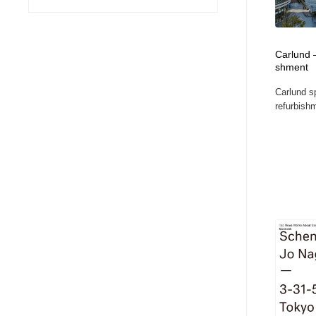
ヘアサロン・美容院・理髪店・エステ
旅行・観光・電車・航空会社
55
Carlund 
旅行・観光・電車・航空会社
ペット・トリミング
20
shment
Carlund sp
ペット・トリミング
宗教・神社仏閣・禅・寺・神社
33
refurbishm
宗教・神社仏閣・禅・寺・神社
健康・医療・福祉・病院・歯医者・製薬・薬品
200
健康・医療・福祉・病院・歯医者・製薬・薬品
教育・スクール・保育・幼稚園・小中高・大学・専門学校
173
教育・スクール・保育・幼稚園・小中高・大学・専門学校
日本伝統：着物・織物・舞踊・歌舞伎・茶道・華道・書道
17
日本伝統：着物・織物・舞踊・歌舞伎・茶道・華道・書道
芸能人・俳優・女優・タレント・モデル・芸能事務所
42
芸能人・俳優・女優・タレント・モデル・芸能事務所
アート・芸術・美術館・美術展・博物館・ギャラリー
383