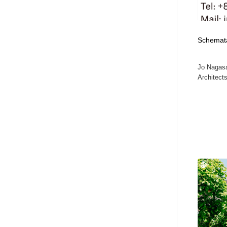
アート・芸術・美術館・美術展・博物館・ギャラリー
GWD スタッフお気に入り
201
GWD スタッフお気に入り
Schemata
Jo Nagas
Architects