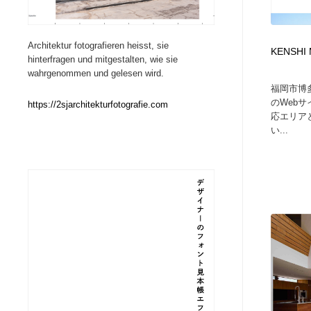
Web制作会社・プロダクション・デジタル
ブランディング・コンサルティング
151
Architektur fotografieren heisst, sie
KENSHI
hinterfragen und mitgestalten, wie sie
ブランディング・コンサルティング
イラストレーター
160
wahrgenommen und gelesen wird.
福岡市博
のWeb
https://2sjarchitekturfotografie.com
イラストレーター
レタリング・カリグラフィ・サイン・看板
31
応エリア
い...
レタリング・カリグラフィ・サイン・看板
映像・クリエイター・プロダクション
164
映像・クリエイター・プロダクション
Javascript・WordPress・CSS・SEO・コーディング
97
Javascript・WordPress・CSS・SEO・コーディング
フリー素材・写真・モックアップ
41
フリー素材・写真・モックアップ
プロダクト・インテリア
139
プロダクト・インテリア
縫製・革製品・靴・鞄
55