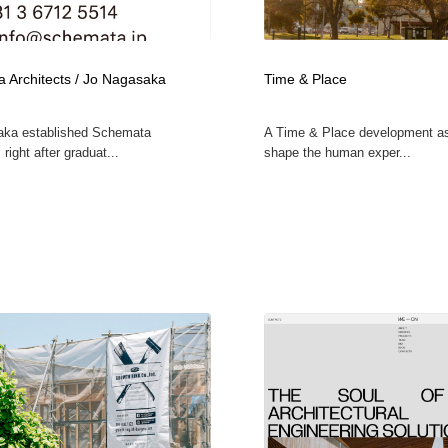
鉛筆画・木炭画・デッサン・クロッキー
Drawing Software / お絵かきソフト・アプリ・ブラシ
11
Drawing Software / お絵かきソフト・アプリ・ブラシ
 Architects / Jo Nagasaka
Time & Place
aka established Schemata
A Time & Place development as
 right after graduat...
shape the human exper...