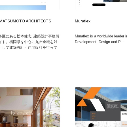
フォトグラファー・カメラマン・写真
グラフィックデザイン・デザイン事務所
485
 MATSUMOTO ARCHITECTS
Muraflex
グラフィックデザイン・デザイン事務所
コンテンツ・メディア制作会社
9
多区にある松本健志_建築設計事務所
Muraflex is a worldwide leader i
サイト。福岡県を中心に九州全域を対
Development, Design and P...
コンテンツ・メディア制作会社
編集・ライティング・コピーライター
19
として建築設計・住宅設計を行って
編集・ライティング・コピーライター
撮影スタジオ・撮影用小物・背景ボード・リース・レンタル
20
撮影スタジオ・撮影用小物・背景ボード・リース・レンタル
レンタルサーバー・クラウドサービス・ドメイン
10
レンタルサーバー・クラウドサービス・ドメイン
3D・CG・モーションデザイン
20
3D・CG・モーションデザイン
ライフスタイル・家具・生活雑貨・家電
320
ライフスタイル・家具・生活雑貨・家電
時計・腕時計
28