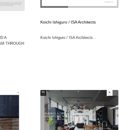
カメラ・レンズ
アニメーション・キャラクターデザイン
23
Koichi Ishiguro / ISA Architects
アニメーション・キャラクターデザイン
オフィス・シェアオフィス・コワーキング・シェアスペース
46
D A
Koichi Ishiguro / ISA Architects...
オフィス・シェアオフィス・コワーキング・シェアスペース
ファッション・洋服
511
IGM THROUGH
ファッション・洋服
食品・飲料・酒・菓子
444
食品・飲料・酒・菓子
陶芸・窯・ガラス・木工・手工芸
34
陶芸・窯・ガラス・木工・手工芸
宇宙
9
宇宙
書籍・本屋・出版・作家・小説家・脚本家
58
書籍・本屋・出版・作家・小説家・脚本家
ホテル・旅館・温泉・銭湯・サウナ
149