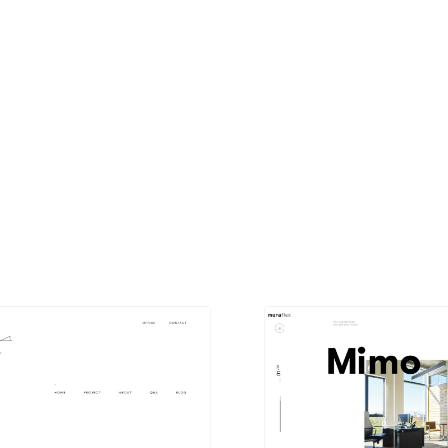
現役Webデザイナーによるコラム
15
現役Webデザイナーによるコラム
人気ランキング TOP100
人気ランキング TOP100
フォトグラファー・カメラマン・写真
257