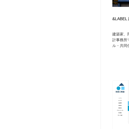
&LABE
建築家、
計事務所
ル・共同住