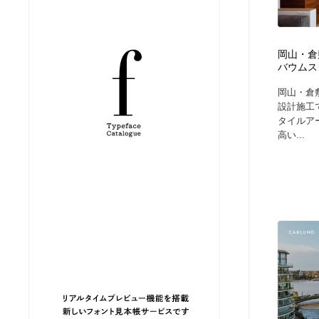
縫製・革製品・靴・鞄
ジュエリー・装飾品
54
岡山・倉
ジュエリー・装飾品
建築・空間・工務店・内装・店舗・環境デザイン
276
バウムス
岡山・倉
建築・空間・工務店・内装・店舗・環境デザイン
商業施設・商業ビル
33
設計施工
タイルア
高い...
商業施設・商業ビル
コスメ・化粧品・石鹸・シャンプー・ヘアケア・香水
220
コスメ・化粧品・石鹸・シャンプー・ヘアケア・香水
飲食・レストラン・カフェ
182
飲食・レストラン・カフェ
材料：糸・布・紙・プラスチック・石・木材
38
材料：糸・布・紙・プラスチック・石・木材
日本の歴史・資料・伝統・将棋・囲碁
4
日本の歴史・資料・伝統・将棋・囲碁
ヘアサロン・美容院・理髪店・エステ
60