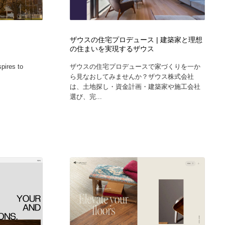
グラフィティ・Graffiti・ストリートアート
ニュース・マガジン・メディア・SNS・YouTube
346
ニュース・マガジン・メディア・SNS・YouTube
ザウスの住宅プロデュース | 建築家と理想
の住まいを実現するザウス
pires to
ザウスの住宅プロデュースで家づくりを一か
ら見なおしてみませんか？ザウス株式会社
は、土地探し・資金計画・建築家や施工会社
選び、完...