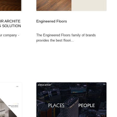
UR ARCHITE
Engineered Floors
G SOLUTION
our company -
The Engineered Floors family of brands
provides the best floori...