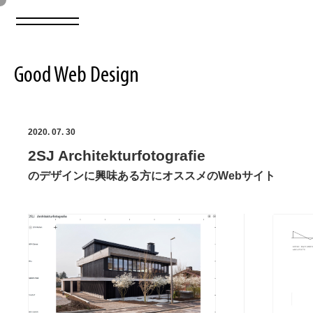
Good Web Design
2026年08月08日の登録サイト数は8550件です
2020. 07. 30
2SJ Architekturfotografie
登録Webサイト全一覧
8550
のデザインに興味ある方にオススメのWebサイト
登録Webサイト全一覧!
ABOUT
ABOUT
業界別 登録Webサイト一覧
Web制作会社・プロダクション・デジタル
579