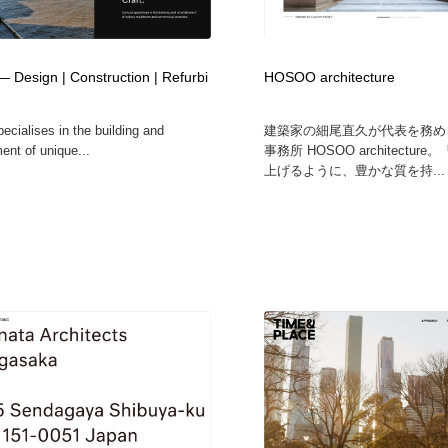
自動車・船・飛行機・交通・自転車
アウトドア・キャンプ・登山
40
— Design | Construction | Refurbi
HOSOO architecture
アウトドア・キャンプ・登山
ウェディング・結婚
38
ecialises in the building and
建築家の細尾直久が代表を務め
ウェディング・結婚
法律・監査・税理士・弁護士・司法書士・行政
29
ent of unique...
事務所 HOSOO architectu
上げるように、豊かな質を持...
法律・監査・税理士・弁護士・司法書士・行政
金融・銀行・投資・保険・M&A・商社
78
金融・銀行・投資・保険・M&A・商社
システム開発・IT・決済・アプリ・ソフトウェア
99
システム開発・IT・決済・アプリ・ソフトウェア
映画・アニメ・DVD・動画配信・放送・TV・ラジオ
65
映画・アニメ・DVD・動画配信・放送・TV・ラジオ
キャンペーン・イベント・ワークショップ・コンペティショ
77
ン
キャンペーン・イベント・ワークショップ・コンペティショ
鉛筆画・木炭画・デッサン・クロッキー
15
ン