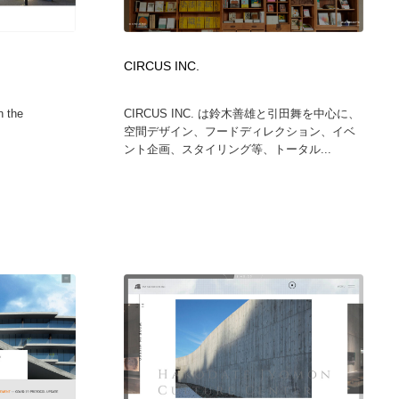
広告・マーケティング・PR・企画・プロデュース
印刷・製本・包装・グッズ
43
CIRCUS INC.
印刷・製本・包装・グッズ
フォント・フリーフォント / 書体
238
n the
CIRCUS INC. は鈴木善雄と引田舞を中心に、
空間デザイン、フードディレクション、イベ
フォント・フリーフォント / 書体
スタイリスト・ヘア＆メークアップ・プロップ・セットデザ
18
ント企画、スタイリング等、トータル...
イン
スタイリスト・ヘア＆メークアップ・プロップ・セットデザ
コーダー・エンジニア・デベロッパー
136
イン
コーダー・エンジニア・デベロッパー
ネット通販・EC・オークション・フリマ
15
ネット通販・EC・オークション・フリマ
眼鏡・コンタクトレンズ・サングラス
30
眼鏡・コンタクトレンズ・サングラス
ネオンサイン・ネオン菅・オリジナル
7
ネオンサイン・ネオン菅・オリジナル
カメラ・レンズ
18