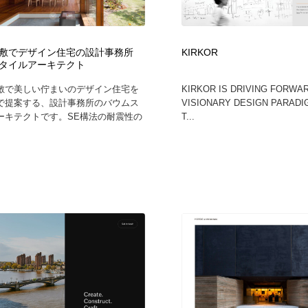
時計・腕時計
おもちゃ・ホビー・ゲーム
35
敷でデザイン住宅の設計事務所
KIRKOR
おもちゃ・ホビー・ゲーム
建設・住宅・不動産・倉庫
197
タイルアーキテクト
敷で美しい佇まいのデザイン住宅を
KIRKOR IS DRIVING FORWAR
建設・住宅・不動産・倉庫
携帯電話・通信・サービス
15
で提案する、設計事務所のバウムス
VISIONARY DESIGN PARAD
ーキテクトです。SE構法の耐震性の
T...
携帯電話・通信・サービス
農業・林業・漁業・畜産・鉱業・燃料
54
農業・林業・漁業・畜産・鉱業・燃料
植物・花・ガーデニング・造園
42
植物・花・ガーデニング・造園
工業・加工・技術・機械・電気
59
工業・加工・技術・機械・電気
動物園・水族館・公園・テーマパーク・アミューズメント
23
動物園・水族館・公園・テーマパーク・アミューズメント
自動車・船・飛行機・交通・自転車
71