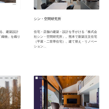
ホテル・旅館・温泉・銭湯・サウナ
スポーツ・スポーツ用品・トレーニング・ダイエット
71
シン・空間研究所
スポーツ・スポーツ用品・トレーニング・ダイエット
育児・ベイビー・玩具・絵本
27
る、建築設計
住宅・店舗の建築・設計を手がける「株式会
育児・ベイビー・玩具・絵本
求人・採用・転職・就職・人材紹介
379
re。「織物」を織り
社シン・空間研究所」。熊本で新築注文住宅
（平屋・二世帯住宅）、建て替え・リノベー
ション...
求人・採用・転職・就職・人材紹介
起業・事業支援・ボランティア・NPO
8
起業・事業支援・ボランティア・NPO
テクノロジー・AI・人工知能・スマートホーム・オンライン
74
テクノロジー・AI・人工知能・スマートホーム・オンライン
音楽・アーティスト・楽器・舞台・演劇・ミュージカル・ダ
152
ンス
音楽・アーティスト・楽器・舞台・演劇・ミュージカル・ダ
マッチングサービス
22
ンス
マッチングサービス
グラフィティ・Graffiti・ストリートアート
4