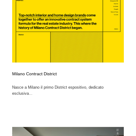
ホテル・旅館・温泉・銭湯・サウナ
旅行・観光・電車・航空会社
55
旅行・観光・電車・航空会社
アウトドア・キャンプ・登山
40
アウトドア・キャンプ・登山
スポーツ・スポーツ用品・トレーニング・ダイエット
71
スポーツ・スポーツ用品・トレーニング・ダイエット
ペット・トリミング
20
ペット・トリミング
ウェディング・結婚
38
Milano Contract District
ウェディング・結婚
育児・ベイビー・玩具・絵本
27
Nasce a Milano il primo District espositivo, dedicato
esclusiva...
育児・ベイビー・玩具・絵本
宗教・神社仏閣・禅・寺・神社
33
宗教・神社仏閣・禅・寺・神社
法律・監査・税理士・弁護士・司法書士・行政
29
法律・監査・税理士・弁護士・司法書士・行政
求人・採用・転職・就職・人材紹介
379