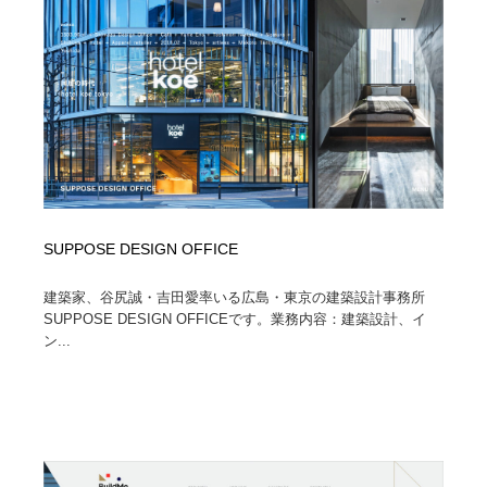
オフィス・シェアオフィス・コワーキング・シェアス
商業施設・商業ビル
33
ペース
商業施設・商業ビル
携帯電話・通信・サービス
15
携帯電話・通信・サービス
ファッション・洋服
511
ファッション・洋服
コスメ・化粧品・石鹸・シャンプー・ヘアケア・香水
220
コスメ・化粧品・石鹸・シャンプー・ヘアケア・香水
農業・林業・漁業・畜産・鉱業・燃料
54
SUPPOSE DESIGN OFFICE
農業・林業・漁業・畜産・鉱業・燃料
食品・飲料・酒・菓子
444
建築家、谷尻誠・吉田愛率いる広島・東京の建築設計事務所
SUPPOSE DESIGN OFFICEです。業務内容：建築設計、イ
食品・飲料・酒・菓子
飲食・レストラン・カフェ
182
ン...
飲食・レストラン・カフェ
植物・花・ガーデニング・造園
42
植物・花・ガーデニング・造園
陶芸・窯・ガラス・木工・手工芸
34