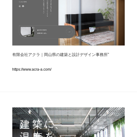
人気ランキング TOP100
業界別 登録Webサイト一覧
Web制作会社・プロダクション・デジタル
579
有限会社アクラ｜岡山県の建築と設計デザイン事務所"
Web制作会社・プロダクション・デジタル
フォトグラファー・カメラマン・写真
257
https://www.acra-a.com/
フォトグラファー・カメラマン・写真
広告・マーケティング・PR・企画・プロデュース
182
広告・マーケティング・PR・企画・プロデュース
ブランディング・コンサルティング
151
ブランディング・コンサルティング
グラフィックデザイン・デザイン事務所
485
グラフィックデザイン・デザイン事務所
印刷・製本・包装・グッズ
43
印刷・製本・包装・グッズ
イラストレーター
160