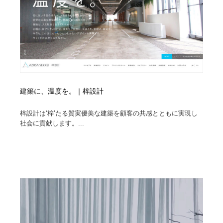
イラストレーター
コンテンツ・メディア制作会社
9
コンテンツ・メディア制作会社
フォント・フリーフォント / 書体
238
フォント・フリーフォント / 書体
レタリング・カリグラフィ・サイン・看板
31
レタリング・カリグラフィ・サイン・看板
編集・ライティング・コピーライター
19
建築に、温度を。｜梓設計
編集・ライティング・コピーライター
スタイリスト・ヘア＆メークアップ・プロップ・セット
梓設計は‘梓’たる質実優美な建築を顧客の共感とともに実現し
18
デザイン
社会に貢献します。...
スタイリスト・ヘア＆メークアップ・プロップ・セット
映像・クリエイター・プロダクション
164
デザイン
映像・クリエイター・プロダクション
撮影スタジオ・撮影用小物・背景ボード・リース・レン
20
タル
撮影スタジオ・撮影用小物・背景ボード・リース・レン
コーダー・エンジニア・デベロッパー
136
タル