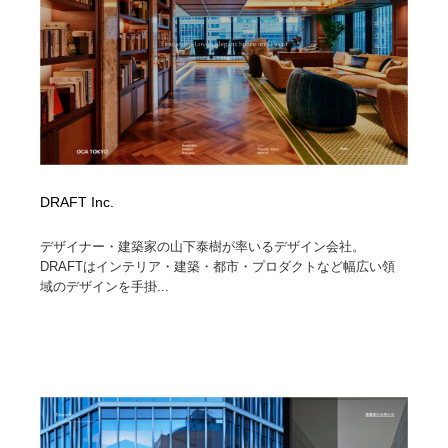
縫製・革製品・靴・鞄
55
縫製・革製品・靴・鞄
時計・腕時計
28
時計・腕時計
カメラ・レンズ
18
カメラ・レンズ
ジュエリー・装飾品
54
ジュエリー・装飾品
おもちゃ・ホビー・ゲーム
35
DRAFT Inc.
おもちゃ・ホビー・ゲーム
アニメーション・キャラクターデザイン
23
デザイナー・建築家の山下泰樹が率いるデザイン会社。
DRAFTはインテリア・建築・都市・プロダクトなど幅広い領
域のデザインを手掛...
アニメーション・キャラクターデザイン
建築・空間・工務店・内装・店舗・環境デザイン
276
建築・空間・工務店・内装・店舗・環境デザイン
建設・住宅・不動産・倉庫
197
建設・住宅・不動産・倉庫
オフィス・シェアオフィス・コワーキング・シェアス
46
ペース