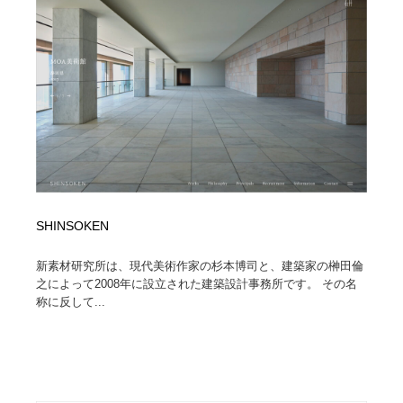
求人・採用・転職・就職・人材紹介
健康・医療・福祉・病院・歯医者・製薬・薬品
200
健康・医療・福祉・病院・歯医者・製薬・薬品
金融・銀行・投資・保険・M&A・商社
78
金融・銀行・投資・保険・M&A・商社
起業・事業支援・ボランティア・NPO
8
起業・事業支援・ボランティア・NPO
教育・スクール・保育・幼稚園・小中高・大学・専門学
173
校
教育・スクール・保育・幼稚園・小中高・大学・専門学
システム開発・IT・決済・アプリ・ソフトウェア
99
校
SHINSOKEN
システム開発・IT・決済・アプリ・ソフトウェア
テクノロジー・AI・人工知能・スマートホーム・オンラ
74
イン
新素材研究所は、現代美術作家の杉本博司と、建築家の榊田倫
之によって2008年に設立された建築設計事務所です。 その名
称に反して...
テクノロジー・AI・人工知能・スマートホーム・オンラ
日本伝統：着物・織物・舞踊・歌舞伎・茶道・華道・書
17
イン
道
日本伝統：着物・織物・舞踊・歌舞伎・茶道・華道・書
映画・アニメ・DVD・動画配信・放送・TV・ラジオ
65
道