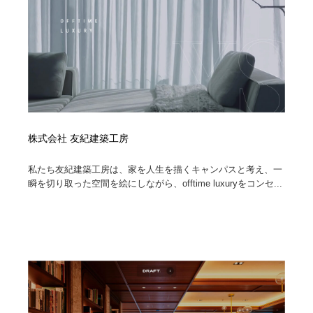
コーダー・エンジニア・デベロッパー
Javascript・WordPress・CSS・SEO・コーディング
97
Javascript・WordPress・CSS・SEO・コーディング
レンタルサーバー・クラウドサービス・ドメイン
10
レンタルサーバー・クラウドサービス・ドメイン
ネット通販・EC・オークション・フリマ
15
ネット通販・EC・オークション・フリマ
フリー素材・写真・モックアップ
41
株式会社 友紀建築工房
フリー素材・写真・モックアップ
3D・CG・モーションデザイン
20
私たち友紀建築工房は、家を人生を描くキャンパスと考え、一
3D・CG・モーションデザイン
眼鏡・コンタクトレンズ・サングラス
30
瞬を切り取った空間を絵にしながら、offtime luxuryをコンセ...
眼鏡・コンタクトレンズ・サングラス
プロダクト・インテリア
139
プロダクト・インテリア
ライフスタイル・家具・生活雑貨・家電
320
ライフスタイル・家具・生活雑貨・家電
ネオンサイン・ネオン菅・オリジナル
7
ネオンサイン・ネオン菅・オリジナル