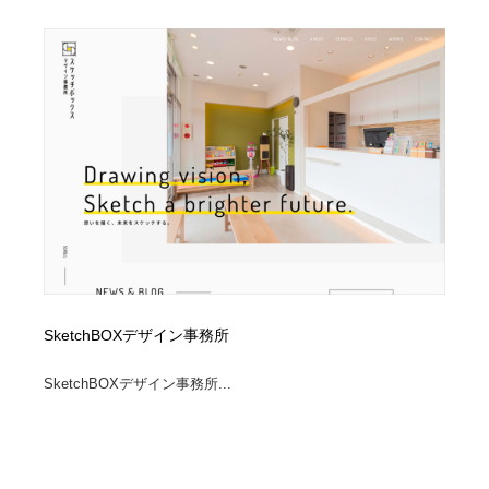
Drawing Software / お絵かきソフト・アプリ・ブラシ
ニュース・マガジン・メディア・SNS・YouTube
346
ニュース・マガジン・メディア・SNS・YouTube
SketchBOXデザイン事務所
SketchBOXデザイン事務所...