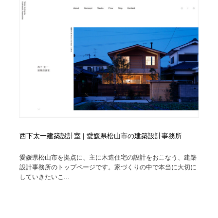
映画・アニメ・DVD・動画配信・放送・TV・ラジオ
音楽・アーティスト・楽器・舞台・演劇・ミュージカ
152
ル・ダンス
音楽・アーティスト・楽器・舞台・演劇・ミュージカ
芸能人・俳優・女優・タレント・モデル・芸能事務所
42
ル・ダンス
芸能人・俳優・女優・タレント・モデル・芸能事務所
キャンペーン・イベント・ワークショップ・コンペティ
77
ション
キャンペーン・イベント・ワークショップ・コンペティ
マッチングサービス
22
ション
マッチングサービス
アート・芸術・美術館・美術展・博物館・ギャラリー
383
西下太一建築設計室 | 愛媛県松山市の建築設計事務所
アート・芸術・美術館・美術展・博物館・ギャラリー
鉛筆画・木炭画・デッサン・クロッキー
15
愛媛県松山市を拠点に、主に木造住宅の設計をおこなう、建築
鉛筆画・木炭画・デッサン・クロッキー
グラフィティ・Graffiti・ストリートアート
4
設計事務所のトップページです。家づくりの中で本当に大切に
していきたいこ...
グラフィティ・Graffiti・ストリートアート
GWD スタッフお気に入り
201
GWD スタッフお気に入り
Drawing Software / お絵かきソフト・アプリ・ブラシ
11