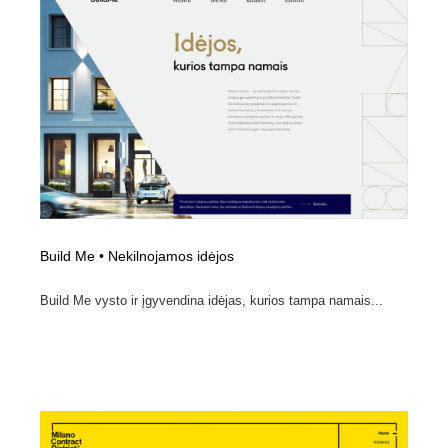
陶芸・窯・ガラス・木工・手工芸
材料：糸・布・紙・プラスチック・石・木材
38
材料：糸・布・紙・プラスチック・石・木材
工業・加工・技術・機械・電気
59
工業・加工・技術・機械・電気
宇宙
9
宇宙
日本の歴史・資料・伝統・将棋・囲碁
4
日本の歴史・資料・伝統・将棋・囲碁
動物園・水族館・公園・テーマパーク・アミューズメン
23
ト
Build Me • Nekilnojamos idėjos
動物園・水族館・公園・テーマパーク・アミューズメン
書籍・本屋・出版・作家・小説家・脚本家
58
ト
Build Me vysto ir įgyvendina idėjas, kurios tampa namais...
書籍・本屋・出版・作家・小説家・脚本家
ヘアサロン・美容院・理髪店・エステ
60
ヘアサロン・美容院・理髪店・エステ
自動車・船・飛行機・交通・自転車
71
自動車・船・飛行機・交通・自転車
ホテル・旅館・温泉・銭湯・サウナ
149