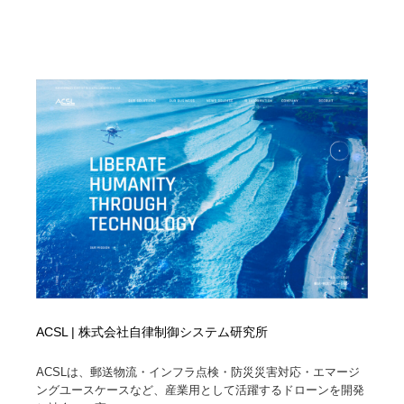
求人・採用・転職・就職・人材紹介
健康・医療・福祉・病院・歯医者・製薬・薬品
200
健康・医療・福祉・病院・歯医者・製薬・薬品
金融・銀行・投資・保険・M&A・商社
78
金融・銀行・投資・保険・M&A・商社
起業・事業支援・ボランティア・NPO
8
起業・事業支援・ボランティア・NPO
教育・スクール・保育・幼稚園・小中高・大学・専門学
173
校
教育・スクール・保育・幼稚園・小中高・大学・専門学
システム開発・IT・決済・アプリ・ソフトウェア
99
校
システム開発・IT・決済・アプリ・ソフトウェア
テクノロジー・AI・人工知能・スマートホーム・オンラ
74
イン
テクノロジー・AI・人工知能・スマートホーム・オンラ
日本伝統：着物・織物・舞踊・歌舞伎・茶道・華道・書
17
イン
道
ACSL | 株式会社自律制御システム研究所
日本伝統：着物・織物・舞踊・歌舞伎・茶道・華道・書
映画・アニメ・DVD・動画配信・放送・TV・ラジオ
65
ACSLは、郵送物流・インフラ点検・防災災害対応・エマージ
道
ングユースケースなど、産業用として活躍するドローンを開発