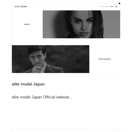
コーダー・エンジニア・デベロッパー
Javascript・WordPress・CSS・SEO・コーディング
97
Javascript・WordPress・CSS・SEO・コーディング
レンタルサーバー・クラウドサービス・ドメイン
10
レンタルサーバー・クラウドサービス・ドメイン
ネット通販・EC・オークション・フリマ
15
ネット通販・EC・オークション・フリマ
フリー素材・写真・モックアップ
41
フリー素材・写真・モックアップ
3D・CG・モーションデザイン
21
3D・CG・モーションデザイン
眼鏡・コンタクトレンズ・サングラス
30
elite model Japan
眼鏡・コンタクトレンズ・サングラス
プロダクト・インテリア
139
elite model Japan Official website...
プロダクト・インテリア
ライフスタイル・家具・生活雑貨・家電
320
ライフスタイル・家具・生活雑貨・家電
ネオンサイン・ネオン菅・オリジナル
7
ネオンサイン・ネオン菅・オリジナル