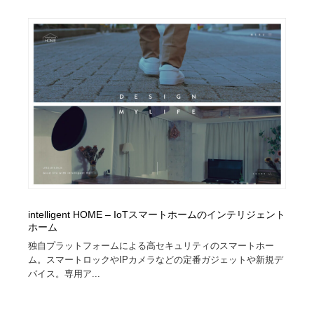
陶芸・窯・ガラス・木工・手工芸
材料：糸・布・紙・プラスチック・石・木材
38
材料：糸・布・紙・プラスチック・石・木材
工業・加工・技術・機械・電気
59
工業・加工・技術・機械・電気
宇宙
9
宇宙
日本の歴史・資料・伝統・将棋・囲碁
4
日本の歴史・資料・伝統・将棋・囲碁
動物園・水族館・公園・テーマパーク・アミューズメン
23
ト
動物園・水族館・公園・テーマパーク・アミューズメン
書籍・本屋・出版・作家・小説家・脚本家
58
ト
intelligent HOME – IoTスマートホームのインテリジェント
書籍・本屋・出版・作家・小説家・脚本家
ヘアサロン・美容院・理髪店・エステ
60
ホーム
独自プラットフォームによる高セキュリティのスマートホー
ヘアサロン・美容院・理髪店・エステ
自動車・船・飛行機・交通・自転車
71
ム。スマートロックやIPカメラなどの定番ガジェットや新規デ
バイス。専用ア...
自動車・船・飛行機・交通・自転車
ホテル・旅館・温泉・銭湯・サウナ
149