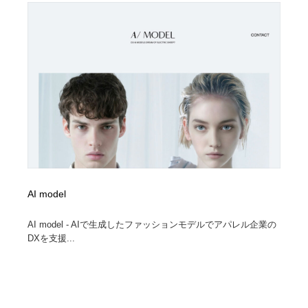
イラストレーター
コンテンツ・メディア制作会社
9
コンテンツ・メディア制作会社
フォント・フリーフォント / 書体
238
フォント・フリーフォント / 書体
レタリング・カリグラフィ・サイン・看板
31
レタリング・カリグラフィ・サイン・看板
編集・ライティング・コピーライター
19
編集・ライティング・コピーライター
スタイリスト・ヘア＆メークアップ・プロップ・セット
18
デザイン
AI model
スタイリスト・ヘア＆メークアップ・プロップ・セット
映像・クリエイター・プロダクション
164
デザイン
AI model - AIで生成したファッションモデルでアパレル企業の
映像・クリエイター・プロダクション
撮影スタジオ・撮影用小物・背景ボード・リース・レン
DXを支援...
20
タル
撮影スタジオ・撮影用小物・背景ボード・リース・レン
コーダー・エンジニア・デベロッパー
136
タル