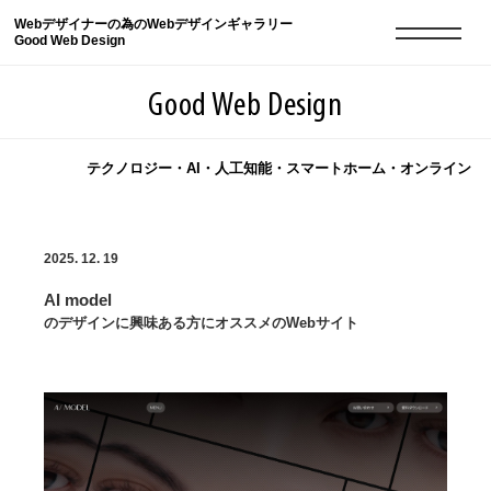
Webデザイナーの為のWebデザインギャラリー
Good Web Design
Good Web Design
テクノロジー・AI・人工知能・スマートホーム・オンライン
2026年08月09日の登録サイト数は8551件です
2025. 12. 19
登録Webサイト全一覧
8551
AI model
登録Webサイト全一覧!
現役Webデザイナーによるコラム
15
のデザインに興味ある方にオススメのWebサイト
現役Webデザイナーによるコラム
ニュース
12
ニュース
ABOUT
ABOUT
人気ランキング TOP100