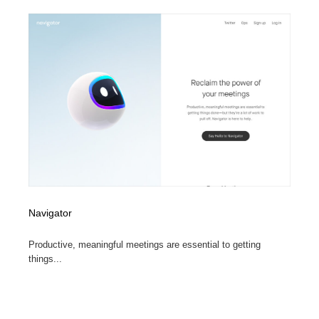
オフィス・シェアオフィス・コワーキング・シェアス
商業施設・商業ビル
33
ペース
商業施設・商業ビル
携帯電話・通信・サービス
15
携帯電話・通信・サービス
ファッション・洋服
511
ファッション・洋服
コスメ・化粧品・石鹸・シャンプー・ヘアケア・香水
220
コスメ・化粧品・石鹸・シャンプー・ヘアケア・香水
農業・林業・漁業・畜産・鉱業・燃料
54
農業・林業・漁業・畜産・鉱業・燃料
食品・飲料・酒・菓子
444
Navigator
食品・飲料・酒・菓子
飲食・レストラン・カフェ
182
Productive, meaningful meetings are essential to getting
飲食・レストラン・カフェ
植物・花・ガーデニング・造園
42
things...
植物・花・ガーデニング・造園
陶芸・窯・ガラス・木工・手工芸
34