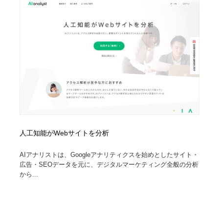
縫製・革製品・靴・鞄
55
縫製・革製品・靴・鞄
時計・腕時計
28
時計・腕時計
カメラ・レンズ
18
カメラ・レンズ
ジュエリー・装飾品
54
ジュエリー・装飾品
おもちゃ・ホビー・ゲーム
35
おもちゃ・ホビー・ゲーム
アニメーション・キャラクターデザイン
23
人工知能がWebサイトを分析
アニメーション・キャラクターデザイン
建築・空間・工務店・内装・店舗・環境デザイン
276
AIアナリストは、Googleアナリティクスを始めとしたサイト・
広告・SEOデータを元に、デジタルマーケティング全般の分析
建築・空間・工務店・内装・店舗・環境デザイン
建設・住宅・不動産・倉庫
197
から...
建設・住宅・不動産・倉庫
オフィス・シェアオフィス・コワーキング・シェアス
46
ペース