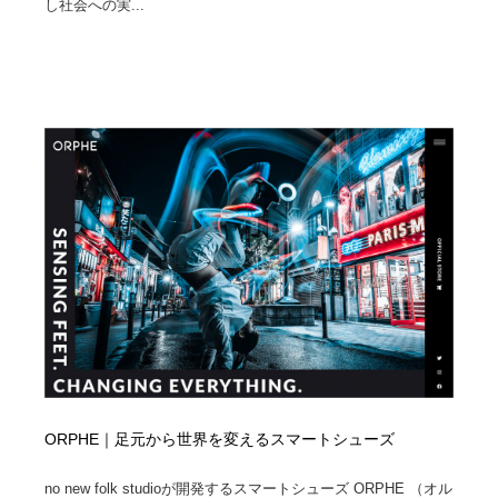
し社会への実...
映画・アニメ・DVD・動画配信・放送・TV・ラジオ
音楽・アーティスト・楽器・舞台・演劇・ミュージカ
152
ル・ダンス
音楽・アーティスト・楽器・舞台・演劇・ミュージカ
芸能人・俳優・女優・タレント・モデル・芸能事務所
42
ル・ダンス
芸能人・俳優・女優・タレント・モデル・芸能事務所
キャンペーン・イベント・ワークショップ・コンペティ
77
ション
キャンペーン・イベント・ワークショップ・コンペティ
マッチングサービス
22
ション
マッチングサービス
アート・芸術・美術館・美術展・博物館・ギャラリー
383
アート・芸術・美術館・美術展・博物館・ギャラリー
鉛筆画・木炭画・デッサン・クロッキー
15
鉛筆画・木炭画・デッサン・クロッキー
グラフィティ・Graffiti・ストリートアート
4
グラフィティ・Graffiti・ストリートアート
GWD スタッフお気に入り
201
ORPHE｜足元から世界を変えるスマートシューズ
GWD スタッフお気に入り
Drawing Software / お絵かきソフト・アプリ・ブラシ
11
no new folk studioが開発するスマートシューズ ORPHE （オル