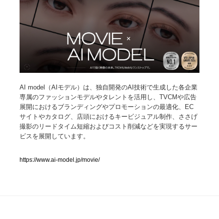
人気ランキング TOP100
業界別 登録Webサイト一覧
Web制作会社・プロダクション・デジタル
579
AI model（AIモデル）は、独自開発のAI技術で生成した各企業
Web制作会社・プロダクション・デジタル
フォトグラファー・カメラマン・写真
257
専属のファッションモデルやタレントを活用し、TVCMや広告
展開におけるブランディングやプロモーションの最適化、EC
フォトグラファー・カメラマン・写真
広告・マーケティング・PR・企画・プロデュース
182
サイトやカタログ、店頭におけるキービジュアル制作、ささげ
撮影のリードタイム短縮およびコスト削減などを実現するサー
ビスを展開しています。
広告・マーケティング・PR・企画・プロデュース
ブランディング・コンサルティング
151
https://www.ai-model.jp/movie/
ブランディング・コンサルティング
グラフィックデザイン・デザイン事務所
485
グラフィックデザイン・デザイン事務所
印刷・製本・包装・グッズ
43
印刷・製本・包装・グッズ
イラストレーター
160