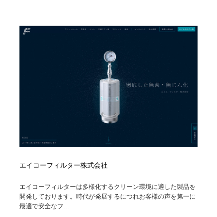
ホテル・旅館・温泉・銭湯・サウナ
旅行・観光・電車・航空会社
55
旅行・観光・電車・航空会社
アウトドア・キャンプ・登山
40
アウトドア・キャンプ・登山
スポーツ・スポーツ用品・トレーニング・ダイエット
71
スポーツ・スポーツ用品・トレーニング・ダイエット
ペット・トリミング
20
ペット・トリミング
ウェディング・結婚
38
ウェディング・結婚
育児・ベイビー・玩具・絵本
27
育児・ベイビー・玩具・絵本
宗教・神社仏閣・禅・寺・神社
33
エイコーフィルター株式会社
宗教・神社仏閣・禅・寺・神社
法律・監査・税理士・弁護士・司法書士・行政
29
エイコーフィルターは多様化するクリーン環境に適した製品を
開発しております。時代が発展するにつれお客様の声を第一に
法律・監査・税理士・弁護士・司法書士・行政
求人・採用・転職・就職・人材紹介
379
最適で安全なフ...