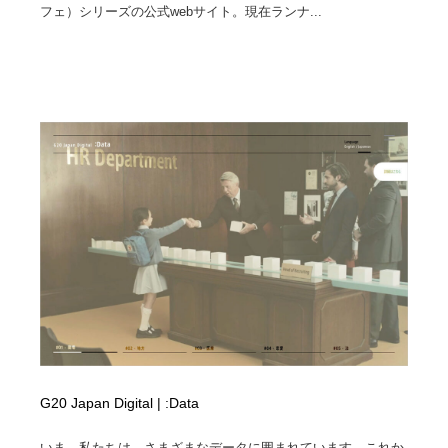
フェ）シリーズの公式webサイト。現在ランナ...
Drawing Software / お絵かきソフト・アプリ・ブラシ
ニュース・マガジン・メディア・SNS・YouTube
346
ニュース・マガジン・メディア・SNS・YouTube
G20 Japan Digital | :Data
いま、私たちは、さまざまなデータに囲まれています。これか