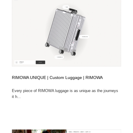
オフィス・シェアオフィス・コワーキング・シェアス
商業施設・商業ビル
33
ペース
商業施設・商業ビル
携帯電話・通信・サービス
15
携帯電話・通信・サービス
ファッション・洋服
511
ファッション・洋服
コスメ・化粧品・石鹸・シャンプー・ヘアケア・香水
220
コスメ・化粧品・石鹸・シャンプー・ヘアケア・香水
農業・林業・漁業・畜産・鉱業・燃料
54
農業・林業・漁業・畜産・鉱業・燃料
食品・飲料・酒・菓子
444
RIMOWA UNIQUE | Custom Luggage | RIMOWA
食品・飲料・酒・菓子
Every piece of RIMOWA luggage is as unique as the journeys
飲食・レストラン・カフェ
182
it h...
飲食・レストラン・カフェ
植物・花・ガーデニング・造園
42
植物・花・ガーデニング・造園
陶芸・窯・ガラス・木工・手工芸
34