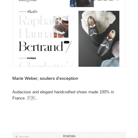
縫製・革製品・靴・鞄
55
縫製・革製品・靴・鞄
時計・腕時計
28
時計・腕時計
カメラ・レンズ
18
カメラ・レンズ
ジュエリー・装飾品
54
ジュエリー・装飾品
おもちゃ・ホビー・ゲーム
35
おもちゃ・ホビー・ゲーム
アニメーション・キャラクターデザイン
23
Marie Weber, souliers d'exception
アニメーション・キャラクターデザイン
建築・空間・工務店・内装・店舗・環境デザイン
276
Audacious and elegant handcrafted shoes made 100% in
France. 🇫🇷...
建築・空間・工務店・内装・店舗・環境デザイン
建設・住宅・不動産・倉庫
197
建設・住宅・不動産・倉庫
オフィス・シェアオフィス・コワーキング・シェアス
46
ペース