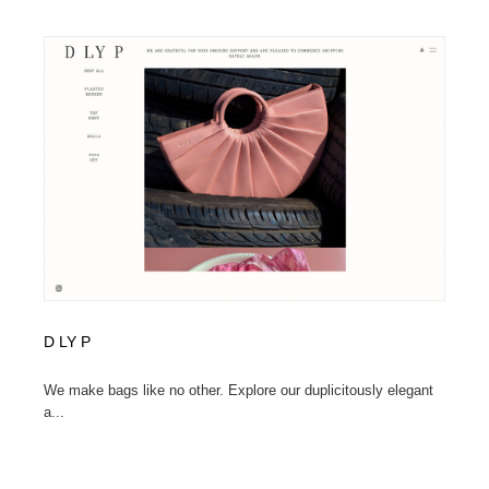
Drawing Software / お絵かきソフト・アプリ・ブラシ
ニュース・マガジン・メディア・SNS・YouTube
346
ニュース・マガジン・メディア・SNS・YouTube
D LY P
We make bags like no other. Explore our duplicitously elegant
a...