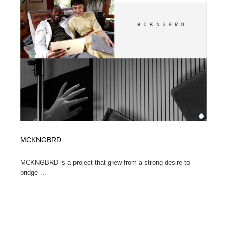
陶芸・窯・ガラス・木工・手工芸
材料：糸・布・紙・プラスチック・石・木材
38
材料：糸・布・紙・プラスチック・石・木材
工業・加工・技術・機械・電気
59
工業・加工・技術・機械・電気
宇宙
9
宇宙
日本の歴史・資料・伝統・将棋・囲碁
4
日本の歴史・資料・伝統・将棋・囲碁
動物園・水族館・公園・テーマパーク・アミューズメン
23
ト
動物園・水族館・公園・テーマパーク・アミューズメン
書籍・本屋・出版・作家・小説家・脚本家
58
MCKNGBRD
ト
書籍・本屋・出版・作家・小説家・脚本家
ヘアサロン・美容院・理髪店・エステ
60
MCKNGBRD is a project that grew from a strong desire to
bridge ...
ヘアサロン・美容院・理髪店・エステ
自動車・船・飛行機・交通・自転車
71
自動車・船・飛行機・交通・自転車
ホテル・旅館・温泉・銭湯・サウナ
149