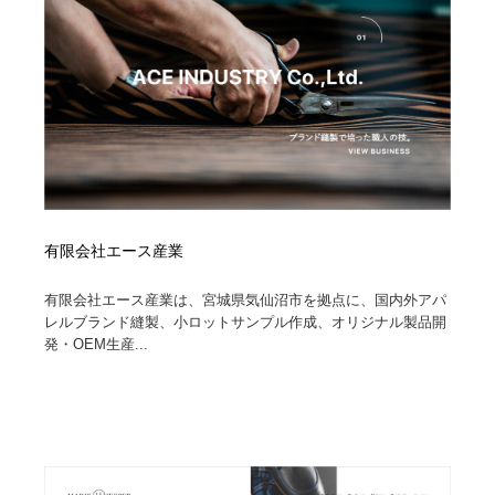
コーダー・エンジニア・デベロッパー
Javascript・WordPress・CSS・SEO・コーディング
97
Javascript・WordPress・CSS・SEO・コーディング
レンタルサーバー・クラウドサービス・ドメイン
10
レンタルサーバー・クラウドサービス・ドメイン
ネット通販・EC・オークション・フリマ
15
ネット通販・EC・オークション・フリマ
フリー素材・写真・モックアップ
41
フリー素材・写真・モックアップ
3D・CG・モーションデザイン
21
有限会社エース産業
3D・CG・モーションデザイン
眼鏡・コンタクトレンズ・サングラス
30
有限会社エース産業は、宮城県気仙沼市を拠点に、国内外アパ
レルブランド縫製、小ロットサンプル作成、オリジナル製品開
眼鏡・コンタクトレンズ・サングラス
プロダクト・インテリア
139
発・OEM生産...
プロダクト・インテリア
ライフスタイル・家具・生活雑貨・家電
320
ライフスタイル・家具・生活雑貨・家電
ネオンサイン・ネオン菅・オリジナル
7
ネオンサイン・ネオン菅・オリジナル