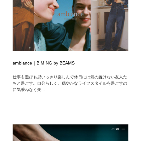
イラストレーター
コンテンツ・メディア制作会社
9
コンテンツ・メディア制作会社
フォント・フリーフォント / 書体
238
フォント・フリーフォント / 書体
レタリング・カリグラフィ・サイン・看板
31
レタリング・カリグラフィ・サイン・看板
編集・ライティング・コピーライター
19
ambiance｜B:MING by BEAMS
編集・ライティング・コピーライター
スタイリスト・ヘア＆メークアップ・プロップ・セット
18
デザイン
仕事も遊びも思いっきり楽しんで休日には気の置けない友人た
ちと過ごす。自分らしく、穏やかなライフスタイルを過ごすの
に気兼ねなく楽...
スタイリスト・ヘア＆メークアップ・プロップ・セット
映像・クリエイター・プロダクション
164
デザイン
映像・クリエイター・プロダクション
撮影スタジオ・撮影用小物・背景ボード・リース・レン
20
タル
撮影スタジオ・撮影用小物・背景ボード・リース・レン
コーダー・エンジニア・デベロッパー
136
タル