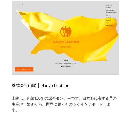
ホテル・旅館・温泉・銭湯・サウナ
旅行・観光・電車・航空会社
55
旅行・観光・電車・航空会社
アウトドア・キャンプ・登山
40
アウトドア・キャンプ・登山
スポーツ・スポーツ用品・トレーニング・ダイエット
71
スポーツ・スポーツ用品・トレーニング・ダイエット
ペット・トリミング
20
ペット・トリミング
ウェディング・結婚
38
ウェディング・結婚
育児・ベイビー・玩具・絵本
27
株式会社山陽 │ Sanyo Leather
育児・ベイビー・玩具・絵本
宗教・神社仏閣・禅・寺・神社
33
山陽は、創業105年の総合タンナーです。日本を代表する革の
生産地・姫路から、世界に届くものづくりをサポートしま
宗教・神社仏閣・禅・寺・神社
法律・監査・税理士・弁護士・司法書士・行政
29
す。...
法律・監査・税理士・弁護士・司法書士・行政
求人・採用・転職・就職・人材紹介
379