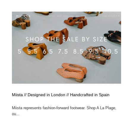
求人・採用・転職・就職・人材紹介
健康・医療・福祉・病院・歯医者・製薬・薬品
200
健康・医療・福祉・病院・歯医者・製薬・薬品
金融・銀行・投資・保険・M&A・商社
78
金融・銀行・投資・保険・M&A・商社
起業・事業支援・ボランティア・NPO
8
起業・事業支援・ボランティア・NPO
教育・スクール・保育・幼稚園・小中高・大学・専門学
173
校
教育・スクール・保育・幼稚園・小中高・大学・専門学
システム開発・IT・決済・アプリ・ソフトウェア
99
校
システム開発・IT・決済・アプリ・ソフトウェア
テクノロジー・AI・人工知能・スマートホーム・オンラ
74
イン
Miista // Designed in London // Handcrafted in Spain
テクノロジー・AI・人工知能・スマートホーム・オンラ
日本伝統：着物・織物・舞踊・歌舞伎・茶道・華道・書
17
イン
道
Miista represents fashion-forward footwear. Shop A La Plage,
ou...
日本伝統：着物・織物・舞踊・歌舞伎・茶道・華道・書
映画・アニメ・DVD・動画配信・放送・TV・ラジオ
65
道