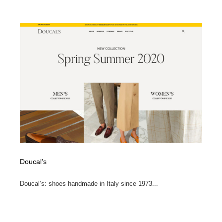
映画・アニメ・DVD・動画配信・放送・TV・ラジオ
音楽・アーティスト・楽器・舞台・演劇・ミュージカ
152
ル・ダンス
音楽・アーティスト・楽器・舞台・演劇・ミュージカ
芸能人・俳優・女優・タレント・モデル・芸能事務所
42
ル・ダンス
芸能人・俳優・女優・タレント・モデル・芸能事務所
キャンペーン・イベント・ワークショップ・コンペティ
77
ション
キャンペーン・イベント・ワークショップ・コンペティ
マッチングサービス
22
ション
マッチングサービス
アート・芸術・美術館・美術展・博物館・ギャラリー
383
アート・芸術・美術館・美術展・博物館・ギャラリー
鉛筆画・木炭画・デッサン・クロッキー
15
Doucal’s
鉛筆画・木炭画・デッサン・クロッキー
グラフィティ・Graffiti・ストリートアート
4
Doucal’s: shoes handmade in Italy since 1973...
グラフィティ・Graffiti・ストリートアート
GWD スタッフお気に入り
201
GWD スタッフお気に入り
Drawing Software / お絵かきソフト・アプリ・ブラシ
11