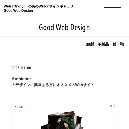
Webデザイナーの為のWebデザインギャラリー
Good Web Design
Good Web Design
縫製・革製品・靴・鞄
2026年08月09日の登録サイト数は8551件です
2025. 01. 08
登録Webサイト全一覧
8551
Ambiance
登録Webサイト全一覧!
現役Webデザイナーによるコラム
15
のデザインに興味ある方にオススメのWebサイト
現役Webデザイナーによるコラム
ニュース
12
ニュース
ABOUT
ABOUT
人気ランキング TOP100