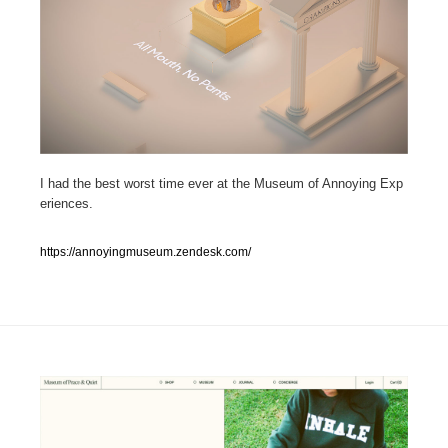
人気ランキング TOP100
業界別 登録Webサイト一覧
Web制作会社・プロダクション・デジタル
579
Web制作会社・プロダクション・デジタル
フォトグラファー・カメラマン・写真
257
I had the best worst time ever at the Museum of Annoying Exp
eriences.
フォトグラファー・カメラマン・写真
広告・マーケティング・PR・企画・プロデュース
182
https://annoyingmuseum.zendesk.com/
広告・マーケティング・PR・企画・プロデュース
ブランディング・コンサルティング
151
ブランディング・コンサルティング
グラフィックデザイン・デザイン事務所
485
グラフィックデザイン・デザイン事務所
印刷・製本・包装・グッズ
43
印刷・製本・包装・グッズ
イラストレーター
160