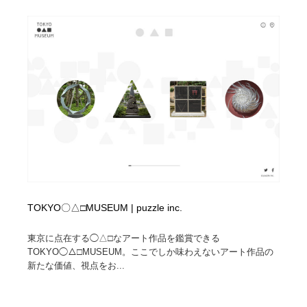
TOKYO〇△□MUSEUM | puzzle inc.
東京に点在する◯△□なアート作品を鑑賞できる
TOKYO◯△□MUSEUM。ここでしか味わえないアート作品の
新たな価値、視点をお...