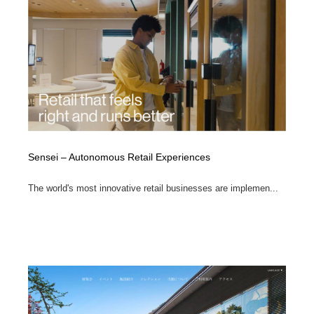
求人・採用・転職・就職・人材紹介
健康・医療・福祉・病院・歯医者・製薬・薬品
200
健康・医療・福祉・病院・歯医者・製薬・薬品
金融・銀行・投資・保険・M&A・商社
78
金融・銀行・投資・保険・M&A・商社
起業・事業支援・ボランティア・NPO
8
起業・事業支援・ボランティア・NPO
教育・スクール・保育・幼稚園・小中高・大学・専門学
173
校
教育・スクール・保育・幼稚園・小中高・大学・専門学
システム開発・IT・決済・アプリ・ソフトウェア
99
Sensei – Autonomous Retail Experiences
校
The world's most innovative retail businesses are implemen...
システム開発・IT・決済・アプリ・ソフトウェア
テクノロジー・AI・人工知能・スマートホーム・オンラ
74
イン
テクノロジー・AI・人工知能・スマートホーム・オンラ
日本伝統：着物・織物・舞踊・歌舞伎・茶道・華道・書
17
イン
道
日本伝統：着物・織物・舞踊・歌舞伎・茶道・華道・書
映画・アニメ・DVD・動画配信・放送・TV・ラジオ
65
道