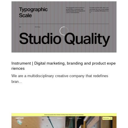
ホテル・旅館・温泉・銭湯・サウナ
旅行・観光・電車・航空会社
55
旅行・観光・電車・航空会社
アウトドア・キャンプ・登山
40
アウトドア・キャンプ・登山
スポーツ・スポーツ用品・トレーニング・ダイエット
71
スポーツ・スポーツ用品・トレーニング・ダイエット
ペット・トリミング
20
ペット・トリミング
ウェディング・結婚
38
Instrument | Digital marketing, branding and product expe
riences
ウェディング・結婚
育児・ベイビー・玩具・絵本
27
We are a multidisciplinary creative company that redefines
bran...
育児・ベイビー・玩具・絵本
宗教・神社仏閣・禅・寺・神社
33
宗教・神社仏閣・禅・寺・神社
法律・監査・税理士・弁護士・司法書士・行政
29
法律・監査・税理士・弁護士・司法書士・行政
求人・採用・転職・就職・人材紹介
379