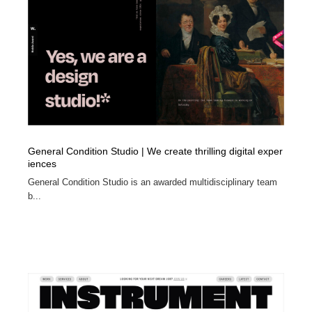
陶芸・窯・ガラス・木工・手工芸
材料：糸・布・紙・プラスチック・石・木材
38
材料：糸・布・紙・プラスチック・石・木材
工業・加工・技術・機械・電気
59
工業・加工・技術・機械・電気
宇宙
9
宇宙
日本の歴史・資料・伝統・将棋・囲碁
4
日本の歴史・資料・伝統・将棋・囲碁
動物園・水族館・公園・テーマパーク・アミューズメン
23
General Condition Studio | We create thrilling digital exper
ト
iences
General Condition Studio is an awarded multidisciplinary team
動物園・水族館・公園・テーマパーク・アミューズメン
書籍・本屋・出版・作家・小説家・脚本家
58
b...
ト
書籍・本屋・出版・作家・小説家・脚本家
ヘアサロン・美容院・理髪店・エステ
60
ヘアサロン・美容院・理髪店・エステ
自動車・船・飛行機・交通・自転車
71
自動車・船・飛行機・交通・自転車
ホテル・旅館・温泉・銭湯・サウナ
149