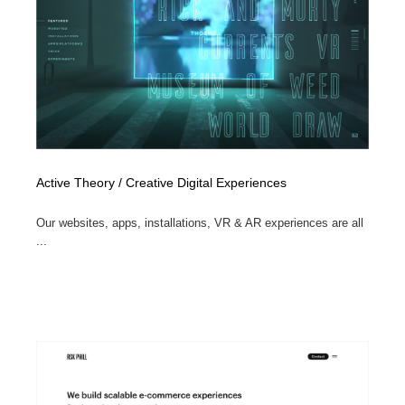
縫製・革製品・靴・鞄
55
縫製・革製品・靴・鞄
時計・腕時計
28
時計・腕時計
カメラ・レンズ
18
カメラ・レンズ
ジュエリー・装飾品
54
ジュエリー・装飾品
おもちゃ・ホビー・ゲーム
35
Active Theory / Creative Digital Experiences
おもちゃ・ホビー・ゲーム
アニメーション・キャラクターデザイン
23
Our websites, apps, installations, VR & AR experiences are all
...
アニメーション・キャラクターデザイン
建築・空間・工務店・内装・店舗・環境デザイン
276
建築・空間・工務店・内装・店舗・環境デザイン
建設・住宅・不動産・倉庫
197
建設・住宅・不動産・倉庫
オフィス・シェアオフィス・コワーキング・シェアス
46
ペース