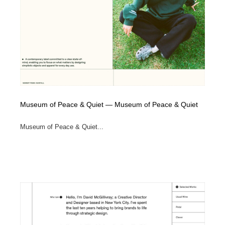
イラストレーター
コンテンツ・メディア制作会社
9
コンテンツ・メディア制作会社
フォント・フリーフォント / 書体
238
フォント・フリーフォント / 書体
レタリング・カリグラフィ・サイン・看板
31
レタリング・カリグラフィ・サイン・看板
編集・ライティング・コピーライター
19
Museum of Peace & Quiet — Museum of Peace & Quiet
編集・ライティング・コピーライター
スタイリスト・ヘア＆メークアップ・プロップ・セット
18
デザイン
Museum of Peace & Quiet...
スタイリスト・ヘア＆メークアップ・プロップ・セット
映像・クリエイター・プロダクション
164
デザイン
映像・クリエイター・プロダクション
撮影スタジオ・撮影用小物・背景ボード・リース・レン
20
タル
撮影スタジオ・撮影用小物・背景ボード・リース・レン
コーダー・エンジニア・デベロッパー
136
タル