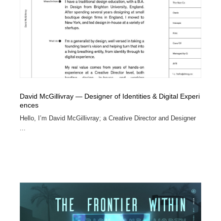
コーダー・エンジニア・デベロッパー
Javascript・WordPress・CSS・SEO・コーディング
97
Javascript・WordPress・CSS・SEO・コーディング
レンタルサーバー・クラウドサービス・ドメイン
10
レンタルサーバー・クラウドサービス・ドメイン
ネット通販・EC・オークション・フリマ
15
ネット通販・EC・オークション・フリマ
フリー素材・写真・モックアップ
41
David McGillivray — Designer of Identities & Digital Experi
フリー素材・写真・モックアップ
3D・CG・モーションデザイン
20
ences
Hello, I’m David McGillivray; a Creative Director and Designer
3D・CG・モーションデザイン
眼鏡・コンタクトレンズ・サングラス
30
...
眼鏡・コンタクトレンズ・サングラス
プロダクト・インテリア
139
プロダクト・インテリア
ライフスタイル・家具・生活雑貨・家電
319
ライフスタイル・家具・生活雑貨・家電
ネオンサイン・ネオン菅・オリジナル
7
ネオンサイン・ネオン菅・オリジナル