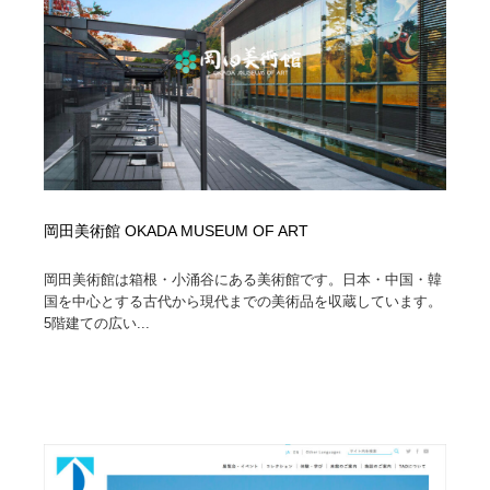
映画・アニメ・DVD・動画配信・放送・TV・ラジオ
音楽・アーティスト・楽器・舞台・演劇・ミュージカ
152
ル・ダンス
音楽・アーティスト・楽器・舞台・演劇・ミュージカ
芸能人・俳優・女優・タレント・モデル・芸能事務所
42
ル・ダンス
芸能人・俳優・女優・タレント・モデル・芸能事務所
キャンペーン・イベント・ワークショップ・コンペティ
77
ション
キャンペーン・イベント・ワークショップ・コンペティ
マッチングサービス
22
ション
岡田美術館 OKADA MUSEUM OF ART
マッチングサービス
アート・芸術・美術館・美術展・博物館・ギャラリー
383
岡田美術館は箱根・小涌谷にある美術館です。日本・中国・韓
国を中心とする古代から現代までの美術品を収蔵しています。
アート・芸術・美術館・美術展・博物館・ギャラリー
鉛筆画・木炭画・デッサン・クロッキー
15
5階建ての広い...
鉛筆画・木炭画・デッサン・クロッキー
グラフィティ・Graffiti・ストリートアート
4
グラフィティ・Graffiti・ストリートアート
GWD スタッフお気に入り
201
GWD スタッフお気に入り
Drawing Software / お絵かきソフト・アプリ・ブラシ
11