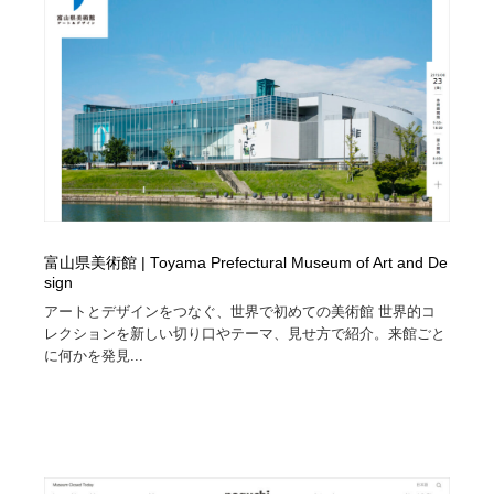
Drawing Software / お絵かきソフト・アプリ・ブラシ
ニュース・マガジン・メディア・SNS・YouTube
346
ニュース・マガジン・メディア・SNS・YouTube
富山県美術館 | Toyama Prefectural Museum of Art and De
sign
アートとデザインをつなぐ、世界で初めての美術館 世界的コ
レクションを新しい切り口やテーマ、見せ方で紹介。来館ごと
に何かを発見...