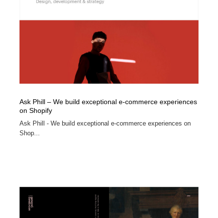
オフィス・シェアオフィス・コワーキング・シェアス
商業施設・商業ビル
33
ペース
商業施設・商業ビル
携帯電話・通信・サービス
15
携帯電話・通信・サービス
ファッション・洋服
511
ファッション・洋服
コスメ・化粧品・石鹸・シャンプー・ヘアケア・香水
220
コスメ・化粧品・石鹸・シャンプー・ヘアケア・香水
農業・林業・漁業・畜産・鉱業・燃料
54
Ask Phill – We build exceptional e-commerce experiences
on Shopify
Ask Phill - We build exceptional e-commerce experiences on
農業・林業・漁業・畜産・鉱業・燃料
食品・飲料・酒・菓子
444
Shop...
食品・飲料・酒・菓子
飲食・レストラン・カフェ
181
飲食・レストラン・カフェ
植物・花・ガーデニング・造園
42
植物・花・ガーデニング・造園
陶芸・窯・ガラス・木工・手工芸
34