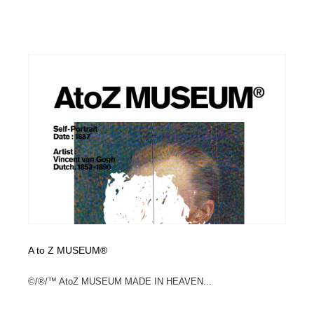
A to Z MUSEUM®
©/®/™ AtoZ MUSEUM MADE IN HEAVEN...