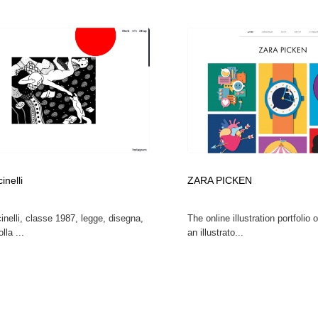
inelli
ZARA PICKEN
inelli, classe 1987, legge, disegna,
The online illustration portfolio
lla ...
an illustrato...