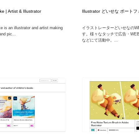
時計・腕時計
おもちゃ・ホビー・ゲーム
35
 | Artist & Illustrator
Illustrator どいせな ポ
 is an illustrator and artist making
イラストレーターどいせなのW
おもちゃ・ホビー・ゲーム
建設・住宅・不動産・倉庫
197
nd pic...
す。様々なタッチで広告・WE
などにて活動中。...
建設・住宅・不動産・倉庫
携帯電話・通信・サービス
15
携帯電話・通信・サービス
農業・林業・漁業・畜産・鉱業・燃料
54
農業・林業・漁業・畜産・鉱業・燃料
植物・花・ガーデニング・造園
42
植物・花・ガーデニング・造園
工業・加工・技術・機械・電気
59
工業・加工・技術・機械・電気
動物園・水族館・公園・テーマパーク・アミューズメント
23
動物園・水族館・公園・テーマパーク・アミューズメント
自動車・船・飛行機・交通・自転車
71