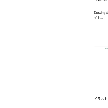
アート・芸術・美術館・美術展・博物館・ギャラリー
GWD スタッフお気に入り
201
Drawing 
イト...
GWD スタッフお気に入り
イラスト