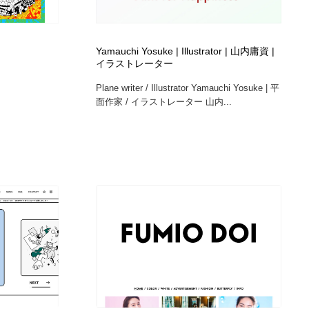
広告・マーケティング・PR・企画・プロデュース
印刷・製本・包装・グッズ
43
Yamauchi Yosuke | Illustrator | 山内庸資 |
イラストレーター
印刷・製本・包装・グッズ
フォント・フリーフォント / 書体
238
Plane writer / Illustrator Yamauchi Yosuke | 平
面作家 / イラストレーター 山内...
フォント・フリーフォント / 書体
スタイリスト・ヘア＆メークアップ・プロップ・セットデザ
18
イン
スタイリスト・ヘア＆メークアップ・プロップ・セットデザ
コーダー・エンジニア・デベロッパー
136
イン
コーダー・エンジニア・デベロッパー
ネット通販・EC・オークション・フリマ
15
ネット通販・EC・オークション・フリマ
眼鏡・コンタクトレンズ・サングラス
30
眼鏡・コンタクトレンズ・サングラス
ネオンサイン・ネオン菅・オリジナル
7
ネオンサイン・ネオン菅・オリジナル
カメラ・レンズ
18