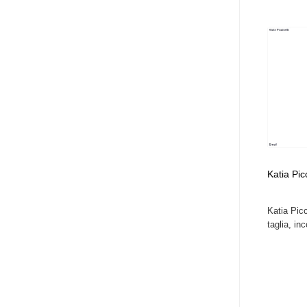
Katia Picc
Katia Picc
taglia, inco