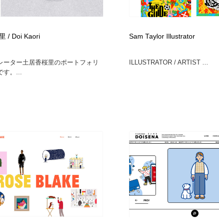
フォトグラファー・カメラマン・写真
グラフィックデザイン・デザイン事務所
485
 Doi Kaori
Sam Taylor Illustrator
グラフィックデザイン・デザイン事務所
コンテンツ・メディア制作会社
9
レーター土居香桜里のポートフォリ
ILLUSTRATOR / ARTIST ...
す。...
コンテンツ・メディア制作会社
編集・ライティング・コピーライター
19
編集・ライティング・コピーライター
撮影スタジオ・撮影用小物・背景ボード・リース・レンタル
20
撮影スタジオ・撮影用小物・背景ボード・リース・レンタル
レンタルサーバー・クラウドサービス・ドメイン
10
レンタルサーバー・クラウドサービス・ドメイン
3D・CG・モーションデザイン
20
3D・CG・モーションデザイン
ライフスタイル・家具・生活雑貨・家電
319
ライフスタイル・家具・生活雑貨・家電
時計・腕時計
28