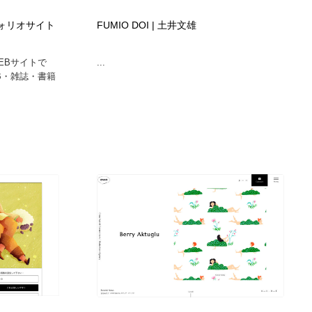
カメラ・レンズ
アニメーション・キャラクターデザイン
23
ートフォリオサイト
FUMIO DOI | 土井文雄
EBサイトで
...
アニメーション・キャラクターデザイン
オフィス・シェアオフィス・コワーキング・シェアスペース
46
B・雑誌・書籍
オフィス・シェアオフィス・コワーキング・シェアスペース
ファッション・洋服
511
ファッション・洋服
食品・飲料・酒・菓子
444
食品・飲料・酒・菓子
陶芸・窯・ガラス・木工・手工芸
34
陶芸・窯・ガラス・木工・手工芸
宇宙
9
宇宙
書籍・本屋・出版・作家・小説家・脚本家
58
書籍・本屋・出版・作家・小説家・脚本家
ホテル・旅館・温泉・銭湯・サウナ
149