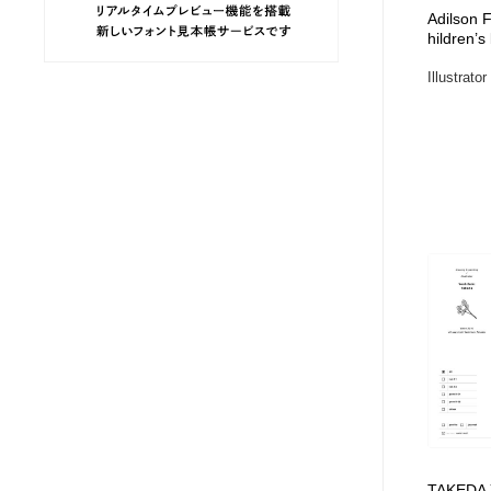
Adilson F
ヘアサロン・美容院・理髪店・エステ
旅行・観光・電車・航空会社
55
hildren’s
Illustrato
旅行・観光・電車・航空会社
ペット・トリミング
20
ペット・トリミング
宗教・神社仏閣・禅・寺・神社
33
宗教・神社仏閣・禅・寺・神社
健康・医療・福祉・病院・歯医者・製薬・薬品
200
健康・医療・福祉・病院・歯医者・製薬・薬品
教育・スクール・保育・幼稚園・小中高・大学・専門学校
173
教育・スクール・保育・幼稚園・小中高・大学・専門学校
日本伝統：着物・織物・舞踊・歌舞伎・茶道・華道・書道
17
日本伝統：着物・織物・舞踊・歌舞伎・茶道・華道・書道
芸能人・俳優・女優・タレント・モデル・芸能事務所
42
芸能人・俳優・女優・タレント・モデル・芸能事務所
アート・芸術・美術館・美術展・博物館・ギャラリー
383
TAKEDA