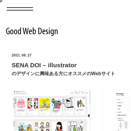
Good Web Design
2026年08月06日の登録サイト数は8548件です
2021. 08. 27
SENA DOI – illustrator
登録Webサイト全一覧
8548
のデザインに興味ある方にオススメのWebサイト
登録Webサイト全一覧!
ABOUT
ABOUT
業界別 登録Webサイト一覧
Web制作会社・プロダクション・デジタル
579