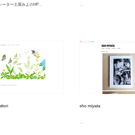
ーター土屋みよのHP...
...
ttori
sho miyata
...