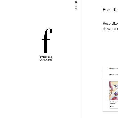
縫製・革製品・靴・鞄
ジュエリー・装飾品
54
Rose Blake
Rose Blake
ジュエリー・装飾品
建築・空間・工務店・内装・店舗・環境デザイン
276
drawings a
建築・空間・工務店・内装・店舗・環境デザイン
商業施設・商業ビル
33
商業施設・商業ビル
コスメ・化粧品・石鹸・シャンプー・ヘアケア・香水
220
コスメ・化粧品・石鹸・シャンプー・ヘアケア・香水
飲食・レストラン・カフェ
181
飲食・レストラン・カフェ
材料：糸・布・紙・プラスチック・石・木材
38
材料：糸・布・紙・プラスチック・石・木材
日本の歴史・資料・伝統・将棋・囲碁
4
日本の歴史・資料・伝統・将棋・囲碁
ヘアサロン・美容院・理髪店・エステ
60