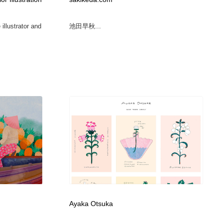
グラフィティ・Graffiti・ストリートアート
ニュース・マガジン・メディア・SNS・YouTube
346
illustrator and
池田早秋...
ニュース・マガジン・メディア・SNS・YouTube
Ayaka Otsuka