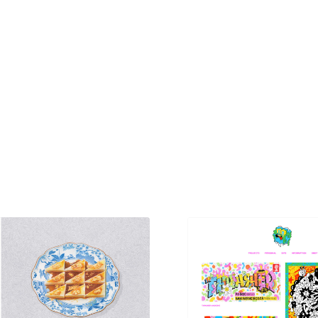
現役Webデザイナーによるコラム
15
現役Webデザイナーによるコラム
人気ランキング TOP100
人気ランキング TOP100
フォトグラファー・カメラマン・写真
257