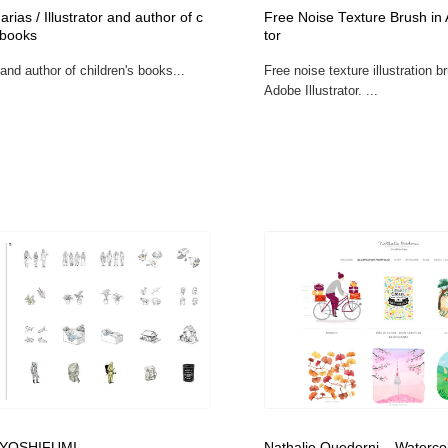
arias / Illustrator and author of c
Free Noise Texture Brush in 
自動車・船・飛行機・交通・自転車
アウトドア・キャンプ・登山
40
 books
tor
r and author of children's books...
Free noise texture illustration b
アウトドア・キャンプ・登山
ウェディング・結婚
38
Adobe Illustrator. ...
ウェディング・結婚
法律・監査・税理士・弁護士・司法書士・行政
29
法律・監査・税理士・弁護士・司法書士・行政
金融・銀行・投資・保険・M&A・商社
78
金融・銀行・投資・保険・M&A・商社
システム開発・IT・決済・アプリ・ソフトウェア
99
システム開発・IT・決済・アプリ・ソフトウェア
映画・アニメ・DVD・動画配信・放送・TV・ラジオ
65
映画・アニメ・DVD・動画配信・放送・TV・ラジオ
キャンペーン・イベント・ワークショップ・コンペティショ
77
ン
キャンペーン・イベント・ワークショップ・コンペティショ
鉛筆画・木炭画・デッサン・クロッキー
15
ン
 YOSHIFUMI
Nathalie Ouederni – Watercolo