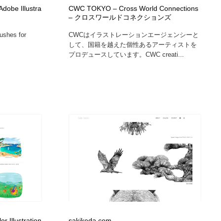
Adobe Illustra
CWC TOKYO – Cross World Connections
ホテル・旅館・温泉・銭湯・サウナ
スポーツ・スポーツ用品・トレーニング・ダイエット
71
– クロスワールドコネクションズ
rushes for
CWCはイラストレーションエージェンシーと
スポーツ・スポーツ用品・トレーニング・ダイエット
育児・ベイビー・玩具・絵本
27
して、国籍を越えた個性あるアーティストを
プロデュースしています。CWC creati...
育児・ベイビー・玩具・絵本
求人・採用・転職・就職・人材紹介
379
求人・採用・転職・就職・人材紹介
起業・事業支援・ボランティア・NPO
8
起業・事業支援・ボランティア・NPO
テクノロジー・AI・人工知能・スマートホーム・オンライン
74
テクノロジー・AI・人工知能・スマートホーム・オンライン
音楽・アーティスト・楽器・舞台・演劇・ミュージカル・ダ
152
ンス
音楽・アーティスト・楽器・舞台・演劇・ミュージカル・ダ
マッチングサービス
22
ンス
マッチングサービス
グラフィティ・Graffiti・ストリートアート
4
r Illustration
sakikeda.com