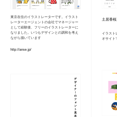
Web制作会社・プロダクション・デジタル
ブランディング・コンサルティング
151
東京在住のイラストレーターです。イラスト
土居香桜里 /
レーターエージェントの会社でマネージャー
ブランディング・コンサルティング
イラストレーター
160
として経験後、フリーのイラストレーターに
なりました。いつもデザインとの調和を考え
イラスト
ながら描いています
オサイトで
イラストレーター
レタリング・カリグラフィ・サイン・看板
31
http://anse.jp/
レタリング・カリグラフィ・サイン・看板
映像・クリエイター・プロダクション
164
映像・クリエイター・プロダクション
Javascript・WordPress・CSS・SEO・コーディング
97
Javascript・WordPress・CSS・SEO・コーディング
フリー素材・写真・モックアップ
41
フリー素材・写真・モックアップ
プロダクト・インテリア
139
プロダクト・インテリア
縫製・革製品・靴・鞄
55