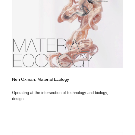
Drawing Software / お絵かきソフト・アプリ・ブラシ
ニュース・マガジン・メディア・SNS・YouTube
346
ニュース・マガジン・メディア・SNS・YouTube
Neri Oxman: Material Ecology
Operating at the intersection of technology and biology,
design...