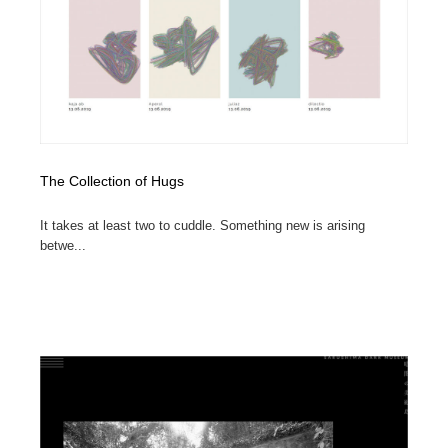
縫製・革製品・靴・鞄
55
縫製・革製品・靴・鞄
時計・腕時計
28
時計・腕時計
カメラ・レンズ
18
カメラ・レンズ
ジュエリー・装飾品
54
The Collection of Hugs
ジュエリー・装飾品
おもちゃ・ホビー・ゲーム
35
It takes at least two to cuddle. Something new is arising
おもちゃ・ホビー・ゲーム
アニメーション・キャラクターデザイン
23
betwe...
アニメーション・キャラクターデザイン
建築・空間・工務店・内装・店舗・環境デザイン
276
建築・空間・工務店・内装・店舗・環境デザイン
建設・住宅・不動産・倉庫
197
建設・住宅・不動産・倉庫
オフィス・シェアオフィス・コワーキング・シェアス
46
ペース