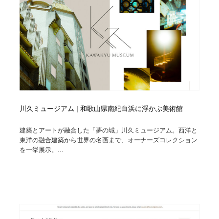
ホテル・旅館・温泉・銭湯・サウナ
旅行・観光・電車・航空会社
55
旅行・観光・電車・航空会社
アウトドア・キャンプ・登山
40
アウトドア・キャンプ・登山
スポーツ・スポーツ用品・トレーニング・ダイエット
71
スポーツ・スポーツ用品・トレーニング・ダイエット
ペット・トリミング
20
ペット・トリミング
ウェディング・結婚
38
川久ミュージアム | 和歌山県南紀白浜に浮かぶ美術館
ウェディング・結婚
育児・ベイビー・玩具・絵本
27
建築とアートが融合した「夢の城」川久ミュージアム。西洋と
東洋の融合建築から世界の名画まで、オーナーズコレクション
を一挙展示。...
育児・ベイビー・玩具・絵本
宗教・神社仏閣・禅・寺・神社
33
宗教・神社仏閣・禅・寺・神社
法律・監査・税理士・弁護士・司法書士・行政
29
法律・監査・税理士・弁護士・司法書士・行政
求人・採用・転職・就職・人材紹介
379