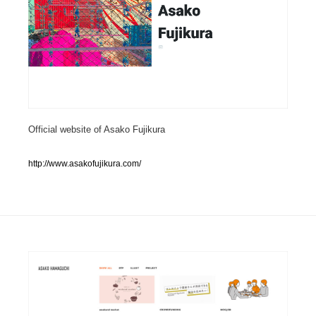
人気ランキング TOP100
業界別 登録Webサイト一覧
Web制作会社・プロダクション・デジタル
579
Web制作会社・プロダクション・デジタル
フォトグラファー・カメラマン・写真
257
Official website of Asako Fujikura
フォトグラファー・カメラマン・写真
広告・マーケティング・PR・企画・プロデュース
182
http://www.asakofujikura.com/
広告・マーケティング・PR・企画・プロデュース
ブランディング・コンサルティング
151
ブランディング・コンサルティング
グラフィックデザイン・デザイン事務所
485
グラフィックデザイン・デザイン事務所
印刷・製本・包装・グッズ
43
印刷・製本・包装・グッズ
イラストレーター
160