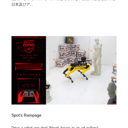
日本及びア...
Spot’s Rampage
Drive a robot war dog! Wreak havoc in an art gallery!...