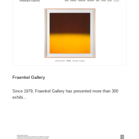
求人・採用・転職・就職・人材紹介
健康・医療・福祉・病院・歯医者・製薬・薬品
200
健康・医療・福祉・病院・歯医者・製薬・薬品
金融・銀行・投資・保険・M&A・商社
78
金融・銀行・投資・保険・M&A・商社
起業・事業支援・ボランティア・NPO
8
起業・事業支援・ボランティア・NPO
教育・スクール・保育・幼稚園・小中高・大学・専門学
173
校
教育・スクール・保育・幼稚園・小中高・大学・専門学
システム開発・IT・決済・アプリ・ソフトウェア
99
校
Fraenkel Gallery
システム開発・IT・決済・アプリ・ソフトウェア
テクノロジー・AI・人工知能・スマートホーム・オンラ
74
イン
Since 1979, Fraenkel Gallery has presented more than 300
exhibi...
テクノロジー・AI・人工知能・スマートホーム・オンラ
日本伝統：着物・織物・舞踊・歌舞伎・茶道・華道・書
17
イン
道
日本伝統：着物・織物・舞踊・歌舞伎・茶道・華道・書
映画・アニメ・DVD・動画配信・放送・TV・ラジオ
65
道