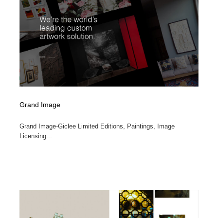
陶芸・窯・ガラス・木工・手工芸
材料：糸・布・紙・プラスチック・石・木材
38
材料：糸・布・紙・プラスチック・石・木材
工業・加工・技術・機械・電気
59
工業・加工・技術・機械・電気
宇宙
9
宇宙
日本の歴史・資料・伝統・将棋・囲碁
4
日本の歴史・資料・伝統・将棋・囲碁
動物園・水族館・公園・テーマパーク・アミューズメン
23
Grand Image
ト
Grand Image-Giclee Limited Editions, Paintings, Image
動物園・水族館・公園・テーマパーク・アミューズメン
書籍・本屋・出版・作家・小説家・脚本家
58
Licensing...
ト
書籍・本屋・出版・作家・小説家・脚本家
ヘアサロン・美容院・理髪店・エステ
60
ヘアサロン・美容院・理髪店・エステ
自動車・船・飛行機・交通・自転車
71
自動車・船・飛行機・交通・自転車
ホテル・旅館・温泉・銭湯・サウナ
149