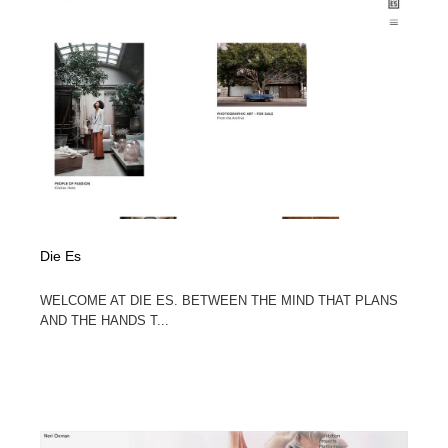
映画・アニメ・DVD・動画配信・放送・TV・ラジオ
音楽・アーティスト・楽器・舞台・演劇・ミュージカ
152
ル・ダンス
音楽・アーティスト・楽器・舞台・演劇・ミュージカ
芸能人・俳優・女優・タレント・モデル・芸能事務所
42
ル・ダンス
芸能人・俳優・女優・タレント・モデル・芸能事務所
キャンペーン・イベント・ワークショップ・コンペティ
77
ション
キャンペーン・イベント・ワークショップ・コンペティ
マッチングサービス
22
ション
マッチングサービス
アート・芸術・美術館・美術展・博物館・ギャラリー
383
Die Es
アート・芸術・美術館・美術展・博物館・ギャラリー
鉛筆画・木炭画・デッサン・クロッキー
15
WELCOME AT DIE ES. BETWEEN THE MIND THAT PLANS
AND THE HANDS T...
鉛筆画・木炭画・デッサン・クロッキー
グラフィティ・Graffiti・ストリートアート
4
グラフィティ・Graffiti・ストリートアート
GWD スタッフお気に入り
201
GWD スタッフお気に入り
Drawing Software / お絵かきソフト・アプリ・ブラシ
11