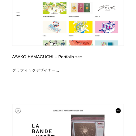
イラストレーター
コンテンツ・メディア制作会社
9
コンテンツ・メディア制作会社
フォント・フリーフォント / 書体
238
フォント・フリーフォント / 書体
レタリング・カリグラフィ・サイン・看板
31
レタリング・カリグラフィ・サイン・看板
編集・ライティング・コピーライター
19
ASAKO HAMAGUCHI – Portfolio site
編集・ライティング・コピーライター
スタイリスト・ヘア＆メークアップ・プロップ・セット
グラフィックデザイナー...
18
デザイン
スタイリスト・ヘア＆メークアップ・プロップ・セット
映像・クリエイター・プロダクション
164
デザイン
映像・クリエイター・プロダクション
撮影スタジオ・撮影用小物・背景ボード・リース・レン
20
タル
撮影スタジオ・撮影用小物・背景ボード・リース・レン
コーダー・エンジニア・デベロッパー
136
タル