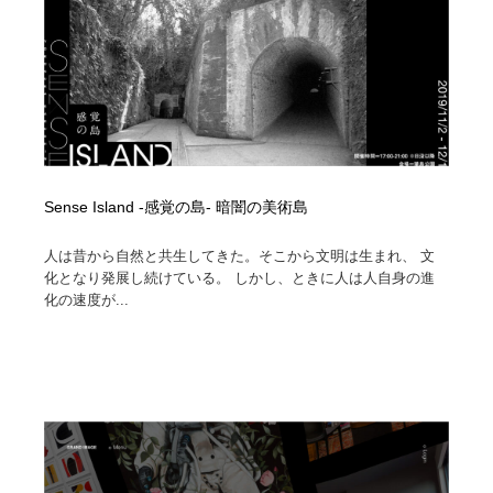
オフィス・シェアオフィス・コワーキング・シェアス
商業施設・商業ビル
33
ペース
商業施設・商業ビル
携帯電話・通信・サービス
15
携帯電話・通信・サービス
ファッション・洋服
511
ファッション・洋服
コスメ・化粧品・石鹸・シャンプー・ヘアケア・香水
220
Sense Island -感覚の島- 暗闇の美術島
コスメ・化粧品・石鹸・シャンプー・ヘアケア・香水
農業・林業・漁業・畜産・鉱業・燃料
54
人は昔から自然と共生してきた。そこから文明は生まれ、 文
化となり発展し続けている。 しかし、ときに人は人自身の進
農業・林業・漁業・畜産・鉱業・燃料
食品・飲料・酒・菓子
444
化の速度が...
食品・飲料・酒・菓子
飲食・レストラン・カフェ
182
飲食・レストラン・カフェ
植物・花・ガーデニング・造園
42
植物・花・ガーデニング・造園
陶芸・窯・ガラス・木工・手工芸
34