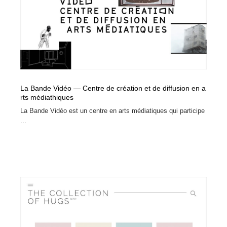
コーダー・エンジニア・デベロッパー
Javascript・WordPress・CSS・SEO・コーディング
97
Javascript・WordPress・CSS・SEO・コーディング
レンタルサーバー・クラウドサービス・ドメイン
10
レンタルサーバー・クラウドサービス・ドメイン
ネット通販・EC・オークション・フリマ
15
ネット通販・EC・オークション・フリマ
フリー素材・写真・モックアップ
41
La Bande Vidéo — Centre de création et de diffusion en a
rts médiathiques
フリー素材・写真・モックアップ
3D・CG・モーションデザイン
20
La Bande Vidéo est un centre en arts médiatiques qui participe
...
3D・CG・モーションデザイン
眼鏡・コンタクトレンズ・サングラス
30
眼鏡・コンタクトレンズ・サングラス
プロダクト・インテリア
139
プロダクト・インテリア
ライフスタイル・家具・生活雑貨・家電
320
ライフスタイル・家具・生活雑貨・家電
ネオンサイン・ネオン菅・オリジナル
7
ネオンサイン・ネオン菅・オリジナル