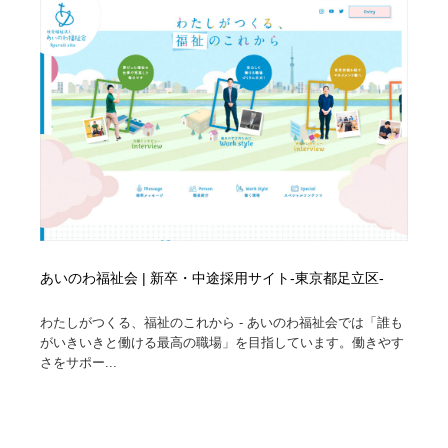
オフィス・シェアオフィス・コワーキング・シェアス
商業施設・商業ビル
33
ペース
商業施設・商業ビル
携帯電話・通信・サービス
15
携帯電話・通信・サービス
ファッション・洋服
511
ファッション・洋服
コスメ・化粧品・石鹸・シャンプー・ヘアケア・香水
220
コスメ・化粧品・石鹸・シャンプー・ヘアケア・香水
農業・林業・漁業・畜産・鉱業・燃料
54
農業・林業・漁業・畜産・鉱業・燃料
食品・飲料・酒・菓子
444
あいのわ福祉会 | 新卒・中途採用サイト-東京都足立区-
食品・飲料・酒・菓子
飲食・レストラン・カフェ
182
わたしがつくる、福祉のこれから - あいのわ福祉会では「誰も
がいきいきと働ける最高の職場」を目指しています。働きやす
飲食・レストラン・カフェ
植物・花・ガーデニング・造園
42
さをサポー...
植物・花・ガーデニング・造園
陶芸・窯・ガラス・木工・手工芸
34