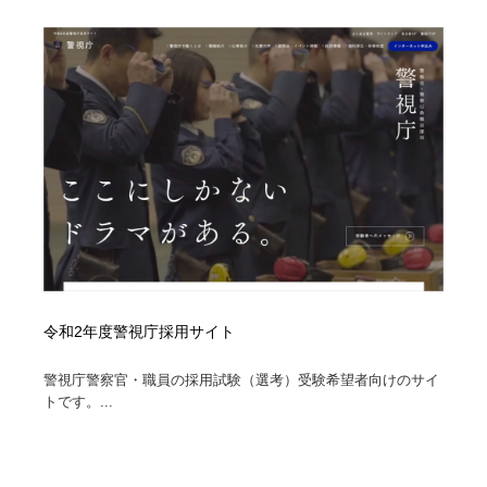
陶芸・窯・ガラス・木工・手工芸
材料：糸・布・紙・プラスチック・石・木材
38
材料：糸・布・紙・プラスチック・石・木材
工業・加工・技術・機械・電気
59
工業・加工・技術・機械・電気
宇宙
9
宇宙
日本の歴史・資料・伝統・将棋・囲碁
4
日本の歴史・資料・伝統・将棋・囲碁
動物園・水族館・公園・テーマパーク・アミューズメン
23
ト
動物園・水族館・公園・テーマパーク・アミューズメン
書籍・本屋・出版・作家・小説家・脚本家
58
ト
令和2年度警視庁採用サイト
書籍・本屋・出版・作家・小説家・脚本家
ヘアサロン・美容院・理髪店・エステ
60
警視庁警察官・職員の採用試験（選考）受験希望者向けのサイ
ヘアサロン・美容院・理髪店・エステ
自動車・船・飛行機・交通・自転車
71
トです。...
自動車・船・飛行機・交通・自転車
ホテル・旅館・温泉・銭湯・サウナ
149