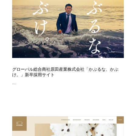
イラストレーター
コンテンツ・メディア制作会社
9
コンテンツ・メディア制作会社
フォント・フリーフォント / 書体
238
フォント・フリーフォント / 書体
レタリング・カリグラフィ・サイン・看板
31
レタリング・カリグラフィ・サイン・看板
編集・ライティング・コピーライター
19
編集・ライティング・コピーライター
スタイリスト・ヘア＆メークアップ・プロップ・セット
グローバル総合商社原田産業株式会社「かぶるな、かぶ
18
デザイン
け。」新卒採用サイト
...
スタイリスト・ヘア＆メークアップ・プロップ・セット
映像・クリエイター・プロダクション
164
デザイン
映像・クリエイター・プロダクション
撮影スタジオ・撮影用小物・背景ボード・リース・レン
20
タル
撮影スタジオ・撮影用小物・背景ボード・リース・レン
コーダー・エンジニア・デベロッパー
136
タル