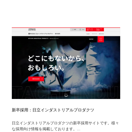
Drawing Software / お絵かきソフト・アプリ・ブラシ
ニュース・マガジン・メディア・SNS・YouTube
346
ニュース・マガジン・メディア・SNS・YouTube
新卒採用：日立インダストリアルプロダクツ
日立インダストリアルプロダクツの新卒採用サイトです。様々
な採用向け情報を掲載しております。...