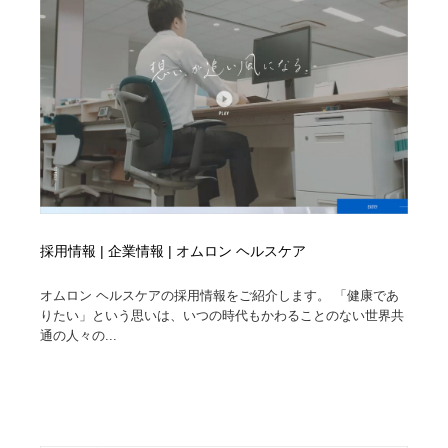
縫製・革製品・靴・鞄
55
縫製・革製品・靴・鞄
時計・腕時計
28
時計・腕時計
カメラ・レンズ
18
カメラ・レンズ
ジュエリー・装飾品
54
ジュエリー・装飾品
おもちゃ・ホビー・ゲーム
35
おもちゃ・ホビー・ゲーム
アニメーション・キャラクターデザイン
23
採用情報 | 企業情報 | オムロン ヘルスケア
アニメーション・キャラクターデザイン
建築・空間・工務店・内装・店舗・環境デザイン
276
オムロン ヘルスケアの採用情報をご紹介します。 「健康であ
りたい」という思いは、いつの時代もかわることのない世界共
通の人々の...
建築・空間・工務店・内装・店舗・環境デザイン
建設・住宅・不動産・倉庫
197
建設・住宅・不動産・倉庫
オフィス・シェアオフィス・コワーキング・シェアス
46
ペース