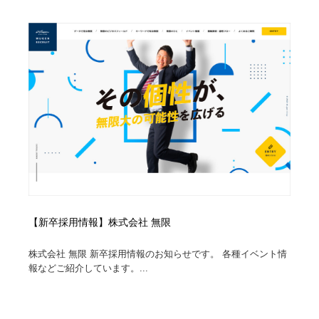
ホテル・旅館・温泉・銭湯・サウナ
旅行・観光・電車・航空会社
55
旅行・観光・電車・航空会社
アウトドア・キャンプ・登山
40
アウトドア・キャンプ・登山
スポーツ・スポーツ用品・トレーニング・ダイエット
71
スポーツ・スポーツ用品・トレーニング・ダイエット
ペット・トリミング
20
ペット・トリミング
ウェディング・結婚
38
ウェディング・結婚
育児・ベイビー・玩具・絵本
27
育児・ベイビー・玩具・絵本
宗教・神社仏閣・禅・寺・神社
33
【新卒採用情報】株式会社 無限
株式会社 無限 新卒採用情報のお知らせです。 各種イベント情
宗教・神社仏閣・禅・寺・神社
法律・監査・税理士・弁護士・司法書士・行政
29
報などご紹介しています。...
法律・監査・税理士・弁護士・司法書士・行政
求人・採用・転職・就職・人材紹介
379