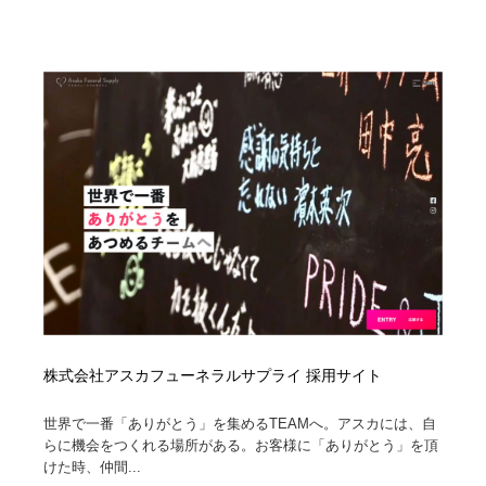
映画・アニメ・DVD・動画配信・放送・TV・ラジオ
音楽・アーティスト・楽器・舞台・演劇・ミュージカ
152
ル・ダンス
音楽・アーティスト・楽器・舞台・演劇・ミュージカ
芸能人・俳優・女優・タレント・モデル・芸能事務所
42
ル・ダンス
芸能人・俳優・女優・タレント・モデル・芸能事務所
キャンペーン・イベント・ワークショップ・コンペティ
77
ション
キャンペーン・イベント・ワークショップ・コンペティ
マッチングサービス
22
ション
マッチングサービス
アート・芸術・美術館・美術展・博物館・ギャラリー
383
アート・芸術・美術館・美術展・博物館・ギャラリー
鉛筆画・木炭画・デッサン・クロッキー
15
鉛筆画・木炭画・デッサン・クロッキー
グラフィティ・Graffiti・ストリートアート
4
株式会社アスカフューネラルサプライ 採用サイト
グラフィティ・Graffiti・ストリートアート
GWD スタッフお気に入り
201
世界で一番「ありがとう」を集めるTEAMへ。アスカには、自
らに機会をつくれる場所がある。お客様に「ありがとう」を頂
けた時、仲間...
GWD スタッフお気に入り
Drawing Software / お絵かきソフト・アプリ・ブラシ
11