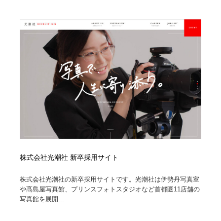
求人・採用・転職・就職・人材紹介
健康・医療・福祉・病院・歯医者・製薬・薬品
200
健康・医療・福祉・病院・歯医者・製薬・薬品
金融・銀行・投資・保険・M&A・商社
78
金融・銀行・投資・保険・M&A・商社
起業・事業支援・ボランティア・NPO
8
起業・事業支援・ボランティア・NPO
教育・スクール・保育・幼稚園・小中高・大学・専門学
173
校
教育・スクール・保育・幼稚園・小中高・大学・専門学
システム開発・IT・決済・アプリ・ソフトウェア
99
校
システム開発・IT・決済・アプリ・ソフトウェア
テクノロジー・AI・人工知能・スマートホーム・オンラ
74
イン
株式会社光潮社 新卒採用サイト
テクノロジー・AI・人工知能・スマートホーム・オンラ
日本伝統：着物・織物・舞踊・歌舞伎・茶道・華道・書
17
イン
道
株式会社光潮社の新卒採用サイトです。光潮社は伊勢丹写真室
や髙島屋写真館、プリンスフォトスタジオなど首都圏11店舗の
写真館を展開...
日本伝統：着物・織物・舞踊・歌舞伎・茶道・華道・書
映画・アニメ・DVD・動画配信・放送・TV・ラジオ
65
道