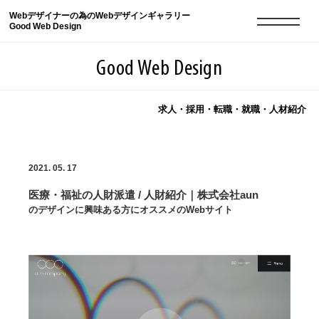
Webデザイナーの為のWebデザインギャラリー
Good Web Design
Good Web Design
求人・採用・転職・就職・人材紹介
2026年08月08日の登録サイト数は8550件です
2021. 05. 17
登録Webサイト全一覧
8550
医療・福祉の人財派遣 / 人財紹介｜株式会社aun
登録Webサイト全一覧!
現役Webデザイナーによるコラム
15
のデザインに興味ある方にオススメのWebサイト
現役Webデザイナーによるコラム
ニュース
12
ニュース
ABOUT
ABOUT
人気ランキング TOP100