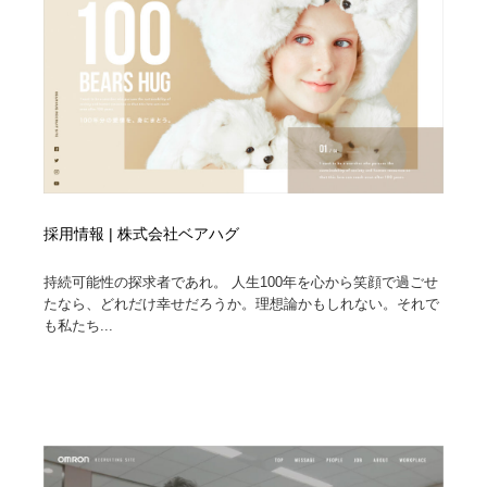
コーダー・エンジニア・デベロッパー
Javascript・WordPress・CSS・SEO・コーディング
97
Javascript・WordPress・CSS・SEO・コーディング
レンタルサーバー・クラウドサービス・ドメイン
10
レンタルサーバー・クラウドサービス・ドメイン
ネット通販・EC・オークション・フリマ
15
ネット通販・EC・オークション・フリマ
フリー素材・写真・モックアップ
41
フリー素材・写真・モックアップ
3D・CG・モーションデザイン
20
採用情報 | 株式会社ベアハグ
3D・CG・モーションデザイン
眼鏡・コンタクトレンズ・サングラス
30
持続可能性の探求者であれ。 人生100年を心から笑顔で過ごせ
たなら、どれだけ幸せだろうか。理想論かもしれない。それで
も私たち...
眼鏡・コンタクトレンズ・サングラス
プロダクト・インテリア
139
プロダクト・インテリア
ライフスタイル・家具・生活雑貨・家電
320
ライフスタイル・家具・生活雑貨・家電
ネオンサイン・ネオン菅・オリジナル
7
ネオンサイン・ネオン菅・オリジナル