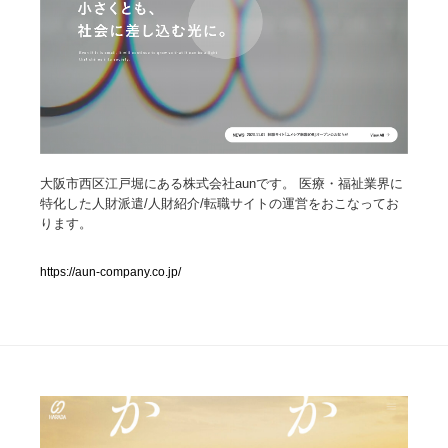
人気ランキング TOP100
業界別 登録Webサイト一覧
Web制作会社・プロダクション・デジタル
579
Web制作会社・プロダクション・デジタル
フォトグラファー・カメラマン・写真
257
大阪市西区江戸堀にある株式会社aunです。 医療・福祉業界に
特化した人財派遣/人財紹介/転職サイトの運営をおこなってお
ります。
フォトグラファー・カメラマン・写真
広告・マーケティング・PR・企画・プロデュース
182
https://aun-company.co.jp/
広告・マーケティング・PR・企画・プロデュース
ブランディング・コンサルティング
151
ブランディング・コンサルティング
グラフィックデザイン・デザイン事務所
485
グラフィックデザイン・デザイン事務所
印刷・製本・包装・グッズ
43
印刷・製本・包装・グッズ
イラストレーター
160