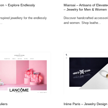
on ~ Explore Endlessly
Miansai – Artisans of Elevate
– Jewelry for Men & Women
spired jewellery for the endlessly
Discover handcrafted accessor
..
and women. Shop leathe...
liers
Irène Paris – Jewelry Design