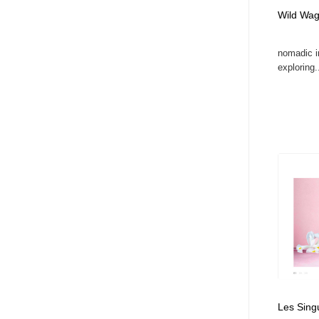
Wild Wag
nomadic in
exploring..
Les Singu