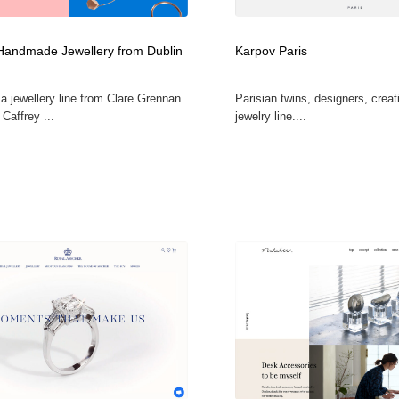
自動車・船・飛行機・交通・自転車
アウトドア・キャンプ・登山
40
andmade Jewellery from Dublin
Karpov Paris
アウトドア・キャンプ・登山
ウェディング・結婚
38
a jewellery line from Clare Grennan
Parisian twins, designers, creat
Caffrey ...
jewelry line....
ウェディング・結婚
法律・監査・税理士・弁護士・司法書士・行政
29
法律・監査・税理士・弁護士・司法書士・行政
金融・銀行・投資・保険・M&A・商社
78
金融・銀行・投資・保険・M&A・商社
システム開発・IT・決済・アプリ・ソフトウェア
99
システム開発・IT・決済・アプリ・ソフトウェア
映画・アニメ・DVD・動画配信・放送・TV・ラジオ
65
映画・アニメ・DVD・動画配信・放送・TV・ラジオ
キャンペーン・イベント・ワークショップ・コンペティショ
77
ン
キャンペーン・イベント・ワークショップ・コンペティショ
鉛筆画・木炭画・デッサン・クロッキー
15
ン