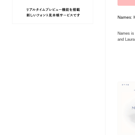
ヘアサロン・美容院・理髪店・エステ
旅行・観光・電車・航空会社
55
Names: H
旅行・観光・電車・航空会社
ペット・トリミング
20
Names is 
and Laura 
ペット・トリミング
宗教・神社仏閣・禅・寺・神社
33
宗教・神社仏閣・禅・寺・神社
健康・医療・福祉・病院・歯医者・製薬・薬品
200
健康・医療・福祉・病院・歯医者・製薬・薬品
教育・スクール・保育・幼稚園・小中高・大学・専門学校
173
教育・スクール・保育・幼稚園・小中高・大学・専門学校
日本伝統：着物・織物・舞踊・歌舞伎・茶道・華道・書道
17
日本伝統：着物・織物・舞踊・歌舞伎・茶道・華道・書道
芸能人・俳優・女優・タレント・モデル・芸能事務所
42
芸能人・俳優・女優・タレント・モデル・芸能事務所
アート・芸術・美術館・美術展・博物館・ギャラリー
383