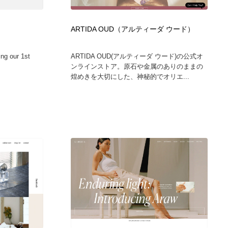
ホテル・旅館・温泉・銭湯・サウナ
スポーツ・スポーツ用品・トレーニング・ダイエット
71
ARTIDA OUD（アルティーダ ウード）
スポーツ・スポーツ用品・トレーニング・ダイエット
育児・ベイビー・玩具・絵本
27
ing our 1st
ARTIDA OUD(アルティーダ ウード)の公式オ
ンラインストア。原石や金属のありのままの
育児・ベイビー・玩具・絵本
求人・採用・転職・就職・人材紹介
379
煌めきを大切にした、神秘的でオリエ...
求人・採用・転職・就職・人材紹介
起業・事業支援・ボランティア・NPO
8
起業・事業支援・ボランティア・NPO
テクノロジー・AI・人工知能・スマートホーム・オンライン
74
テクノロジー・AI・人工知能・スマートホーム・オンライン
音楽・アーティスト・楽器・舞台・演劇・ミュージカル・ダ
152
ンス
音楽・アーティスト・楽器・舞台・演劇・ミュージカル・ダ
マッチングサービス
22
ンス
マッチングサービス
グラフィティ・Graffiti・ストリートアート
4