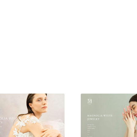
現役Webデザイナーによるコラム
15
現役Webデザイナーによるコラム
人気ランキング TOP100
人気ランキング TOP100
フォトグラファー・カメラマン・写真
257