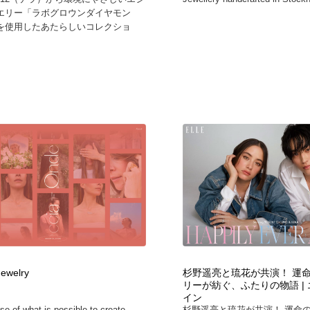
エリー「ラボグロウンダイヤモン
を使用したあたらしいコレクショ
ewelry
杉野遥亮と琉花が共演！ 運
リーが紡ぐ、ふたりの物語 |
イン
se of what is possible to create
杉野遥亮と琉花が共演！ 運命