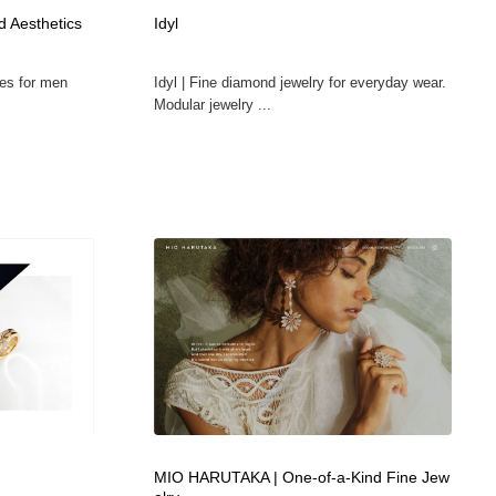
d Aesthetics
Idyl
ies for men
Idyl | Fine diamond jewelry for everyday wear.
Modular jewelry ...
MIO HARUTAKA | One-of-a-Kind Fine Jew