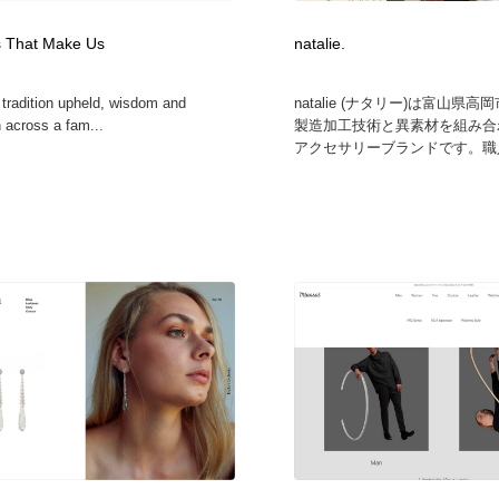
鉛筆画・木炭画・デッサン・クロッキー
Drawing Software / お絵かきソフト・アプリ・ブラシ
11
 That Make Us
natalie.
Drawing Software / お絵かきソフト・アプリ・ブラシ
 tradition upheld, wisdom and
natalie (ナタリー)は富山県
 across a fam...
製造加工技術と異素材を組み合
アクセサリーブランドです。職人