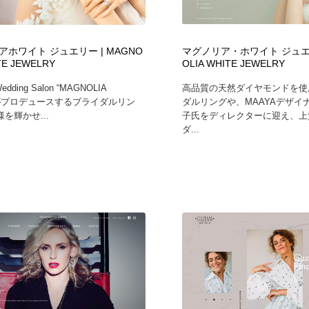
フォトグラファー・カメラマン・写真
グラフィックデザイン・デザイン事務所
485
ホワイト ジュエリー | MAGNO
マグノリア・ホワイト ジュエリ
TE JEWELRY
OLIA WHITE JEWELRY
グラフィックデザイン・デザイン事務所
コンテンツ・メディア制作会社
9
Wedding Salon “MAGNOLIA
高品質の天然ダイヤモンドを使
”がプロデュースするブライダルリン
ダルリングや、MAAYAデザイ
コンテンツ・メディア制作会社
編集・ライティング・コピーライター
19
を輝かせ...
子氏をディレクターに迎え、上
ダ...
編集・ライティング・コピーライター
撮影スタジオ・撮影用小物・背景ボード・リース・レンタル
20
撮影スタジオ・撮影用小物・背景ボード・リース・レンタル
レンタルサーバー・クラウドサービス・ドメイン
10
レンタルサーバー・クラウドサービス・ドメイン
3D・CG・モーションデザイン
20
3D・CG・モーションデザイン
ライフスタイル・家具・生活雑貨・家電
319
ライフスタイル・家具・生活雑貨・家電
時計・腕時計
28