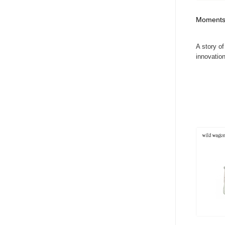
アート・芸術・美術館・美術展・博物館・ギャラリー
GWD スタッフお気に入り
201
Moments
GWD スタッフお気に入り
A story of
innovation