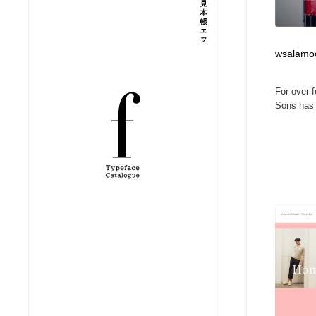
縫製・革製品・靴・鞄
ジュエリー・装飾品
54
wsalamo
ジュエリー・装飾品
建築・空間・工務店・内装・店舗・環境デザイン
276
For over 
建築・空間・工務店・内装・店舗・環境デザイン
商業施設・商業ビル
33
Sons has 
商業施設・商業ビル
コスメ・化粧品・石鹸・シャンプー・ヘアケア・香水
220
コスメ・化粧品・石鹸・シャンプー・ヘアケア・香水
飲食・レストラン・カフェ
181
飲食・レストラン・カフェ
材料：糸・布・紙・プラスチック・石・木材
38
材料：糸・布・紙・プラスチック・石・木材
日本の歴史・資料・伝統・将棋・囲碁
4
日本の歴史・資料・伝統・将棋・囲碁
ヘアサロン・美容院・理髪店・エステ
60