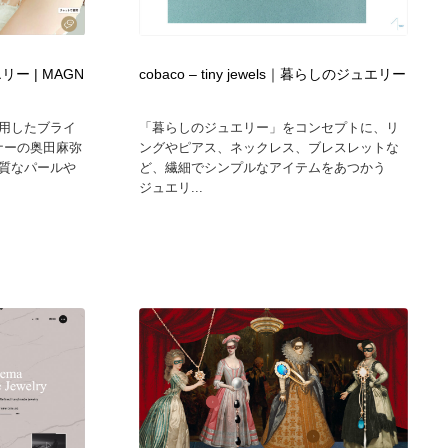
広告・マーケティング・PR・企画・プロデュース
印刷・製本・包装・グッズ
43
ー | MAGN
cobaco – tiny jewels｜暮らしのジュエリー
印刷・製本・包装・グッズ
フォント・フリーフォント / 書体
238
用したブライ
「暮らしのジュエリー」をコンセプトに、リ
ナーの奥田麻弥
ングやピアス、ネックレス、ブレスレットな
フォント・フリーフォント / 書体
スタイリスト・ヘア＆メークアップ・プロップ・セットデザ
18
質なパールや
ど、繊細でシンプルなアイテムをあつかう
イン
ジュエリ...
スタイリスト・ヘア＆メークアップ・プロップ・セットデザ
コーダー・エンジニア・デベロッパー
136
イン
コーダー・エンジニア・デベロッパー
ネット通販・EC・オークション・フリマ
15
ネット通販・EC・オークション・フリマ
眼鏡・コンタクトレンズ・サングラス
30
眼鏡・コンタクトレンズ・サングラス
ネオンサイン・ネオン菅・オリジナル
7
ネオンサイン・ネオン菅・オリジナル
カメラ・レンズ
18