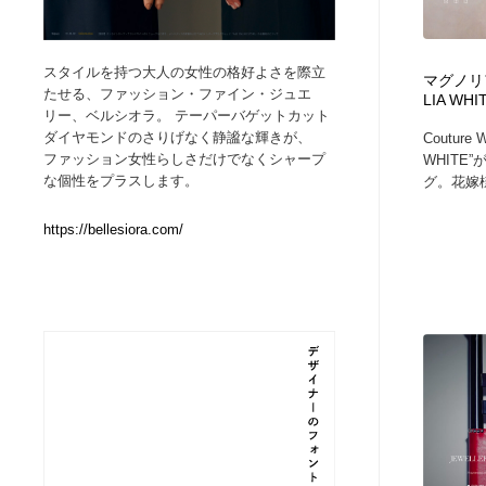
Web制作会社・プロダクション・デジタル
ブランディング・コンサルティング
151
スタイルを持つ大人の女性の格好よさを際立
マグノリア
たせる、ファッション・ファイン・ジュエ
LIA WHI
ブランディング・コンサルティング
イラストレーター
160
リー、ベルシオラ。 テーパーバゲットカット
ダイヤモンドのさりげなく静謐な輝きが、
Couture 
ファッション女性らしさだけでなくシャープ
WHITE
イラストレーター
レタリング・カリグラフィ・サイン・看板
31
な個性をプラスします。
グ。花嫁様
レタリング・カリグラフィ・サイン・看板
映像・クリエイター・プロダクション
164
https://bellesiora.com/
映像・クリエイター・プロダクション
Javascript・WordPress・CSS・SEO・コーディング
97
Javascript・WordPress・CSS・SEO・コーディング
フリー素材・写真・モックアップ
41
フリー素材・写真・モックアップ
プロダクト・インテリア
139
プロダクト・インテリア
縫製・革製品・靴・鞄
55