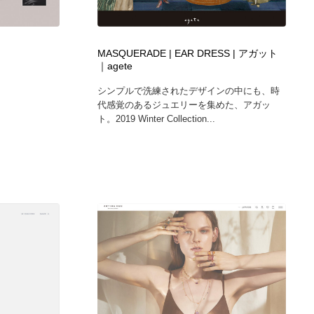
カメラ・レンズ
アニメーション・キャラクターデザイン
23
MASQUERADE | EAR DRESS | アガット
アニメーション・キャラクターデザイン
オフィス・シェアオフィス・コワーキング・シェアスペース
46
｜agete
シンプルで洗練されたデザインの中にも、時
オフィス・シェアオフィス・コワーキング・シェアスペース
ファッション・洋服
511
代感覚のあるジュエリーを集めた、アガッ
ト。2019 Winter Collection...
ファッション・洋服
食品・飲料・酒・菓子
444
食品・飲料・酒・菓子
陶芸・窯・ガラス・木工・手工芸
34
陶芸・窯・ガラス・木工・手工芸
宇宙
9
宇宙
書籍・本屋・出版・作家・小説家・脚本家
58
書籍・本屋・出版・作家・小説家・脚本家
ホテル・旅館・温泉・銭湯・サウナ
149