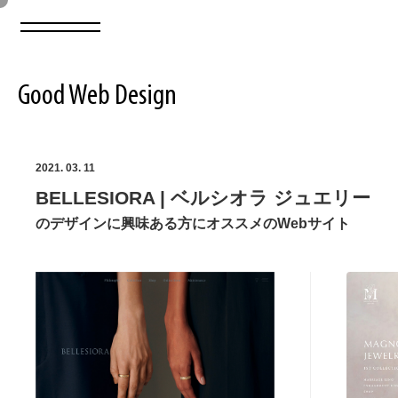
Good Web Design
2026年08月06日の登録サイト数は8548件です
2021. 03. 11
BELLESIORA | ベルシオラ ジュエリー
登録Webサイト全一覧
8548
のデザインに興味ある方にオススメのWebサイト
登録Webサイト全一覧!
ABOUT
ABOUT
業界別 登録Webサイト一覧
Web制作会社・プロダクション・デジタル
579