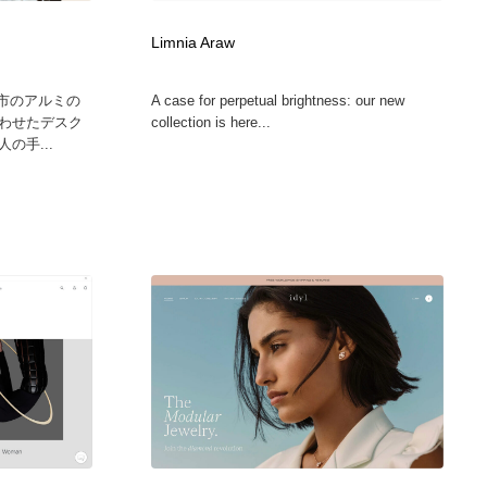
グラフィティ・Graffiti・ストリートアート
ニュース・マガジン・メディア・SNS・YouTube
346
Limnia Araw
ニュース・マガジン・メディア・SNS・YouTube
高岡市のアルミの
A case for perpetual brightness: our new
わせたデスク
collection is here...
の手...