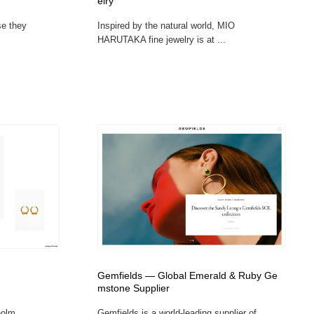
elry
se they
Inspired by the natural world, MIO
HARUTAKA fine jewelry is at ...
Gemfields — Global Emerald & Ruby Ge
mstone Supplier
olm...
Gemfields is a world-leading supplier of