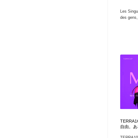
Les Singul
des gens,
TERRA1
自由。あ
TERRA