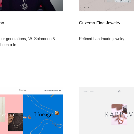
時計・腕時計
おもちゃ・ホビー・ゲーム
35
on
Guzema Fine Jewelry
おもちゃ・ホビー・ゲーム
建設・住宅・不動産・倉庫
197
four generations, W. Salamoon &
Refined handmade jewelry...
建設・住宅・不動産・倉庫
携帯電話・通信・サービス
15
been a le...
携帯電話・通信・サービス
農業・林業・漁業・畜産・鉱業・燃料
54
農業・林業・漁業・畜産・鉱業・燃料
植物・花・ガーデニング・造園
42
植物・花・ガーデニング・造園
工業・加工・技術・機械・電気
59
工業・加工・技術・機械・電気
動物園・水族館・公園・テーマパーク・アミューズメント
23
動物園・水族館・公園・テーマパーク・アミューズメント
自動車・船・飛行機・交通・自転車
71