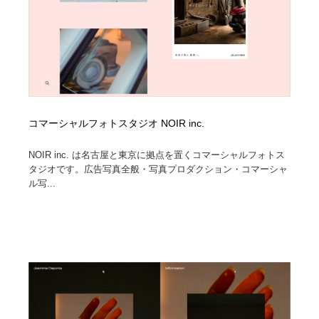
求人・採用・転職・就職・人材紹介
健康・医療・福祉・病院・歯医者・製薬・薬品
200
健康・医療・福祉・病院・歯医者・製薬・薬品
金融・銀行・投資・保険・M&A・商社
78
金融・銀行・投資・保険・M&A・商社
起業・事業支援・ボランティア・NPO
8
起業・事業支援・ボランティア・NPO
教育・スクール・保育・幼稚園・小中高・大学・専門学
173
校
コマーシャルフォトスタジオ NOIR inc.
NOIR inc. は名古屋と東京に拠点を置くコマーシャルフォトス
教育・スクール・保育・幼稚園・小中高・大学・専門学
システム開発・IT・決済・アプリ・ソフトウェア
99
タジオです。広告写真全般・写真プロダクション・コマーシャ
校
ル写...
システム開発・IT・決済・アプリ・ソフトウェア
テクノロジー・AI・人工知能・スマートホーム・オンラ
74
イン
テクノロジー・AI・人工知能・スマートホーム・オンラ
日本伝統：着物・織物・舞踊・歌舞伎・茶道・華道・書
17
イン
道
日本伝統：着物・織物・舞踊・歌舞伎・茶道・華道・書
映画・アニメ・DVD・動画配信・放送・TV・ラジオ
65
道