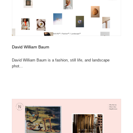
ホテル・旅館・温泉・銭湯・サウナ
旅行・観光・電車・航空会社
55
旅行・観光・電車・航空会社
アウトドア・キャンプ・登山
40
アウトドア・キャンプ・登山
スポーツ・スポーツ用品・トレーニング・ダイエット
71
David William Baum
スポーツ・スポーツ用品・トレーニング・ダイエット
ペット・トリミング
20
David William Baum is a fashion, still life, and landscape
ペット・トリミング
ウェディング・結婚
38
phot...
ウェディング・結婚
育児・ベイビー・玩具・絵本
27
育児・ベイビー・玩具・絵本
宗教・神社仏閣・禅・寺・神社
33
宗教・神社仏閣・禅・寺・神社
法律・監査・税理士・弁護士・司法書士・行政
29
法律・監査・税理士・弁護士・司法書士・行政
求人・採用・転職・就職・人材紹介
379