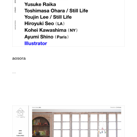
コーダー・エンジニア・デベロッパー
Javascript・WordPress・CSS・SEO・コーディング
97
Javascript・WordPress・CSS・SEO・コーディング
レンタルサーバー・クラウドサービス・ドメイン
10
レンタルサーバー・クラウドサービス・ドメイン
ネット通販・EC・オークション・フリマ
15
ネット通販・EC・オークション・フリマ
フリー素材・写真・モックアップ
41
aosora
フリー素材・写真・モックアップ
3D・CG・モーションデザイン
21
...
3D・CG・モーションデザイン
眼鏡・コンタクトレンズ・サングラス
30
眼鏡・コンタクトレンズ・サングラス
プロダクト・インテリア
139
プロダクト・インテリア
ライフスタイル・家具・生活雑貨・家電
320
ライフスタイル・家具・生活雑貨・家電
ネオンサイン・ネオン菅・オリジナル
7
ネオンサイン・ネオン菅・オリジナル