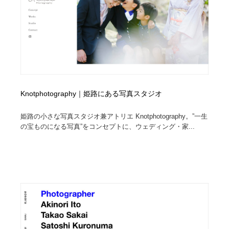
イラストレーター
コンテンツ・メディア制作会社
9
コンテンツ・メディア制作会社
フォント・フリーフォント / 書体
238
フォント・フリーフォント / 書体
レタリング・カリグラフィ・サイン・看板
31
レタリング・カリグラフィ・サイン・看板
編集・ライティング・コピーライター
19
Knotphotography｜姫路にある写真スタジオ
編集・ライティング・コピーライター
スタイリスト・ヘア＆メークアップ・プロップ・セット
姫路の小さな写真スタジオ兼アトリエ Knotphotography。”一生
18
デザイン
の宝ものになる写真”をコンセプトに、ウェディング・家...
スタイリスト・ヘア＆メークアップ・プロップ・セット
映像・クリエイター・プロダクション
164
デザイン
映像・クリエイター・プロダクション
撮影スタジオ・撮影用小物・背景ボード・リース・レン
20
タル
撮影スタジオ・撮影用小物・背景ボード・リース・レン
コーダー・エンジニア・デベロッパー
136
タル