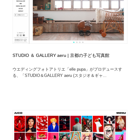
縫製・革製品・靴・鞄
55
縫製・革製品・靴・鞄
時計・腕時計
28
時計・腕時計
カメラ・レンズ
18
カメラ・レンズ
ジュエリー・装飾品
54
STUDIO ＆ GALLERY aeru | 京都の子ども写真館
ジュエリー・装飾品
おもちゃ・ホビー・ゲーム
35
ウエディングフォトアトリエ「elle pupa」がプロデュースす
る、「STUDIO＆GALLERY aeru (スタジオ＆ギャ...
おもちゃ・ホビー・ゲーム
アニメーション・キャラクターデザイン
23
アニメーション・キャラクターデザイン
建築・空間・工務店・内装・店舗・環境デザイン
276
建築・空間・工務店・内装・店舗・環境デザイン
建設・住宅・不動産・倉庫
197
建設・住宅・不動産・倉庫
オフィス・シェアオフィス・コワーキング・シェアス
46
ペース