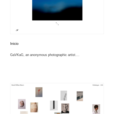
陶芸・窯・ガラス・木工・手工芸
材料：糸・布・紙・プラスチック・石・木材
38
材料：糸・布・紙・プラスチック・石・木材
工業・加工・技術・機械・電気
59
工業・加工・技術・機械・電気
宇宙
9
宇宙
日本の歴史・資料・伝統・将棋・囲碁
4
Inicio
日本の歴史・資料・伝統・将棋・囲碁
動物園・水族館・公園・テーマパーク・アミューズメン
23
GaVKaG, an anonymous photographic artist....
ト
動物園・水族館・公園・テーマパーク・アミューズメン
書籍・本屋・出版・作家・小説家・脚本家
58
ト
書籍・本屋・出版・作家・小説家・脚本家
ヘアサロン・美容院・理髪店・エステ
60
ヘアサロン・美容院・理髪店・エステ
自動車・船・飛行機・交通・自転車
71
自動車・船・飛行機・交通・自転車
ホテル・旅館・温泉・銭湯・サウナ
149