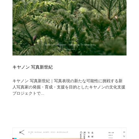
Drawing Software / お絵かきソフト・アプリ・ブラシ
ニュース・マガジン・メディア・SNS・YouTube
346
ニュース・マガジン・メディア・SNS・YouTube
キヤノン 写真新世紀
キヤノン 写真新世紀｜写真表現の新たな可能性に挑戦する新
人写真家の発掘・育成・支援を目的としたキヤノンの文化支援
プロジェクトで...