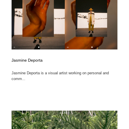
映画・アニメ・DVD・動画配信・放送・TV・ラジオ
音楽・アーティスト・楽器・舞台・演劇・ミュージカ
152
ル・ダンス
音楽・アーティスト・楽器・舞台・演劇・ミュージカ
芸能人・俳優・女優・タレント・モデル・芸能事務所
42
ル・ダンス
芸能人・俳優・女優・タレント・モデル・芸能事務所
キャンペーン・イベント・ワークショップ・コンペティ
77
ション
キャンペーン・イベント・ワークショップ・コンペティ
マッチングサービス
22
ション
Jasmine Deporta
マッチングサービス
アート・芸術・美術館・美術展・博物館・ギャラリー
383
Jasmine Deporta is a visual artist working on personal and
comm...
アート・芸術・美術館・美術展・博物館・ギャラリー
鉛筆画・木炭画・デッサン・クロッキー
15
鉛筆画・木炭画・デッサン・クロッキー
グラフィティ・Graffiti・ストリートアート
4
グラフィティ・Graffiti・ストリートアート
GWD スタッフお気に入り
201
GWD スタッフお気に入り
Drawing Software / お絵かきソフト・アプリ・ブラシ
11