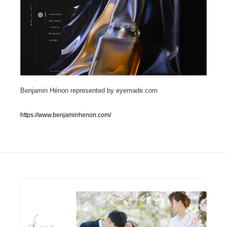
人気ランキング TOP100
業界別 登録Webサイト一覧
Web制作会社・プロダクション・デジタル
579
Benjamin Hénon represented by eyemade.com
Web制作会社・プロダクション・デジタル
フォトグラファー・カメラマン・写真
257
https://www.benjaminhenon.com/
フォトグラファー・カメラマン・写真
広告・マーケティング・PR・企画・プロデュース
182
広告・マーケティング・PR・企画・プロデュース
ブランディング・コンサルティング
151
ブランディング・コンサルティング
グラフィックデザイン・デザイン事務所
485
グラフィックデザイン・デザイン事務所
印刷・製本・包装・グッズ
43
印刷・製本・包装・グッズ
イラストレーター
160