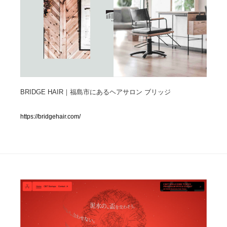
人気ランキング TOP100
業界別 登録Webサイト一覧
Web制作会社・プロダクション・デジタル
579
Web制作会社・プロダクション・デジタル
BRIDGE HAIR｜福島市にあるヘアサロン ブリッジ
フォトグラファー・カメラマン・写真
257
フォトグラファー・カメラマン・写真
https://bridgehair.com/
広告・マーケティング・PR・企画・プロデュース
182
広告・マーケティング・PR・企画・プロデュース
ブランディング・コンサルティング
151
ブランディング・コンサルティング
グラフィックデザイン・デザイン事務所
485
グラフィックデザイン・デザイン事務所
印刷・製本・包装・グッズ
43
印刷・製本・包装・グッズ
イラストレーター
160