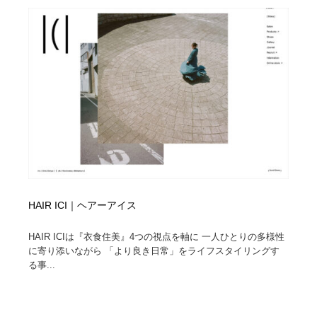
陶芸・窯・ガラス・木工・手工芸
材料：糸・布・紙・プラスチック・石・木材
38
材料：糸・布・紙・プラスチック・石・木材
工業・加工・技術・機械・電気
59
工業・加工・技術・機械・電気
宇宙
9
宇宙
日本の歴史・資料・伝統・将棋・囲碁
4
日本の歴史・資料・伝統・将棋・囲碁
動物園・水族館・公園・テーマパーク・アミューズメン
23
ト
動物園・水族館・公園・テーマパーク・アミューズメン
書籍・本屋・出版・作家・小説家・脚本家
58
ト
HAIR ICI｜ヘアーアイス
書籍・本屋・出版・作家・小説家・脚本家
ヘアサロン・美容院・理髪店・エステ
60
HAIR ICIは『衣食住美』4つの視点を軸に 一人ひとりの多様性
に寄り添いながら 「より良き日常」をライフスタイリングす
ヘアサロン・美容院・理髪店・エステ
自動車・船・飛行機・交通・自転車
71
る事...
自動車・船・飛行機・交通・自転車
ホテル・旅館・温泉・銭湯・サウナ
149