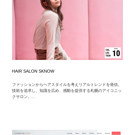
縫製・革製品・靴・鞄
55
縫製・革製品・靴・鞄
時計・腕時計
28
時計・腕時計
カメラ・レンズ
18
カメラ・レンズ
ジュエリー・装飾品
54
ジュエリー・装飾品
おもちゃ・ホビー・ゲーム
35
HAIR SALON SKNOW
おもちゃ・ホビー・ゲーム
アニメーション・キャラクターデザイン
23
ファッションからヘアスタイルを考えリアルトレンドを発信。
アニメーション・キャラクターデザイン
建築・空間・工務店・内装・店舗・環境デザイン
276
技術を追求し、知識を広め、感動を提供する札幌のアイコニッ
クサロン。...
建築・空間・工務店・内装・店舗・環境デザイン
建設・住宅・不動産・倉庫
197
建設・住宅・不動産・倉庫
オフィス・シェアオフィス・コワーキング・シェアス
46
ペース