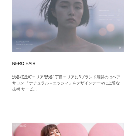
コーダー・エンジニア・デベロッパー
Javascript・WordPress・CSS・SEO・コーディング
97
Javascript・WordPress・CSS・SEO・コーディング
レンタルサーバー・クラウドサービス・ドメイン
10
レンタルサーバー・クラウドサービス・ドメイン
ネット通販・EC・オークション・フリマ
15
ネット通販・EC・オークション・フリマ
フリー素材・写真・モックアップ
41
フリー素材・写真・モックアップ
3D・CG・モーションデザイン
21
NERO HAIR
3D・CG・モーションデザイン
眼鏡・コンタクトレンズ・サングラス
30
渋谷桜丘町エリア/渋谷1丁目エリアに3ブランド展開のはヘア
サロン 「ナチュラル＋エッジィ」をデザインテーマに上質な
技術 サービ...
眼鏡・コンタクトレンズ・サングラス
プロダクト・インテリア
139
プロダクト・インテリア
ライフスタイル・家具・生活雑貨・家電
321
ライフスタイル・家具・生活雑貨・家電
ネオンサイン・ネオン菅・オリジナル
7
ネオンサイン・ネオン菅・オリジナル