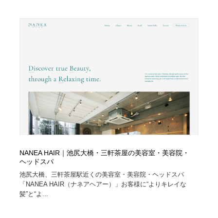
ホテル・旅館・温泉・銭湯・サウナ
旅行・観光・電車・航空会社
55
旅行・観光・電車・航空会社
アウトドア・キャンプ・登山
40
アウトドア・キャンプ・登山
スポーツ・スポーツ用品・トレーニング・ダイエット
71
スポーツ・スポーツ用品・トレーニング・ダイエット
ペット・トリミング
20
ペット・トリミング
ウェディング・結婚
38
ウェディング・結婚
育児・ベイビー・玩具・絵本
27
育児・ベイビー・玩具・絵本
宗教・神社仏閣・禅・寺・神社
33
NANEA HAIR｜池尻大橋・三軒茶屋の美容室・美容院・
ヘッドスパ
宗教・神社仏閣・禅・寺・神社
池尻大橋、三軒茶屋駅近くの美容室・美容院・ヘッドスパ
法律・監査・税理士・弁護士・司法書士・行政
29
「NANEA HAIR（ナネアヘアー）」お客様に“よりキレイな
髪”と“よ...
法律・監査・税理士・弁護士・司法書士・行政
求人・採用・転職・就職・人材紹介
379