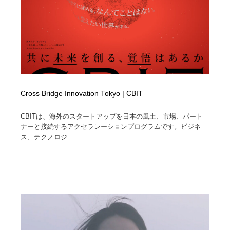
イラストレーター
コンテンツ・メディア制作会社
9
コンテンツ・メディア制作会社
フォント・フリーフォント / 書体
238
フォント・フリーフォント / 書体
レタリング・カリグラフィ・サイン・看板
31
レタリング・カリグラフィ・サイン・看板
編集・ライティング・コピーライター
19
Cross Bridge Innovation Tokyo | CBIT
編集・ライティング・コピーライター
スタイリスト・ヘア＆メークアップ・プロップ・セット
CBITは、海外のスタートアップを日本の風土、市場、パート
18
デザイン
ナーと接続するアクセラレーションプログラムです。ビジネ
ス、テクノロジ...
スタイリスト・ヘア＆メークアップ・プロップ・セット
映像・クリエイター・プロダクション
164
デザイン
映像・クリエイター・プロダクション
撮影スタジオ・撮影用小物・背景ボード・リース・レン
20
タル
撮影スタジオ・撮影用小物・背景ボード・リース・レン
コーダー・エンジニア・デベロッパー
136
タル