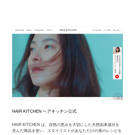
映画・アニメ・DVD・動画配信・放送・TV・ラジオ
音楽・アーティスト・楽器・舞台・演劇・ミュージカ
152
ル・ダンス
音楽・アーティスト・楽器・舞台・演劇・ミュージカ
芸能人・俳優・女優・タレント・モデル・芸能事務所
42
ル・ダンス
芸能人・俳優・女優・タレント・モデル・芸能事務所
キャンペーン・イベント・ワークショップ・コンペティ
77
ション
キャンペーン・イベント・ワークショップ・コンペティ
マッチングサービス
22
ション
マッチングサービス
アート・芸術・美術館・美術展・博物館・ギャラリー
383
アート・芸術・美術館・美術展・博物館・ギャラリー
鉛筆画・木炭画・デッサン・クロッキー
15
鉛筆画・木炭画・デッサン・クロッキー
グラフィティ・Graffiti・ストリートアート
4
HAIR KITCHEN ヘアキッチン公式
グラフィティ・Graffiti・ストリートアート
GWD スタッフお気に入り
201
HAIR KITCHEN は、自然の恵みを大切にした天然由来成分を
含んだ商品を使い、スタイリストがあなただけの美のレシピを
GWD スタッフお気に入り
Drawing Software / お絵かきソフト・アプリ・ブラシ
11