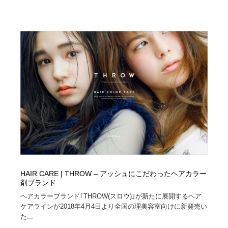
求人・採用・転職・就職・人材紹介
健康・医療・福祉・病院・歯医者・製薬・薬品
200
健康・医療・福祉・病院・歯医者・製薬・薬品
金融・銀行・投資・保険・M&A・商社
78
金融・銀行・投資・保険・M&A・商社
起業・事業支援・ボランティア・NPO
8
起業・事業支援・ボランティア・NPO
教育・スクール・保育・幼稚園・小中高・大学・専門学
173
校
教育・スクール・保育・幼稚園・小中高・大学・専門学
システム開発・IT・決済・アプリ・ソフトウェア
99
校
システム開発・IT・決済・アプリ・ソフトウェア
テクノロジー・AI・人工知能・スマートホーム・オンラ
74
イン
テクノロジー・AI・人工知能・スマートホーム・オンラ
日本伝統：着物・織物・舞踊・歌舞伎・茶道・華道・書
HAIR CARE | THROW – アッシュにこだわったヘアカラー
17
イン
道
剤ブランド
ヘアカラーブランド｢THROW(スロウ)｣が新たに展開するヘア
日本伝統：着物・織物・舞踊・歌舞伎・茶道・華道・書
ケアラインが2018年4月4日より全国の理美容室向けに新発売い
映画・アニメ・DVD・動画配信・放送・TV・ラジオ
65
道
た...