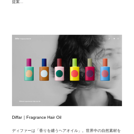
提案...
Drawing Software / お絵かきソフト・アプリ・ブラシ
ニュース・マガジン・メディア・SNS・YouTube
346
ニュース・マガジン・メディア・SNS・YouTube
Diffar｜Fragrance Hair Oil
ディファーは「香りを纏うヘアオイル」。世界中の自然素材を