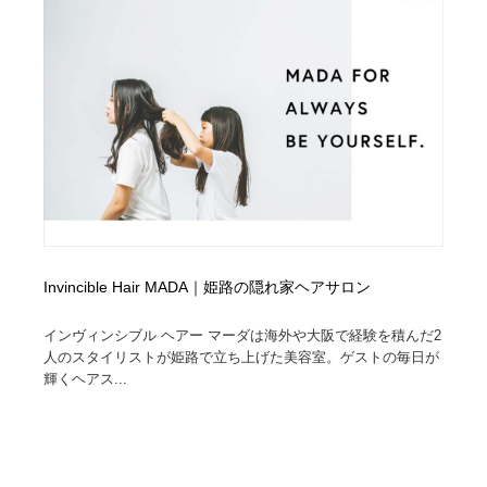
オフィス・シェアオフィス・コワーキング・シェアス
商業施設・商業ビル
33
ペース
商業施設・商業ビル
携帯電話・通信・サービス
15
携帯電話・通信・サービス
ファッション・洋服
511
ファッション・洋服
コスメ・化粧品・石鹸・シャンプー・ヘアケア・香水
220
コスメ・化粧品・石鹸・シャンプー・ヘアケア・香水
農業・林業・漁業・畜産・鉱業・燃料
54
農業・林業・漁業・畜産・鉱業・燃料
食品・飲料・酒・菓子
444
Invincible Hair MADA｜姫路の隠れ家ヘアサロン
食品・飲料・酒・菓子
飲食・レストラン・カフェ
182
インヴィンシブル ヘアー マーダは海外や大阪で経験を積んだ2
人のスタイリストが姫路で立ち上げた美容室。ゲストの毎日が
輝くヘアス...
飲食・レストラン・カフェ
植物・花・ガーデニング・造園
42
植物・花・ガーデニング・造園
陶芸・窯・ガラス・木工・手工芸
34