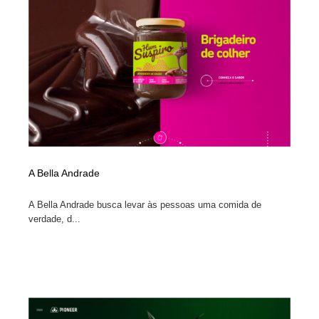
イラストレーター
コンテンツ・メディア制作会社
9
コンテンツ・メディア制作会社
フォント・フリーフォント / 書体
238
フォント・フリーフォント / 書体
レタリング・カリグラフィ・サイン・看板
31
レタリング・カリグラフィ・サイン・看板
編集・ライティング・コピーライター
19
編集・ライティング・コピーライター
スタイリスト・ヘア＆メークアップ・プロップ・セット
18
デザイン
A Bella Andrade
A Bella Andrade busca levar às pessoas uma comida de
スタイリスト・ヘア＆メークアップ・プロップ・セット
映像・クリエイター・プロダクション
164
デザイン
verdade, d...
映像・クリエイター・プロダクション
撮影スタジオ・撮影用小物・背景ボード・リース・レン
20
タル
撮影スタジオ・撮影用小物・背景ボード・リース・レン
コーダー・エンジニア・デベロッパー
136
タル