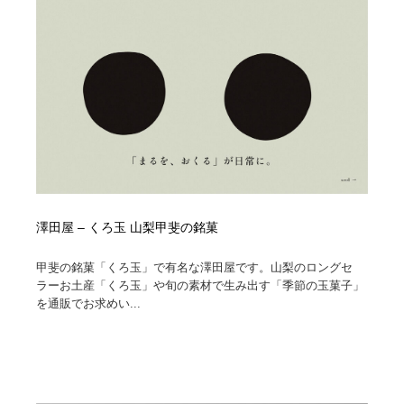
澤田屋 – くろ玉 山梨甲斐の銘菓
甲斐の銘菓「くろ玉」で有名な澤田屋です。山梨のロングセ
ラーお土産「くろ玉」や旬の素材で生み出す「季節の玉菓子」
を通販でお求めい...