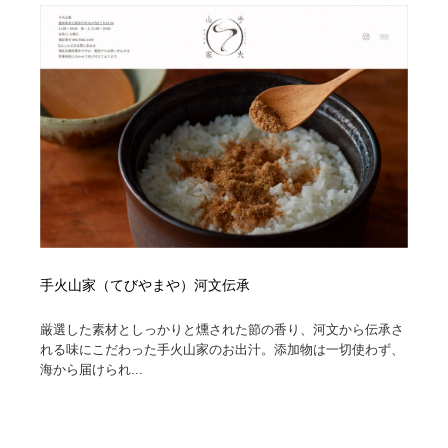
求人・採用・転職・就職・人材紹介
健康・医療・福祉・病院・歯医者・製薬・薬品
200
健康・医療・福祉・病院・歯医者・製薬・薬品
金融・銀行・投資・保険・M&A・商社
78
金融・銀行・投資・保険・M&A・商社
起業・事業支援・ボランティア・NPO
8
起業・事業支援・ボランティア・NPO
教育・スクール・保育・幼稚園・小中高・大学・専門学
173
校
教育・スクール・保育・幼稚園・小中高・大学・専門学
システム開発・IT・決済・アプリ・ソフトウェア
99
校
システム開発・IT・決済・アプリ・ソフトウェア
テクノロジー・AI・人工知能・スマートホーム・オンラ
74
手火山家（てびやまや）河文伝承
イン
厳選した素材としっかりと燻された節の香り、河文から伝承さ
テクノロジー・AI・人工知能・スマートホーム・オンラ
日本伝統：着物・織物・舞踊・歌舞伎・茶道・華道・書
17
れる味にこだわった手火山家のお出汁。添加物は一切使わず、
イン
道
海から届けられ...
日本伝統：着物・織物・舞踊・歌舞伎・茶道・華道・書
映画・アニメ・DVD・動画配信・放送・TV・ラジオ
65
道