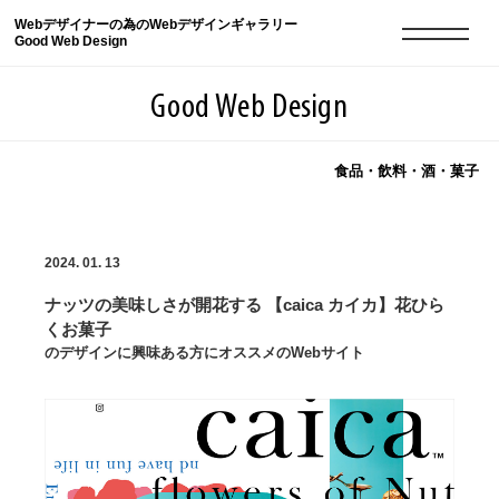
Webデザイナーの為のWebデザインギャラリー
Good Web Design
Good Web Design
食品・飲料・酒・菓子
2026年08月08日の登録サイト数は8550件です
2024. 01. 13
登録Webサイト全一覧
8550
ナッツの美味しさが開花する 【caica カイカ】花ひら
登録Webサイト全一覧!
現役Webデザイナーによるコラム
15
くお菓子
のデザインに興味ある方にオススメのWebサイト
現役Webデザイナーによるコラム
ニュース
12
ニュース
ABOUT
ABOUT
人気ランキング TOP100