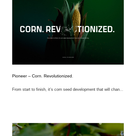
コーダー・エンジニア・デベロッパー
Javascript・WordPress・CSS・SEO・コーディング
97
Javascript・WordPress・CSS・SEO・コーディング
レンタルサーバー・クラウドサービス・ドメイン
10
レンタルサーバー・クラウドサービス・ドメイン
ネット通販・EC・オークション・フリマ
15
ネット通販・EC・オークション・フリマ
フリー素材・写真・モックアップ
41
フリー素材・写真・モックアップ
3D・CG・モーションデザイン
20
Pioneer – Corn. Revolutionized.
3D・CG・モーションデザイン
眼鏡・コンタクトレンズ・サングラス
30
From start to finish, it’s corn seed development that will chan...
眼鏡・コンタクトレンズ・サングラス
プロダクト・インテリア
139
プロダクト・インテリア
ライフスタイル・家具・生活雑貨・家電
320
ライフスタイル・家具・生活雑貨・家電
ネオンサイン・ネオン菅・オリジナル
7
ネオンサイン・ネオン菅・オリジナル