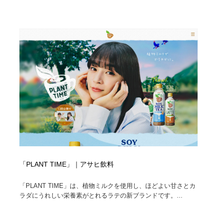
Drawing Software / お絵かきソフト・アプリ・ブラシ
ニュース・マガジン・メディア・SNS・YouTube
346
ニュース・マガジン・メディア・SNS・YouTube
「PLANT TIME」｜アサヒ飲料
「PLANT TIME」は、植物ミルクを使用し、ほどよい甘さとカ
ラダにうれしい栄養素がとれるラテの新ブランドです。...