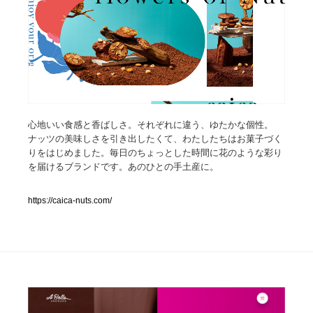
人気ランキング TOP100
業界別 登録Webサイト一覧
Web制作会社・プロダクション・デジタル
579
心地いい食感と香ばしさ。それぞれに違う、ゆたかな個性。
Web制作会社・プロダクション・デジタル
フォトグラファー・カメラマン・写真
257
ナッツの美味しさを引き出したくて、わたしたちはお菓子づく
りをはじめました。毎日のちょっとした時間に花のような彩り
フォトグラファー・カメラマン・写真
広告・マーケティング・PR・企画・プロデュース
182
を届けるブランドです。あのひとの手土産に。
広告・マーケティング・PR・企画・プロデュース
ブランディング・コンサルティング
151
https://caica-nuts.com/
ブランディング・コンサルティング
グラフィックデザイン・デザイン事務所
485
グラフィックデザイン・デザイン事務所
印刷・製本・包装・グッズ
43
印刷・製本・包装・グッズ
イラストレーター
160