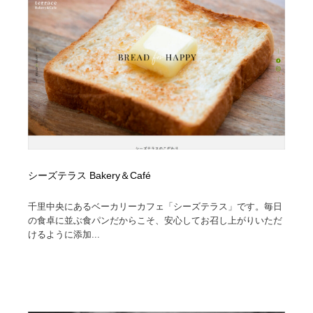
陶芸・窯・ガラス・木工・手工芸
材料：糸・布・紙・プラスチック・石・木材
38
材料：糸・布・紙・プラスチック・石・木材
工業・加工・技術・機械・電気
59
工業・加工・技術・機械・電気
宇宙
9
宇宙
日本の歴史・資料・伝統・将棋・囲碁
4
日本の歴史・資料・伝統・将棋・囲碁
動物園・水族館・公園・テーマパーク・アミューズメン
23
ト
シーズテラス Bakery＆Café
動物園・水族館・公園・テーマパーク・アミューズメン
書籍・本屋・出版・作家・小説家・脚本家
58
ト
千里中央にあるベーカリーカフェ「シーズテラス」です。毎日
の食卓に並ぶ食パンだからこそ、安心してお召し上がりいただ
書籍・本屋・出版・作家・小説家・脚本家
ヘアサロン・美容院・理髪店・エステ
60
けるように添加...
ヘアサロン・美容院・理髪店・エステ
自動車・船・飛行機・交通・自転車
71
自動車・船・飛行機・交通・自転車
ホテル・旅館・温泉・銭湯・サウナ
149