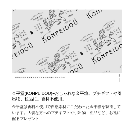
映画・アニメ・DVD・動画配信・放送・TV・ラジオ
音楽・アーティスト・楽器・舞台・演劇・ミュージカ
152
ル・ダンス
音楽・アーティスト・楽器・舞台・演劇・ミュージカ
芸能人・俳優・女優・タレント・モデル・芸能事務所
42
ル・ダンス
芸能人・俳優・女優・タレント・モデル・芸能事務所
キャンペーン・イベント・ワークショップ・コンペティ
77
ション
キャンペーン・イベント・ワークショップ・コンペティ
マッチングサービス
22
ション
マッチングサービス
アート・芸術・美術館・美術展・博物館・ギャラリー
383
アート・芸術・美術館・美術展・博物館・ギャラリー
鉛筆画・木炭画・デッサン・クロッキー
15
金平堂(KONPEIDOU)−おしゃれな金平糖。プチギフトや引
出物、粗品に。香料不使用。
鉛筆画・木炭画・デッサン・クロッキー
グラフィティ・Graffiti・ストリートアート
4
金平堂は香料不使用で自然素材にこだわった金平糖を製造して
います。大切な方へのプチギフトや引出物、粗品など、お礼に
グラフィティ・Graffiti・ストリートアート
GWD スタッフお気に入り
201
配るプレゼント...
GWD スタッフお気に入り
Drawing Software / お絵かきソフト・アプリ・ブラシ
11