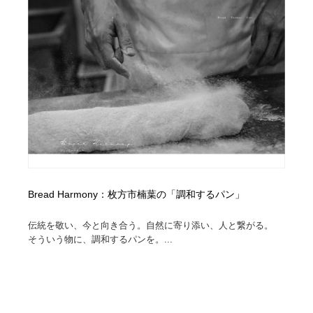
ホテル・旅館・温泉・銭湯・サウナ
旅行・観光・電車・航空会社
55
旅行・観光・電車・航空会社
アウトドア・キャンプ・登山
40
アウトドア・キャンプ・登山
スポーツ・スポーツ用品・トレーニング・ダイエット
71
スポーツ・スポーツ用品・トレーニング・ダイエット
ペット・トリミング
20
ペット・トリミング
ウェディング・結婚
38
ウェディング・結婚
育児・ベイビー・玩具・絵本
27
Bread Harmony：枚方市楠葉の「調和するパン」
育児・ベイビー・玩具・絵本
宗教・神社仏閣・禅・寺・神社
33
伝統を敬い、今と向き合う。自然に寄り添い、人と繋がる。
そういう物に、調和するパンを。...
宗教・神社仏閣・禅・寺・神社
法律・監査・税理士・弁護士・司法書士・行政
29
法律・監査・税理士・弁護士・司法書士・行政
求人・採用・転職・就職・人材紹介
379