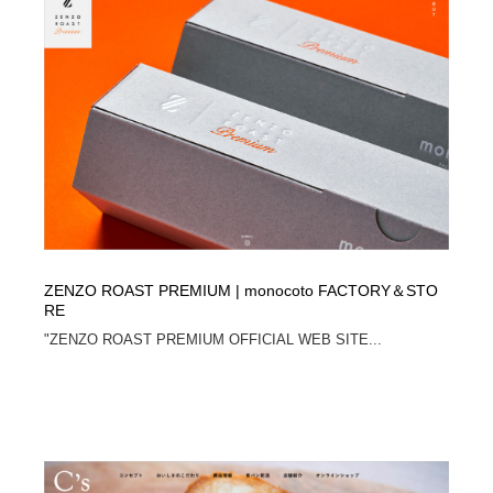
オフィス・シェアオフィス・コワーキング・シェアス
商業施設・商業ビル
33
ペース
商業施設・商業ビル
携帯電話・通信・サービス
15
携帯電話・通信・サービス
ファッション・洋服
511
ファッション・洋服
コスメ・化粧品・石鹸・シャンプー・ヘアケア・香水
220
コスメ・化粧品・石鹸・シャンプー・ヘアケア・香水
農業・林業・漁業・畜産・鉱業・燃料
54
農業・林業・漁業・畜産・鉱業・燃料
食品・飲料・酒・菓子
444
ZENZO ROAST PREMIUM | monocoto FACTORY＆STO
RE
食品・飲料・酒・菓子
飲食・レストラン・カフェ
182
"ZENZO ROAST PREMIUM OFFICIAL WEB SITE...
飲食・レストラン・カフェ
植物・花・ガーデニング・造園
42
植物・花・ガーデニング・造園
陶芸・窯・ガラス・木工・手工芸
34