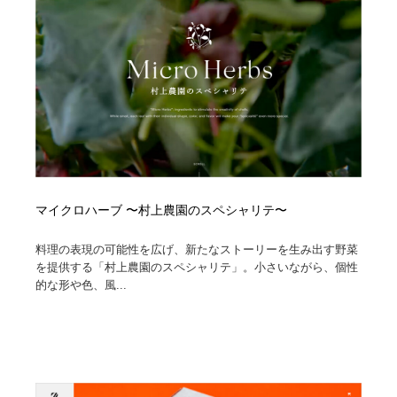
縫製・革製品・靴・鞄
55
縫製・革製品・靴・鞄
時計・腕時計
28
時計・腕時計
カメラ・レンズ
18
カメラ・レンズ
ジュエリー・装飾品
54
ジュエリー・装飾品
おもちゃ・ホビー・ゲーム
35
マイクロハーブ 〜村上農園のスペシャリテ〜
おもちゃ・ホビー・ゲーム
アニメーション・キャラクターデザイン
23
料理の表現の可能性を広げ、新たなストーリーを生み出す野菜
アニメーション・キャラクターデザイン
建築・空間・工務店・内装・店舗・環境デザイン
276
を提供する「村上農園のスペシャリテ」。小さいながら、個性
的な形や色、風...
建築・空間・工務店・内装・店舗・環境デザイン
建設・住宅・不動産・倉庫
197
建設・住宅・不動産・倉庫
オフィス・シェアオフィス・コワーキング・シェアス
46
ペース