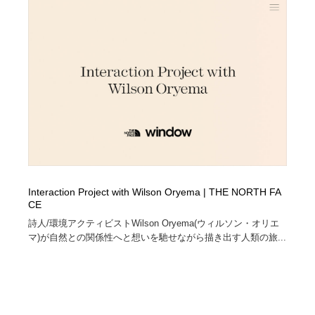
縫製・革製品・靴・鞄
55
縫製・革製品・靴・鞄
時計・腕時計
28
時計・腕時計
カメラ・レンズ
18
カメラ・レンズ
ジュエリー・装飾品
54
ジュエリー・装飾品
おもちゃ・ホビー・ゲーム
35
おもちゃ・ホビー・ゲーム
アニメーション・キャラクターデザイン
23
Interaction Project with Wilson Oryema | THE NORTH FA
CE
アニメーション・キャラクターデザイン
建築・空間・工務店・内装・店舗・環境デザイン
276
詩人/環境アクティビストWilson Oryema(ウィルソン・オリエ
マ)が自然との関係性へと想いを馳せながら描き出す人類の旅...
建築・空間・工務店・内装・店舗・環境デザイン
建設・住宅・不動産・倉庫
197
建設・住宅・不動産・倉庫
オフィス・シェアオフィス・コワーキング・シェアス
46
ペース