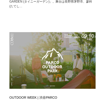
GARDEN (タイニーガーデン)」。舞台は長野県茅野市、蓼科
(たてし...
Drawing Software / お絵かきソフト・アプリ・ブラシ
ニュース・マガジン・メディア・SNS・YouTube
346
ニュース・マガジン・メディア・SNS・YouTube
OUTDOOR WEEK | 渋谷PARCO