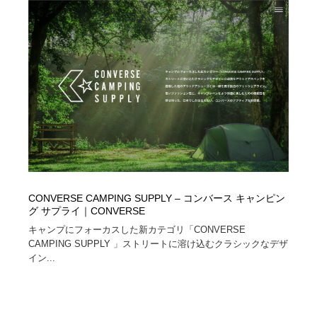
オフィス・シェアオフィス・コワーキング・シェアス
商業施設・商業ビル
33
ペース
商業施設・商業ビル
携帯電話・通信・サービス
15
携帯電話・通信・サービス
ファッション・洋服
511
ファッション・洋服
コスメ・化粧品・石鹸・シャンプー・ヘアケア・香水
220
コスメ・化粧品・石鹸・シャンプー・ヘアケア・香水
農業・林業・漁業・畜産・鉱業・燃料
54
農業・林業・漁業・畜産・鉱業・燃料
食品・飲料・酒・菓子
444
CONVERSE CAMPING SUPPLY – コンバース キャンピン
グ サプライ｜CONVERSE
食品・飲料・酒・菓子
飲食・レストラン・カフェ
182
キャンプにフォーカスした新カテゴリ「CONVERSE
CAMPING SUPPLY 」ストリートに溶け込むクラシックなデザ
飲食・レストラン・カフェ
植物・花・ガーデニング・造園
42
イン...
植物・花・ガーデニング・造園
陶芸・窯・ガラス・木工・手工芸
34