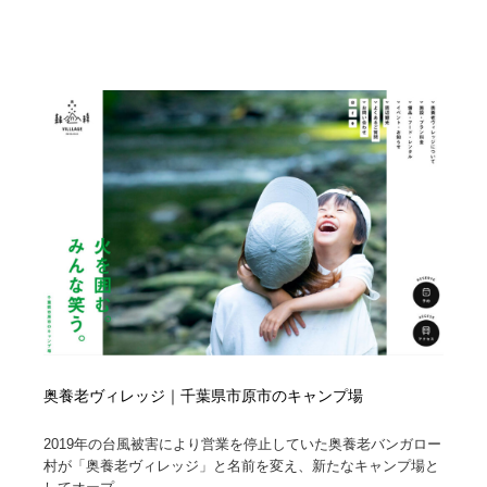
求人・採用・転職・就職・人材紹介
健康・医療・福祉・病院・歯医者・製薬・薬品
200
健康・医療・福祉・病院・歯医者・製薬・薬品
金融・銀行・投資・保険・M&A・商社
78
金融・銀行・投資・保険・M&A・商社
起業・事業支援・ボランティア・NPO
8
起業・事業支援・ボランティア・NPO
教育・スクール・保育・幼稚園・小中高・大学・専門学
173
校
教育・スクール・保育・幼稚園・小中高・大学・専門学
システム開発・IT・決済・アプリ・ソフトウェア
99
校
システム開発・IT・決済・アプリ・ソフトウェア
テクノロジー・AI・人工知能・スマートホーム・オンラ
74
イン
テクノロジー・AI・人工知能・スマートホーム・オンラ
日本伝統：着物・織物・舞踊・歌舞伎・茶道・華道・書
17
イン
道
奥養老ヴィレッジ｜千葉県市原市のキャンプ場
日本伝統：着物・織物・舞踊・歌舞伎・茶道・華道・書
映画・アニメ・DVD・動画配信・放送・TV・ラジオ
65
2019年の台風被害により営業を停止していた奥養老バンガロー
道
村が「奥養老ヴィレッジ」と名前を変え、新たなキャンプ場と