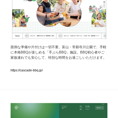
人気ランキング TOP100
業界別 登録Webサイト一覧
Web制作会社・プロダクション・デジタル
579
面倒な準備や片付けは一切不要。富山・常願寺川公園で、手軽
Web制作会社・プロダクション・デジタル
フォトグラファー・カメラマン・写真
257
に本格BBQが楽しめる「手ぶらBBQ」施設。BBQ初心者やご
家族連れでも安心して、特別な時間をお過ごしいただけます。
フォトグラファー・カメラマン・写真
広告・マーケティング・PR・企画・プロデュース
182
https://cascade-bbq.jp/
広告・マーケティング・PR・企画・プロデュース
ブランディング・コンサルティング
151
ブランディング・コンサルティング
グラフィックデザイン・デザイン事務所
485
グラフィックデザイン・デザイン事務所
印刷・製本・包装・グッズ
43
印刷・製本・包装・グッズ
イラストレーター
160