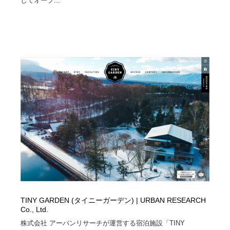
してオープ...
映画・アニメ・DVD・動画配信・放送・TV・ラジオ
音楽・アーティスト・楽器・舞台・演劇・ミュージカ
152
ル・ダンス
音楽・アーティスト・楽器・舞台・演劇・ミュージカ
芸能人・俳優・女優・タレント・モデル・芸能事務所
42
ル・ダンス
芸能人・俳優・女優・タレント・モデル・芸能事務所
キャンペーン・イベント・ワークショップ・コンペティ
77
ション
キャンペーン・イベント・ワークショップ・コンペティ
マッチングサービス
22
ション
マッチングサービス
アート・芸術・美術館・美術展・博物館・ギャラリー
383
アート・芸術・美術館・美術展・博物館・ギャラリー
鉛筆画・木炭画・デッサン・クロッキー
15
鉛筆画・木炭画・デッサン・クロッキー
グラフィティ・Graffiti・ストリートアート
4
グラフィティ・Graffiti・ストリートアート
GWD スタッフお気に入り
201
TINY GARDEN (タイニーガーデン) | URBAN RESEARCH
Co., Ltd.
GWD スタッフお気に入り
Drawing Software / お絵かきソフト・アプリ・ブラシ
11
株式会社 アーバンリサーチが運営する宿泊施設「TINY