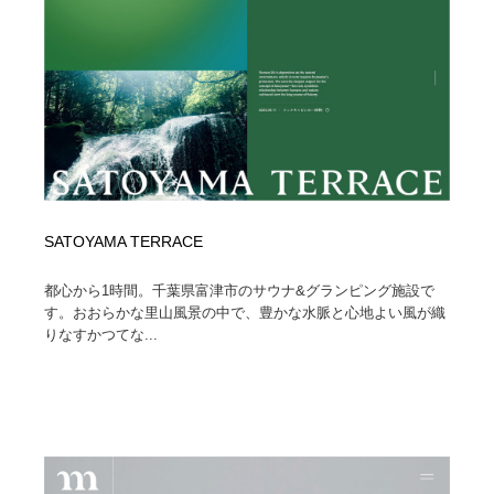
イラストレーター
コンテンツ・メディア制作会社
9
コンテンツ・メディア制作会社
フォント・フリーフォント / 書体
238
フォント・フリーフォント / 書体
レタリング・カリグラフィ・サイン・看板
31
レタリング・カリグラフィ・サイン・看板
編集・ライティング・コピーライター
19
SATOYAMA TERRACE
編集・ライティング・コピーライター
スタイリスト・ヘア＆メークアップ・プロップ・セット
18
デザイン
都心から1時間。千葉県富津市のサウナ&グランピング施設で
す。おおらかな里山風景の中で、豊かな水脈と心地よい風が織
スタイリスト・ヘア＆メークアップ・プロップ・セット
映像・クリエイター・プロダクション
164
りなすかつてな...
デザイン
映像・クリエイター・プロダクション
撮影スタジオ・撮影用小物・背景ボード・リース・レン
20
タル
撮影スタジオ・撮影用小物・背景ボード・リース・レン
コーダー・エンジニア・デベロッパー
136
タル