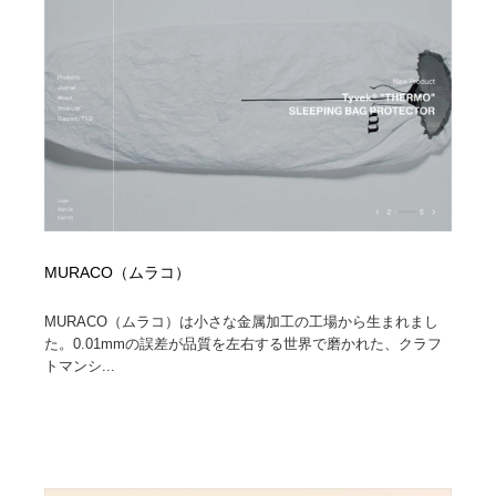
コーダー・エンジニア・デベロッパー
Javascript・WordPress・CSS・SEO・コーディング
97
Javascript・WordPress・CSS・SEO・コーディング
レンタルサーバー・クラウドサービス・ドメイン
10
レンタルサーバー・クラウドサービス・ドメイン
ネット通販・EC・オークション・フリマ
15
ネット通販・EC・オークション・フリマ
フリー素材・写真・モックアップ
41
フリー素材・写真・モックアップ
3D・CG・モーションデザイン
20
MURACO（ムラコ）
3D・CG・モーションデザイン
眼鏡・コンタクトレンズ・サングラス
30
MURACO（ムラコ）は⼩さな⾦属加⼯の⼯場から⽣まれまし
眼鏡・コンタクトレンズ・サングラス
プロダクト・インテリア
139
た。0.01mmの誤差が品質を左右する世界で磨かれた、クラフ
トマンシ...
プロダクト・インテリア
ライフスタイル・家具・生活雑貨・家電
320
ライフスタイル・家具・生活雑貨・家電
ネオンサイン・ネオン菅・オリジナル
7
ネオンサイン・ネオン菅・オリジナル