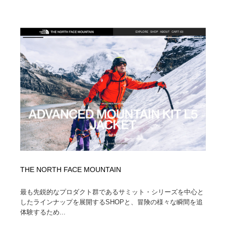
ホテル・旅館・温泉・銭湯・サウナ
旅行・観光・電車・航空会社
55
旅行・観光・電車・航空会社
アウトドア・キャンプ・登山
40
アウトドア・キャンプ・登山
スポーツ・スポーツ用品・トレーニング・ダイエット
71
スポーツ・スポーツ用品・トレーニング・ダイエット
ペット・トリミング
20
ペット・トリミング
ウェディング・結婚
38
ウェディング・結婚
育児・ベイビー・玩具・絵本
27
育児・ベイビー・玩具・絵本
宗教・神社仏閣・禅・寺・神社
33
THE NORTH FACE MOUNTAIN
宗教・神社仏閣・禅・寺・神社
法律・監査・税理士・弁護士・司法書士・行政
29
最も先鋭的なプロダクト群であるサミット・シリーズを中心と
したラインナップを展開するSHOPと、冒険の様々な瞬間を追
法律・監査・税理士・弁護士・司法書士・行政
求人・採用・転職・就職・人材紹介
379
体験するため...