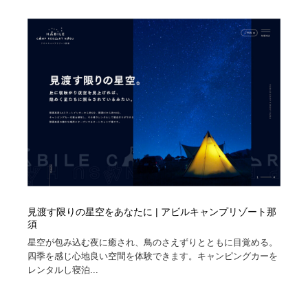
陶芸・窯・ガラス・木工・手工芸
材料：糸・布・紙・プラスチック・石・木材
38
材料：糸・布・紙・プラスチック・石・木材
工業・加工・技術・機械・電気
59
工業・加工・技術・機械・電気
宇宙
9
宇宙
日本の歴史・資料・伝統・将棋・囲碁
4
日本の歴史・資料・伝統・将棋・囲碁
動物園・水族館・公園・テーマパーク・アミューズメン
23
ト
動物園・水族館・公園・テーマパーク・アミューズメン
書籍・本屋・出版・作家・小説家・脚本家
58
ト
見渡す限りの星空をあなたに | アビルキャンプリゾート那
書籍・本屋・出版・作家・小説家・脚本家
ヘアサロン・美容院・理髪店・エステ
60
須
星空が包み込む夜に癒され、鳥のさえずりとともに目覚める。
ヘアサロン・美容院・理髪店・エステ
自動車・船・飛行機・交通・自転車
71
四季を感じ心地良い空間を体験できます。キャンピングカーを
レンタルし寝泊...
自動車・船・飛行機・交通・自転車
ホテル・旅館・温泉・銭湯・サウナ
149