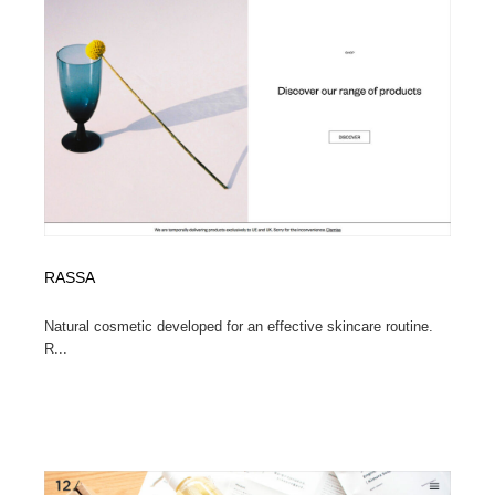
イラストレーター
コンテンツ・メディア制作会社
9
コンテンツ・メディア制作会社
フォント・フリーフォント / 書体
238
フォント・フリーフォント / 書体
レタリング・カリグラフィ・サイン・看板
31
レタリング・カリグラフィ・サイン・看板
編集・ライティング・コピーライター
19
編集・ライティング・コピーライター
スタイリスト・ヘア＆メークアップ・プロップ・セット
18
デザイン
RASSA
スタイリスト・ヘア＆メークアップ・プロップ・セット
映像・クリエイター・プロダクション
164
Natural cosmetic developed for an effective skincare routine.
デザイン
R...
映像・クリエイター・プロダクション
撮影スタジオ・撮影用小物・背景ボード・リース・レン
20
タル
撮影スタジオ・撮影用小物・背景ボード・リース・レン
コーダー・エンジニア・デベロッパー
136
タル