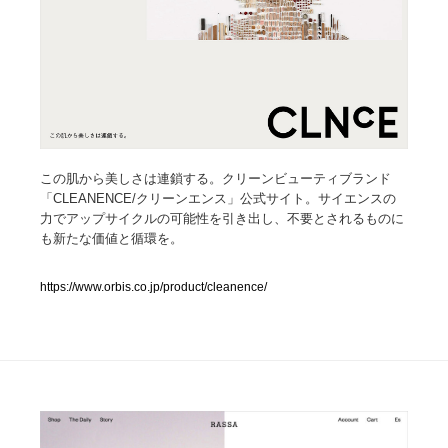
人気ランキング TOP100
業界別 登録Webサイト一覧
Web制作会社・プロダクション・デジタル
579
この肌から美しさは連鎖する。クリーンビューティブランド
Web制作会社・プロダクション・デジタル
フォトグラファー・カメラマン・写真
257
「CLEANENCE/クリーンエンス」公式サイト。サイエンスの
力でアップサイクルの可能性を引き出し、不要とされるものに
フォトグラファー・カメラマン・写真
広告・マーケティング・PR・企画・プロデュース
182
も新たな価値と循環を。
広告・マーケティング・PR・企画・プロデュース
ブランディング・コンサルティング
151
https://www.orbis.co.jp/product/cleanence/
ブランディング・コンサルティング
グラフィックデザイン・デザイン事務所
485
グラフィックデザイン・デザイン事務所
印刷・製本・包装・グッズ
43
印刷・製本・包装・グッズ
イラストレーター
160