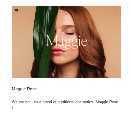
陶芸・窯・ガラス・木工・手工芸
材料：糸・布・紙・プラスチック・石・木材
38
材料：糸・布・紙・プラスチック・石・木材
工業・加工・技術・機械・電気
59
工業・加工・技術・機械・電気
宇宙
9
宇宙
日本の歴史・資料・伝統・将棋・囲碁
4
日本の歴史・資料・伝統・将棋・囲碁
動物園・水族館・公園・テーマパーク・アミューズメン
23
ト
動物園・水族館・公園・テーマパーク・アミューズメン
書籍・本屋・出版・作家・小説家・脚本家
58
ト
Maggie Rose
書籍・本屋・出版・作家・小説家・脚本家
ヘアサロン・美容院・理髪店・エステ
60
We are not just a brand of nutritional cosmetics. Maggie Rose
i...
ヘアサロン・美容院・理髪店・エステ
自動車・船・飛行機・交通・自転車
71
自動車・船・飛行機・交通・自転車
ホテル・旅館・温泉・銭湯・サウナ
149