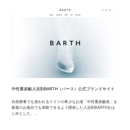
ホテル・旅館・温泉・銭湯・サウナ
旅行・観光・電車・航空会社
55
旅行・観光・電車・航空会社
アウトドア・キャンプ・登山
40
アウトドア・キャンプ・登山
スポーツ・スポーツ用品・トレーニング・ダイエット
71
スポーツ・スポーツ用品・トレーニング・ダイエット
ペット・トリミング
20
ペット・トリミング
ウェディング・結婚
38
ウェディング・結婚
育児・ベイビー・玩具・絵本
27
中性重炭酸入浴剤BARTH（バース）公式ブランドサイト
育児・ベイビー・玩具・絵本
宗教・神社仏閣・禅・寺・神社
33
自然療養でも使われるドイツの希少なお湯「中性重炭酸泉」を
宗教・神社仏閣・禅・寺・神社
法律・監査・税理士・弁護士・司法書士・行政
29
家庭のお風呂でも体験できるよう開発した入浴剤BARTHをは
じめとした、...
法律・監査・税理士・弁護士・司法書士・行政
求人・採用・転職・就職・人材紹介
379