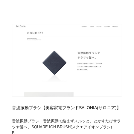
映画・アニメ・DVD・動画配信・放送・TV・ラジオ
音楽・アーティスト・楽器・舞台・演劇・ミュージカ
152
ル・ダンス
音楽・アーティスト・楽器・舞台・演劇・ミュージカ
芸能人・俳優・女優・タレント・モデル・芸能事務所
42
ル・ダンス
芸能人・俳優・女優・タレント・モデル・芸能事務所
キャンペーン・イベント・ワークショップ・コンペティ
77
ション
キャンペーン・イベント・ワークショップ・コンペティ
マッチングサービス
22
ション
マッチングサービス
アート・芸術・美術館・美術展・博物館・ギャラリー
383
アート・芸術・美術館・美術展・博物館・ギャラリー
鉛筆画・木炭画・デッサン・クロッキー
15
鉛筆画・木炭画・デッサン・クロッキー
グラフィティ・Graffiti・ストリートアート
4
音波振動ブラシ【美容家電ブランドSALONIA(サロニア)】
グラフィティ・Graffiti・ストリートアート
GWD スタッフお気に入り
201
音波振動ブラシ｜音波振動で絡まずスルッと、とかすたびサラ
ツヤ髪へ。SQUARE ION BRUSH(スクエアイオンブラシ)｜
GWD スタッフお気に入り
Drawing Software / お絵かきソフト・アプリ・ブラシ
11
B...