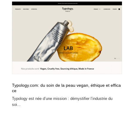
縫製・革製品・靴・鞄
55
縫製・革製品・靴・鞄
時計・腕時計
28
時計・腕時計
カメラ・レンズ
18
カメラ・レンズ
ジュエリー・装飾品
54
ジュエリー・装飾品
おもちゃ・ホビー・ゲーム
35
おもちゃ・ホビー・ゲーム
アニメーション・キャラクターデザイン
23
Typology.com: du soin de la peau vegan, éthique et effica
アニメーション・キャラクターデザイン
建築・空間・工務店・内装・店舗・環境デザイン
276
ce
Typology est née d’une mission : démystifier l’industrie du
建築・空間・工務店・内装・店舗・環境デザイン
建設・住宅・不動産・倉庫
197
soi...
建設・住宅・不動産・倉庫
オフィス・シェアオフィス・コワーキング・シェアス
46
ペース