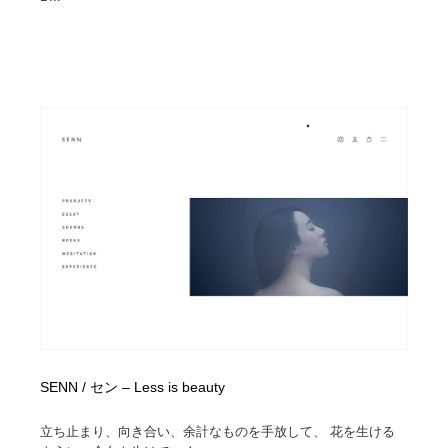
Drawing Software / お絵かきソフト・アプリ・ブラシ
ニュース・マガジン・メディア・SNS・YouTube
346
ニュース・マガジン・メディア・SNS・YouTube
SENN / セン – Less is beauty
立ち止まり、向き合い、余計なものを手放して、 花を生ける