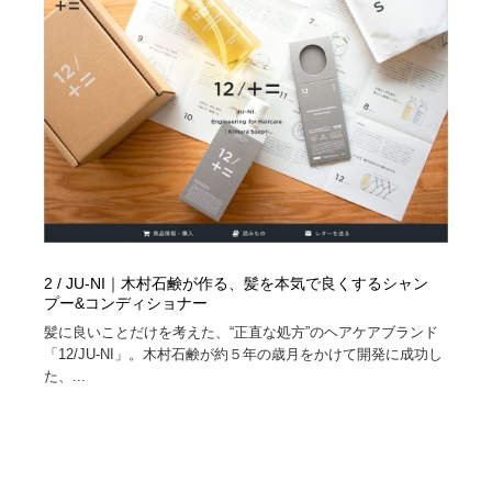
コーダー・エンジニア・デベロッパー
Javascript・WordPress・CSS・SEO・コーディング
97
Javascript・WordPress・CSS・SEO・コーディング
レンタルサーバー・クラウドサービス・ドメイン
10
レンタルサーバー・クラウドサービス・ドメイン
ネット通販・EC・オークション・フリマ
15
ネット通販・EC・オークション・フリマ
フリー素材・写真・モックアップ
41
フリー素材・写真・モックアップ
3D・CG・モーションデザイン
20
3D・CG・モーションデザイン
眼鏡・コンタクトレンズ・サングラス
30
2 / JU-NI｜木村石鹸が作る、髪を本気で良くするシャン
プー&コンディショナー
眼鏡・コンタクトレンズ・サングラス
プロダクト・インテリア
139
髪に良いことだけを考えた、“正直な処方”のヘアケアブランド
「12/JU-NI」。木村石鹸が約５年の歳月をかけて開発に成功し
た、...
プロダクト・インテリア
ライフスタイル・家具・生活雑貨・家電
319
ライフスタイル・家具・生活雑貨・家電
ネオンサイン・ネオン菅・オリジナル
7
ネオンサイン・ネオン菅・オリジナル