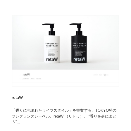
求人・採用・転職・就職・人材紹介
健康・医療・福祉・病院・歯医者・製薬・薬品
200
健康・医療・福祉・病院・歯医者・製薬・薬品
金融・銀行・投資・保険・M&A・商社
78
金融・銀行・投資・保険・M&A・商社
起業・事業支援・ボランティア・NPO
8
起業・事業支援・ボランティア・NPO
教育・スクール・保育・幼稚園・小中高・大学・専門学
173
校
教育・スクール・保育・幼稚園・小中高・大学・専門学
システム開発・IT・決済・アプリ・ソフトウェア
99
校
システム開発・IT・決済・アプリ・ソフトウェア
テクノロジー・AI・人工知能・スマートホーム・オンラ
74
イン
retaW
テクノロジー・AI・人工知能・スマートホーム・オンラ
日本伝統：着物・織物・舞踊・歌舞伎・茶道・華道・書
17
イン
道
「香りに包まれたライフスタイル」を提案する、TOKYO発の
フレグランスレーベル、retaW （リトゥ）。 “香りを身にまと
日本伝統：着物・織物・舞踊・歌舞伎・茶道・華道・書
映画・アニメ・DVD・動画配信・放送・TV・ラジオ
65
う”...
道