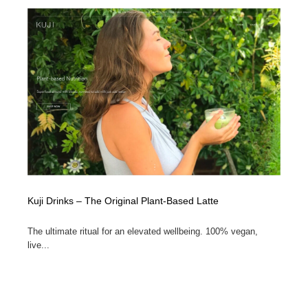
オフィス・シェアオフィス・コワーキング・シェアス
商業施設・商業ビル
33
ペース
商業施設・商業ビル
携帯電話・通信・サービス
15
携帯電話・通信・サービス
ファッション・洋服
511
ファッション・洋服
コスメ・化粧品・石鹸・シャンプー・ヘアケア・香水
220
コスメ・化粧品・石鹸・シャンプー・ヘアケア・香水
農業・林業・漁業・畜産・鉱業・燃料
54
農業・林業・漁業・畜産・鉱業・燃料
食品・飲料・酒・菓子
444
Kuji Drinks – The Original Plant-Based Latte
食品・飲料・酒・菓子
飲食・レストラン・カフェ
181
The ultimate ritual for an elevated wellbeing. 100% vegan,
飲食・レストラン・カフェ
植物・花・ガーデニング・造園
42
live...
植物・花・ガーデニング・造園
陶芸・窯・ガラス・木工・手工芸
34