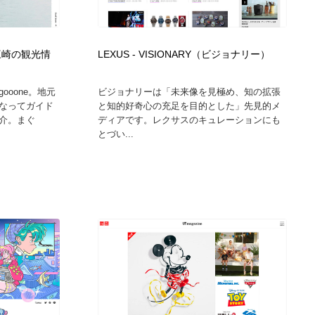
ホテル・旅館・温泉・銭湯・サウナ
スポーツ・スポーツ用品・トレーニング・ダイエット
71
・三崎の観光情
LEXUS ‐ VISIONARY（ビジョナリー）
スポーツ・スポーツ用品・トレーニング・ダイエット
育児・ベイビー・玩具・絵本
27
oone。地元
ビジョナリーは「未来像を見極め、知の拡張
育児・ベイビー・玩具・絵本
求人・採用・転職・就職・人材紹介
379
なってガイド
と知的好奇心の充足を目的とした」先見的メ
介。まぐ
ディアです。レクサスのキュレーションにも
とづい...
求人・採用・転職・就職・人材紹介
起業・事業支援・ボランティア・NPO
8
起業・事業支援・ボランティア・NPO
テクノロジー・AI・人工知能・スマートホーム・オンライン
74
テクノロジー・AI・人工知能・スマートホーム・オンライン
音楽・アーティスト・楽器・舞台・演劇・ミュージカル・ダ
152
ンス
音楽・アーティスト・楽器・舞台・演劇・ミュージカル・ダ
マッチングサービス
22
ンス
マッチングサービス
グラフィティ・Graffiti・ストリートアート
4