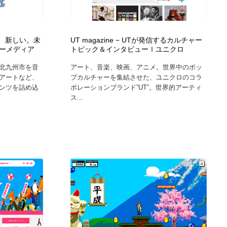
グラフィティ・Graffiti・ストリートアート
ニュース・マガジン・メディア・SNS・YouTube
346
ニュース・マガジン・メディア・SNS・YouTube
て、新しい。未
UT magazine − UTが発信するカルチャー
ーメディア
トピック＆インタビューｌユニクロ
北九州市を音
アート、音楽、映画、アニメ。世界中のポッ
アートなど、
プカルチャーを集結させた、ユニクロのコラ
ンツを詰め込
ボレーションブランド”UT”。世界的アーティ
ス...