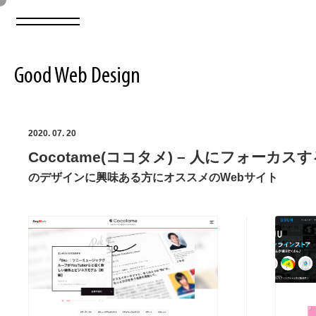
Good Web Design
2026年08月07日の登録サイト数は8549件です
2020. 07. 20
Cocotame(ココタメ) – 人にフォー
登録Webサイト全一覧
8549
のデザインに興味ある方にオススメのWebサイト
登録Webサイト全一覧!
ABOUT
ABOUT
業界別 登録Webサイト一覧
Web制作会社・プロダクション・デジタル
579