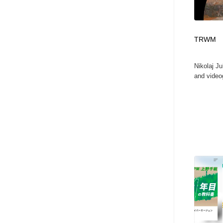
アート・芸術・美術館・美術展・博物館・ギャラリー
GWD スタッフお気に入り
201
GWD スタッフお気に入り
TRWM
Nikolaj J
and videog