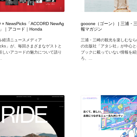
自動車・船・飛行機・交通・自転車
アウトドア・キャンプ・登山
40
 × NewsPicks「ACCORD NewAg
gooone（ゴーン） | 三浦
アウトドア・キャンプ・登山
ウェディング・結婚
38
ing」｜アコード｜Honda
報マガジン
ル経済ニュースメディア
三浦・三崎の観光を楽しむならgo
ウェディング・結婚
法律・監査・税理士・弁護士・司法書士・行政
29
Picks」が、毎回さまざまなゲストと
の出版社「アタシ社」が中心と
新しいアコードの魅力について語り
ブックに載っていない情報を紹
.
ろ、...
法律・監査・税理士・弁護士・司法書士・行政
金融・銀行・投資・保険・M&A・商社
78
金融・銀行・投資・保険・M&A・商社
システム開発・IT・決済・アプリ・ソフトウェア
99
システム開発・IT・決済・アプリ・ソフトウェア
映画・アニメ・DVD・動画配信・放送・TV・ラジオ
65
映画・アニメ・DVD・動画配信・放送・TV・ラジオ
キャンペーン・イベント・ワークショップ・コンペティショ
77
ン
キャンペーン・イベント・ワークショップ・コンペティショ
鉛筆画・木炭画・デッサン・クロッキー
15
ン