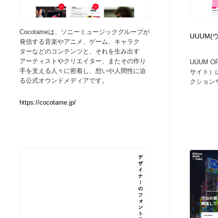
Web制作会社・プロダクション・デジタル
ブランディング・コンサルティング
151
Cocotameは、ソニーミュージックグループが
UUUM(
発信する音楽やアニメ、ゲーム、キャラク
ブランディング・コンサルティング
イラストレーター
160
ターなどのコンテンツと、それを生み出す
アーティストやクリエイター、またその作り
UUUM O
手を支える人々に密着し、想いや人間性に迫
サイト）は
イラストレーター
レタリング・カリグラフィ・サイン・看板
31
る公式オウンドメディアです。
クションサ
レタリング・カリグラフィ・サイン・看板
映像・クリエイター・プロダクション
164
https://cocotame.jp/
映像・クリエイター・プロダクション
Javascript・WordPress・CSS・SEO・コーディング
97
Javascript・WordPress・CSS・SEO・コーディング
フリー素材・写真・モックアップ
41
フリー素材・写真・モックアップ
プロダクト・インテリア
139
プロダクト・インテリア
縫製・革製品・靴・鞄
55