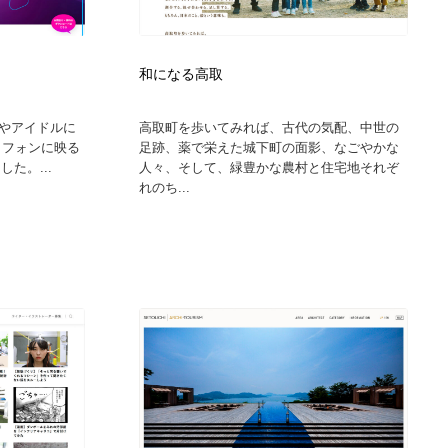
広告・マーケティング・PR・企画・プロデュース
印刷・製本・包装・グッズ
43
和になる高取
印刷・製本・包装・グッズ
フォント・フリーフォント / 書体
238
やアイドルに
高取町を歩いてみれば、古代の気配、中世の
トフォンに映る
足跡、薬で栄えた城下町の面影、なごやかな
フォント・フリーフォント / 書体
スタイリスト・ヘア＆メークアップ・プロップ・セットデザ
18
した。...
人々、そして、緑豊かな農村と住宅地それぞ
イン
れのち...
スタイリスト・ヘア＆メークアップ・プロップ・セットデザ
コーダー・エンジニア・デベロッパー
136
イン
コーダー・エンジニア・デベロッパー
ネット通販・EC・オークション・フリマ
15
ネット通販・EC・オークション・フリマ
眼鏡・コンタクトレンズ・サングラス
30
眼鏡・コンタクトレンズ・サングラス
ネオンサイン・ネオン菅・オリジナル
7
ネオンサイン・ネオン菅・オリジナル
カメラ・レンズ
18