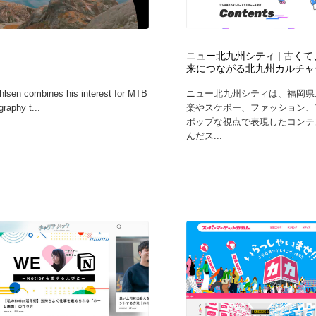
鉛筆画・木炭画・デッサン・クロッキー
Drawing Software / お絵かきソフト・アプリ・ブラシ
11
Drawing Software / お絵かきソフト・アプリ・ブラシ
ニュー北九州シティ | 古く
来につながる北九州カルチャ
uhlsen combines his interest for MTB
ニュー北九州シティは、福岡県
raphy t...
楽やスケボー、ファッション、
ポップな視点で表現したコンテ
んだス...