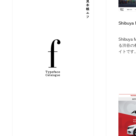
縫製・革製品・靴・鞄
ジュエリー・装飾品
54
Shibuya 
ジュエリー・装飾品
建築・空間・工務店・内装・店舗・環境デザイン
276
Shibuy
建築・空間・工務店・内装・店舗・環境デザイン
商業施設・商業ビル
33
る渋谷の
イトです。.
商業施設・商業ビル
コスメ・化粧品・石鹸・シャンプー・ヘアケア・香水
220
コスメ・化粧品・石鹸・シャンプー・ヘアケア・香水
飲食・レストラン・カフェ
181
飲食・レストラン・カフェ
材料：糸・布・紙・プラスチック・石・木材
38
材料：糸・布・紙・プラスチック・石・木材
日本の歴史・資料・伝統・将棋・囲碁
4
日本の歴史・資料・伝統・将棋・囲碁
ヘアサロン・美容院・理髪店・エステ
60