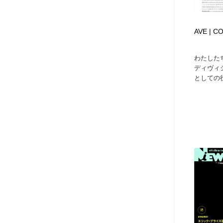
AVE | C
わたしたち「
ディヴィ
としての役