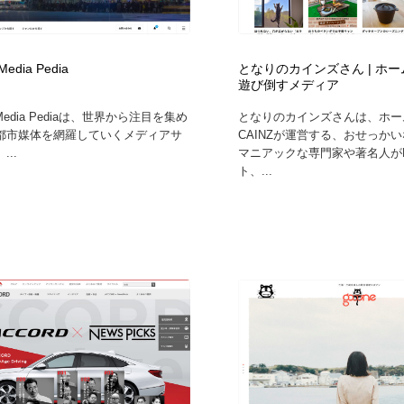
時計・腕時計
おもちゃ・ホビー・ゲーム
35
Media Pedia
となりのカインズさん | ホ
おもちゃ・ホビー・ゲーム
建設・住宅・不動産・倉庫
197
遊び倒すメディア
a Media Pediaは、世界から注目を集め
となりのカインズさんは、ホー
建設・住宅・不動産・倉庫
携帯電話・通信・サービス
15
都市媒体を網羅していくメディアサ
CAINZが運営する、おせっか
..
マニアックな専門家や著名人がD
ト、...
携帯電話・通信・サービス
農業・林業・漁業・畜産・鉱業・燃料
54
農業・林業・漁業・畜産・鉱業・燃料
植物・花・ガーデニング・造園
42
植物・花・ガーデニング・造園
工業・加工・技術・機械・電気
59
工業・加工・技術・機械・電気
動物園・水族館・公園・テーマパーク・アミューズメント
23
動物園・水族館・公園・テーマパーク・アミューズメント
自動車・船・飛行機・交通・自転車
71