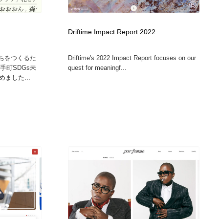
Driftime Impact Report 2022
まちをつくるた
Driftime's 2022 Impact Report focuses on our
手町SDGs未
quest for meaningf...
ました...