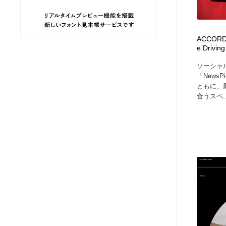
ヘアサロン・美容院・理髪店・エステ
旅行・観光・電車・航空会社
55
ACCORD
旅行・観光・電車・航空会社
ペット・トリミング
20
e Driv
ソーシャ
ペット・トリミング
宗教・神社仏閣・禅・寺・神社
33
「News
ともに、
合うスペ..
宗教・神社仏閣・禅・寺・神社
健康・医療・福祉・病院・歯医者・製薬・薬品
200
健康・医療・福祉・病院・歯医者・製薬・薬品
教育・スクール・保育・幼稚園・小中高・大学・専門学校
173
教育・スクール・保育・幼稚園・小中高・大学・専門学校
日本伝統：着物・織物・舞踊・歌舞伎・茶道・華道・書道
17
日本伝統：着物・織物・舞踊・歌舞伎・茶道・華道・書道
芸能人・俳優・女優・タレント・モデル・芸能事務所
42
芸能人・俳優・女優・タレント・モデル・芸能事務所
アート・芸術・美術館・美術展・博物館・ギャラリー
383