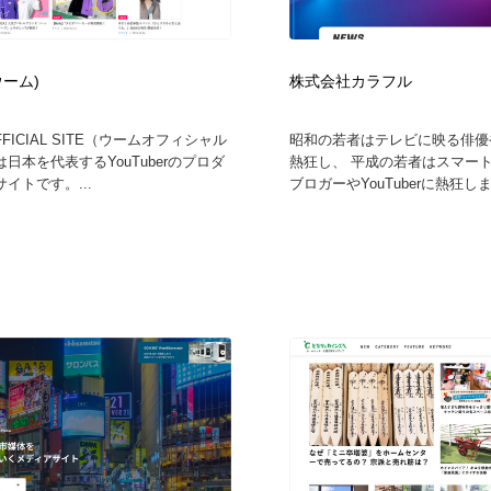
フォトグラファー・カメラマン・写真
グラフィックデザイン・デザイン事務所
485
ウーム)
株式会社カラフル
グラフィックデザイン・デザイン事務所
コンテンツ・メディア制作会社
9
FFICIAL SITE（ウームオフィシャル
昭和の若者はテレビに映る俳優
日本を代表するYouTuberのプロダ
熱狂し、 平成の若者はスマー
コンテンツ・メディア制作会社
編集・ライティング・コピーライター
19
イトです。...
ブロガーやYouTuberに熱狂しま
編集・ライティング・コピーライター
撮影スタジオ・撮影用小物・背景ボード・リース・レンタル
20
撮影スタジオ・撮影用小物・背景ボード・リース・レンタル
レンタルサーバー・クラウドサービス・ドメイン
10
レンタルサーバー・クラウドサービス・ドメイン
3D・CG・モーションデザイン
20
3D・CG・モーションデザイン
ライフスタイル・家具・生活雑貨・家電
320
ライフスタイル・家具・生活雑貨・家電
時計・腕時計
28