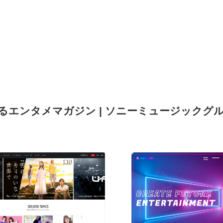
カスするエンタメマガジン | ソニーミュージックグ
現役Webデザイナーによるコラム
15
現役Webデザイナーによるコラム
人気ランキング TOP100
人気ランキング TOP100
フォトグラファー・カメラマン・写真
257