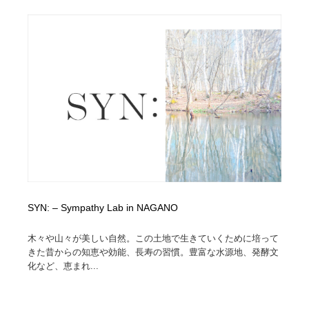
縫製・革製品・靴・鞄
55
縫製・革製品・靴・鞄
時計・腕時計
28
時計・腕時計
カメラ・レンズ
18
カメラ・レンズ
ジュエリー・装飾品
54
ジュエリー・装飾品
おもちゃ・ホビー・ゲーム
35
おもちゃ・ホビー・ゲーム
アニメーション・キャラクターデザイン
23
アニメーション・キャラクターデザイン
建築・空間・工務店・内装・店舗・環境デザイン
276
SYN: – Sympathy Lab in NAGANO
建築・空間・工務店・内装・店舗・環境デザイン
建設・住宅・不動産・倉庫
197
木々や山々が美しい自然。この土地で生きていくために培って
きた昔からの知恵や効能、長寿の習慣。豊富な水源地、発酵文
化など、恵まれ...
建設・住宅・不動産・倉庫
オフィス・シェアオフィス・コワーキング・シェアス
46
ペース