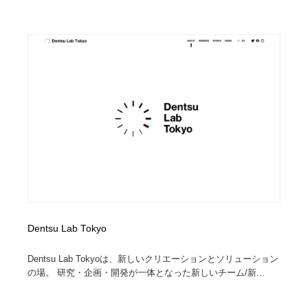
ホテル・旅館・温泉・銭湯・サウナ
旅行・観光・電車・航空会社
55
旅行・観光・電車・航空会社
アウトドア・キャンプ・登山
40
アウトドア・キャンプ・登山
スポーツ・スポーツ用品・トレーニング・ダイエット
71
スポーツ・スポーツ用品・トレーニング・ダイエット
ペット・トリミング
20
ペット・トリミング
ウェディング・結婚
38
ウェディング・結婚
育児・ベイビー・玩具・絵本
27
育児・ベイビー・玩具・絵本
宗教・神社仏閣・禅・寺・神社
33
Dentsu Lab Tokyo
宗教・神社仏閣・禅・寺・神社
法律・監査・税理士・弁護士・司法書士・行政
29
Dentsu Lab Tokyoは、新しいクリエーションとソリューション
の場。 研究・企画・開発が一体となった新しいチーム/新...
法律・監査・税理士・弁護士・司法書士・行政
求人・採用・転職・就職・人材紹介
379