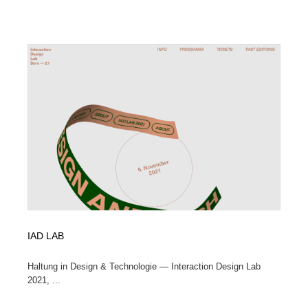
映画・アニメ・DVD・動画配信・放送・TV・ラジオ
音楽・アーティスト・楽器・舞台・演劇・ミュージカ
152
ル・ダンス
音楽・アーティスト・楽器・舞台・演劇・ミュージカ
芸能人・俳優・女優・タレント・モデル・芸能事務所
42
ル・ダンス
芸能人・俳優・女優・タレント・モデル・芸能事務所
キャンペーン・イベント・ワークショップ・コンペティ
77
ション
キャンペーン・イベント・ワークショップ・コンペティ
マッチングサービス
22
ション
マッチングサービス
アート・芸術・美術館・美術展・博物館・ギャラリー
383
アート・芸術・美術館・美術展・博物館・ギャラリー
鉛筆画・木炭画・デッサン・クロッキー
15
鉛筆画・木炭画・デッサン・クロッキー
グラフィティ・Graffiti・ストリートアート
4
IAD LAB
グラフィティ・Graffiti・ストリートアート
GWD スタッフお気に入り
201
Haltung in Design & Technologie — Interaction Design Lab
2021, ...
GWD スタッフお気に入り
Drawing Software / お絵かきソフト・アプリ・ブラシ
11