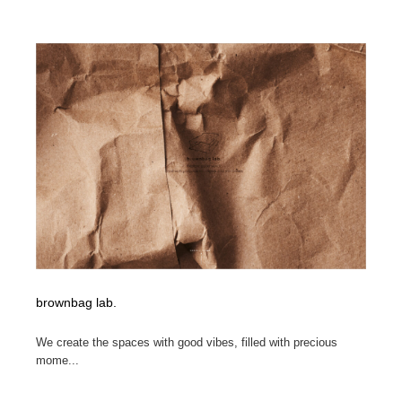
オフィス・シェアオフィス・コワーキング・シェアス
商業施設・商業ビル
33
ペース
商業施設・商業ビル
携帯電話・通信・サービス
15
携帯電話・通信・サービス
ファッション・洋服
511
ファッション・洋服
コスメ・化粧品・石鹸・シャンプー・ヘアケア・香水
220
コスメ・化粧品・石鹸・シャンプー・ヘアケア・香水
農業・林業・漁業・畜産・鉱業・燃料
54
農業・林業・漁業・畜産・鉱業・燃料
食品・飲料・酒・菓子
444
食品・飲料・酒・菓子
飲食・レストラン・カフェ
182
brownbag lab.
飲食・レストラン・カフェ
植物・花・ガーデニング・造園
42
We create the spaces with good vibes, filled with precious
mome...
植物・花・ガーデニング・造園
陶芸・窯・ガラス・木工・手工芸
34