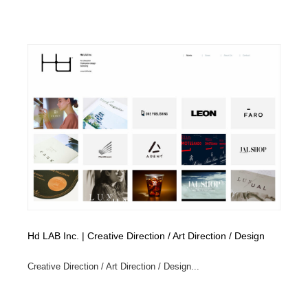
陶芸・窯・ガラス・木工・手工芸
材料：糸・布・紙・プラスチック・石・木材
38
材料：糸・布・紙・プラスチック・石・木材
工業・加工・技術・機械・電気
59
工業・加工・技術・機械・電気
宇宙
9
宇宙
日本の歴史・資料・伝統・将棋・囲碁
4
日本の歴史・資料・伝統・将棋・囲碁
動物園・水族館・公園・テーマパーク・アミューズメン
23
ト
動物園・水族館・公園・テーマパーク・アミューズメン
書籍・本屋・出版・作家・小説家・脚本家
58
ト
書籍・本屋・出版・作家・小説家・脚本家
ヘアサロン・美容院・理髪店・エステ
60
Hd LAB Inc. | Creative Direction / Art Direction / Design
ヘアサロン・美容院・理髪店・エステ
自動車・船・飛行機・交通・自転車
71
Creative Direction / Art Direction / Design...
自動車・船・飛行機・交通・自転車
ホテル・旅館・温泉・銭湯・サウナ
149