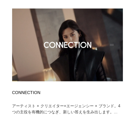
イラストレーター
コンテンツ・メディア制作会社
9
コンテンツ・メディア制作会社
フォント・フリーフォント / 書体
238
フォント・フリーフォント / 書体
レタリング・カリグラフィ・サイン・看板
31
レタリング・カリグラフィ・サイン・看板
編集・ライティング・コピーライター
19
編集・ライティング・コピーライター
スタイリスト・ヘア＆メークアップ・プロップ・セット
18
デザイン
スタイリスト・ヘア＆メークアップ・プロップ・セット
映像・クリエイター・プロダクション
164
デザイン
CONNECTION
映像・クリエイター・プロダクション
撮影スタジオ・撮影用小物・背景ボード・リース・レン
20
アーティスト × クリエイター×エージェンシー × ブランド。4
タル
つの主役を有機的につなぎ、新しい答えを生み出します。...
撮影スタジオ・撮影用小物・背景ボード・リース・レン
コーダー・エンジニア・デベロッパー
136
タル