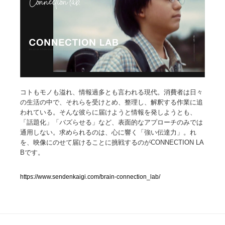
人気ランキング TOP100
業界別 登録Webサイト一覧
Web制作会社・プロダクション・デジタル
579
Web制作会社・プロダクション・デジタル
フォトグラファー・カメラマン・写真
257
コトもモノも溢れ、情報過多とも言われる現代。消費者は日々
の生活の中で、それらを受けとめ、整理し、解釈する作業に追
われている。そんな彼らに届けようと情報を発しようとも、
フォトグラファー・カメラマン・写真
広告・マーケティング・PR・企画・プロデュース
182
「話題化」「バズらせる」など、表面的なアプローチのみでは
通用しない。求められるのは、心に響く「強い伝達力」。れ
広告・マーケティング・PR・企画・プロデュース
ブランディング・コンサルティング
151
を、映像にのせて届けることに挑戦するのがCONNECTION LA
Bです。
ブランディング・コンサルティング
グラフィックデザイン・デザイン事務所
485
https://www.sendenkaigi.com/brain-connection_lab/
グラフィックデザイン・デザイン事務所
印刷・製本・包装・グッズ
43
印刷・製本・包装・グッズ
イラストレーター
160