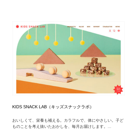
Drawing Software / お絵かきソフト・アプリ・ブラシ
ニュース・マガジン・メディア・SNS・YouTube
346
ニュース・マガジン・メディア・SNS・YouTube
KIDS SNACK LAB（キッズスナックラボ）
おいしくて、栄養も補える。カラフルで、体にやさしい。子ど
ものことを考え抜いたおかしを、毎月お届けします。...