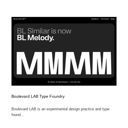
求人・採用・転職・就職・人材紹介
健康・医療・福祉・病院・歯医者・製薬・薬品
200
健康・医療・福祉・病院・歯医者・製薬・薬品
金融・銀行・投資・保険・M&A・商社
78
金融・銀行・投資・保険・M&A・商社
起業・事業支援・ボランティア・NPO
8
起業・事業支援・ボランティア・NPO
教育・スクール・保育・幼稚園・小中高・大学・専門学
173
校
教育・スクール・保育・幼稚園・小中高・大学・専門学
システム開発・IT・決済・アプリ・ソフトウェア
99
校
システム開発・IT・決済・アプリ・ソフトウェア
テクノロジー・AI・人工知能・スマートホーム・オンラ
74
イン
テクノロジー・AI・人工知能・スマートホーム・オンラ
Boulevard LAB Type Foundry
日本伝統：着物・織物・舞踊・歌舞伎・茶道・華道・書
17
イン
道
Boulevard LAB is an experimental design practice and type
found...
日本伝統：着物・織物・舞踊・歌舞伎・茶道・華道・書
映画・アニメ・DVD・動画配信・放送・TV・ラジオ
65
道