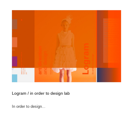
コーダー・エンジニア・デベロッパー
Javascript・WordPress・CSS・SEO・コーディング
97
Javascript・WordPress・CSS・SEO・コーディング
レンタルサーバー・クラウドサービス・ドメイン
10
レンタルサーバー・クラウドサービス・ドメイン
ネット通販・EC・オークション・フリマ
15
ネット通販・EC・オークション・フリマ
フリー素材・写真・モックアップ
41
フリー素材・写真・モックアップ
3D・CG・モーションデザイン
21
3D・CG・モーションデザイン
眼鏡・コンタクトレンズ・サングラス
30
眼鏡・コンタクトレンズ・サングラス
プロダクト・インテリア
139
Logram / in order to design lab
プロダクト・インテリア
ライフスタイル・家具・生活雑貨・家電
321
In order to design...
ライフスタイル・家具・生活雑貨・家電
ネオンサイン・ネオン菅・オリジナル
7
ネオンサイン・ネオン菅・オリジナル