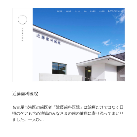
ホテル・旅館・温泉・銭湯・サウナ
旅行・観光・電車・航空会社
55
旅行・観光・電車・航空会社
アウトドア・キャンプ・登山
40
アウトドア・キャンプ・登山
スポーツ・スポーツ用品・トレーニング・ダイエット
71
スポーツ・スポーツ用品・トレーニング・ダイエット
ペット・トリミング
20
ペット・トリミング
ウェディング・結婚
38
ウェディング・結婚
育児・ベイビー・玩具・絵本
27
近藤歯科医院
育児・ベイビー・玩具・絵本
宗教・神社仏閣・禅・寺・神社
33
名古屋市港区の歯医者「近藤歯科医院」は治療だけではなく日
宗教・神社仏閣・禅・寺・神社
法律・監査・税理士・弁護士・司法書士・行政
29
頃のケアも含め地域のみなさまの歯の健康に寄り添ってまいり
ました。一人ひ...
法律・監査・税理士・弁護士・司法書士・行政
求人・採用・転職・就職・人材紹介
379