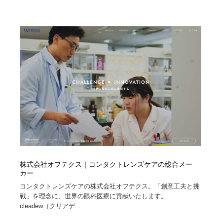
求人・採用・転職・就職・人材紹介
健康・医療・福祉・病院・歯医者・製薬・薬品
200
健康・医療・福祉・病院・歯医者・製薬・薬品
金融・銀行・投資・保険・M&A・商社
78
金融・銀行・投資・保険・M&A・商社
起業・事業支援・ボランティア・NPO
8
起業・事業支援・ボランティア・NPO
教育・スクール・保育・幼稚園・小中高・大学・専門学
173
校
教育・スクール・保育・幼稚園・小中高・大学・専門学
システム開発・IT・決済・アプリ・ソフトウェア
99
校
システム開発・IT・決済・アプリ・ソフトウェア
テクノロジー・AI・人工知能・スマートホーム・オンラ
74
イン
株式会社オフテクス｜コンタクトレンズケアの総合メー
テクノロジー・AI・人工知能・スマートホーム・オンラ
日本伝統：着物・織物・舞踊・歌舞伎・茶道・華道・書
17
カー
イン
道
コンタクトレンズケアの株式会社オフテクス。「創意工夫と挑
戦」を理念に、世界の眼科医療に貢献いたします。
日本伝統：着物・織物・舞踊・歌舞伎・茶道・華道・書
映画・アニメ・DVD・動画配信・放送・TV・ラジオ
65
cleadew（クリアデ...
道