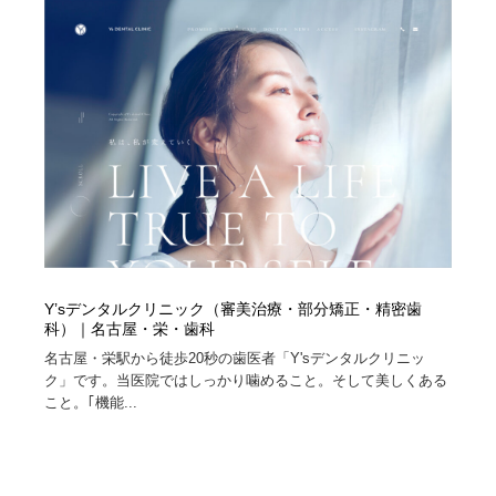
陶芸・窯・ガラス・木工・手工芸
材料：糸・布・紙・プラスチック・石・木材
38
材料：糸・布・紙・プラスチック・石・木材
工業・加工・技術・機械・電気
59
工業・加工・技術・機械・電気
宇宙
9
宇宙
日本の歴史・資料・伝統・将棋・囲碁
4
日本の歴史・資料・伝統・将棋・囲碁
動物園・水族館・公園・テーマパーク・アミューズメン
23
ト
動物園・水族館・公園・テーマパーク・アミューズメン
書籍・本屋・出版・作家・小説家・脚本家
58
Y’sデンタルクリニック（審美治療・部分矯正・精密歯
ト
科）｜名古屋・栄・歯科
書籍・本屋・出版・作家・小説家・脚本家
ヘアサロン・美容院・理髪店・エステ
60
名古屋・栄駅から徒歩20秒の歯医者「Y'sデンタルクリニッ
ク」です。当医院ではしっかり噛めること。そして美しくある
こと。｢機能...
ヘアサロン・美容院・理髪店・エステ
自動車・船・飛行機・交通・自転車
71
自動車・船・飛行機・交通・自転車
ホテル・旅館・温泉・銭湯・サウナ
149