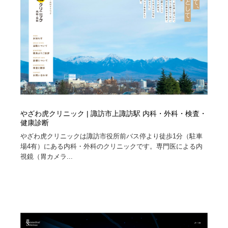
イラストレーター
コンテンツ・メディア制作会社
9
コンテンツ・メディア制作会社
フォント・フリーフォント / 書体
238
フォント・フリーフォント / 書体
レタリング・カリグラフィ・サイン・看板
31
レタリング・カリグラフィ・サイン・看板
編集・ライティング・コピーライター
19
編集・ライティング・コピーライター
スタイリスト・ヘア＆メークアップ・プロップ・セット
やざわ虎クリニック | 諏訪市上諏訪駅 内科・外科・検査・
18
デザイン
健康診断
やざわ虎クリニックは諏訪市役所前バス停より徒歩1分（駐車
場4有）にある内科・外科のクリニックです。専門医による内
スタイリスト・ヘア＆メークアップ・プロップ・セット
映像・クリエイター・プロダクション
164
デザイン
視鏡（胃カメラ...
映像・クリエイター・プロダクション
撮影スタジオ・撮影用小物・背景ボード・リース・レン
20
タル
撮影スタジオ・撮影用小物・背景ボード・リース・レン
コーダー・エンジニア・デベロッパー
136
タル