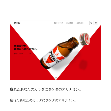
映画・アニメ・DVD・動画配信・放送・TV・ラジオ
音楽・アーティスト・楽器・舞台・演劇・ミュージカ
152
ル・ダンス
音楽・アーティスト・楽器・舞台・演劇・ミュージカ
芸能人・俳優・女優・タレント・モデル・芸能事務所
42
ル・ダンス
芸能人・俳優・女優・タレント・モデル・芸能事務所
キャンペーン・イベント・ワークショップ・コンペティ
77
ション
キャンペーン・イベント・ワークショップ・コンペティ
マッチングサービス
22
ション
マッチングサービス
アート・芸術・美術館・美術展・博物館・ギャラリー
383
アート・芸術・美術館・美術展・博物館・ギャラリー
鉛筆画・木炭画・デッサン・クロッキー
15
鉛筆画・木炭画・デッサン・クロッキー
グラフィティ・Graffiti・ストリートアート
4
疲れたあなたのカラダにタケダのアリナミン。
グラフィティ・Graffiti・ストリートアート
GWD スタッフお気に入り
201
疲れたあなたのカラダにタケダのアリナミン。...
GWD スタッフお気に入り
Drawing Software / お絵かきソフト・アプリ・ブラシ
11