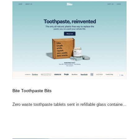
オフィス・シェアオフィス・コワーキング・シェアス
商業施設・商業ビル
33
ペース
商業施設・商業ビル
携帯電話・通信・サービス
15
携帯電話・通信・サービス
ファッション・洋服
511
ファッション・洋服
コスメ・化粧品・石鹸・シャンプー・ヘアケア・香水
220
コスメ・化粧品・石鹸・シャンプー・ヘアケア・香水
農業・林業・漁業・畜産・鉱業・燃料
54
農業・林業・漁業・畜産・鉱業・燃料
食品・飲料・酒・菓子
444
Bite Toothpaste Bits
食品・飲料・酒・菓子
飲食・レストラン・カフェ
181
Zero waste toothpaste tablets sent in refillable glass containe...
飲食・レストラン・カフェ
植物・花・ガーデニング・造園
42
植物・花・ガーデニング・造園
陶芸・窯・ガラス・木工・手工芸
34