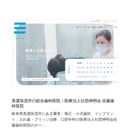
Drawing Software / お絵かきソフト・アプリ・ブラシ
ニュース・マガジン・メディア・SNS・YouTube
346
ニュース・マガジン・メディア・SNS・YouTube
美濃加茂市の総合歯科医院｜医療法人社団神明会 佐藤歯
科医院
岐阜県美濃加茂市にある審美・矯正・小児歯科、インプラン
ト、入れ歯・ブリッジ治療、口腔外科の医療法人社団神明会佐
藤歯科医院のホー...