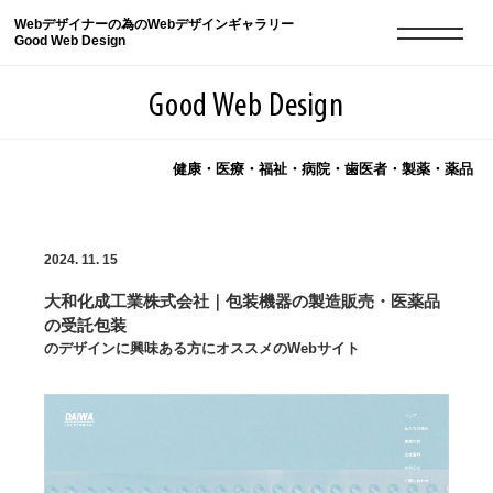
Webデザイナーの為のWebデザインギャラリー
Good Web Design
Good Web Design
健康・医療・福祉・病院・歯医者・製薬・薬品
2026年08月06日の登録サイト数は8548件です
2024. 11. 15
登録Webサイト全一覧
8548
大和化成工業株式会社｜包装機器の製造販売・医薬品
登録Webサイト全一覧!
現役Webデザイナーによるコラム
15
の受託包装
のデザインに興味ある方にオススメのWebサイト
現役Webデザイナーによるコラム
ニュース
12
ニュース
ABOUT
ABOUT
人気ランキング TOP100