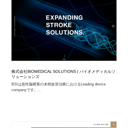
コーダー・エンジニア・デベロッパー
Javascript・WordPress・CSS・SEO・コーディング
97
Javascript・WordPress・CSS・SEO・コーディング
レンタルサーバー・クラウドサービス・ドメイン
10
レンタルサーバー・クラウドサービス・ドメイン
ネット通販・EC・オークション・フリマ
15
ネット通販・EC・オークション・フリマ
フリー素材・写真・モックアップ
41
フリー素材・写真・モックアップ
3D・CG・モーションデザイン
20
株式会社BIOMEDICAL SOLUTIONS | バイオメディカルソ
3D・CG・モーションデザイン
眼鏡・コンタクトレンズ・サングラス
30
リューションズ
BSIは急性脳梗塞の末梢血管治療におけるLeading device
眼鏡・コンタクトレンズ・サングラス
プロダクト・インテリア
139
companyです。...
プロダクト・インテリア
ライフスタイル・家具・生活雑貨・家電
319
ライフスタイル・家具・生活雑貨・家電
ネオンサイン・ネオン菅・オリジナル
7
ネオンサイン・ネオン菅・オリジナル