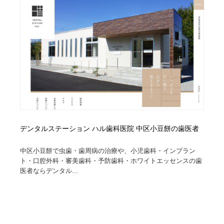
縫製・革製品・靴・鞄
55
縫製・革製品・靴・鞄
時計・腕時計
28
時計・腕時計
カメラ・レンズ
18
カメラ・レンズ
ジュエリー・装飾品
54
ジュエリー・装飾品
おもちゃ・ホビー・ゲーム
35
おもちゃ・ホビー・ゲーム
アニメーション・キャラクターデザイン
23
デンタルステーション ハル歯科医院 中区小豆餅の歯医者
アニメーション・キャラクターデザイン
建築・空間・工務店・内装・店舗・環境デザイン
276
中区小豆餅で虫歯・歯周病の治療や、小児歯科・インプラン
ト・口腔外科・審美歯科・予防歯科・ホワイトエッセンスの歯
医者ならデンタル...
建築・空間・工務店・内装・店舗・環境デザイン
建設・住宅・不動産・倉庫
197
建設・住宅・不動産・倉庫
オフィス・シェアオフィス・コワーキング・シェアス
46
ペース