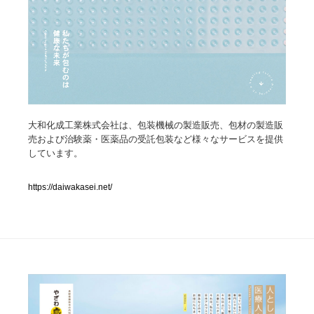
人気ランキング TOP100
業界別 登録Webサイト一覧
Web制作会社・プロダクション・デジタル
579
大和化成工業株式会社は、包装機械の製造販売、包材の製造販
Web制作会社・プロダクション・デジタル
フォトグラファー・カメラマン・写真
257
売および治験薬・医薬品の受託包装など様々なサービスを提供
しています。
フォトグラファー・カメラマン・写真
広告・マーケティング・PR・企画・プロデュース
182
https://daiwakasei.net/
広告・マーケティング・PR・企画・プロデュース
ブランディング・コンサルティング
151
ブランディング・コンサルティング
グラフィックデザイン・デザイン事務所
485
グラフィックデザイン・デザイン事務所
印刷・製本・包装・グッズ
43
印刷・製本・包装・グッズ
イラストレーター
160