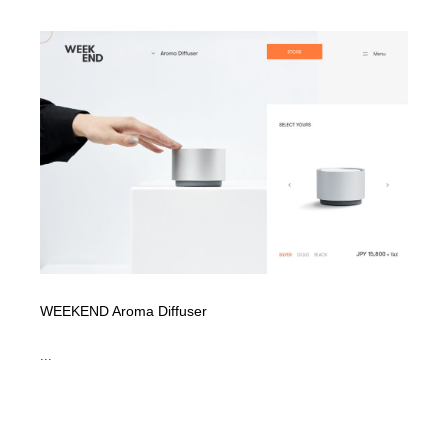
コーダー・エンジニア・デベロッパー
Javascript・WordPress・CSS・SEO・コーディング
97
Javascript・WordPress・CSS・SEO・コーディング
レンタルサーバー・クラウドサービス・ドメイン
10
レンタルサーバー・クラウドサービス・ドメイン
ネット通販・EC・オークション・フリマ
15
ネット通販・EC・オークション・フリマ
フリー素材・写真・モックアップ
41
フリー素材・写真・モックアップ
3D・CG・モーションデザイン
20
3D・CG・モーションデザイン
眼鏡・コンタクトレンズ・サングラス
30
眼鏡・コンタクトレンズ・サングラス
プロダクト・インテリア
139
WEEKEND Aroma Diffuser
プロダクト・インテリア
ライフスタイル・家具・生活雑貨・家電
320
...
ライフスタイル・家具・生活雑貨・家電
ネオンサイン・ネオン菅・オリジナル
7
ネオンサイン・ネオン菅・オリジナル