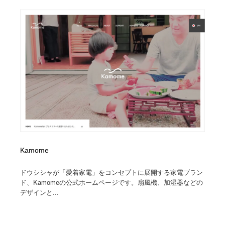
ホテル・旅館・温泉・銭湯・サウナ
旅行・観光・電車・航空会社
55
旅行・観光・電車・航空会社
アウトドア・キャンプ・登山
40
アウトドア・キャンプ・登山
スポーツ・スポーツ用品・トレーニング・ダイエット
71
スポーツ・スポーツ用品・トレーニング・ダイエット
ペット・トリミング
20
ペット・トリミング
ウェディング・結婚
38
ウェディング・結婚
育児・ベイビー・玩具・絵本
27
Kamome
育児・ベイビー・玩具・絵本
宗教・神社仏閣・禅・寺・神社
33
ドウシシャが「愛着家電」をコンセプトに展開する家電ブラン
宗教・神社仏閣・禅・寺・神社
法律・監査・税理士・弁護士・司法書士・行政
29
ド、Kamomeの公式ホームページです。扇風機、加湿器などの
デザインと...
法律・監査・税理士・弁護士・司法書士・行政
求人・採用・転職・就職・人材紹介
379