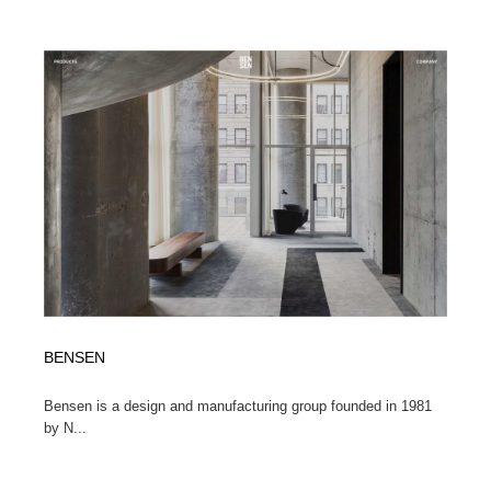
求人・採用・転職・就職・人材紹介
健康・医療・福祉・病院・歯医者・製薬・薬品
200
健康・医療・福祉・病院・歯医者・製薬・薬品
金融・銀行・投資・保険・M&A・商社
78
金融・銀行・投資・保険・M&A・商社
起業・事業支援・ボランティア・NPO
8
起業・事業支援・ボランティア・NPO
教育・スクール・保育・幼稚園・小中高・大学・専門学
173
校
教育・スクール・保育・幼稚園・小中高・大学・専門学
システム開発・IT・決済・アプリ・ソフトウェア
99
校
システム開発・IT・決済・アプリ・ソフトウェア
テクノロジー・AI・人工知能・スマートホーム・オンラ
74
イン
BENSEN
テクノロジー・AI・人工知能・スマートホーム・オンラ
日本伝統：着物・織物・舞踊・歌舞伎・茶道・華道・書
17
イン
道
Bensen is a design and manufacturing group founded in 1981
by N...
日本伝統：着物・織物・舞踊・歌舞伎・茶道・華道・書
映画・アニメ・DVD・動画配信・放送・TV・ラジオ
65
道