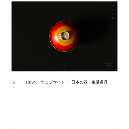
オフィス・シェアオフィス・コワーキング・シェアス
商業施設・商業ビル
33
ペース
商業施設・商業ビル
携帯電話・通信・サービス
15
携帯電話・通信・サービス
ファッション・洋服
511
ファッション・洋服
コスメ・化粧品・石鹸・シャンプー・ヘアケア・香水
220
コスメ・化粧品・石鹸・シャンプー・ヘアケア・香水
農業・林業・漁業・畜産・鉱業・燃料
54
農業・林業・漁業・畜産・鉱業・燃料
食品・飲料・酒・菓子
444
Ｓゝゝ（エス） ウェブサイト ／ 日本の器・生活道具
食品・飲料・酒・菓子
飲食・レストラン・カフェ
181
...
飲食・レストラン・カフェ
植物・花・ガーデニング・造園
42
植物・花・ガーデニング・造園
陶芸・窯・ガラス・木工・手工芸
34