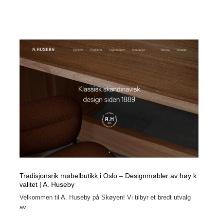
Tradisjonsrik møbelbutikk i Oslo – Designmøbler av høy k
valitet | A. Huseby
Velkommen til A. Huseby på Skøyen! Vi tilbyr et bredt utvalg
av...