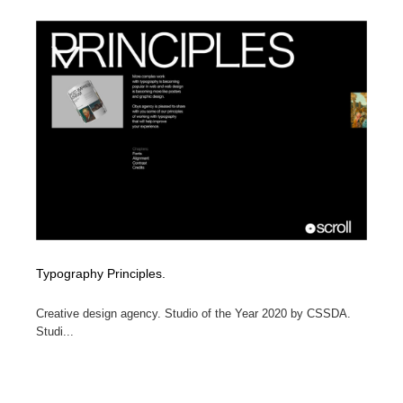
イラストレーター
コンテンツ・メディア制作会社
9
コンテンツ・メディア制作会社
フォント・フリーフォント / 書体
238
フォント・フリーフォント / 書体
レタリング・カリグラフィ・サイン・看板
31
レタリング・カリグラフィ・サイン・看板
編集・ライティング・コピーライター
19
編集・ライティング・コピーライター
スタイリスト・ヘア＆メークアップ・プロップ・セット
18
デザイン
スタイリスト・ヘア＆メークアップ・プロップ・セット
映像・クリエイター・プロダクション
164
Typography Principles.
デザイン
映像・クリエイター・プロダクション
撮影スタジオ・撮影用小物・背景ボード・リース・レン
20
Creative design agency. Studio of the Year 2020 by CSSDA.
タル
Studi...
撮影スタジオ・撮影用小物・背景ボード・リース・レン
コーダー・エンジニア・デベロッパー
136
タル