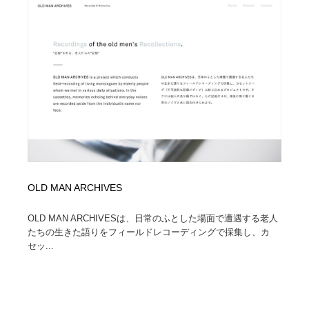
陶芸・窯・ガラス・木工・手工芸
材料：糸・布・紙・プラスチック・石・木材
38
材料：糸・布・紙・プラスチック・石・木材
工業・加工・技術・機械・電気
59
工業・加工・技術・機械・電気
宇宙
9
宇宙
日本の歴史・資料・伝統・将棋・囲碁
4
日本の歴史・資料・伝統・将棋・囲碁
動物園・水族館・公園・テーマパーク・アミューズメン
23
ト
動物園・水族館・公園・テーマパーク・アミューズメン
書籍・本屋・出版・作家・小説家・脚本家
58
OLD MAN ARCHIVES
ト
書籍・本屋・出版・作家・小説家・脚本家
ヘアサロン・美容院・理髪店・エステ
60
OLD MAN ARCHIVESは、日常のふとした場面で遭遇する老人
たちの生きた語りをフィールドレコーディングで採集し、カ
セッ...
ヘアサロン・美容院・理髪店・エステ
自動車・船・飛行機・交通・自転車
71
自動車・船・飛行機・交通・自転車
ホテル・旅館・温泉・銭湯・サウナ
149