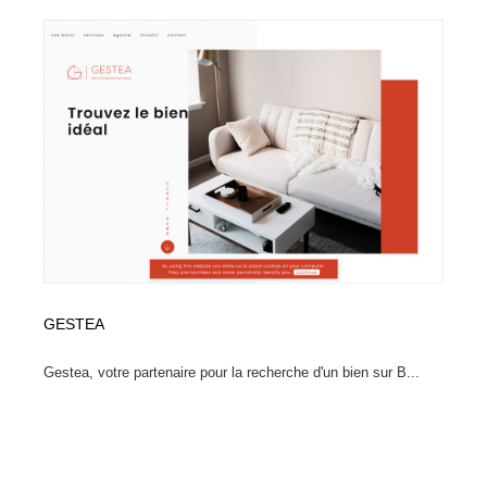
縫製・革製品・靴・鞄
55
縫製・革製品・靴・鞄
時計・腕時計
28
時計・腕時計
カメラ・レンズ
18
カメラ・レンズ
ジュエリー・装飾品
54
ジュエリー・装飾品
おもちゃ・ホビー・ゲーム
35
おもちゃ・ホビー・ゲーム
アニメーション・キャラクターデザイン
23
アニメーション・キャラクターデザイン
建築・空間・工務店・内装・店舗・環境デザイン
276
GESTEA
建築・空間・工務店・内装・店舗・環境デザイン
Gestea, votre partenaire pour la recherche d'un bien sur B...
建設・住宅・不動産・倉庫
197
建設・住宅・不動産・倉庫
オフィス・シェアオフィス・コワーキング・シェアス
46
ペース