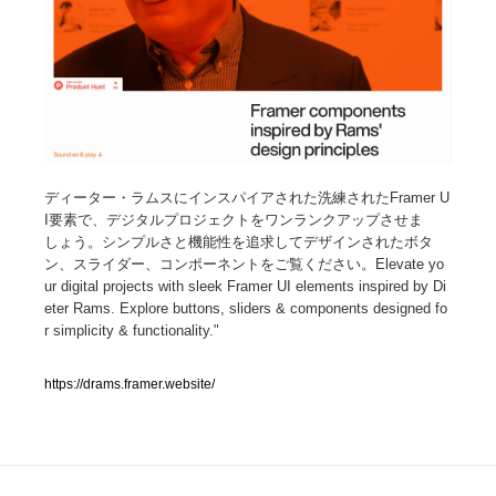
人気ランキング TOP100
業界別 登録Webサイト一覧
Web制作会社・プロダクション・デジタル
579
ディーター・ラムスにインスパイアされた洗練されたFramer U
Web制作会社・プロダクション・デジタル
フォトグラファー・カメラマン・写真
257
I要素で、デジタルプロジェクトをワンランクアップさせま
しょう。シンプルさと機能性を追求してデザインされたボタ
フォトグラファー・カメラマン・写真
広告・マーケティング・PR・企画・プロデュース
182
ン、スライダー、コンポーネントをご覧ください。Elevate yo
ur digital projects with sleek Framer UI elements inspired by Di
eter Rams. Explore buttons, sliders & components designed fo
広告・マーケティング・PR・企画・プロデュース
ブランディング・コンサルティング
151
r simplicity & functionality."
ブランディング・コンサルティング
グラフィックデザイン・デザイン事務所
485
https://drams.framer.website/
グラフィックデザイン・デザイン事務所
印刷・製本・包装・グッズ
43
印刷・製本・包装・グッズ
イラストレーター
160