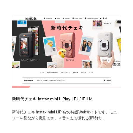
映画・アニメ・DVD・動画配信・放送・TV・ラジオ
音楽・アーティスト・楽器・舞台・演劇・ミュージカ
152
ル・ダンス
音楽・アーティスト・楽器・舞台・演劇・ミュージカ
芸能人・俳優・女優・タレント・モデル・芸能事務所
42
ル・ダンス
芸能人・俳優・女優・タレント・モデル・芸能事務所
キャンペーン・イベント・ワークショップ・コンペティ
77
ション
キャンペーン・イベント・ワークショップ・コンペティ
マッチングサービス
22
ション
マッチングサービス
アート・芸術・美術館・美術展・博物館・ギャラリー
383
アート・芸術・美術館・美術展・博物館・ギャラリー
鉛筆画・木炭画・デッサン・クロッキー
15
新時代チェキ instax mini LiPlay | FUJIFILM
鉛筆画・木炭画・デッサン・クロッキー
グラフィティ・Graffiti・ストリートアート
4
新時代チェキ instax mini LiPlayの特設Webサイトです。モニ
グラフィティ・Graffiti・ストリートアート
GWD スタッフお気に入り
201
ターを見ながら撮影でき、＜音＞まで撮れる新時代...
GWD スタッフお気に入り
Drawing Software / お絵かきソフト・アプリ・ブラシ
11