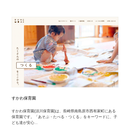
オフィス・シェアオフィス・コワーキング・シェアス
商業施設・商業ビル
33
ペース
商業施設・商業ビル
携帯電話・通信・サービス
15
携帯電話・通信・サービス
ファッション・洋服
511
ファッション・洋服
コスメ・化粧品・石鹸・シャンプー・ヘアケア・香水
220
コスメ・化粧品・石鹸・シャンプー・ヘアケア・香水
農業・林業・漁業・畜産・鉱業・燃料
54
農業・林業・漁業・畜産・鉱業・燃料
食品・飲料・酒・菓子
444
食品・飲料・酒・菓子
飲食・レストラン・カフェ
182
すかわ保育園
飲食・レストラン・カフェ
植物・花・ガーデニング・造園
42
すかわ保育園(須川保育園)は、長崎県南島原市西有家町にある
保育園です。「あそぶ・たべる・つくる」をキーワードに、子
植物・花・ガーデニング・造園
陶芸・窯・ガラス・木工・手工芸
34
ども達が安心...