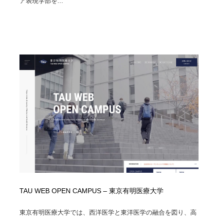
ア表現学部を...
ホテル・旅館・温泉・銭湯・サウナ
旅行・観光・電車・航空会社
55
旅行・観光・電車・航空会社
アウトドア・キャンプ・登山
40
アウトドア・キャンプ・登山
スポーツ・スポーツ用品・トレーニング・ダイエット
71
スポーツ・スポーツ用品・トレーニング・ダイエット
ペット・トリミング
20
ペット・トリミング
ウェディング・結婚
38
ウェディング・結婚
育児・ベイビー・玩具・絵本
27
育児・ベイビー・玩具・絵本
宗教・神社仏閣・禅・寺・神社
33
宗教・神社仏閣・禅・寺・神社
法律・監査・税理士・弁護士・司法書士・行政
29
TAU WEB OPEN CAMPUS – 東京有明医療大学
法律・監査・税理士・弁護士・司法書士・行政
求人・採用・転職・就職・人材紹介
379
東京有明医療大学では、西洋医学と東洋医学の融合を図り、高