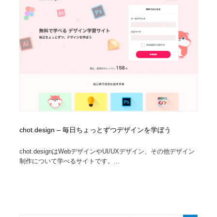
イラストレーター
コンテンツ・メディア制作会社
9
コンテンツ・メディア制作会社
フォント・フリーフォント / 書体
238
フォント・フリーフォント / 書体
レタリング・カリグラフィ・サイン・看板
31
レタリング・カリグラフィ・サイン・看板
編集・ライティング・コピーライター
19
編集・ライティング・コピーライター
スタイリスト・ヘア＆メークアップ・プロップ・セット
18
デザイン
chot.design – 毎日ちょっとずつデザインを学ぼう
スタイリスト・ヘア＆メークアップ・プロップ・セット
映像・クリエイター・プロダクション
164
デザイン
chot.designはWebデザインやUI/UXデザイン、その他デザイン
制作について学べるサイトです。...
映像・クリエイター・プロダクション
撮影スタジオ・撮影用小物・背景ボード・リース・レン
20
タル
撮影スタジオ・撮影用小物・背景ボード・リース・レン
コーダー・エンジニア・デベロッパー
136
タル