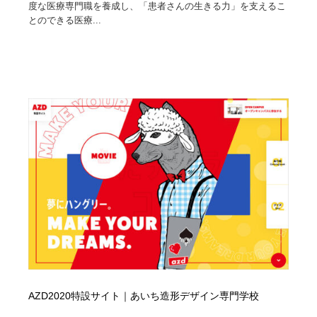
求人・採用・転職・就職・人材紹介
度な医療専門職を養成し、「患者さんの生きる力」を支えるこ
健康・医療・福祉・病院・歯医者・製薬・薬品
200
とのできる医療...
健康・医療・福祉・病院・歯医者・製薬・薬品
金融・銀行・投資・保険・M&A・商社
78
金融・銀行・投資・保険・M&A・商社
起業・事業支援・ボランティア・NPO
8
起業・事業支援・ボランティア・NPO
教育・スクール・保育・幼稚園・小中高・大学・専門学
173
校
教育・スクール・保育・幼稚園・小中高・大学・専門学
システム開発・IT・決済・アプリ・ソフトウェア
99
校
システム開発・IT・決済・アプリ・ソフトウェア
テクノロジー・AI・人工知能・スマートホーム・オンラ
74
イン
テクノロジー・AI・人工知能・スマートホーム・オンラ
日本伝統：着物・織物・舞踊・歌舞伎・茶道・華道・書
17
イン
道
日本伝統：着物・織物・舞踊・歌舞伎・茶道・華道・書
映画・アニメ・DVD・動画配信・放送・TV・ラジオ
65
AZD2020特設サイト｜あいち造形デザイン専門学校
道