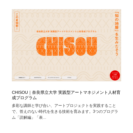
縫製・革製品・靴・鞄
55
縫製・革製品・靴・鞄
時計・腕時計
28
時計・腕時計
カメラ・レンズ
18
カメラ・レンズ
ジュエリー・装飾品
54
ジュエリー・装飾品
おもちゃ・ホビー・ゲーム
35
おもちゃ・ホビー・ゲーム
アニメーション・キャラクターデザイン
23
アニメーション・キャラクターデザイン
建築・空間・工務店・内装・店舗・環境デザイン
276
CHISOU｜奈良県立大学 実践型アートマネジメント人材育
成プログラム
建築・空間・工務店・内装・店舗・環境デザイン
建設・住宅・不動産・倉庫
197
多彩な講師と学び合い、アートプロジェクトを実践すること
で、答えのない時代を生きる技術を育みます。3つのプログラ
建設・住宅・不動産・倉庫
オフィス・シェアオフィス・コワーキング・シェアス
ム「読解編」「表...
46
ペース