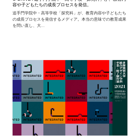
容や子どもたちの成長プロセスを発信。
Drawing Software / お絵かきソフト・アプリ・ブラシ
ニュース・マガジン・メディア・SNS・YouTube
346
追手門学院中・高等学校「探究科」が、教育内容や子どもたち
の成長プロセスを発信するメディア。本当の意味での教育成果
を問い直し、大...
ニュース・マガジン・メディア・SNS・YouTube