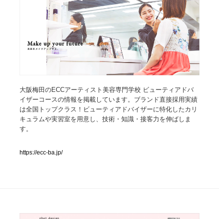
人気ランキング TOP100
業界別 登録Webサイト一覧
Web制作会社・プロダクション・デジタル
579
Web制作会社・プロダクション・デジタル
フォトグラファー・カメラマン・写真
257
大阪梅田のECCアーティスト美容専門学校 ビューティアドバ
イザーコースの情報を掲載しています。ブランド直接採用実績
は全国トップクラス！ビューティアドバイザーに特化したカリ
フォトグラファー・カメラマン・写真
広告・マーケティング・PR・企画・プロデュース
182
キュラムや実習室を用意し、技術・知識・接客力を伸ばしま
す。
広告・マーケティング・PR・企画・プロデュース
ブランディング・コンサルティング
151
https://ecc-ba.jp/
ブランディング・コンサルティング
グラフィックデザイン・デザイン事務所
485
グラフィックデザイン・デザイン事務所
印刷・製本・包装・グッズ
43
印刷・製本・包装・グッズ
イラストレーター
160