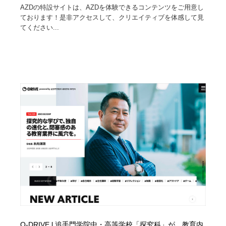
映画・アニメ・DVD・動画配信・放送・TV・ラジオ
音楽・アーティスト・楽器・舞台・演劇・ミュージカ
AZDの特設サイトは、AZDを体験できるコンテンツをご用意し
152
ル・ダンス
ております！是非アクセスして、クリエイティブを体感して見
てください...
音楽・アーティスト・楽器・舞台・演劇・ミュージカ
芸能人・俳優・女優・タレント・モデル・芸能事務所
42
ル・ダンス
芸能人・俳優・女優・タレント・モデル・芸能事務所
キャンペーン・イベント・ワークショップ・コンペティ
77
ション
キャンペーン・イベント・ワークショップ・コンペティ
マッチングサービス
22
ション
マッチングサービス
アート・芸術・美術館・美術展・博物館・ギャラリー
383
アート・芸術・美術館・美術展・博物館・ギャラリー
鉛筆画・木炭画・デッサン・クロッキー
15
鉛筆画・木炭画・デッサン・クロッキー
グラフィティ・Graffiti・ストリートアート
4
グラフィティ・Graffiti・ストリートアート
GWD スタッフお気に入り
201
GWD スタッフお気に入り
Drawing Software / お絵かきソフト・アプリ・ブラシ
11
O-DRIVE l 追手門学院中・高等学校「探究科」が、教育内