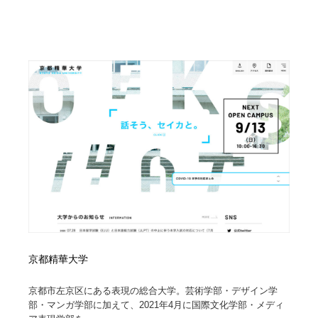
陶芸・窯・ガラス・木工・手工芸
材料：糸・布・紙・プラスチック・石・木材
38
材料：糸・布・紙・プラスチック・石・木材
工業・加工・技術・機械・電気
59
工業・加工・技術・機械・電気
宇宙
9
宇宙
日本の歴史・資料・伝統・将棋・囲碁
4
日本の歴史・資料・伝統・将棋・囲碁
動物園・水族館・公園・テーマパーク・アミューズメン
23
ト
動物園・水族館・公園・テーマパーク・アミューズメン
書籍・本屋・出版・作家・小説家・脚本家
58
ト
書籍・本屋・出版・作家・小説家・脚本家
ヘアサロン・美容院・理髪店・エステ
60
ヘアサロン・美容院・理髪店・エステ
京都精華大学
自動車・船・飛行機・交通・自転車
71
京都市左京区にある表現の総合大学。芸術学部・デザイン学
自動車・船・飛行機・交通・自転車
ホテル・旅館・温泉・銭湯・サウナ
149
部・マンガ学部に加えて、2021年4月に国際文化学部・メディ