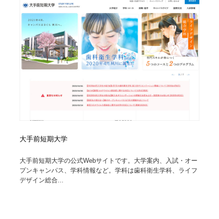
コーダー・エンジニア・デベロッパー
Javascript・WordPress・CSS・SEO・コーディング
97
Javascript・WordPress・CSS・SEO・コーディング
レンタルサーバー・クラウドサービス・ドメイン
10
レンタルサーバー・クラウドサービス・ドメイン
ネット通販・EC・オークション・フリマ
15
ネット通販・EC・オークション・フリマ
フリー素材・写真・モックアップ
41
フリー素材・写真・モックアップ
3D・CG・モーションデザイン
20
3D・CG・モーションデザイン
眼鏡・コンタクトレンズ・サングラス
30
大手前短期大学
眼鏡・コンタクトレンズ・サングラス
プロダクト・インテリア
139
大手前短期大学の公式Webサイトです。大学案内、入試・オー
プンキャンパス、学科情報など。学科は歯科衛生学科、ライフ
プロダクト・インテリア
ライフスタイル・家具・生活雑貨・家電
320
デザイン総合...
ライフスタイル・家具・生活雑貨・家電
ネオンサイン・ネオン菅・オリジナル
7
ネオンサイン・ネオン菅・オリジナル