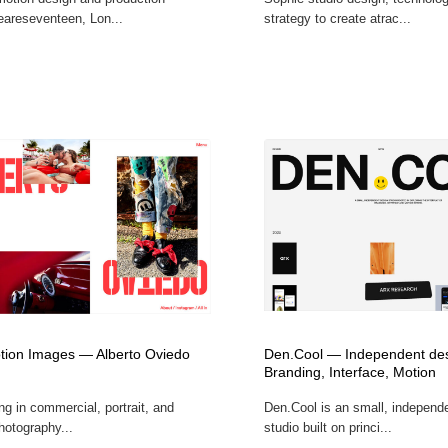
areseventeen, Lon...
strategy to create atrac...
Motion Images — Alberto Oviedo
Den.Cool — Independent des
Branding, Interface, Motion
ng in commercial, portrait, and
Den.Cool is an small, independ
photography...
studio built on princi...