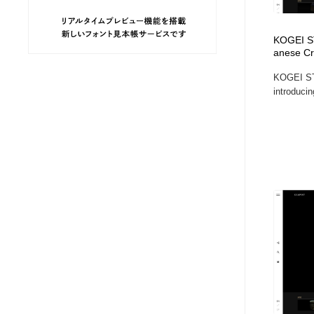
ヘアサロン・美容院・理髪店・エステ
旅行・観光・電車・航空会社
55
KOGEI ST
anese Cr
旅行・観光・電車・航空会社
ペット・トリミング
20
KOGEI STA
introducin
ペット・トリミング
宗教・神社仏閣・禅・寺・神社
33
宗教・神社仏閣・禅・寺・神社
健康・医療・福祉・病院・歯医者・製薬・薬品
200
健康・医療・福祉・病院・歯医者・製薬・薬品
教育・スクール・保育・幼稚園・小中高・大学・専門学校
173
教育・スクール・保育・幼稚園・小中高・大学・専門学校
日本伝統：着物・織物・舞踊・歌舞伎・茶道・華道・書道
17
日本伝統：着物・織物・舞踊・歌舞伎・茶道・華道・書道
芸能人・俳優・女優・タレント・モデル・芸能事務所
42
芸能人・俳優・女優・タレント・モデル・芸能事務所
アート・芸術・美術館・美術展・博物館・ギャラリー
383