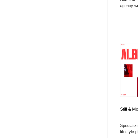
agency we
Still & 
Specializi
lifestyle 