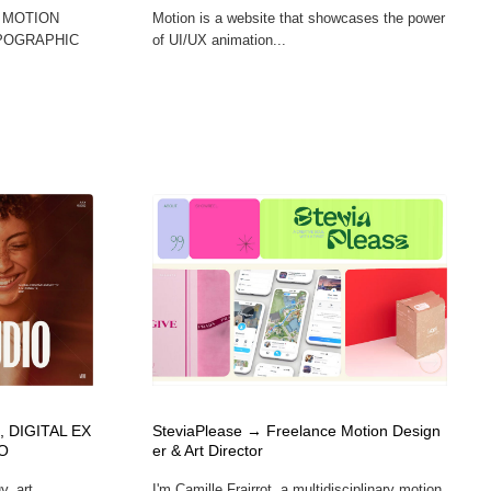
 MOTION
Motion is a website that showcases the power
POGRAPHIC
of UI/UX animation...
 DIGITAL EX
SteviaPlease → Freelance Motion Design
O
er & Art Director
, art,
I'm Camille Frairrot, a multidisciplinary motion