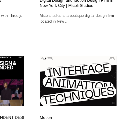
s
Digital Design and Motion Design Firm in
New York City | Miceli Studios
with Three.js
Micelistudios is a boutique digital design firm
located in New ...
PENDENT DESI
Motion