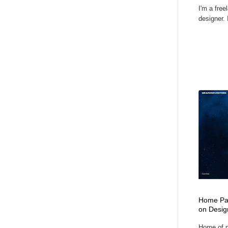
I'm a free
designer. I
Home Pag
on Desig
Home of m