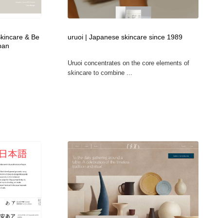
カメラ・レンズ
アニメーション・キャラクターデザイン
23
incare & Be
uruoi | Japanese skincare since 1989
アニメーション・キャラクターデザイン
オフィス・シェアオフィス・コワーキング・シェアスペース
46
pan
Uruoi concentrates on the core elements of
オフィス・シェアオフィス・コワーキング・シェアスペース
ファッション・洋服
511
skincare to combine ...
ファッション・洋服
食品・飲料・酒・菓子
444
食品・飲料・酒・菓子
陶芸・窯・ガラス・木工・手工芸
34
陶芸・窯・ガラス・木工・手工芸
宇宙
9
宇宙
書籍・本屋・出版・作家・小説家・脚本家
58
書籍・本屋・出版・作家・小説家・脚本家
ホテル・旅館・温泉・銭湯・サウナ
149