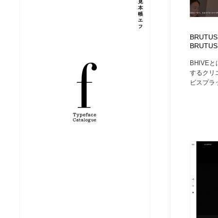
縫製・革製品・靴・鞄
ジュエリー・装飾品
54
BRUTUS
ジュエリー・装飾品
建築・空間・工務店・内装・店舗・環境デザイン
276
BRUTUS.
BHIVE
建築・空間・工務店・内装・店舗・環境デザイン
商業施設・商業ビル
33
するクリ
ビスプラ
商業施設・商業ビル
コスメ・化粧品・石鹸・シャンプー・ヘアケア・香水
220
コスメ・化粧品・石鹸・シャンプー・ヘアケア・香水
飲食・レストラン・カフェ
182
飲食・レストラン・カフェ
材料：糸・布・紙・プラスチック・石・木材
38
材料：糸・布・紙・プラスチック・石・木材
日本の歴史・資料・伝統・将棋・囲碁
4
日本の歴史・資料・伝統・将棋・囲碁
ヘアサロン・美容院・理髪店・エステ
60