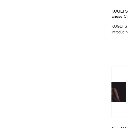
アート・芸術・美術館・美術展・博物館・ギャラリー
GWD スタッフお気に入り
201
KOGEI ST
anese Cr
GWD スタッフお気に入り
KOGEI STA
introducin