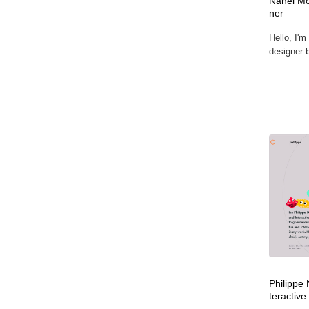
Nahel Mo
ner
Hello, I'
designer b
Philippe
teractive