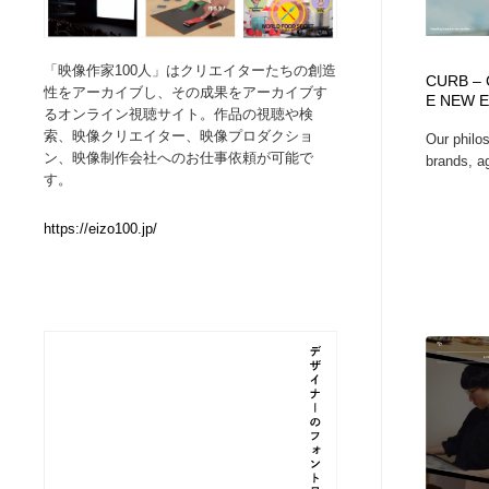
Web制作会社・プロダクション・デジタル
ブランディング・コンサルティング
151
「映像作家100人」はクリエイターたちの創造
CURB –
性をアーカイブし、その成果をアーカイブす
E NEW 
ブランディング・コンサルティング
イラストレーター
160
るオンライン視聴サイト。作品の視聴や検
索、映像クリエイター、映像プロダクショ
Our philo
ン、映像制作会社へのお仕事依頼が可能で
brands, a
イラストレーター
レタリング・カリグラフィ・サイン・看板
31
す。
レタリング・カリグラフィ・サイン・看板
映像・クリエイター・プロダクション
164
https://eizo100.jp/
映像・クリエイター・プロダクション
Javascript・WordPress・CSS・SEO・コーディング
97
Javascript・WordPress・CSS・SEO・コーディング
フリー素材・写真・モックアップ
41
フリー素材・写真・モックアップ
プロダクト・インテリア
139
プロダクト・インテリア
縫製・革製品・靴・鞄
55