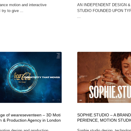
lance motion and interactive
AN INDEPENDENT DESIGN &
 try to give ...
STUDIO FOUNDED UPON TY
...
e of weareseventeen – 3D Moti
SOPHIE.STUDIO – A BRAND,
n & Production Agency in London
PERIENCE, MOTION STUDI
otion design and production
Sophie studio design, technology