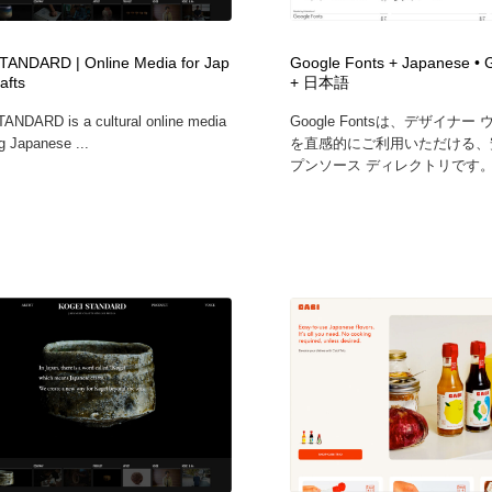
自動車・船・飛行機・交通・自転車
アウトドア・キャンプ・登山
40
ANDARD | Online Media for Jap
Google Fonts + Japanese • 
afts
+ 日本語
アウトドア・キャンプ・登山
ウェディング・結婚
38
NDARD is a cultural online media
Google Fontsは、デザイナ
g Japanese ...
を直感的にご利用いただける、
ウェディング・結婚
法律・監査・税理士・弁護士・司法書士・行政
29
プンソース ディレクトリです。膨
法律・監査・税理士・弁護士・司法書士・行政
金融・銀行・投資・保険・M&A・商社
78
金融・銀行・投資・保険・M&A・商社
システム開発・IT・決済・アプリ・ソフトウェア
99
システム開発・IT・決済・アプリ・ソフトウェア
映画・アニメ・DVD・動画配信・放送・TV・ラジオ
65
映画・アニメ・DVD・動画配信・放送・TV・ラジオ
キャンペーン・イベント・ワークショップ・コンペティショ
77
ン
キャンペーン・イベント・ワークショップ・コンペティショ
鉛筆画・木炭画・デッサン・クロッキー
15
ン