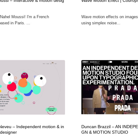
ussi – Interactive & motion desig
Wave Motion Effect | Codrop
m Nahel Moussi! I'm a French
Wave motion effects on images 
ased in Paris. ...
using simplex noise...
 Neveu – Independent motion & in
Duncan Brazzil – AN INDE
 designer
GN & MOTION STUDIO