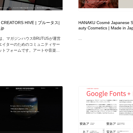
時計・腕時計
おもちゃ・ホビー・ゲーム
35
 CREATORS HIVE | ブルータス|
HANAKU Cosmé Japanese Sk
おもちゃ・ホビー・ゲーム
建設・住宅・不動産・倉庫
197
jp
auty Cosmetics | Made in Ja
とは、マガジンハウスBRUTUSが運営
...
建設・住宅・不動産・倉庫
携帯電話・通信・サービス
15
エイターのためのコミュニティサー
ットフォームです。アートや音楽...
携帯電話・通信・サービス
農業・林業・漁業・畜産・鉱業・燃料
54
農業・林業・漁業・畜産・鉱業・燃料
植物・花・ガーデニング・造園
42
植物・花・ガーデニング・造園
工業・加工・技術・機械・電気
59
工業・加工・技術・機械・電気
動物園・水族館・公園・テーマパーク・アミューズメント
23
動物園・水族館・公園・テーマパーク・アミューズメント
自動車・船・飛行機・交通・自転車
71