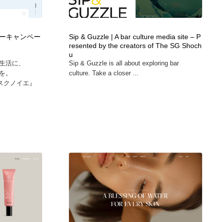
広告・マーケティング・PR・企画・プロデュース
印刷・製本・包装・グッズ
43
ーキャンペー
Sip & Guzzle | A bar culture media site – P
resented by the creators of The SG Shoch
印刷・製本・包装・グッズ
フォント・フリーフォント / 書体
238
u
生活に、
Sip & Guzzle is all about exploring bar
を。
culture. Take a closer ...
フォント・フリーフォント / 書体
スタイリスト・ヘア＆メークアップ・プロップ・セットデザ
18
マスクノイエ』
イン
スタイリスト・ヘア＆メークアップ・プロップ・セットデザ
コーダー・エンジニア・デベロッパー
136
イン
コーダー・エンジニア・デベロッパー
ネット通販・EC・オークション・フリマ
15
ネット通販・EC・オークション・フリマ
眼鏡・コンタクトレンズ・サングラス
30
眼鏡・コンタクトレンズ・サングラス
ネオンサイン・ネオン菅・オリジナル
7
ネオンサイン・ネオン菅・オリジナル
カメラ・レンズ
18