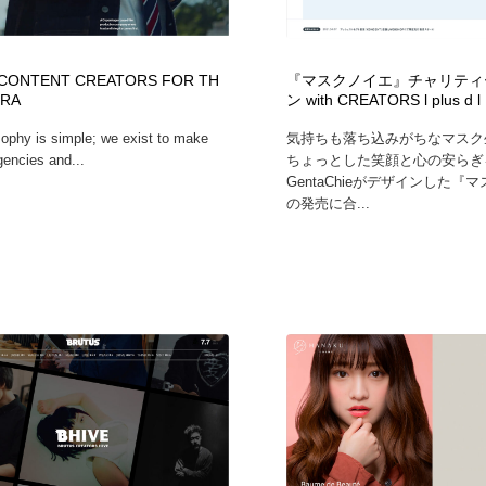
フォトグラファー・カメラマン・写真
グラフィックデザイン・デザイン事務所
485
 CONTENT CREATORS FOR TH
『マスクノイエ』チャリティ
ERA
ン with CREATORS l plus d l
グラフィックデザイン・デザイン事務所
コンテンツ・メディア制作会社
9
sophy is simple; we exist to make
気持ちも落ち込みがちなマスク
gencies and...
ちょっとした笑顔と心の安らぎ
コンテンツ・メディア制作会社
編集・ライティング・コピーライター
19
GentaChieがデザインした『
の発売に合...
編集・ライティング・コピーライター
撮影スタジオ・撮影用小物・背景ボード・リース・レンタル
20
撮影スタジオ・撮影用小物・背景ボード・リース・レンタル
レンタルサーバー・クラウドサービス・ドメイン
10
レンタルサーバー・クラウドサービス・ドメイン
3D・CG・モーションデザイン
21
3D・CG・モーションデザイン
ライフスタイル・家具・生活雑貨・家電
320
ライフスタイル・家具・生活雑貨・家電
時計・腕時計
28