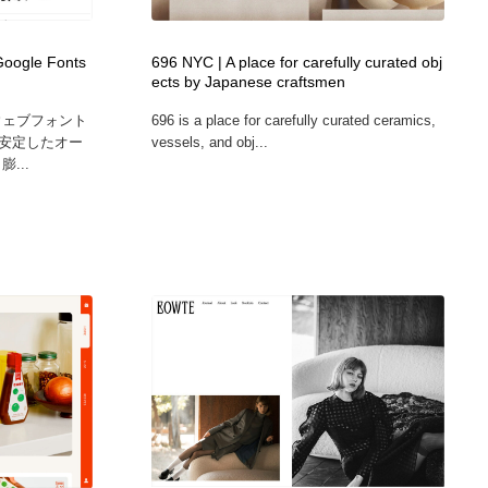
ホテル・旅館・温泉・銭湯・サウナ
スポーツ・スポーツ用品・トレーニング・ダイエット
71
Google Fonts
696 NYC | A place for carefully curated obj
ects by Japanese craftsmen
スポーツ・スポーツ用品・トレーニング・ダイエット
育児・ベイビー・玩具・絵本
27
ー ウェブフォント
696 is a place for carefully curated ceramics,
安定したオー
vessels, and obj...
育児・ベイビー・玩具・絵本
求人・採用・転職・就職・人材紹介
379
...
求人・採用・転職・就職・人材紹介
起業・事業支援・ボランティア・NPO
8
起業・事業支援・ボランティア・NPO
テクノロジー・AI・人工知能・スマートホーム・オンライン
74
テクノロジー・AI・人工知能・スマートホーム・オンライン
音楽・アーティスト・楽器・舞台・演劇・ミュージカル・ダ
152
ンス
音楽・アーティスト・楽器・舞台・演劇・ミュージカル・ダ
マッチングサービス
22
ンス
マッチングサービス
グラフィティ・Graffiti・ストリートアート
4