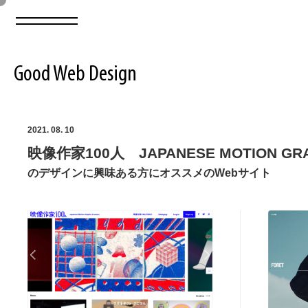
Good Web Design
2026年08月09日の登録サイト数は8551件です
2021. 08. 10
映像作家100人 JAPANESE MOTION GRA
登録Webサイト全一覧
8551
のデザインに興味ある方にオススメのWebサイト
登録Webサイト全一覧!
ABOUT
ABOUT
業界別 登録Webサイト一覧
Web制作会社・プロダクション・デジタル
579