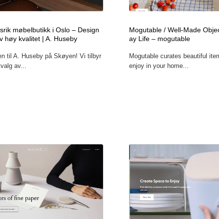
srik møbelbutikk i Oslo – Design
Mogutable / Well-Made Objec
 høy kvalitet | A. Huseby
ay Life – mogutable
 til A. Huseby på Skøyen! Vi tilbyr
Mogutable curates beautiful ite
tvalg av...
enjoy in your home...