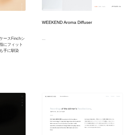
広告・マーケティング・PR・企画・プロデュース
印刷・製本・包装・グッズ
43
WEEKEND Aroma Diffuser
印刷・製本・包装・グッズ
フォント・フリーフォント / 書体
238
ースFinchシ
...
指にフィット
フォント・フリーフォント / 書体
スタイリスト・ヘア＆メークアップ・プロップ・セットデザ
18
も手に馴染
イン
スタイリスト・ヘア＆メークアップ・プロップ・セットデザ
コーダー・エンジニア・デベロッパー
136
イン
コーダー・エンジニア・デベロッパー
ネット通販・EC・オークション・フリマ
15
ネット通販・EC・オークション・フリマ
眼鏡・コンタクトレンズ・サングラス
30
眼鏡・コンタクトレンズ・サングラス
ネオンサイン・ネオン菅・オリジナル
7
ネオンサイン・ネオン菅・オリジナル
カメラ・レンズ
18