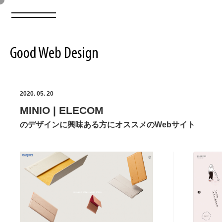
Good Web Design
2026年08月07日の登録サイト数は8549件です
2020. 05. 20
MINIO | ELECOM
登録Webサイト全一覧
8549
のデザインに興味ある方にオススメのWebサイト
登録Webサイト全一覧!
ABOUT
ABOUT
業界別 登録Webサイト一覧
Web制作会社・プロダクション・デジタル
579