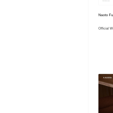
アート・芸術・美術館・美術展・博物館・ギャラリー
GWD スタッフお気に入り
201
Naoto F
GWD スタッフお気に入り
Official 