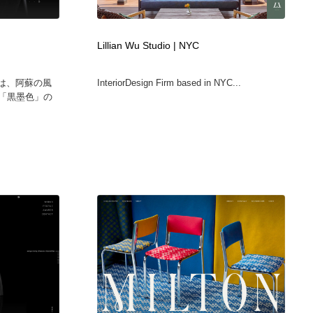
Lillian Wu Studio | NYC
TED”は、阿蘇の風
InteriorDesign Firm based in NYC...
る「黒墨色」の