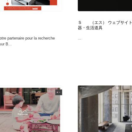
時計・腕時計
おもちゃ・ホビー・ゲーム
35
Ｓゝゝ（エス） ウェブサイト
おもちゃ・ホビー・ゲーム
建設・住宅・不動産・倉庫
197
器・生活道具
tre partenaire pour la recherche
...
建設・住宅・不動産・倉庫
携帯電話・通信・サービス
15
sur B...
携帯電話・通信・サービス
農業・林業・漁業・畜産・鉱業・燃料
54
農業・林業・漁業・畜産・鉱業・燃料
植物・花・ガーデニング・造園
42
植物・花・ガーデニング・造園
工業・加工・技術・機械・電気
59
工業・加工・技術・機械・電気
動物園・水族館・公園・テーマパーク・アミューズメント
23
動物園・水族館・公園・テーマパーク・アミューズメント
自動車・船・飛行機・交通・自転車
71