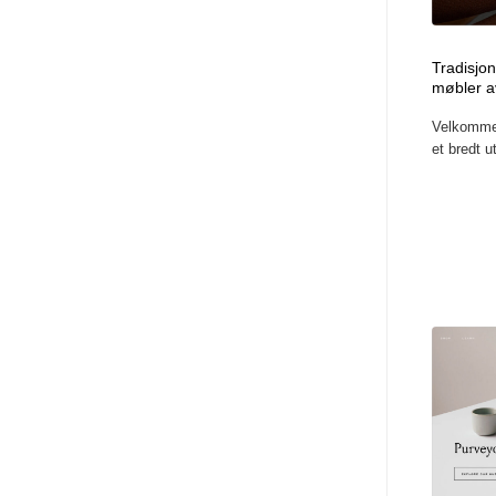
Tradisjon
møbler av
Velkommen
et bredt u