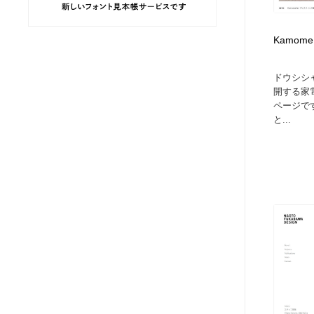
ヘアサロン・美容院・理髪店・エステ
旅行・観光・電車・航空会社
55
Kamome
旅行・観光・電車・航空会社
ペット・トリミング
20
ドウシシ
開する家
ペット・トリミング
宗教・神社仏閣・禅・寺・神社
33
ページで
と...
宗教・神社仏閣・禅・寺・神社
健康・医療・福祉・病院・歯医者・製薬・薬品
200
健康・医療・福祉・病院・歯医者・製薬・薬品
教育・スクール・保育・幼稚園・小中高・大学・専門学校
173
教育・スクール・保育・幼稚園・小中高・大学・専門学校
日本伝統：着物・織物・舞踊・歌舞伎・茶道・華道・書道
17
日本伝統：着物・織物・舞踊・歌舞伎・茶道・華道・書道
芸能人・俳優・女優・タレント・モデル・芸能事務所
42
芸能人・俳優・女優・タレント・モデル・芸能事務所
アート・芸術・美術館・美術展・博物館・ギャラリー
383