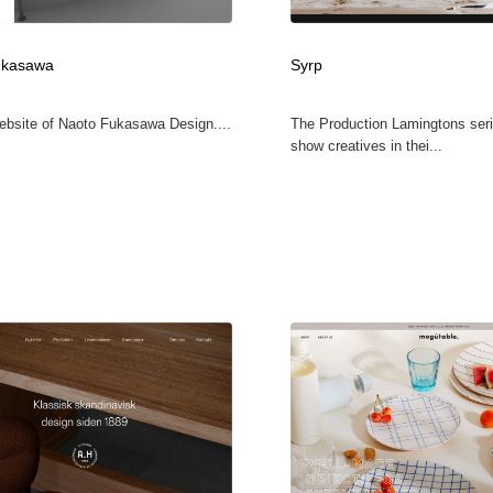
鉛筆画・木炭画・デッサン・クロッキー
Drawing Software / お絵かきソフト・アプリ・ブラシ
11
ukasawa
Syrp
Drawing Software / お絵かきソフト・アプリ・ブラシ
Website of Naoto Fukasawa Design....
The Production Lamingtons ser
show creatives in thei...