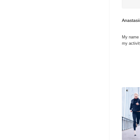
Anastasi
My name i
my activit