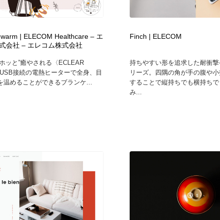
フォトグラファー・カメラマン・写真
グラフィックデザイン・デザイン事務所
485
warm | ELECOM Healthcare – エ
Finch | ELECOM
式会社 – エレコム株式会社
グラフィックデザイン・デザイン事務所
コンテンツ・メディア制作会社
9
ホッと”癒やされる〈ECLEAR
持ちやすい形を追求した耐衝撃ケ
！USB接続の電熱ヒーターで全身、目
リーズ。四隅の角が手の腹や小
コンテンツ・メディア制作会社
編集・ライティング・コピーライター
19
を温めることができるブランケ...
することで縦持ちでも横持ちで
み...
編集・ライティング・コピーライター
撮影スタジオ・撮影用小物・背景ボード・リース・レンタル
20
撮影スタジオ・撮影用小物・背景ボード・リース・レンタル
レンタルサーバー・クラウドサービス・ドメイン
10
レンタルサーバー・クラウドサービス・ドメイン
3D・CG・モーションデザイン
20
3D・CG・モーションデザイン
ライフスタイル・家具・生活雑貨・家電
320
ライフスタイル・家具・生活雑貨・家電
時計・腕時計
28