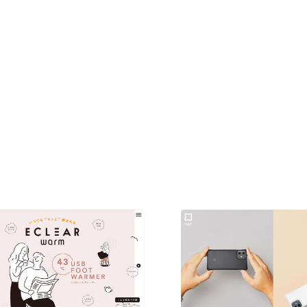
現役Webデザイナーによるコラム
15
現役Webデザイナーによるコラム
人気ランキング TOP100
人気ランキング TOP100
フォトグラファー・カメラマン・写真
257