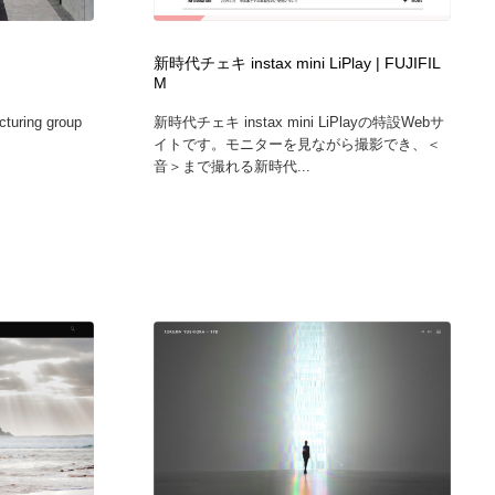
ホテル・旅館・温泉・銭湯・サウナ
スポーツ・スポーツ用品・トレーニング・ダイエット
71
新時代チェキ instax mini LiPlay | FUJIFIL
M
スポーツ・スポーツ用品・トレーニング・ダイエット
育児・ベイビー・玩具・絵本
27
cturing group
新時代チェキ instax mini LiPlayの特設Webサ
イトです。モニターを見ながら撮影でき、＜
育児・ベイビー・玩具・絵本
求人・採用・転職・就職・人材紹介
379
音＞まで撮れる新時代...
求人・採用・転職・就職・人材紹介
起業・事業支援・ボランティア・NPO
8
起業・事業支援・ボランティア・NPO
テクノロジー・AI・人工知能・スマートホーム・オンライン
74
テクノロジー・AI・人工知能・スマートホーム・オンライン
音楽・アーティスト・楽器・舞台・演劇・ミュージカル・ダ
152
ンス
音楽・アーティスト・楽器・舞台・演劇・ミュージカル・ダ
マッチングサービス
22
ンス
マッチングサービス
グラフィティ・Graffiti・ストリートアート
4