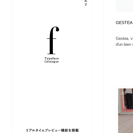
縫製・革製品・靴・鞄
ジュエリー・装飾品
54
GESTEA
ジュエリー・装飾品
建築・空間・工務店・内装・店舗・環境デザイン
276
Gestea, vo
建築・空間・工務店・内装・店舗・環境デザイン
商業施設・商業ビル
33
d'un bien 
商業施設・商業ビル
コスメ・化粧品・石鹸・シャンプー・ヘアケア・香水
220
コスメ・化粧品・石鹸・シャンプー・ヘアケア・香水
飲食・レストラン・カフェ
181
飲食・レストラン・カフェ
材料：糸・布・紙・プラスチック・石・木材
38
材料：糸・布・紙・プラスチック・石・木材
日本の歴史・資料・伝統・将棋・囲碁
4
日本の歴史・資料・伝統・将棋・囲碁
ヘアサロン・美容院・理髪店・エステ
60