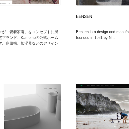
自動車・船・飛行機・交通・自転車
アウトドア・キャンプ・登山
40
BENSEN
アウトドア・キャンプ・登山
ウェディング・結婚
38
ャが「愛着家電」をコンセプトに展
Bensen is a design and manufa
電ブランド、Kamomeの公式ホーム
founded in 1981 by N...
ウェディング・結婚
法律・監査・税理士・弁護士・司法書士・行政
29
す。扇風機、加湿器などのデザイン
法律・監査・税理士・弁護士・司法書士・行政
金融・銀行・投資・保険・M&A・商社
78
金融・銀行・投資・保険・M&A・商社
システム開発・IT・決済・アプリ・ソフトウェア
99
システム開発・IT・決済・アプリ・ソフトウェア
映画・アニメ・DVD・動画配信・放送・TV・ラジオ
65
映画・アニメ・DVD・動画配信・放送・TV・ラジオ
キャンペーン・イベント・ワークショップ・コンペティショ
77
ン
キャンペーン・イベント・ワークショップ・コンペティショ
鉛筆画・木炭画・デッサン・クロッキー
15
ン