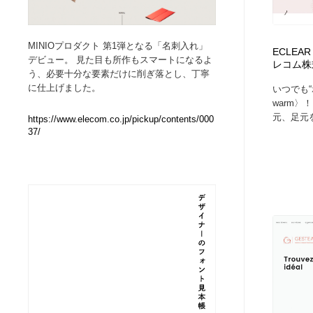
Web制作会社・プロダクション・デジタル
ブランディング・コンサルティング
151
MINIOプロダクト 第1弾となる「名刺入れ」
ECLEAR 
デビュー。 見た目も所作もスマートになるよ
レコム株
ブランディング・コンサルティング
イラストレーター
160
う、必要十分な要素だけに削ぎ落とし、丁寧
に仕上げました。
いつでも“
warm〉
イラストレーター
レタリング・カリグラフィ・サイン・看板
31
元、足元
https://www.elecom.co.jp/pickup/contents/000
37/
レタリング・カリグラフィ・サイン・看板
映像・クリエイター・プロダクション
164
映像・クリエイター・プロダクション
Javascript・WordPress・CSS・SEO・コーディング
97
Javascript・WordPress・CSS・SEO・コーディング
フリー素材・写真・モックアップ
41
フリー素材・写真・モックアップ
プロダクト・インテリア
139
プロダクト・インテリア
縫製・革製品・靴・鞄
55