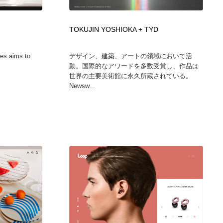
グラフィティ・Graffiti・ストリートアート
ニュース・マガジン・メディア・SNS・YouTube
346
TOKUJIN YOSHIOKA + TYD
ニュース・マガジン・メディア・SNS・YouTube
ies aims to
デザイン、建築、アートの領域において活
動。国際的なアワードを多数受賞し、作品は
世界の主要美術館に永久所蔵されている。
Newsw...