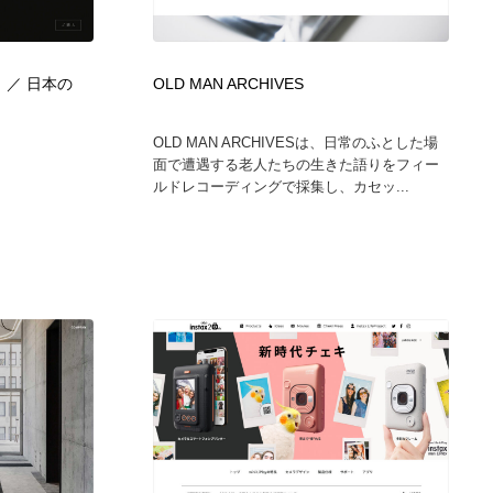
カメラ・レンズ
アニメーション・キャラクターデザイン
23
 ／ 日本の
OLD MAN ARCHIVES
アニメーション・キャラクターデザイン
オフィス・シェアオフィス・コワーキング・シェアスペース
46
OLD MAN ARCHIVESは、日常のふとした場
オフィス・シェアオフィス・コワーキング・シェアスペース
ファッション・洋服
511
面で遭遇する老人たちの生きた語りをフィー
ルドレコーディングで採集し、カセッ...
ファッション・洋服
食品・飲料・酒・菓子
444
食品・飲料・酒・菓子
陶芸・窯・ガラス・木工・手工芸
34
陶芸・窯・ガラス・木工・手工芸
宇宙
9
宇宙
書籍・本屋・出版・作家・小説家・脚本家
58
書籍・本屋・出版・作家・小説家・脚本家
ホテル・旅館・温泉・銭湯・サウナ
149