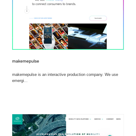
縫製・革製品・靴・鞄
55
縫製・革製品・靴・鞄
時計・腕時計
28
時計・腕時計
カメラ・レンズ
18
カメラ・レンズ
ジュエリー・装飾品
54
ジュエリー・装飾品
おもちゃ・ホビー・ゲーム
35
makemepulse
おもちゃ・ホビー・ゲーム
makemepulse is an interactive production company. We use
アニメーション・キャラクターデザイン
23
emergi...
アニメーション・キャラクターデザイン
建築・空間・工務店・内装・店舗・環境デザイン
276
建築・空間・工務店・内装・店舗・環境デザイン
建設・住宅・不動産・倉庫
197
建設・住宅・不動産・倉庫
オフィス・シェアオフィス・コワーキング・シェアス
46
ペース