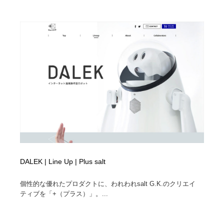
Drawing Software / お絵かきソフト・アプリ・ブラシ
ニュース・マガジン・メディア・SNS・YouTube
346
ニュース・マガジン・メディア・SNS・YouTube
DALEK | Line Up | Plus salt
個性的な優れたプロダクトに、われわれsalt G.K.のクリエイ
ティブを「+（プラス）」。...