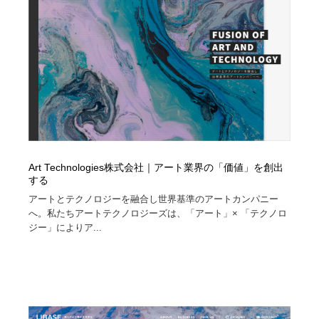
陶芸・窯・ガラス・木工・手工芸
材料：糸・布・紙・プラスチック・石・木材
38
材料：糸・布・紙・プラスチック・石・木材
工業・加工・技術・機械・電気
59
工業・加工・技術・機械・電気
宇宙
9
宇宙
日本の歴史・資料・伝統・将棋・囲碁
4
日本の歴史・資料・伝統・将棋・囲碁
動物園・水族館・公園・テーマパーク・アミューズメン
23
ト
Art Technologies株式会社｜アート業界の「価値」を創出
する
動物園・水族館・公園・テーマパーク・アミューズメン
書籍・本屋・出版・作家・小説家・脚本家
58
アートとテクノロジーを融合し世界基準のアートカンパニー
ト
へ。私たちアートテクノロジーズは、「アート」× 「テクノロ
書籍・本屋・出版・作家・小説家・脚本家
ヘアサロン・美容院・理髪店・エステ
60
ジー」によりア...
ヘアサロン・美容院・理髪店・エステ
自動車・船・飛行機・交通・自転車
71
自動車・船・飛行機・交通・自転車
ホテル・旅館・温泉・銭湯・サウナ
149