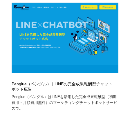
求人・採用・転職・就職・人材紹介
健康・医療・福祉・病院・歯医者・製薬・薬品
200
健康・医療・福祉・病院・歯医者・製薬・薬品
金融・銀行・投資・保険・M&A・商社
78
金融・銀行・投資・保険・M&A・商社
起業・事業支援・ボランティア・NPO
8
起業・事業支援・ボランティア・NPO
教育・スクール・保育・幼稚園・小中高・大学・専門学
173
校
教育・スクール・保育・幼稚園・小中高・大学・専門学
システム開発・IT・決済・アプリ・ソフトウェア
99
校
システム開発・IT・決済・アプリ・ソフトウェア
テクノロジー・AI・人工知能・スマートホーム・オンラ
74
Penglue（ペングル） | LINEの完全成果報酬型チャット
イン
ボット広告
Penglue（ペングル）はLINEを活用した完全成果報酬型（初期
テクノロジー・AI・人工知能・スマートホーム・オンラ
日本伝統：着物・織物・舞踊・歌舞伎・茶道・華道・書
17
費用・月額費用無料）のマーケティングチャットボットサービ
イン
道
スで...
日本伝統：着物・織物・舞踊・歌舞伎・茶道・華道・書
映画・アニメ・DVD・動画配信・放送・TV・ラジオ
65
道