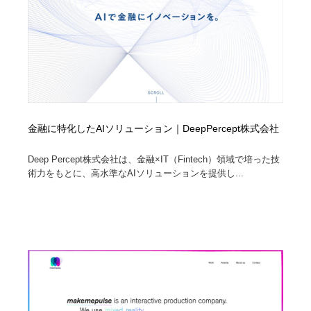
コーダー・エンジニア・デベロッパー
Javascript・WordPress・CSS・SEO・コーディング
97
Javascript・WordPress・CSS・SEO・コーディング
レンタルサーバー・クラウドサービス・ドメイン
10
レンタルサーバー・クラウドサービス・ドメイン
ネット通販・EC・オークション・フリマ
15
ネット通販・EC・オークション・フリマ
フリー素材・写真・モックアップ
41
金融に特化したAIソリューション｜DeepPercept株式会社
フリー素材・写真・モックアップ
3D・CG・モーションデザイン
21
Deep Percept株式会社は、金融×IT（Fintech）領域で培った技
術力をもとに、高水準なAIソリューションを提供し...
3D・CG・モーションデザイン
眼鏡・コンタクトレンズ・サングラス
30
眼鏡・コンタクトレンズ・サングラス
プロダクト・インテリア
139
プロダクト・インテリア
ライフスタイル・家具・生活雑貨・家電
320
ライフスタイル・家具・生活雑貨・家電
ネオンサイン・ネオン菅・オリジナル
7
ネオンサイン・ネオン菅・オリジナル