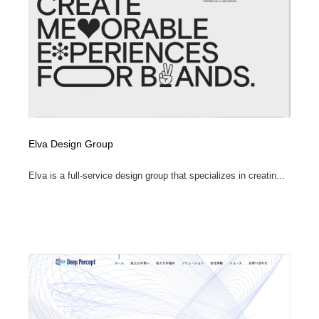
イラストレーター
コンテンツ・メディア制作会社
9
コンテンツ・メディア制作会社
フォント・フリーフォント / 書体
238
フォント・フリーフォント / 書体
レタリング・カリグラフィ・サイン・看板
31
レタリング・カリグラフィ・サイン・看板
編集・ライティング・コピーライター
19
Elva Design Group
編集・ライティング・コピーライター
スタイリスト・ヘア＆メークアップ・プロップ・セット
18
デザイン
Elva is a full-service design group that specializes in creatin...
スタイリスト・ヘア＆メークアップ・プロップ・セット
映像・クリエイター・プロダクション
164
デザイン
映像・クリエイター・プロダクション
撮影スタジオ・撮影用小物・背景ボード・リース・レン
20
タル
撮影スタジオ・撮影用小物・背景ボード・リース・レン
コーダー・エンジニア・デベロッパー
136
タル