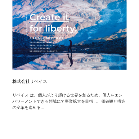
ホテル・旅館・温泉・銭湯・サウナ
旅行・観光・電車・航空会社
55
旅行・観光・電車・航空会社
アウトドア・キャンプ・登山
40
アウトドア・キャンプ・登山
スポーツ・スポーツ用品・トレーニング・ダイエット
71
スポーツ・スポーツ用品・トレーニング・ダイエット
ペット・トリミング
20
ペット・トリミング
ウェディング・結婚
38
ウェディング・結婚
育児・ベイビー・玩具・絵本
27
株式会社リベイス
リベイス は、個人がより輝ける世界を創るため、個人をエン
育児・ベイビー・玩具・絵本
宗教・神社仏閣・禅・寺・神社
33
パワーメントできる領域にて事業拡大を目指し、価値観と構造
の変革を進める...
宗教・神社仏閣・禅・寺・神社
法律・監査・税理士・弁護士・司法書士・行政
29
法律・監査・税理士・弁護士・司法書士・行政
求人・採用・転職・就職・人材紹介
379