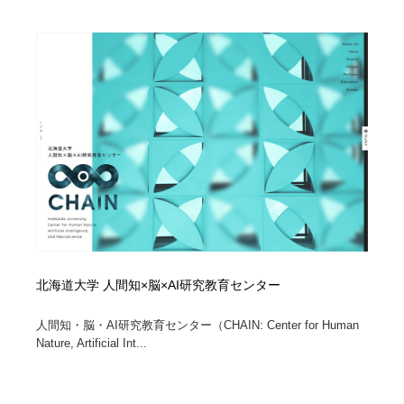
映画・アニメ・DVD・動画配信・放送・TV・ラジオ
音楽・アーティスト・楽器・舞台・演劇・ミュージカ
152
ル・ダンス
音楽・アーティスト・楽器・舞台・演劇・ミュージカ
芸能人・俳優・女優・タレント・モデル・芸能事務所
42
ル・ダンス
芸能人・俳優・女優・タレント・モデル・芸能事務所
キャンペーン・イベント・ワークショップ・コンペティ
77
ション
キャンペーン・イベント・ワークショップ・コンペティ
マッチングサービス
22
ション
マッチングサービス
アート・芸術・美術館・美術展・博物館・ギャラリー
383
アート・芸術・美術館・美術展・博物館・ギャラリー
鉛筆画・木炭画・デッサン・クロッキー
15
北海道大学 人間知×脳×AI研究教育センター
鉛筆画・木炭画・デッサン・クロッキー
グラフィティ・Graffiti・ストリートアート
4
人間知・脳・AI研究教育センター（CHAIN: Center for Human
Nature, Artificial Int...
グラフィティ・Graffiti・ストリートアート
GWD スタッフお気に入り
201
GWD スタッフお気に入り
Drawing Software / お絵かきソフト・アプリ・ブラシ
11