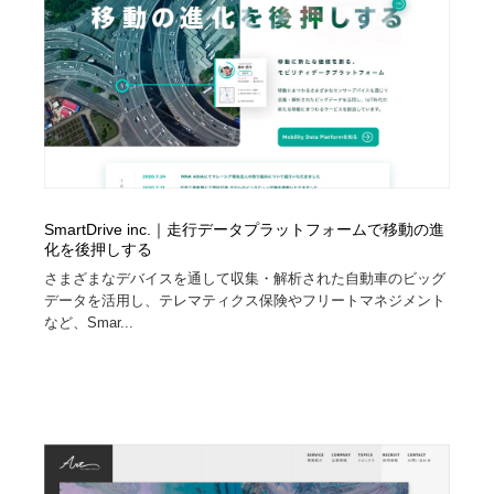
オフィス・シェアオフィス・コワーキング・シェアス
商業施設・商業ビル
33
ペース
商業施設・商業ビル
携帯電話・通信・サービス
15
携帯電話・通信・サービス
ファッション・洋服
511
ファッション・洋服
コスメ・化粧品・石鹸・シャンプー・ヘアケア・香水
220
コスメ・化粧品・石鹸・シャンプー・ヘアケア・香水
農業・林業・漁業・畜産・鉱業・燃料
54
SmartDrive inc.｜走行データプラットフォームで移動の進
化を後押しする
さまざまなデバイスを通して収集・解析された自動車のビッグ
農業・林業・漁業・畜産・鉱業・燃料
食品・飲料・酒・菓子
444
データを活用し、テレマティクス保険やフリートマネジメント
など、Smar...
食品・飲料・酒・菓子
飲食・レストラン・カフェ
182
飲食・レストラン・カフェ
植物・花・ガーデニング・造園
42
植物・花・ガーデニング・造園
陶芸・窯・ガラス・木工・手工芸
34