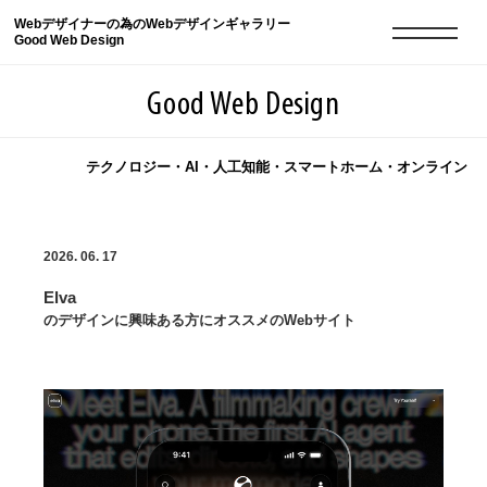
Webデザイナーの為のWebデザインギャラリー
Good Web Design
Good Web Design
テクノロジー・AI・人工知能・スマートホーム・オンライン
2026年08月09日の登録サイト数は8551件です
2026. 06. 17
登録Webサイト全一覧
8551
Elva
登録Webサイト全一覧!
現役Webデザイナーによるコラム
15
のデザインに興味ある方にオススメのWebサイト
現役Webデザイナーによるコラム
ニュース
12
ニュース
ABOUT
ABOUT
人気ランキング TOP100