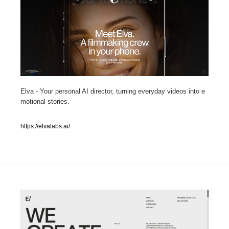
人気ランキング TOP100
業界別 登録Webサイト一覧
Web制作会社・プロダクション・デジタル
579
Elva - Your personal AI director, turning everyday videos into e
Web制作会社・プロダクション・デジタル
フォトグラファー・カメラマン・写真
257
motional stories.
フォトグラファー・カメラマン・写真
広告・マーケティング・PR・企画・プロデュース
182
https://elvalabs.ai/
広告・マーケティング・PR・企画・プロデュース
ブランディング・コンサルティング
151
ブランディング・コンサルティング
グラフィックデザイン・デザイン事務所
485
グラフィックデザイン・デザイン事務所
印刷・製本・包装・グッズ
43
印刷・製本・包装・グッズ
イラストレーター
160