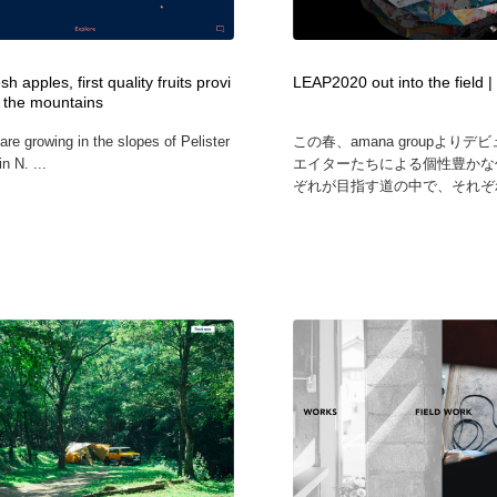
フォトグラファー・カメラマン・写真
グラフィックデザイン・デザイン事務所
485
h apples, first quality fruits provi
LEAP2020 out into the field 
 the mountains
グラフィックデザイン・デザイン事務所
コンテンツ・メディア制作会社
9
are growing in the slopes of Pelister
この春、amana groupより
n N. ...
エイターたちによる個性豊かな
コンテンツ・メディア制作会社
編集・ライティング・コピーライター
19
ぞれが目指す道の中で、それぞれ
編集・ライティング・コピーライター
撮影スタジオ・撮影用小物・背景ボード・リース・レンタル
20
撮影スタジオ・撮影用小物・背景ボード・リース・レンタル
レンタルサーバー・クラウドサービス・ドメイン
10
レンタルサーバー・クラウドサービス・ドメイン
3D・CG・モーションデザイン
20
3D・CG・モーションデザイン
ライフスタイル・家具・生活雑貨・家電
320
ライフスタイル・家具・生活雑貨・家電
時計・腕時計
28