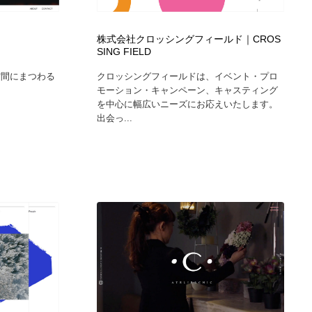
カメラ・レンズ
アニメーション・キャラクターデザイン
23
株式会社クロッシングフィールド｜CROS
SING FIELD
アニメーション・キャラクターデザイン
オフィス・シェアオフィス・コワーキング・シェアスペース
46
の空間にまつわる
クロッシングフィールドは、イベント・プロ
モーション・キャンペーン、キャスティング
オフィス・シェアオフィス・コワーキング・シェアスペース
ファッション・洋服
511
を中心に幅広いニーズにお応えいたします。
出会っ...
ファッション・洋服
食品・飲料・酒・菓子
444
食品・飲料・酒・菓子
陶芸・窯・ガラス・木工・手工芸
34
陶芸・窯・ガラス・木工・手工芸
宇宙
9
宇宙
書籍・本屋・出版・作家・小説家・脚本家
58
書籍・本屋・出版・作家・小説家・脚本家
ホテル・旅館・温泉・銭湯・サウナ
149