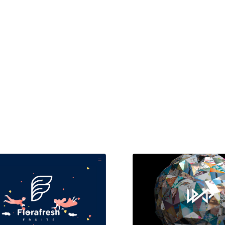
現役Webデザイナーによるコラム
15
現役Webデザイナーによるコラム
人気ランキング TOP100
人気ランキング TOP100
フォトグラファー・カメラマン・写真
257