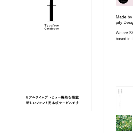
ヘアサロン・美容院・理髪店・エステ
旅行・観光・電車・航空会社
55
Made by 
pify Des
旅行・観光・電車・航空会社
ペット・トリミング
20
We are Sh
based in 
ペット・トリミング
宗教・神社仏閣・禅・寺・神社
33
宗教・神社仏閣・禅・寺・神社
健康・医療・福祉・病院・歯医者・製薬・薬品
200
健康・医療・福祉・病院・歯医者・製薬・薬品
教育・スクール・保育・幼稚園・小中高・大学・専門学校
173
教育・スクール・保育・幼稚園・小中高・大学・専門学校
日本伝統：着物・織物・舞踊・歌舞伎・茶道・華道・書道
17
日本伝統：着物・織物・舞踊・歌舞伎・茶道・華道・書道
芸能人・俳優・女優・タレント・モデル・芸能事務所
42
芸能人・俳優・女優・タレント・モデル・芸能事務所
アート・芸術・美術館・美術展・博物館・ギャラリー
383