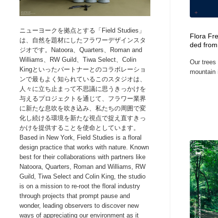
Web制作会社・プロダクション・デジタル
ブランディング・コンサルティング
151
ニューヨークを拠点とする「Field Studies」
Flora Fres
は、自然を題材にしたフラワーデザインスタ
ded from
ブランディング・コンサルティング
イラストレーター
160
ジオです。Natoora、Quarters、Roman and
Williams、RW Guild、Tiwa Select、Colin
Our trees 
Kingといったパートナーとのコラボレーショ
mountain i
イラストレーター
レタリング・カリグラフィ・サイン・看板
31
ンで最もよく知られているこのスタジオは、
人々に立ち止まって不思議に思うきっかけを
与えるプロジェクトを通じて、フラワー業界
レタリング・カリグラフィ・サイン・看板
映像・クリエイター・プロダクション
164
に新たな息吹を吹き込み、私たちの周囲で変
化し続ける環境を新たな視点で捉え直すきっ
かけを提供することを使命としています。
映像・クリエイター・プロダクション
Javascript・WordPress・CSS・SEO・コーディング
97
Based in New York, Field Studies is a floral
design practice that works with nature. Known
Javascript・WordPress・CSS・SEO・コーディング
フリー素材・写真・モックアップ
41
best for their collaborations with partners like
Natoora, Quarters, Roman and Williams, RW
Guild, Tiwa Select and Colin King, the studio
フリー素材・写真・モックアップ
プロダクト・インテリア
139
is on a mission to re-root the floral industry
through projects that prompt pause and
wonder, leading observers to discover new
プロダクト・インテリア
縫製・革製品・靴・鞄
55
ways of appreciating our environment as it