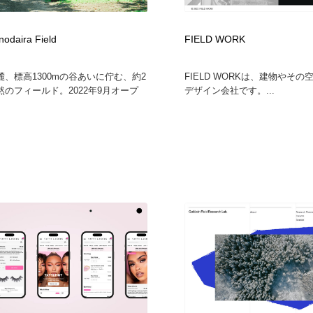
時計・腕時計
おもちゃ・ホビー・ゲーム
35
inodaira Field
FIELD WORK
おもちゃ・ホビー・ゲーム
建設・住宅・不動産・倉庫
197
、標高1300mの谷あいに佇む、約2
FIELD WORKは、建物やそ
のフィールド。2022年9月オープ
デザイン会社です。...
建設・住宅・不動産・倉庫
携帯電話・通信・サービス
15
携帯電話・通信・サービス
農業・林業・漁業・畜産・鉱業・燃料
54
農業・林業・漁業・畜産・鉱業・燃料
植物・花・ガーデニング・造園
42
植物・花・ガーデニング・造園
工業・加工・技術・機械・電気
59
工業・加工・技術・機械・電気
動物園・水族館・公園・テーマパーク・アミューズメント
23
動物園・水族館・公園・テーマパーク・アミューズメント
自動車・船・飛行機・交通・自転車
71