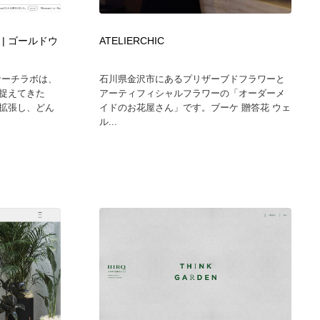
ホテル・旅館・温泉・銭湯・サウナ
スポーツ・スポーツ用品・トレーニング・ダイエット
71
ab. | ゴールドウ
ATELIERCHIC
スポーツ・スポーツ用品・トレーニング・ダイエット
育児・ベイビー・玩具・絵本
27
サーチラボは、
石川県金沢市にあるプリザーブドフラワーと
捉えてきた
アーティフィシャルフラワーの「オーダーメ
育児・ベイビー・玩具・絵本
求人・採用・転職・就職・人材紹介
379
拡張し、どん
イドのお花屋さん」です。ブーケ 贈答花 ウェ
ル...
求人・採用・転職・就職・人材紹介
起業・事業支援・ボランティア・NPO
8
起業・事業支援・ボランティア・NPO
テクノロジー・AI・人工知能・スマートホーム・オンライン
74
テクノロジー・AI・人工知能・スマートホーム・オンライン
音楽・アーティスト・楽器・舞台・演劇・ミュージカル・ダ
152
ンス
音楽・アーティスト・楽器・舞台・演劇・ミュージカル・ダ
マッチングサービス
22
ンス
マッチングサービス
グラフィティ・Graffiti・ストリートアート
4