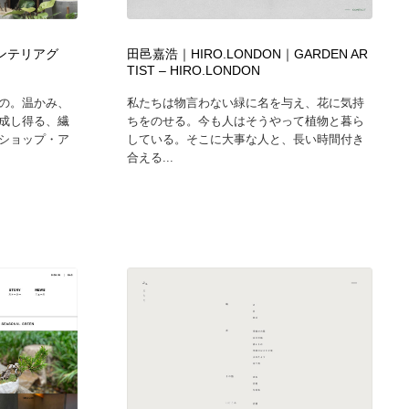
グラフィティ・Graffiti・ストリートアート
ニュース・マガジン・メディア・SNS・YouTube
346
インテリアグ
田邑嘉浩｜HIRO.LONDON｜GARDEN AR
ニュース・マガジン・メディア・SNS・YouTube
TIST – HIRO.LONDON
の。温かみ、
私たちは物言わない緑に名を与え、花に気持
成し得る、繊
ちをのせる。今も人はそうやって植物と暮ら
ショップ・ア
している。そこに大事な人と、長い時間付き
合える...