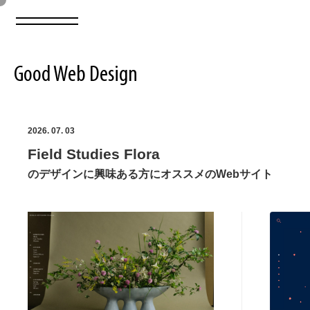
Good Web Design
2026年08月07日の登録サイト数は8549件です
2026. 07. 03
Field Studies Flora
登録Webサイト全一覧
8549
のデザインに興味ある方にオススメのWebサイト
登録Webサイト全一覧!
ABOUT
ABOUT
業界別 登録Webサイト一覧
Web制作会社・プロダクション・デジタル
579