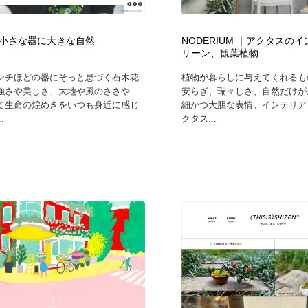
鉛筆画・木炭画・デッサン・クロッキー
Drawing Software / お絵かきソフト・アプリ・ブラシ
11
小さな器に大きな自然
NODERIUM ｜アクタスの
Drawing Software / お絵かきソフト・アプリ・ブラシ
リーン、観葉植物
ンチほどの器にそっと息づく石木花
植物が暮らしに与えてくれるも
強さや美しさ、大地や風のささや
安らぎ、瑞々しさ、自然だけが
て生命の煌めきをいつも身近に感じ
細かつ大胆な表情。インテリア
.
クタス...