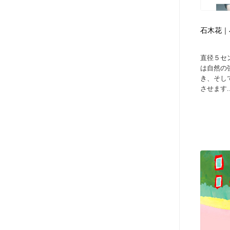
アート・芸術・美術館・美術展・博物館・ギャラリー
GWD スタッフお気に入り
201
石木花｜
GWD スタッフお気に入り
直径５セ
は自然の
き、そし
させます..