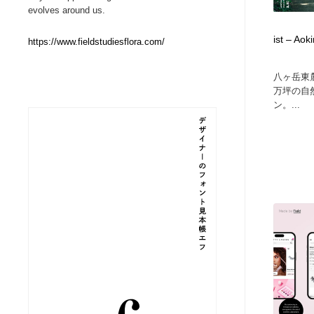
evolves around us.
縫製・革製品・靴・鞄
ジュエリー・装飾品
54
ist – Aok
https://www.fieldstudiesflora.com/
ジュエリー・装飾品
建築・空間・工務店・内装・店舗・環境デザイン
276
八ヶ岳東麓
万坪の自然
建築・空間・工務店・内装・店舗・環境デザイン
商業施設・商業ビル
33
ン。...
商業施設・商業ビル
コスメ・化粧品・石鹸・シャンプー・ヘアケア・香水
220
コスメ・化粧品・石鹸・シャンプー・ヘアケア・香水
飲食・レストラン・カフェ
181
飲食・レストラン・カフェ
材料：糸・布・紙・プラスチック・石・木材
38
材料：糸・布・紙・プラスチック・石・木材
日本の歴史・資料・伝統・将棋・囲碁
4
日本の歴史・資料・伝統・将棋・囲碁
ヘアサロン・美容院・理髪店・エステ
60