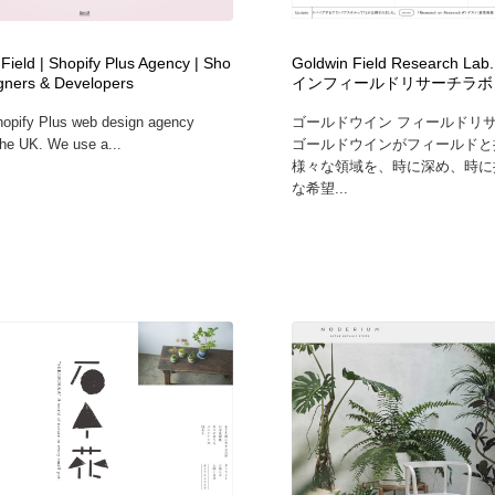
自動車・船・飛行機・交通・自転車
アウトドア・キャンプ・登山
40
Field | Shopify Plus Agency | Sho
Goldwin Field Research L
igners & Developers
インフィールドリサーチラボ
アウトドア・キャンプ・登山
ウェディング・結婚
38
opify Plus web design agency
ゴールドウイン フィールドリ
the UK. We use a...
ゴールドウインがフィールドと
ウェディング・結婚
法律・監査・税理士・弁護士・司法書士・行政
29
様々な領域を、時に深め、時に
な希望...
法律・監査・税理士・弁護士・司法書士・行政
金融・銀行・投資・保険・M&A・商社
78
金融・銀行・投資・保険・M&A・商社
システム開発・IT・決済・アプリ・ソフトウェア
99
システム開発・IT・決済・アプリ・ソフトウェア
映画・アニメ・DVD・動画配信・放送・TV・ラジオ
65
映画・アニメ・DVD・動画配信・放送・TV・ラジオ
キャンペーン・イベント・ワークショップ・コンペティショ
77
ン
キャンペーン・イベント・ワークショップ・コンペティショ
鉛筆画・木炭画・デッサン・クロッキー
15
ン