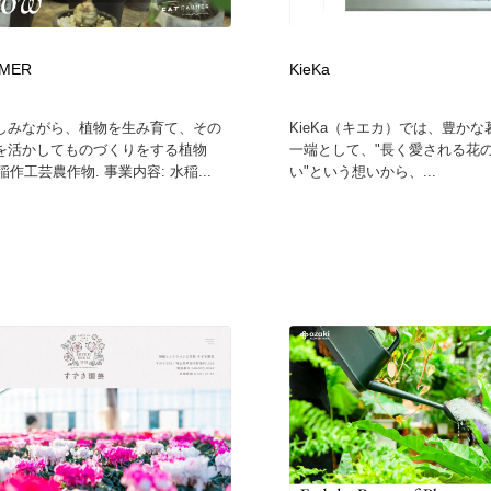
RMER
KieKa
しみながら、植物を生み育て、その
KieKa（キエカ）では、豊か
を活かしてものづくりをする植物
一端として、"長く愛される花
。稲作工芸農作物. 事業内容: 水稲...
い"という想いから、...