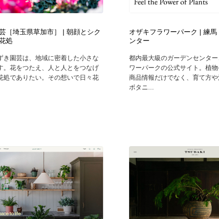
芸［埼玉県草加市］ | 朝顔とシク
オザキフラワーパーク | 練
花処
ンター
ずき園芸は、地域に密着した小さな
都内最大級のガーデンセンター
す。花をつたえ、人と人とをつなげ
ワーパークの公式サイト。植物
花処でありたい。その想いで日々花
商品情報だけでなく、育て方や
ボタニ...