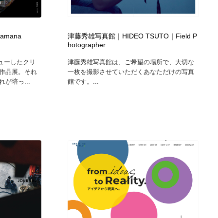
広告・マーケティング・PR・企画・プロデュース
印刷・製本・包装・グッズ
43
| amana
津藤秀雄写真館｜HIDEO TSUTO｜Field P
hotographer
印刷・製本・包装・グッズ
フォント・フリーフォント / 書体
238
デビューしたクリ
津藤秀雄写真館は、ご希望の場所で、大切な
作品展。それ
一枚を撮影させていただくあなただけの写真
フォント・フリーフォント / 書体
スタイリスト・ヘア＆メークアップ・プロップ・セットデザ
18
が培っ...
館です。...
イン
スタイリスト・ヘア＆メークアップ・プロップ・セットデザ
コーダー・エンジニア・デベロッパー
136
イン
コーダー・エンジニア・デベロッパー
ネット通販・EC・オークション・フリマ
15
ネット通販・EC・オークション・フリマ
眼鏡・コンタクトレンズ・サングラス
30
眼鏡・コンタクトレンズ・サングラス
ネオンサイン・ネオン菅・オリジナル
7
ネオンサイン・ネオン菅・オリジナル
カメラ・レンズ
18