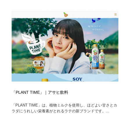
ホテル・旅館・温泉・銭湯・サウナ
旅行・観光・電車・航空会社
55
旅行・観光・電車・航空会社
アウトドア・キャンプ・登山
40
アウトドア・キャンプ・登山
スポーツ・スポーツ用品・トレーニング・ダイエット
71
スポーツ・スポーツ用品・トレーニング・ダイエット
ペット・トリミング
20
ペット・トリミング
ウェディング・結婚
38
ウェディング・結婚
育児・ベイビー・玩具・絵本
27
育児・ベイビー・玩具・絵本
宗教・神社仏閣・禅・寺・神社
33
「PLANT TIME」｜アサヒ飲料
宗教・神社仏閣・禅・寺・神社
法律・監査・税理士・弁護士・司法書士・行政
29
「PLANT TIME」は、植物ミルクを使用し、ほどよい甘さとカ
ラダにうれしい栄養素がとれるラテの新ブランドです。...
法律・監査・税理士・弁護士・司法書士・行政
求人・採用・転職・就職・人材紹介
379