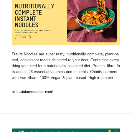
人気ランキング TOP100
業界別 登録Webサイト一覧
Web制作会社・プロダクション・デジタル
579
Web制作会社・プロダクション・デジタル
フォトグラファー・カメラマン・写真
257
Future Noodles are super tasty, nutritionally complete, plant-ba
sed, convenient meals delivered to your door. Containing every
thing you need for a nutritionally balanced diet. Protein, fibre, fa
フォトグラファー・カメラマン・写真
広告・マーケティング・PR・企画・プロデュース
182
ts and all 26 essential vitamins and minerals. Charity partners
with FareShare. 100% Vegan & plant-based. High in protein.
広告・マーケティング・PR・企画・プロデュース
ブランディング・コンサルティング
151
https://futurenoodles.com/
ブランディング・コンサルティング
グラフィックデザイン・デザイン事務所
485
グラフィックデザイン・デザイン事務所
印刷・製本・包装・グッズ
43
印刷・製本・包装・グッズ
イラストレーター
160