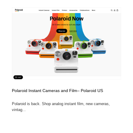
オフィス・シェアオフィス・コワーキング・シェアス
商業施設・商業ビル
33
ペース
商業施設・商業ビル
携帯電話・通信・サービス
15
携帯電話・通信・サービス
ファッション・洋服
511
ファッション・洋服
コスメ・化粧品・石鹸・シャンプー・ヘアケア・香水
220
コスメ・化粧品・石鹸・シャンプー・ヘアケア・香水
農業・林業・漁業・畜産・鉱業・燃料
54
農業・林業・漁業・畜産・鉱業・燃料
食品・飲料・酒・菓子
444
食品・飲料・酒・菓子
飲食・レストラン・カフェ
182
Polaroid Instant Cameras and Film– Polaroid US
Polaroid is back. Shop analog instant film, new cameras,
飲食・レストラン・カフェ
植物・花・ガーデニング・造園
42
vintag...
植物・花・ガーデニング・造園
陶芸・窯・ガラス・木工・手工芸
34