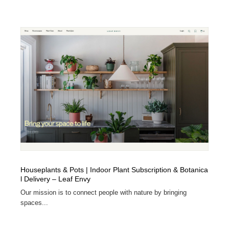
映画・アニメ・DVD・動画配信・放送・TV・ラジオ
音楽・アーティスト・楽器・舞台・演劇・ミュージカ
152
ル・ダンス
音楽・アーティスト・楽器・舞台・演劇・ミュージカ
芸能人・俳優・女優・タレント・モデル・芸能事務所
42
ル・ダンス
芸能人・俳優・女優・タレント・モデル・芸能事務所
キャンペーン・イベント・ワークショップ・コンペティ
77
ション
キャンペーン・イベント・ワークショップ・コンペティ
マッチングサービス
22
ション
マッチングサービス
アート・芸術・美術館・美術展・博物館・ギャラリー
383
アート・芸術・美術館・美術展・博物館・ギャラリー
鉛筆画・木炭画・デッサン・クロッキー
15
Houseplants & Pots | Indoor Plant Subscription & Botanica
鉛筆画・木炭画・デッサン・クロッキー
グラフィティ・Graffiti・ストリートアート
4
l Delivery – Leaf Envy
Our mission is to connect people with nature by bringing
グラフィティ・Graffiti・ストリートアート
GWD スタッフお気に入り
201
spaces...
GWD スタッフお気に入り
Drawing Software / お絵かきソフト・アプリ・ブラシ
11