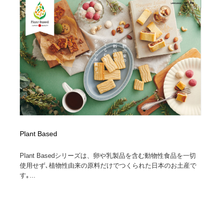
コーダー・エンジニア・デベロッパー
Javascript・WordPress・CSS・SEO・コーディング
97
Javascript・WordPress・CSS・SEO・コーディング
レンタルサーバー・クラウドサービス・ドメイン
10
レンタルサーバー・クラウドサービス・ドメイン
ネット通販・EC・オークション・フリマ
15
ネット通販・EC・オークション・フリマ
フリー素材・写真・モックアップ
41
フリー素材・写真・モックアップ
3D・CG・モーションデザイン
20
3D・CG・モーションデザイン
眼鏡・コンタクトレンズ・サングラス
30
Plant Based
眼鏡・コンタクトレンズ・サングラス
プロダクト・インテリア
139
Plant Basedシリーズは、卵や乳製品を含む動物性食品を一切
使用せず､植物性由来の原料だけでつくられた日本のお土産で
プロダクト・インテリア
ライフスタイル・家具・生活雑貨・家電
320
す｡...
ライフスタイル・家具・生活雑貨・家電
ネオンサイン・ネオン菅・オリジナル
7
ネオンサイン・ネオン菅・オリジナル