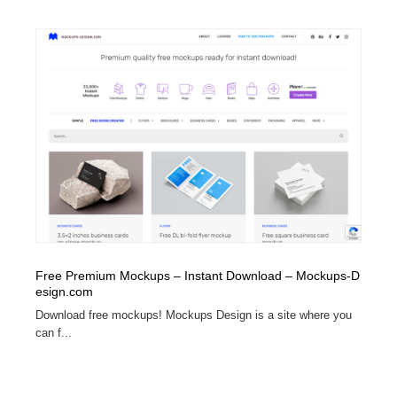
陶芸・窯・ガラス・木工・手工芸
材料：糸・布・紙・プラスチック・石・木材
38
材料：糸・布・紙・プラスチック・石・木材
工業・加工・技術・機械・電気
59
工業・加工・技術・機械・電気
宇宙
9
宇宙
日本の歴史・資料・伝統・将棋・囲碁
4
日本の歴史・資料・伝統・将棋・囲碁
動物園・水族館・公園・テーマパーク・アミューズメン
23
ト
動物園・水族館・公園・テーマパーク・アミューズメン
書籍・本屋・出版・作家・小説家・脚本家
58
ト
Free Premium Mockups – Instant Download – Mockups-D
書籍・本屋・出版・作家・小説家・脚本家
ヘアサロン・美容院・理髪店・エステ
60
esign.com
Download free mockups! Mockups Design is a site where you
ヘアサロン・美容院・理髪店・エステ
自動車・船・飛行機・交通・自転車
71
can f...
自動車・船・飛行機・交通・自転車
ホテル・旅館・温泉・銭湯・サウナ
149