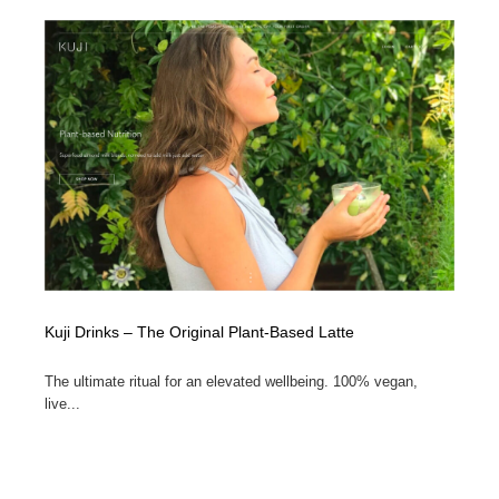
縫製・革製品・靴・鞄
55
縫製・革製品・靴・鞄
時計・腕時計
28
時計・腕時計
カメラ・レンズ
18
カメラ・レンズ
ジュエリー・装飾品
54
ジュエリー・装飾品
おもちゃ・ホビー・ゲーム
35
おもちゃ・ホビー・ゲーム
アニメーション・キャラクターデザイン
23
アニメーション・キャラクターデザイン
建築・空間・工務店・内装・店舗・環境デザイン
276
Kuji Drinks – The Original Plant-Based Latte
建築・空間・工務店・内装・店舗・環境デザイン
The ultimate ritual for an elevated wellbeing. 100% vegan,
建設・住宅・不動産・倉庫
197
live...
建設・住宅・不動産・倉庫
オフィス・シェアオフィス・コワーキング・シェアス
46
ペース