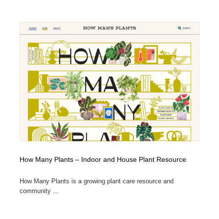
求人・採用・転職・就職・人材紹介
健康・医療・福祉・病院・歯医者・製薬・薬品
200
健康・医療・福祉・病院・歯医者・製薬・薬品
金融・銀行・投資・保険・M&A・商社
78
金融・銀行・投資・保険・M&A・商社
起業・事業支援・ボランティア・NPO
8
起業・事業支援・ボランティア・NPO
教育・スクール・保育・幼稚園・小中高・大学・専門学
173
校
教育・スクール・保育・幼稚園・小中高・大学・専門学
システム開発・IT・決済・アプリ・ソフトウェア
99
校
システム開発・IT・決済・アプリ・ソフトウェア
テクノロジー・AI・人工知能・スマートホーム・オンラ
74
イン
How Many Plants – Indoor and House Plant Resource
テクノロジー・AI・人工知能・スマートホーム・オンラ
日本伝統：着物・織物・舞踊・歌舞伎・茶道・華道・書
17
イン
道
How Many Plants is a growing plant care resource and
community ...
日本伝統：着物・織物・舞踊・歌舞伎・茶道・華道・書
映画・アニメ・DVD・動画配信・放送・TV・ラジオ
65
道