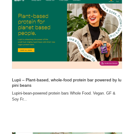
イラストレーター
コンテンツ・メディア制作会社
9
コンテンツ・メディア制作会社
フォント・フリーフォント / 書体
238
フォント・フリーフォント / 書体
レタリング・カリグラフィ・サイン・看板
31
レタリング・カリグラフィ・サイン・看板
編集・ライティング・コピーライター
19
編集・ライティング・コピーライター
スタイリスト・ヘア＆メークアップ・プロップ・セット
18
デザイン
Lupii – Plant-based, whole-food protein bar powered by lu
pini beans
スタイリスト・ヘア＆メークアップ・プロップ・セット
映像・クリエイター・プロダクション
164
デザイン
Lupini-bean-powered protein bars Whole Food. Vegan. GF &
Soy Fr...
映像・クリエイター・プロダクション
撮影スタジオ・撮影用小物・背景ボード・リース・レン
20
タル
撮影スタジオ・撮影用小物・背景ボード・リース・レン
コーダー・エンジニア・デベロッパー
136
タル