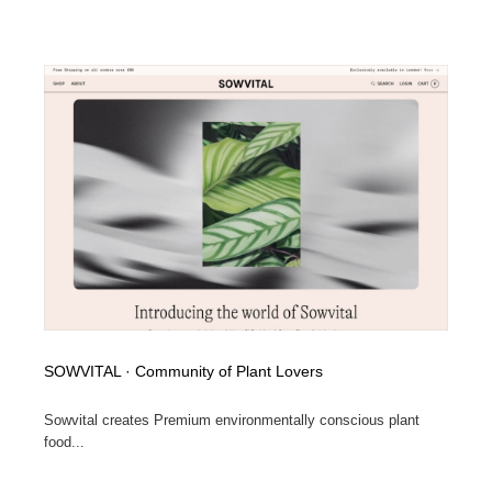
Drawing Software / お絵かきソフト・アプリ・ブラシ
ニュース・マガジン・メディア・SNS・YouTube
346
ニュース・マガジン・メディア・SNS・YouTube
SOWVITAL · Community of Plant Lovers
Sowvital creates Premium environmentally conscious plant
food...