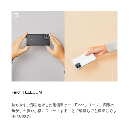
映画・アニメ・DVD・動画配信・放送・TV・ラジオ
音楽・アーティスト・楽器・舞台・演劇・ミュージカ
152
ル・ダンス
音楽・アーティスト・楽器・舞台・演劇・ミュージカ
芸能人・俳優・女優・タレント・モデル・芸能事務所
42
ル・ダンス
芸能人・俳優・女優・タレント・モデル・芸能事務所
キャンペーン・イベント・ワークショップ・コンペティ
77
ション
キャンペーン・イベント・ワークショップ・コンペティ
マッチングサービス
22
ション
マッチングサービス
アート・芸術・美術館・美術展・博物館・ギャラリー
383
アート・芸術・美術館・美術展・博物館・ギャラリー
鉛筆画・木炭画・デッサン・クロッキー
15
Finch | ELECOM
鉛筆画・木炭画・デッサン・クロッキー
グラフィティ・Graffiti・ストリートアート
4
持ちやすい形を追求した耐衝撃ケースFinchシリーズ。四隅の
角が手の腹や小指にフィットすることで縦持ちでも横持ちでも
グラフィティ・Graffiti・ストリートアート
GWD スタッフお気に入り
201
手に馴染み...
GWD スタッフお気に入り
Drawing Software / お絵かきソフト・アプリ・ブラシ
11