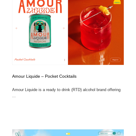
コーダー・エンジニア・デベロッパー
Javascript・WordPress・CSS・SEO・コーディング
97
Javascript・WordPress・CSS・SEO・コーディング
レンタルサーバー・クラウドサービス・ドメイン
10
レンタルサーバー・クラウドサービス・ドメイン
ネット通販・EC・オークション・フリマ
15
ネット通販・EC・オークション・フリマ
フリー素材・写真・モックアップ
41
フリー素材・写真・モックアップ
3D・CG・モーションデザイン
21
3D・CG・モーションデザイン
Amour Liquide – Pocket Cocktails
眼鏡・コンタクトレンズ・サングラス
30
Amour Liquide is a ready to drink (RTD) alcohol brand offering
眼鏡・コンタクトレンズ・サングラス
プロダクト・インテリア
139
...
プロダクト・インテリア
ライフスタイル・家具・生活雑貨・家電
320
ライフスタイル・家具・生活雑貨・家電
ネオンサイン・ネオン菅・オリジナル
7
ネオンサイン・ネオン菅・オリジナル