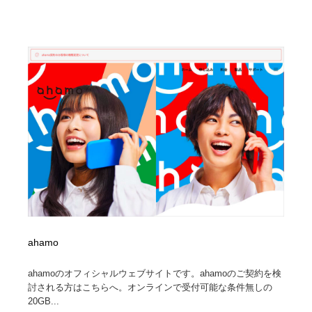
Drawing Software / お絵かきソフト・アプリ・ブラシ
ニュース・マガジン・メディア・SNS・YouTube
346
ニュース・マガジン・メディア・SNS・YouTube
ahamo
ahamoのオフィシャルウェブサイトです。ahamoのご契約を検
討される方はこちらへ。オンラインで受付可能な条件無しの
20GB...