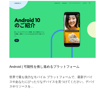
ホテル・旅館・温泉・銭湯・サウナ
旅行・観光・電車・航空会社
55
旅行・観光・電車・航空会社
アウトドア・キャンプ・登山
40
アウトドア・キャンプ・登山
スポーツ・スポーツ用品・トレーニング・ダイエット
71
スポーツ・スポーツ用品・トレーニング・ダイエット
ペット・トリミング
20
ペット・トリミング
ウェディング・結婚
38
ウェディング・結婚
育児・ベイビー・玩具・絵本
27
Android | 可能性を推し進めるプラットフォーム
育児・ベイビー・玩具・絵本
宗教・神社仏閣・禅・寺・神社
33
世界で最も強力なモバイル プラットフォームで、最新デバイ
スやあなたにぴったりなデバイスを見つけてください。デバイ
宗教・神社仏閣・禅・寺・神社
法律・監査・税理士・弁護士・司法書士・行政
29
スやリソースを...
法律・監査・税理士・弁護士・司法書士・行政
求人・採用・転職・就職・人材紹介
379