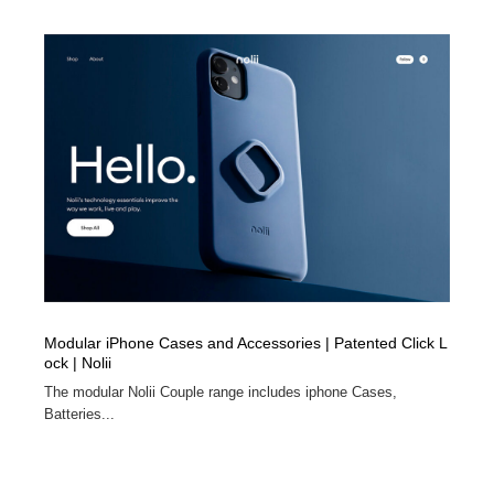
求人・採用・転職・就職・人材紹介
健康・医療・福祉・病院・歯医者・製薬・薬品
200
健康・医療・福祉・病院・歯医者・製薬・薬品
金融・銀行・投資・保険・M&A・商社
78
金融・銀行・投資・保険・M&A・商社
起業・事業支援・ボランティア・NPO
8
起業・事業支援・ボランティア・NPO
教育・スクール・保育・幼稚園・小中高・大学・専門学
173
校
教育・スクール・保育・幼稚園・小中高・大学・専門学
システム開発・IT・決済・アプリ・ソフトウェア
99
校
システム開発・IT・決済・アプリ・ソフトウェア
テクノロジー・AI・人工知能・スマートホーム・オンラ
74
イン
Modular iPhone Cases and Accessories | Patented Click L
ock | Nolii
テクノロジー・AI・人工知能・スマートホーム・オンラ
日本伝統：着物・織物・舞踊・歌舞伎・茶道・華道・書
17
イン
The modular Nolii Couple range includes iphone Cases,
道
Batteries...
日本伝統：着物・織物・舞踊・歌舞伎・茶道・華道・書
映画・アニメ・DVD・動画配信・放送・TV・ラジオ
65
道