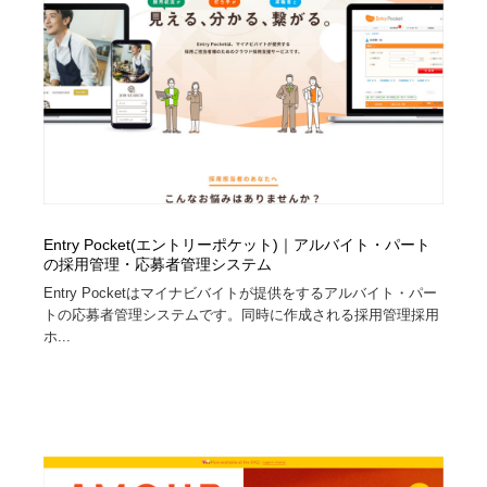
イラストレーター
コンテンツ・メディア制作会社
9
コンテンツ・メディア制作会社
フォント・フリーフォント / 書体
238
フォント・フリーフォント / 書体
レタリング・カリグラフィ・サイン・看板
31
レタリング・カリグラフィ・サイン・看板
編集・ライティング・コピーライター
19
編集・ライティング・コピーライター
スタイリスト・ヘア＆メークアップ・プロップ・セット
Entry Pocket(エントリーポケット)｜アルバイト・パート
18
デザイン
の採用管理・応募者管理システム
Entry Pocketはマイナビバイトが提供をするアルバイト・パー
スタイリスト・ヘア＆メークアップ・プロップ・セット
トの応募者管理システムです。同時に作成される採用管理採用
映像・クリエイター・プロダクション
164
デザイン
ホ...
映像・クリエイター・プロダクション
撮影スタジオ・撮影用小物・背景ボード・リース・レン
20
タル
撮影スタジオ・撮影用小物・背景ボード・リース・レン
コーダー・エンジニア・デベロッパー
136
タル