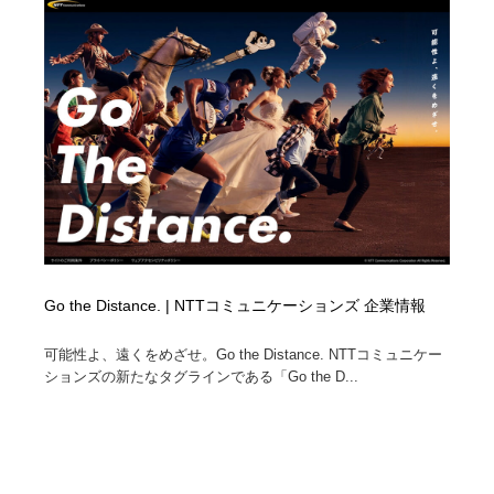
陶芸・窯・ガラス・木工・手工芸
材料：糸・布・紙・プラスチック・石・木材
38
材料：糸・布・紙・プラスチック・石・木材
工業・加工・技術・機械・電気
59
工業・加工・技術・機械・電気
宇宙
9
宇宙
日本の歴史・資料・伝統・将棋・囲碁
4
日本の歴史・資料・伝統・将棋・囲碁
動物園・水族館・公園・テーマパーク・アミューズメン
23
ト
動物園・水族館・公園・テーマパーク・アミューズメン
書籍・本屋・出版・作家・小説家・脚本家
58
Go the Distance. | NTTコミュニケーションズ 企業情報
ト
書籍・本屋・出版・作家・小説家・脚本家
ヘアサロン・美容院・理髪店・エステ
60
可能性よ、遠くをめざせ。Go the Distance. NTTコミュニケー
ションズの新たなタグラインである「Go the D...
ヘアサロン・美容院・理髪店・エステ
自動車・船・飛行機・交通・自転車
71
自動車・船・飛行機・交通・自転車
ホテル・旅館・温泉・銭湯・サウナ
149