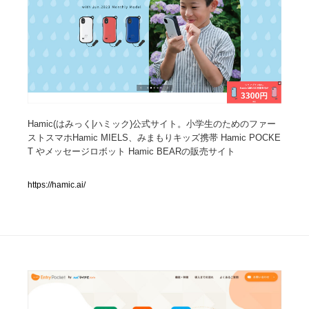
人気ランキング TOP100
業界別 登録Webサイト一覧
Web制作会社・プロダクション・デジタル
579
Hamic(はみっく|ハミック)公式サイト。小学生のためのファー
Web制作会社・プロダクション・デジタル
フォトグラファー・カメラマン・写真
257
ストスマホHamic MIELS、みまもりキッズ携帯 Hamic POCKE
T やメッセージロボット Hamic BEARの販売サイト
フォトグラファー・カメラマン・写真
広告・マーケティング・PR・企画・プロデュース
182
https://hamic.ai/
広告・マーケティング・PR・企画・プロデュース
ブランディング・コンサルティング
151
ブランディング・コンサルティング
グラフィックデザイン・デザイン事務所
485
グラフィックデザイン・デザイン事務所
印刷・製本・包装・グッズ
43
印刷・製本・包装・グッズ
イラストレーター
160