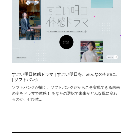
オフィス・シェアオフィス・コワーキング・シェアス
商業施設・商業ビル
33
ペース
商業施設・商業ビル
携帯電話・通信・サービス
15
携帯電話・通信・サービス
ファッション・洋服
511
ファッション・洋服
コスメ・化粧品・石鹸・シャンプー・ヘアケア・香水
220
コスメ・化粧品・石鹸・シャンプー・ヘアケア・香水
農業・林業・漁業・畜産・鉱業・燃料
54
すごい明日体感ドラマ | すごい明日を、みんなのものに。
農業・林業・漁業・畜産・鉱業・燃料
食品・飲料・酒・菓子
444
| ソフトバンク
ソフトバンクが描く、ソフトバンクだからこそ実現できる未来
食品・飲料・酒・菓子
飲食・レストラン・カフェ
182
の姿をドラマで体感！ あなたの選択で未来がどんな風に変わ
るのか、ぜひ体...
飲食・レストラン・カフェ
植物・花・ガーデニング・造園
42
植物・花・ガーデニング・造園
陶芸・窯・ガラス・木工・手工芸
34