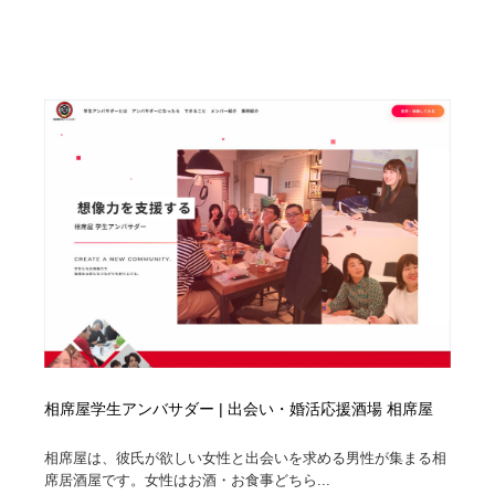
求人・採用・転職・就職・人材紹介
健康・医療・福祉・病院・歯医者・製薬・薬品
200
健康・医療・福祉・病院・歯医者・製薬・薬品
金融・銀行・投資・保険・M&A・商社
78
金融・銀行・投資・保険・M&A・商社
起業・事業支援・ボランティア・NPO
8
起業・事業支援・ボランティア・NPO
教育・スクール・保育・幼稚園・小中高・大学・専門学
173
校
教育・スクール・保育・幼稚園・小中高・大学・専門学
システム開発・IT・決済・アプリ・ソフトウェア
99
校
システム開発・IT・決済・アプリ・ソフトウェア
テクノロジー・AI・人工知能・スマートホーム・オンラ
74
イン
テクノロジー・AI・人工知能・スマートホーム・オンラ
日本伝統：着物・織物・舞踊・歌舞伎・茶道・華道・書
17
イン
道
相席屋学生アンバサダー | 出会い・婚活応援酒場 相席屋
日本伝統：着物・織物・舞踊・歌舞伎・茶道・華道・書
映画・アニメ・DVD・動画配信・放送・TV・ラジオ
65
相席屋は、彼氏が欲しい女性と出会いを求める男性が集まる相
道
席居酒屋です。女性はお酒・お食事どちら...