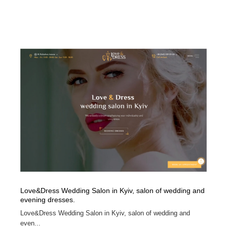
陶芸・窯・ガラス・木工・手工芸
材料：糸・布・紙・プラスチック・石・木材
38
材料：糸・布・紙・プラスチック・石・木材
工業・加工・技術・機械・電気
59
工業・加工・技術・機械・電気
宇宙
9
宇宙
日本の歴史・資料・伝統・将棋・囲碁
4
日本の歴史・資料・伝統・将棋・囲碁
動物園・水族館・公園・テーマパーク・アミューズメン
23
ト
動物園・水族館・公園・テーマパーク・アミューズメン
書籍・本屋・出版・作家・小説家・脚本家
58
ト
書籍・本屋・出版・作家・小説家・脚本家
ヘアサロン・美容院・理髪店・エステ
60
ヘアサロン・美容院・理髪店・エステ
自動車・船・飛行機・交通・自転車
71
Love&Dress Wedding Salon in Kyiv, salon of wedding and
evening dresses.
自動車・船・飛行機・交通・自転車
ホテル・旅館・温泉・銭湯・サウナ
149
Love&Dress Wedding Salon in Kyiv, salon of wedding and
even...