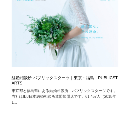
イラストレーター
コンテンツ・メディア制作会社
9
コンテンツ・メディア制作会社
フォント・フリーフォント / 書体
238
フォント・フリーフォント / 書体
レタリング・カリグラフィ・サイン・看板
31
レタリング・カリグラフィ・サイン・看板
編集・ライティング・コピーライター
19
編集・ライティング・コピーライター
スタイリスト・ヘア＆メークアップ・プロップ・セット
18
デザイン
結婚相談所 パブリックスターツ｜東京・福島｜PUBLICST
ARTS
スタイリスト・ヘア＆メークアップ・プロップ・セット
映像・クリエイター・プロダクション
164
デザイン
東京都と福島県にある結婚相談所、パブリックスターツです。
当社はIBJ日本結婚相談所連盟加盟店です。61,457人（2018年
映像・クリエイター・プロダクション
撮影スタジオ・撮影用小物・背景ボード・リース・レン
20
1...
タル
撮影スタジオ・撮影用小物・背景ボード・リース・レン
コーダー・エンジニア・デベロッパー
136
タル