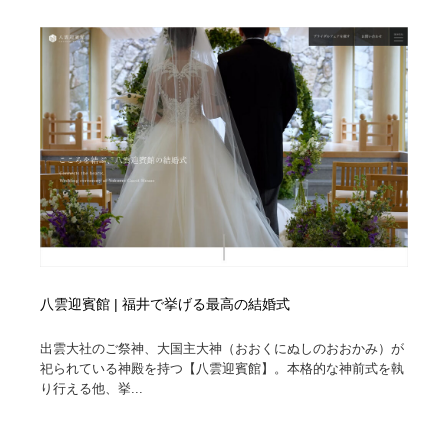
八雲迎賓館 | 福井で挙げる最高の結婚式
出雲大社のご祭神、大国主大神（おおくにぬしのおおかみ）が
祀られている神殿を持つ【八雲迎賓館】。本格的な神前式を執
り行える他、挙...