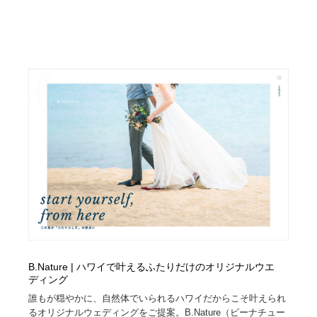
映画・アニメ・DVD・動画配信・放送・TV・ラジオ
音楽・アーティスト・楽器・舞台・演劇・ミュージカ
152
ル・ダンス
音楽・アーティスト・楽器・舞台・演劇・ミュージカ
芸能人・俳優・女優・タレント・モデル・芸能事務所
42
ル・ダンス
芸能人・俳優・女優・タレント・モデル・芸能事務所
キャンペーン・イベント・ワークショップ・コンペティ
77
ション
キャンペーン・イベント・ワークショップ・コンペティ
マッチングサービス
22
ション
マッチングサービス
アート・芸術・美術館・美術展・博物館・ギャラリー
383
アート・芸術・美術館・美術展・博物館・ギャラリー
鉛筆画・木炭画・デッサン・クロッキー
15
鉛筆画・木炭画・デッサン・クロッキー
グラフィティ・Graffiti・ストリートアート
4
B.Nature | ハワイで叶えるふたりだけのオリジナルウエ
グラフィティ・Graffiti・ストリートアート
GWD スタッフお気に入り
201
ディング
誰もが穏やかに、自然体でいられるハワイだからこそ叶えられ
GWD スタッフお気に入り
Drawing Software / お絵かきソフト・アプリ・ブラシ
11
るオリジナルウェディングをご提案。B.Nature（ビーナチュー