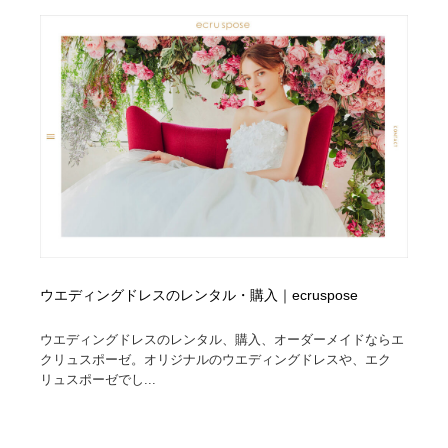
コーダー・エンジニア・デベロッパー
Javascript・WordPress・CSS・SEO・コーディング
97
Javascript・WordPress・CSS・SEO・コーディング
レンタルサーバー・クラウドサービス・ドメイン
10
レンタルサーバー・クラウドサービス・ドメイン
ネット通販・EC・オークション・フリマ
15
ネット通販・EC・オークション・フリマ
フリー素材・写真・モックアップ
41
フリー素材・写真・モックアップ
3D・CG・モーションデザイン
20
3D・CG・モーションデザイン
眼鏡・コンタクトレンズ・サングラス
30
ウエディングドレスのレンタル・購入｜ecruspose
眼鏡・コンタクトレンズ・サングラス
プロダクト・インテリア
139
ウエディングドレスのレンタル、購入、オーダーメイドならエ
プロダクト・インテリア
ライフスタイル・家具・生活雑貨・家電
320
クリュスポーゼ。オリジナルのウエディングドレスや、エク
リュスポーゼでし...
ライフスタイル・家具・生活雑貨・家電
ネオンサイン・ネオン菅・オリジナル
7
ネオンサイン・ネオン菅・オリジナル