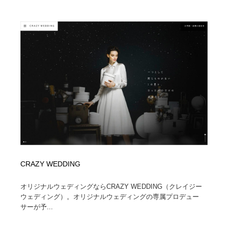
縫製・革製品・靴・鞄
55
縫製・革製品・靴・鞄
時計・腕時計
28
時計・腕時計
カメラ・レンズ
18
カメラ・レンズ
ジュエリー・装飾品
54
ジュエリー・装飾品
おもちゃ・ホビー・ゲーム
35
おもちゃ・ホビー・ゲーム
アニメーション・キャラクターデザイン
23
アニメーション・キャラクターデザイン
建築・空間・工務店・内装・店舗・環境デザイン
276
CRAZY WEDDING
建築・空間・工務店・内装・店舗・環境デザイン
建設・住宅・不動産・倉庫
197
オリジナルウェディングならCRAZY WEDDING（クレイジー
ウェディング）。オリジナルウェディングの専属プロデュー
建設・住宅・不動産・倉庫
オフィス・シェアオフィス・コワーキング・シェアス
46
サーが予...
ペース