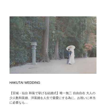
オフィス・シェアオフィス・コワーキング・シェアス
商業施設・商業ビル
33
ペース
商業施設・商業ビル
携帯電話・通信・サービス
15
携帯電話・通信・サービス
ファッション・洋服
511
ファッション・洋服
コスメ・化粧品・石鹸・シャンプー・ヘアケア・香水
220
コスメ・化粧品・石鹸・シャンプー・ヘアケア・香水
農業・林業・漁業・畜産・鉱業・燃料
54
農業・林業・漁業・畜産・鉱業・燃料
食品・飲料・酒・菓子
444
食品・飲料・酒・菓子
飲食・レストラン・カフェ
181
HAKUTAI WEDDING
飲食・レストラン・カフェ
植物・花・ガーデニング・造園
42
【宮城・仙台 和装で挙げる結婚式】唯一無二 自由自在 大人の
植物・花・ガーデニング・造園
陶芸・窯・ガラス・木工・手工芸
34
少人数和装婚、洋装婚を人生で最愛にする為に。お祝いに本当
に必要なも...