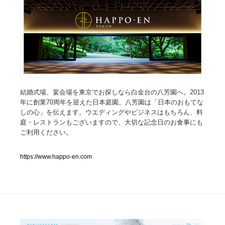
人気ランキング TOP100
業界別 登録Webサイト一覧
Web制作会社・プロダクション・デジタル
579
Web制作会社・プロダクション・デジタル
フォトグラファー・カメラマン・写真
257
結婚式場、宴会場を東京でお探しなら白金台の八芳園へ。2013
年に創業70周年を迎えた日本庭園。八芳園は「日本のおもてな
しの心」を伝えます。ウエディングやビジネスはもちろん、料
フォトグラファー・カメラマン・写真
広告・マーケティング・PR・企画・プロデュース
182
庭・レストランもございますので、大切な記念日のお食事にも
ご利用ください。
広告・マーケティング・PR・企画・プロデュース
ブランディング・コンサルティング
151
https://www.happo-en.com
ブランディング・コンサルティング
グラフィックデザイン・デザイン事務所
485
グラフィックデザイン・デザイン事務所
印刷・製本・包装・グッズ
43
印刷・製本・包装・グッズ
イラストレーター
160