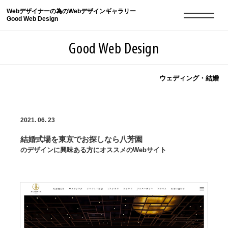
Webデザイナーの為のWebデザインギャラリー
Good Web Design
Good Web Design
ウェディング・結婚
2026年08月07日の登録サイト数は8549件です
2021. 06. 23
登録Webサイト全一覧
8549
結婚式場を東京でお探しなら八芳園
登録Webサイト全一覧!
現役Webデザイナーによるコラム
15
のデザインに興味ある方にオススメのWebサイト
現役Webデザイナーによるコラム
ニュース
12
ニュース
ABOUT
ABOUT
人気ランキング TOP100