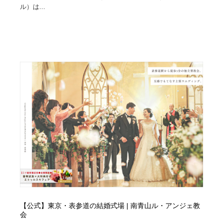
ル）は...
Drawing Software / お絵かきソフト・アプリ・ブラシ
ニュース・マガジン・メディア・SNS・YouTube
346
ニュース・マガジン・メディア・SNS・YouTube
【公式】東京・表参道の結婚式場 | 南青山ル・アンジェ教
会