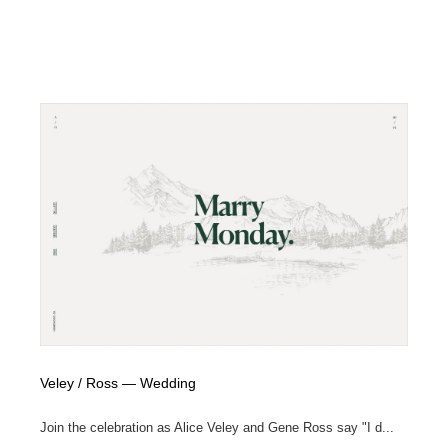
ホテル・旅館・温泉・銭湯・サウナ
旅行・観光・電車・航空会社
55
旅行・観光・電車・航空会社
アウトドア・キャンプ・登山
40
アウトドア・キャンプ・登山
スポーツ・スポーツ用品・トレーニング・ダイエット
71
スポーツ・スポーツ用品・トレーニング・ダイエット
ペット・トリミング
20
ペット・トリミング
ウェディング・結婚
38
ウェディング・結婚
育児・ベイビー・玩具・絵本
27
育児・ベイビー・玩具・絵本
宗教・神社仏閣・禅・寺・神社
33
宗教・神社仏閣・禅・寺・神社
法律・監査・税理士・弁護士・司法書士・行政
29
Veley ⁠/ Ross — Wedding
法律・監査・税理士・弁護士・司法書士・行政
求人・採用・転職・就職・人材紹介
379
Join the celebration as Alice Veley and Gene Ross say "I d...