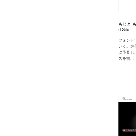
アート・芸術・美術館・美術展・博物館・ギャラリー
GWD スタッフお気に入り
201
GWD スタッフお気に入り
もじと もっ
d Site
フォント
いく。進
に予見し
スを提...