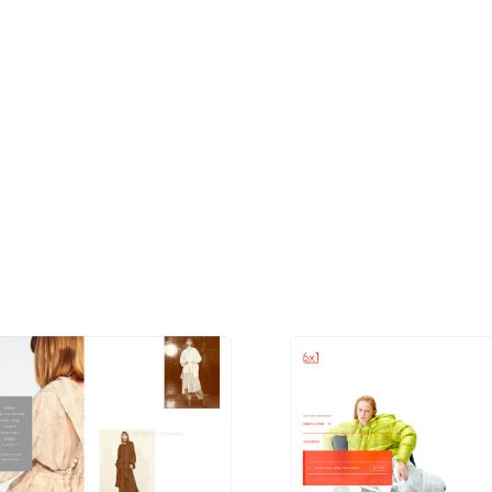
現役Webデザイナーによるコラム
15
現役Webデザイナーによるコラム
人気ランキング TOP100
人気ランキング TOP100
フォトグラファー・カメラマン・写真
257