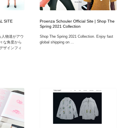
広告・マーケティング・PR・企画・プロデュース
印刷・製本・包装・グッズ
43
L SITE
Proenza Schouler Official Site | Shop The
Spring 2021 Collection
印刷・製本・包装・グッズ
フォント・フリーフォント / 書体
238
る人物達がアウ
Shop The Spring 2021 Collection. Enjoy fast
々な角度から
global shipping on ...
フォント・フリーフォント / 書体
スタイリスト・ヘア＆メークアップ・プロップ・セットデザ
18
デザインフィ
イン
スタイリスト・ヘア＆メークアップ・プロップ・セットデザ
コーダー・エンジニア・デベロッパー
136
イン
コーダー・エンジニア・デベロッパー
ネット通販・EC・オークション・フリマ
15
ネット通販・EC・オークション・フリマ
眼鏡・コンタクトレンズ・サングラス
30
眼鏡・コンタクトレンズ・サングラス
ネオンサイン・ネオン菅・オリジナル
7
ネオンサイン・ネオン菅・オリジナル
カメラ・レンズ
18