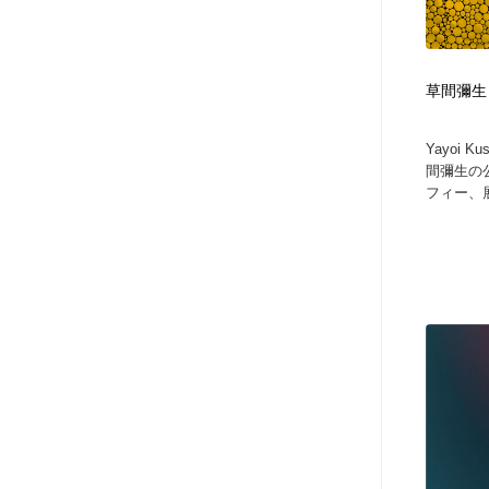
草間彌生 Yay
Yayoi K
間彌生の
フィー、展