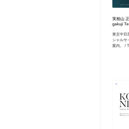
実相山 正覚
gakuji Te
東京中目
シャルサ
案内。 / Tok