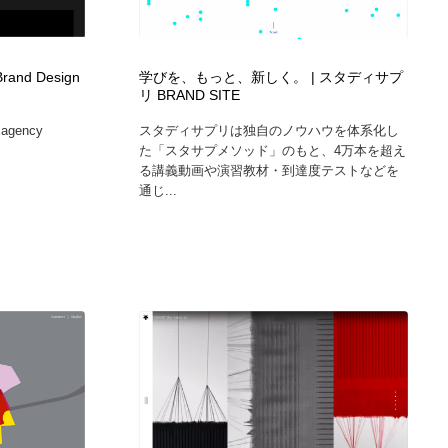
ホテル・旅館・温泉・銭湯・サウナ
スポーツ・スポーツ用品・トレーニング・ダイエット
71
 Brand Design
学びを、もっと、新しく。 | スタディサプ
スポーツ・スポーツ用品・トレーニング・ダイエット
育児・ベイビー・玩具・絵本
27
リ BRAND SITE
g agency
スタディサプリは独自のノウハウを体系化し
育児・ベイビー・玩具・絵本
求人・採用・転職・就職・人材紹介
379
た「スタサプメソッド」のもと、4万本を超え
る講義動画や演習教材・到達度テストなどを
通じ...
求人・採用・転職・就職・人材紹介
起業・事業支援・ボランティア・NPO
8
起業・事業支援・ボランティア・NPO
テクノロジー・AI・人工知能・スマートホーム・オンライン
74
テクノロジー・AI・人工知能・スマートホーム・オンライン
音楽・アーティスト・楽器・舞台・演劇・ミュージカル・ダ
152
ンス
音楽・アーティスト・楽器・舞台・演劇・ミュージカル・ダ
マッチングサービス
22
ンス
マッチングサービス
グラフィティ・Graffiti・ストリートアート
4