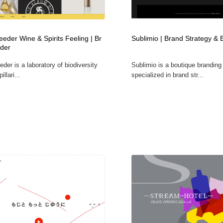
自動車・船・飛行機・交通・自転車
アウトドア・キャンプ・登山
40
eder Wine & Spirits Feeling | Br
Sublimio | Brand Strategy &
アウトドア・キャンプ・登山
ウェディング・結婚
38
der
der is a laboratory of biodiversity
Sublimio is a boutique brandin
ウェディング・結婚
法律・監査・税理士・弁護士・司法書士・行政
29
illari...
specialized in brand str...
法律・監査・税理士・弁護士・司法書士・行政
金融・銀行・投資・保険・M&A・商社
78
金融・銀行・投資・保険・M&A・商社
システム開発・IT・決済・アプリ・ソフトウェア
99
システム開発・IT・決済・アプリ・ソフトウェア
映画・アニメ・DVD・動画配信・放送・TV・ラジオ
65
映画・アニメ・DVD・動画配信・放送・TV・ラジオ
キャンペーン・イベント・ワークショップ・コンペティショ
77
ン
キャンペーン・イベント・ワークショップ・コンペティショ
鉛筆画・木炭画・デッサン・クロッキー
15
ン