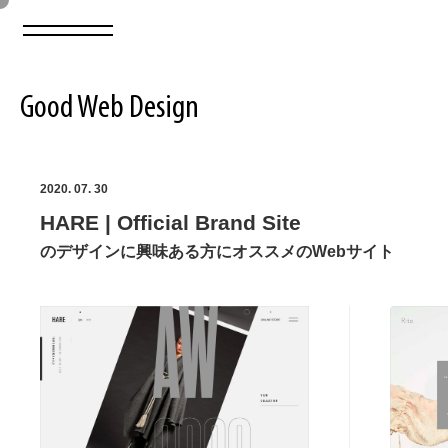
Good Web Design
2026年08月06日の登録サイト数は8548件です
2020. 07. 30
HARE | Official Brand Site
登録Webサイト全一覧
8548
のデザインに興味ある方にオススメのWebサイト
登録Webサイト全一覧!
ABOUT
ABOUT
業界別 登録Webサイト一覧
Web制作会社・プロダクション・デジタル
579