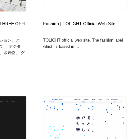
カメラ・レンズ
アニメーション・キャラクターデザイン
23
 THREE OFFI
Fashion | TOLIGHT Official Web Site
アニメーション・キャラクターデザイン
オフィス・シェアオフィス・コワーキング・シェアスペース
46
ション、アー
TOLIGHT official web site. The fashion label
オフィス・シェアオフィス・コワーキング・シェアスペース
ファッション・洋服
511
て、 デジタ
which is based in ...
、印刷物、 グ
ファッション・洋服
食品・飲料・酒・菓子
444
食品・飲料・酒・菓子
陶芸・窯・ガラス・木工・手工芸
34
陶芸・窯・ガラス・木工・手工芸
宇宙
9
宇宙
書籍・本屋・出版・作家・小説家・脚本家
58
書籍・本屋・出版・作家・小説家・脚本家
ホテル・旅館・温泉・銭湯・サウナ
149