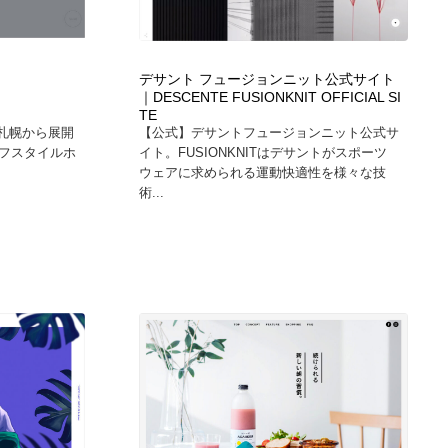
グラフィティ・Graffiti・ストリートアート
ニュース・マガジン・メディア・SNS・YouTube
346
ニュース・マガジン・メディア・SNS・YouTube
デサント フュージョンニット公式サイト
｜DESCENTE FUSIONKNIT OFFICIAL SI
TE
と札幌から展開
【公式】デサントフュージョンニット公式サ
フスタイルホ
イト。FUSIONKNITはデサントがスポーツ
ウェアに求められる運動快適性を様々な技
術...