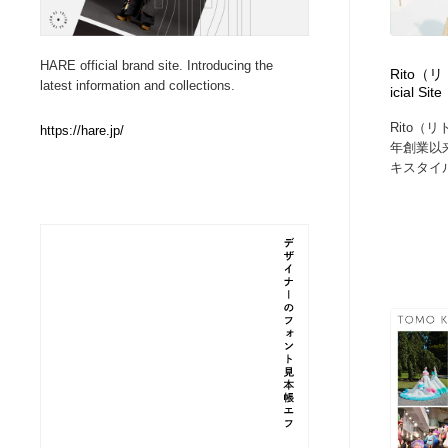
Web制作会社・プロダクション・デジタル
ブランディング・コンサルティング
151
HARE official brand site. Introducing the
Rito（リ
latest information and collections.
icial Site
ブランディング・コンサルティング
イラストレーター
160
Rito（
https://hare.jp/
年創業以
イラストレーター
レタリング・カリグラフィ・サイン・看板
31
キスタイル
レタリング・カリグラフィ・サイン・看板
映像・クリエイター・プロダクション
164
映像・クリエイター・プロダクション
Javascript・WordPress・CSS・SEO・コーディング
97
Javascript・WordPress・CSS・SEO・コーディング
フリー素材・写真・モックアップ
41
フリー素材・写真・モックアップ
プロダクト・インテリア
139
プロダクト・インテリア
縫製・革製品・靴・鞄
55