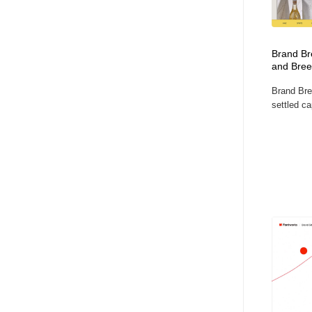
ヘアサロン・美容院・理髪店・エステ
旅行・観光・電車・航空会社
55
Brand Bre
旅行・観光・電車・航空会社
ペット・トリミング
20
and Bree
Brand Bree
ペット・トリミング
宗教・神社仏閣・禅・寺・神社
33
settled cap
宗教・神社仏閣・禅・寺・神社
健康・医療・福祉・病院・歯医者・製薬・薬品
200
健康・医療・福祉・病院・歯医者・製薬・薬品
教育・スクール・保育・幼稚園・小中高・大学・専門学校
173
教育・スクール・保育・幼稚園・小中高・大学・専門学校
日本伝統：着物・織物・舞踊・歌舞伎・茶道・華道・書道
17
日本伝統：着物・織物・舞踊・歌舞伎・茶道・華道・書道
芸能人・俳優・女優・タレント・モデル・芸能事務所
42
芸能人・俳優・女優・タレント・モデル・芸能事務所
アート・芸術・美術館・美術展・博物館・ギャラリー
383