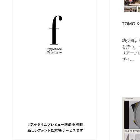
縫製・革製品・靴・鞄
ジュエリー・装飾品
54
TOMO KO
ジュエリー・装飾品
建築・空間・工務店・内装・店舗・環境デザイン
276
幼少期よ
建築・空間・工務店・内装・店舗・環境デザイン
商業施設・商業ビル
33
を持つ。
リアーノ
ザイ...
商業施設・商業ビル
コスメ・化粧品・石鹸・シャンプー・ヘアケア・香水
220
コスメ・化粧品・石鹸・シャンプー・ヘアケア・香水
飲食・レストラン・カフェ
181
飲食・レストラン・カフェ
材料：糸・布・紙・プラスチック・石・木材
38
材料：糸・布・紙・プラスチック・石・木材
日本の歴史・資料・伝統・将棋・囲碁
4
日本の歴史・資料・伝統・将棋・囲碁
ヘアサロン・美容院・理髪店・エステ
60