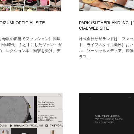
時計・腕時計
おもちゃ・ホビー・ゲーム
35
IZUMI OFFICIAL SITE
PARK./SUTHERLAND INC. |
おもちゃ・ホビー・ゲーム
建設・住宅・不動産・倉庫
197
CIAL WEB SITE
り母親の影響でファッションに興味
株式会社サザランドは、ファッ
建設・住宅・不動産・倉庫
携帯電話・通信・サービス
15
 中学時代、ふと手にしたジョン・ガ
ト、ライフスタイル業界におい
のコレクション本に衝撃を受け、デ
ル、ソーシャルメディア、映像
ラフ...
携帯電話・通信・サービス
農業・林業・漁業・畜産・鉱業・燃料
54
農業・林業・漁業・畜産・鉱業・燃料
植物・花・ガーデニング・造園
42
植物・花・ガーデニング・造園
工業・加工・技術・機械・電気
59
工業・加工・技術・機械・電気
動物園・水族館・公園・テーマパーク・アミューズメント
23
動物園・水族館・公園・テーマパーク・アミューズメント
自動車・船・飛行機・交通・自転車
71