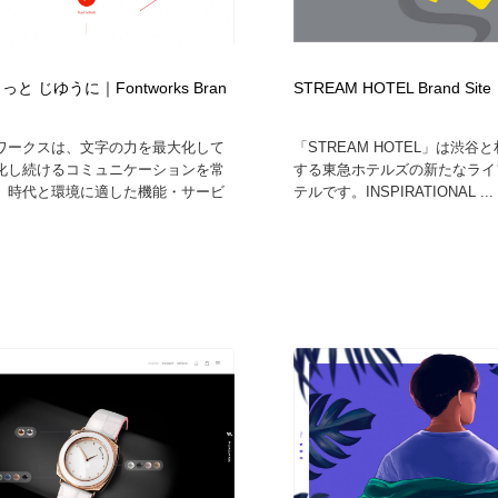
鉛筆画・木炭画・デッサン・クロッキー
Drawing Software / お絵かきソフト・アプリ・ブラシ
11
Drawing Software / お絵かきソフト・アプリ・ブラシ
と じゆうに｜Fontworks Bran
STREAM HOTEL Brand Site
ワークスは、文字の力を最大化して
「STREAM HOTEL」は渋谷
化し続けるコミュニケーションを常
する東急ホテルズの新たなライ
、時代と環境に適した機能・サービ
テルです。INSPIRATIONAL ...