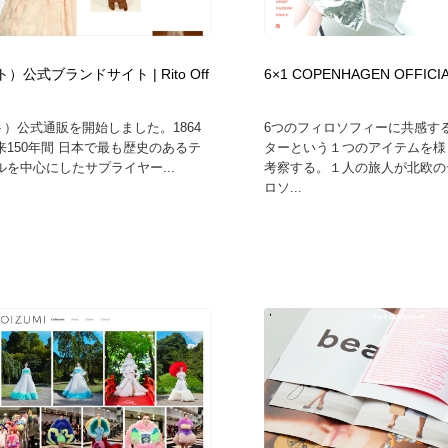
フォトグラファー・カメラマン・写真
グラフィックデザイン・デザイン事務所
485
ト）公式ブランドサイト | Rito Off
6×1 COPENHAGEN OFFICIA
グラフィックデザイン・デザイン事務所
コンテンツ・メディア制作会社
9
リト）公式通販を開始しました。1864
6つのフィロソフィーに共感す
来150年間 日本で最も歴史のあるテ
ターという１つのアイテムを様
コンテンツ・メディア制作会社
編集・ライティング・コピーライター
19
を中心にしたサプライヤー...
考察する。１人の旅人が北欧の
ロソ...
編集・ライティング・コピーライター
撮影スタジオ・撮影用小物・背景ボード・リース・レンタル
20
撮影スタジオ・撮影用小物・背景ボード・リース・レンタル
レンタルサーバー・クラウドサービス・ドメイン
10
レンタルサーバー・クラウドサービス・ドメイン
3D・CG・モーションデザイン
20
3D・CG・モーションデザイン
ライフスタイル・家具・生活雑貨・家電
319
ライフスタイル・家具・生活雑貨・家電
時計・腕時計
28