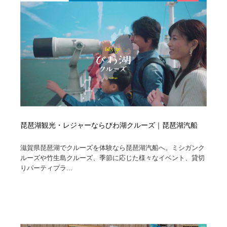
ホテル・旅館・温泉・銭湯・サウナ
旅行・観光・電車・航空会社
55
旅行・観光・電車・航空会社
アウトドア・キャンプ・登山
40
アウトドア・キャンプ・登山
スポーツ・スポーツ用品・トレーニング・ダイエット
71
スポーツ・スポーツ用品・トレーニング・ダイエット
ペット・トリミング
20
ペット・トリミング
ウェディング・結婚
38
琵琶湖観光・レジャーならびわ湖クルーズ｜琵琶湖汽船
ウェディング・結婚
育児・ベイビー・玩具・絵本
27
滋賀県琵琶湖でクルーズを体験なら琵琶湖汽船へ。ミシガンク
育児・ベイビー・玩具・絵本
宗教・神社仏閣・禅・寺・神社
33
ルーズや竹生島クルーズ、季節に応じた様々なイベント、貸切
りパーティプラ...
宗教・神社仏閣・禅・寺・神社
法律・監査・税理士・弁護士・司法書士・行政
29
法律・監査・税理士・弁護士・司法書士・行政
求人・採用・転職・就職・人材紹介
379