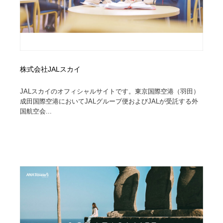
コーダー・エンジニア・デベロッパー
Javascript・WordPress・CSS・SEO・コーディング
97
Javascript・WordPress・CSS・SEO・コーディング
レンタルサーバー・クラウドサービス・ドメイン
10
レンタルサーバー・クラウドサービス・ドメイン
ネット通販・EC・オークション・フリマ
15
株式会社JALスカイ
ネット通販・EC・オークション・フリマ
フリー素材・写真・モックアップ
41
JALスカイのオフィシャルサイトです。東京国際空港（羽田）
フリー素材・写真・モックアップ
成田国際空港においてJALグループ便およびJALが受託する外
3D・CG・モーションデザイン
20
国航空会...
3D・CG・モーションデザイン
眼鏡・コンタクトレンズ・サングラス
30
眼鏡・コンタクトレンズ・サングラス
プロダクト・インテリア
139
プロダクト・インテリア
ライフスタイル・家具・生活雑貨・家電
320
ライフスタイル・家具・生活雑貨・家電
ネオンサイン・ネオン菅・オリジナル
7
ネオンサイン・ネオン菅・オリジナル