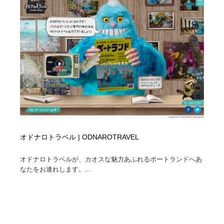
求人・採用・転職・就職・人材紹介
健康・医療・福祉・病院・歯医者・製薬・薬品
200
健康・医療・福祉・病院・歯医者・製薬・薬品
金融・銀行・投資・保険・M&A・商社
78
金融・銀行・投資・保険・M&A・商社
起業・事業支援・ボランティア・NPO
8
起業・事業支援・ボランティア・NPO
教育・スクール・保育・幼稚園・小中高・大学・専門学
173
校
教育・スクール・保育・幼稚園・小中高・大学・専門学
システム開発・IT・決済・アプリ・ソフトウェア
99
校
システム開発・IT・決済・アプリ・ソフトウェア
テクノロジー・AI・人工知能・スマートホーム・オンラ
オドナロトラベル | ODNAROTRAVEL
74
イン
オドナロトラベルが、カオスな魅力あふれるポートランドへあ
テクノロジー・AI・人工知能・スマートホーム・オンラ
なたをお連れします。...
日本伝統：着物・織物・舞踊・歌舞伎・茶道・華道・書
17
イン
道
日本伝統：着物・織物・舞踊・歌舞伎・茶道・華道・書
映画・アニメ・DVD・動画配信・放送・TV・ラジオ
65
道