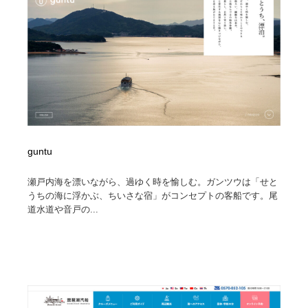
陶芸・窯・ガラス・木工・手工芸
材料：糸・布・紙・プラスチック・石・木材
38
材料：糸・布・紙・プラスチック・石・木材
工業・加工・技術・機械・電気
59
工業・加工・技術・機械・電気
宇宙
9
宇宙
日本の歴史・資料・伝統・将棋・囲碁
4
日本の歴史・資料・伝統・将棋・囲碁
動物園・水族館・公園・テーマパーク・アミューズメン
23
ト
guntu
瀬戸内海を漂いながら、過ゆく時を愉しむ。ガンツウは「せと
動物園・水族館・公園・テーマパーク・アミューズメン
書籍・本屋・出版・作家・小説家・脚本家
58
うちの海に浮かぶ、ちいさな宿」がコンセプトの客船です。尾
ト
道水道や音戸の...
書籍・本屋・出版・作家・小説家・脚本家
ヘアサロン・美容院・理髪店・エステ
60
ヘアサロン・美容院・理髪店・エステ
自動車・船・飛行機・交通・自転車
71
自動車・船・飛行機・交通・自転車
ホテル・旅館・温泉・銭湯・サウナ
149