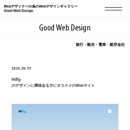
Webデザイナーの為のWebデザインギャラリー
Good Web Design
Good Web Design
旅行・観光・電車・航空会社
2026年08月07日の登録サイト数は8549件です
2019. 06. 07
登録Webサイト全一覧
8549
Hifly
登録Webサイト全一覧!
現役Webデザイナーによるコラム
15
のデザインに興味ある方にオススメのWebサイト
現役Webデザイナーによるコラム
ニュース
12
ニュース
ABOUT
ABOUT
人気ランキング TOP100