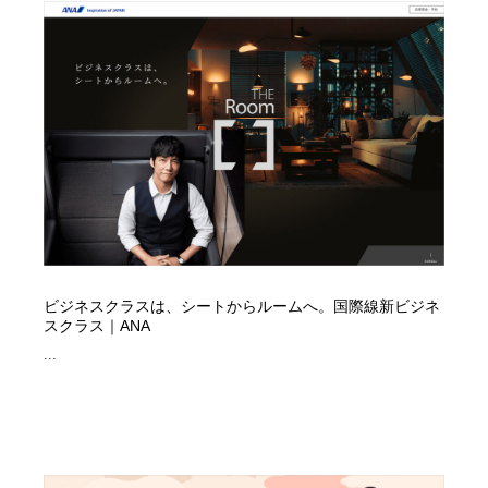
映画・アニメ・DVD・動画配信・放送・TV・ラジオ
音楽・アーティスト・楽器・舞台・演劇・ミュージカ
152
ル・ダンス
音楽・アーティスト・楽器・舞台・演劇・ミュージカ
芸能人・俳優・女優・タレント・モデル・芸能事務所
42
ル・ダンス
芸能人・俳優・女優・タレント・モデル・芸能事務所
キャンペーン・イベント・ワークショップ・コンペティ
77
ション
キャンペーン・イベント・ワークショップ・コンペティ
マッチングサービス
22
ション
マッチングサービス
アート・芸術・美術館・美術展・博物館・ギャラリー
383
ビジネスクラスは、シートからルームへ。国際線新ビジネ
アート・芸術・美術館・美術展・博物館・ギャラリー
鉛筆画・木炭画・デッサン・クロッキー
15
スクラス｜ANA
...
鉛筆画・木炭画・デッサン・クロッキー
グラフィティ・Graffiti・ストリートアート
4
グラフィティ・Graffiti・ストリートアート
GWD スタッフお気に入り
201
GWD スタッフお気に入り
Drawing Software / お絵かきソフト・アプリ・ブラシ
11