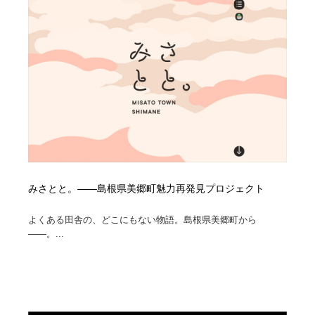
Drawing Software / お絵かきソフト・アプリ・ブラシ
ニュース・マガジン・メディア・SNS・YouTube
346
ニュース・マガジン・メディア・SNS・YouTube
みさとと。——島根県美郷町魅力再発見プロジェクト
よくある田舎の、どこにもない物語。島根県美郷町から
――。...