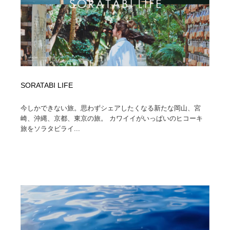
縫製・革製品・靴・鞄
55
縫製・革製品・靴・鞄
時計・腕時計
28
時計・腕時計
カメラ・レンズ
18
カメラ・レンズ
ジュエリー・装飾品
54
SORATABI LIFE
ジュエリー・装飾品
おもちゃ・ホビー・ゲーム
35
今しかできない旅。思わずシェアしたくなる新たな岡山、宮
崎、沖縄、京都、東京の旅。 カワイイがいっぱいのヒコーキ
おもちゃ・ホビー・ゲーム
アニメーション・キャラクターデザイン
23
旅をソラタビライ...
アニメーション・キャラクターデザイン
建築・空間・工務店・内装・店舗・環境デザイン
276
建築・空間・工務店・内装・店舗・環境デザイン
建設・住宅・不動産・倉庫
197
建設・住宅・不動産・倉庫
オフィス・シェアオフィス・コワーキング・シェアス
46
ペース