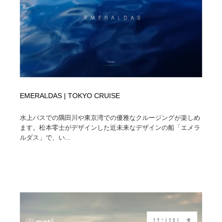
オフィス・シェアオフィス・コワーキング・シェアス
商業施設・商業ビル
33
ペース
商業施設・商業ビル
携帯電話・通信・サービス
15
携帯電話・通信・サービス
ファッション・洋服
511
ファッション・洋服
コスメ・化粧品・石鹸・シャンプー・ヘアケア・香水
220
EMERALDAS | TOKYO CRUISE
コスメ・化粧品・石鹸・シャンプー・ヘアケア・香水
農業・林業・漁業・畜産・鉱業・燃料
54
水上バスでの隅田川や東京湾での優雅なクルージングが楽しめ
農業・林業・漁業・畜産・鉱業・燃料
食品・飲料・酒・菓子
444
ます。松本零士がデザインした近未来なデザインの船「エメラ
ルダス」で、い...
食品・飲料・酒・菓子
飲食・レストラン・カフェ
181
飲食・レストラン・カフェ
植物・花・ガーデニング・造園
42
植物・花・ガーデニング・造園
陶芸・窯・ガラス・木工・手工芸
34