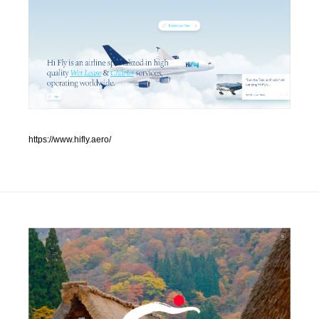
人気ランキング TOP100
業界別 登録Webサイト一覧
Web制作会社・プロダクション・デジタル
579
Web制作会社・プロダクション・デジタル
フォトグラファー・カメラマン・写真
257
https://www.hifly.aero/
フォトグラファー・カメラマン・写真
広告・マーケティング・PR・企画・プロデュース
182
広告・マーケティング・PR・企画・プロデュース
ブランディング・コンサルティング
151
ブランディング・コンサルティング
グラフィックデザイン・デザイン事務所
485
グラフィックデザイン・デザイン事務所
印刷・製本・包装・グッズ
43
印刷・製本・包装・グッズ
イラストレーター
160