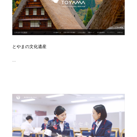
イラストレーター
コンテンツ・メディア制作会社
9
コンテンツ・メディア制作会社
フォント・フリーフォント / 書体
238
フォント・フリーフォント / 書体
レタリング・カリグラフィ・サイン・看板
31
とやまの文化遺産
レタリング・カリグラフィ・サイン・看板
編集・ライティング・コピーライター
19
...
編集・ライティング・コピーライター
スタイリスト・ヘア＆メークアップ・プロップ・セット
18
デザイン
スタイリスト・ヘア＆メークアップ・プロップ・セット
映像・クリエイター・プロダクション
164
デザイン
映像・クリエイター・プロダクション
撮影スタジオ・撮影用小物・背景ボード・リース・レン
20
タル
撮影スタジオ・撮影用小物・背景ボード・リース・レン
コーダー・エンジニア・デベロッパー
136
タル