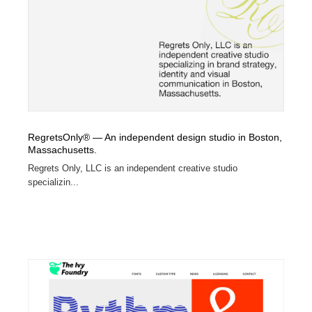
求人・採用・転職・就職・人材紹介
健康・医療・福祉・病院・歯医者・製薬・薬品
200
健康・医療・福祉・病院・歯医者・製薬・薬品
金融・銀行・投資・保険・M&A・商社
78
金融・銀行・投資・保険・M&A・商社
起業・事業支援・ボランティア・NPO
8
起業・事業支援・ボランティア・NPO
教育・スクール・保育・幼稚園・小中高・大学・専門学
173
校
RegretsOnly® — An independent design studio in Boston,
Massachusetts.
教育・スクール・保育・幼稚園・小中高・大学・専門学
システム開発・IT・決済・アプリ・ソフトウェア
99
校
Regrets Only, LLC is an independent creative studio
specializin...
システム開発・IT・決済・アプリ・ソフトウェア
テクノロジー・AI・人工知能・スマートホーム・オンラ
74
イン
テクノロジー・AI・人工知能・スマートホーム・オンラ
日本伝統：着物・織物・舞踊・歌舞伎・茶道・華道・書
17
イン
道
日本伝統：着物・織物・舞踊・歌舞伎・茶道・華道・書
映画・アニメ・DVD・動画配信・放送・TV・ラジオ
65
道