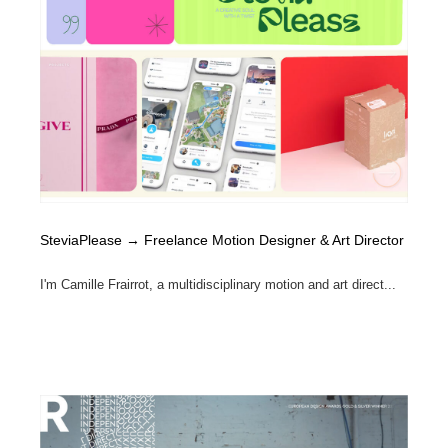
SteviaPlease → Freelance Motion Designer & Art Director
I'm Camille Frairrot, a multidisciplinary motion and art direct...