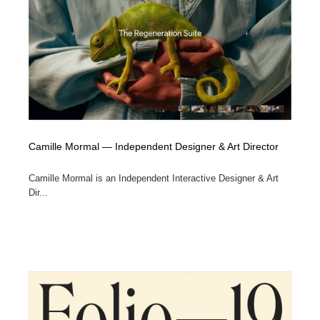
イラストレーター
コンテンツ・メディア制作会社
9
コンテンツ・メディア制作会社
フォント・フリーフォント / 書体
238
フォント・フリーフォント / 書体
レタリング・カリグラフィ・サイン・看板
31
レタリング・カリグラフィ・サイン・看板
編集・ライティング・コピーライター
19
Camille Mormal — Independent Designer & Art Director
編集・ライティング・コピーライター
スタイリスト・ヘア＆メークアップ・プロップ・セット
18
デザイン
Camille Mormal is an Independent Interactive Designer & Art
Dir...
スタイリスト・ヘア＆メークアップ・プロップ・セット
映像・クリエイター・プロダクション
164
デザイン
映像・クリエイター・プロダクション
撮影スタジオ・撮影用小物・背景ボード・リース・レン
20
タル
撮影スタジオ・撮影用小物・背景ボード・リース・レン
コーダー・エンジニア・デベロッパー
136
タル