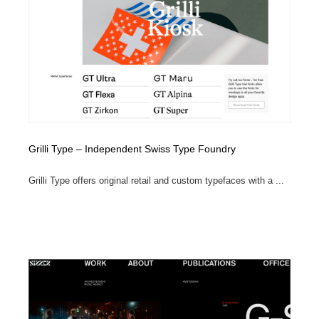
Drawing Software / お絵かきソフト・アプリ・ブラシ
ニュース・マガジン・メディア・SNS・YouTube
346
ニュース・マガジン・メディア・SNS・YouTube
Grilli Type – Independent Swiss Type Foundry
Grilli Type offers original retail and custom typefaces with a ...