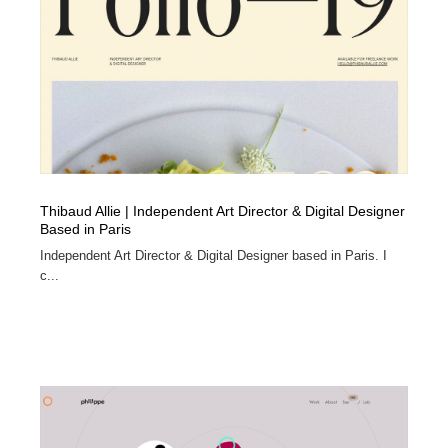
コーダー・エンジニア・デベロッパー
Javascript・WordPress・CSS・SEO・コーディング
97
Javascript・WordPress・CSS・SEO・コーディング
レンタルサーバー・クラウドサービス・ドメイン
10
レンタルサーバー・クラウドサービス・ドメイン
ネット通販・EC・オークション・フリマ
15
ネット通販・EC・オークション・フリマ
フリー素材・写真・モックアップ
41
フリー素材・写真・モックアップ
3D・CG・モーションデザイン
20
Thibaud Allie | Independent Art Director & Digital Designer
Based in Paris
3D・CG・モーションデザイン
眼鏡・コンタクトレンズ・サングラス
30
Independent Art Director & Digital Designer based in Paris. I
c...
眼鏡・コンタクトレンズ・サングラス
プロダクト・インテリア
139
プロダクト・インテリア
ライフスタイル・家具・生活雑貨・家電
320
ライフスタイル・家具・生活雑貨・家電
ネオンサイン・ネオン菅・オリジナル
7
ネオンサイン・ネオン菅・オリジナル