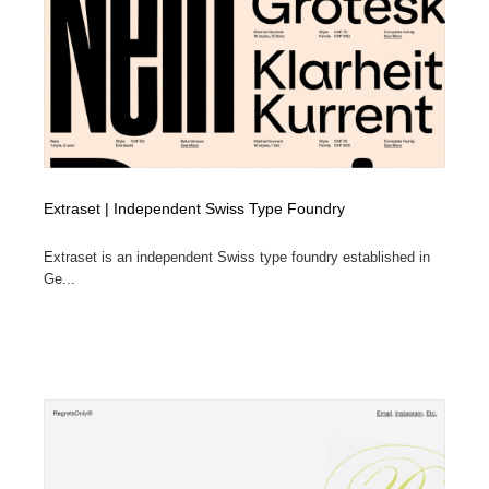
ホテル・旅館・温泉・銭湯・サウナ
旅行・観光・電車・航空会社
55
旅行・観光・電車・航空会社
アウトドア・キャンプ・登山
40
アウトドア・キャンプ・登山
スポーツ・スポーツ用品・トレーニング・ダイエット
71
スポーツ・スポーツ用品・トレーニング・ダイエット
ペット・トリミング
20
Extraset | Independent Swiss Type Foundry
ペット・トリミング
ウェディング・結婚
38
Extraset is an independent Swiss type foundry established in
Ge...
ウェディング・結婚
育児・ベイビー・玩具・絵本
27
育児・ベイビー・玩具・絵本
宗教・神社仏閣・禅・寺・神社
33
宗教・神社仏閣・禅・寺・神社
法律・監査・税理士・弁護士・司法書士・行政
29
法律・監査・税理士・弁護士・司法書士・行政
求人・採用・転職・就職・人材紹介
379