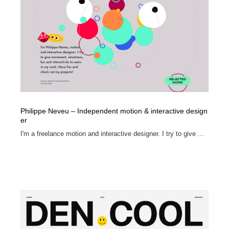
縫製・革製品・靴・鞄
55
縫製・革製品・靴・鞄
時計・腕時計
28
時計・腕時計
カメラ・レンズ
18
カメラ・レンズ
ジュエリー・装飾品
54
ジュエリー・装飾品
おもちゃ・ホビー・ゲーム
35
Philippe Neveu – Independent motion & interactive design
er
おもちゃ・ホビー・ゲーム
アニメーション・キャラクターデザイン
23
I'm a freelance motion and interactive designer. I try to give ...
アニメーション・キャラクターデザイン
建築・空間・工務店・内装・店舗・環境デザイン
276
建築・空間・工務店・内装・店舗・環境デザイン
建設・住宅・不動産・倉庫
197
建設・住宅・不動産・倉庫
オフィス・シェアオフィス・コワーキング・シェアス
46
ペース