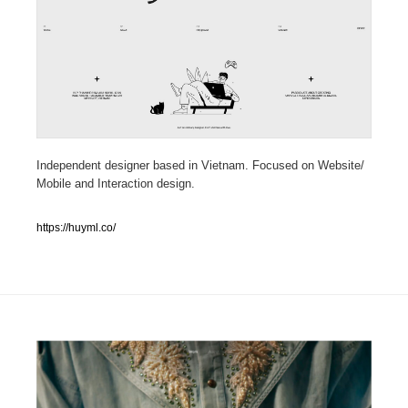
人気ランキング TOP100
業界別 登録Webサイト一覧
Web制作会社・プロダクション・デジタル
579
Web制作会社・プロダクション・デジタル
Independent designer based in Vietnam. Focused on Website/
フォトグラファー・カメラマン・写真
257
Mobile and Interaction design.
フォトグラファー・カメラマン・写真
広告・マーケティング・PR・企画・プロデュース
182
https://huyml.co/
広告・マーケティング・PR・企画・プロデュース
ブランディング・コンサルティング
151
ブランディング・コンサルティング
グラフィックデザイン・デザイン事務所
485
グラフィックデザイン・デザイン事務所
印刷・製本・包装・グッズ
43
印刷・製本・包装・グッズ
イラストレーター
160