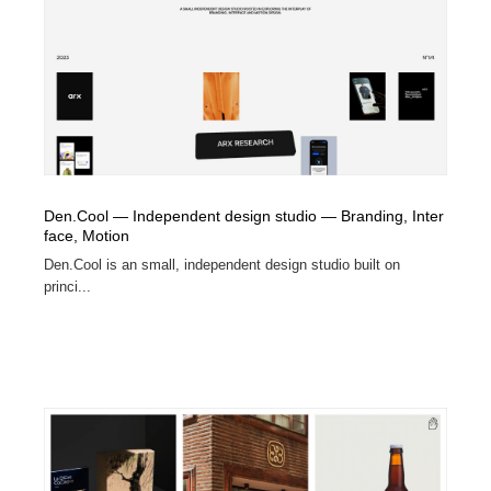
オフィス・シェアオフィス・コワーキング・シェアス
商業施設・商業ビル
33
ペース
商業施設・商業ビル
携帯電話・通信・サービス
15
携帯電話・通信・サービス
ファッション・洋服
511
ファッション・洋服
コスメ・化粧品・石鹸・シャンプー・ヘアケア・香水
220
Den.Cool — Independent design studio — Branding, Inter
コスメ・化粧品・石鹸・シャンプー・ヘアケア・香水
農業・林業・漁業・畜産・鉱業・燃料
54
face, Motion
Den.Cool is an small, independent design studio built on
農業・林業・漁業・畜産・鉱業・燃料
食品・飲料・酒・菓子
444
princi...
食品・飲料・酒・菓子
飲食・レストラン・カフェ
181
飲食・レストラン・カフェ
植物・花・ガーデニング・造園
42
植物・花・ガーデニング・造園
陶芸・窯・ガラス・木工・手工芸
34