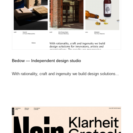
陶芸・窯・ガラス・木工・手工芸
材料：糸・布・紙・プラスチック・石・木材
38
材料：糸・布・紙・プラスチック・石・木材
工業・加工・技術・機械・電気
59
工業・加工・技術・機械・電気
宇宙
9
宇宙
日本の歴史・資料・伝統・将棋・囲碁
4
日本の歴史・資料・伝統・将棋・囲碁
動物園・水族館・公園・テーマパーク・アミューズメン
Bedow — Independent design studio
23
ト
With rationality, craft and ingenuity we build design solutions...
動物園・水族館・公園・テーマパーク・アミューズメン
書籍・本屋・出版・作家・小説家・脚本家
58
ト
書籍・本屋・出版・作家・小説家・脚本家
ヘアサロン・美容院・理髪店・エステ
60
ヘアサロン・美容院・理髪店・エステ
自動車・船・飛行機・交通・自転車
71
自動車・船・飛行機・交通・自転車
ホテル・旅館・温泉・銭湯・サウナ
149