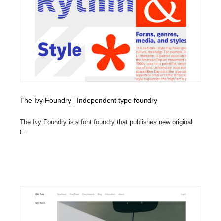
映画・アニメ・DVD・動画配信・放送・TV・ラジオ
音楽・アーティスト・楽器・舞台・演劇・ミュージカ
152
ル・ダンス
音楽・アーティスト・楽器・舞台・演劇・ミュージカ
芸能人・俳優・女優・タレント・モデル・芸能事務所
42
ル・ダンス
芸能人・俳優・女優・タレント・モデル・芸能事務所
キャンペーン・イベント・ワークショップ・コンペティ
77
ション
キャンペーン・イベント・ワークショップ・コンペティ
マッチングサービス
22
The Ivy Foundry | Independent type foundry
ション
マッチングサービス
アート・芸術・美術館・美術展・博物館・ギャラリー
383
The Ivy Foundry is a font foundry that publishes new original
t...
アート・芸術・美術館・美術展・博物館・ギャラリー
鉛筆画・木炭画・デッサン・クロッキー
15
鉛筆画・木炭画・デッサン・クロッキー
グラフィティ・Graffiti・ストリートアート
4
グラフィティ・Graffiti・ストリートアート
GWD スタッフお気に入り
201
GWD スタッフお気に入り
Drawing Software / お絵かきソフト・アプリ・ブラシ
11