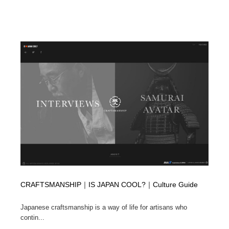
ホテル・旅館・温泉・銭湯・サウナ
旅行・観光・電車・航空会社
55
旅行・観光・電車・航空会社
アウトドア・キャンプ・登山
40
アウトドア・キャンプ・登山
スポーツ・スポーツ用品・トレーニング・ダイエット
71
スポーツ・スポーツ用品・トレーニング・ダイエット
ペット・トリミング
20
ペット・トリミング
ウェディング・結婚
38
ウェディング・結婚
育児・ベイビー・玩具・絵本
27
育児・ベイビー・玩具・絵本
宗教・神社仏閣・禅・寺・神社
33
宗教・神社仏閣・禅・寺・神社
法律・監査・税理士・弁護士・司法書士・行政
29
CRAFTSMANSHIP｜IS JAPAN COOL?｜Culture Guide
Japanese craftsmanship is a way of life for artisans who
法律・監査・税理士・弁護士・司法書士・行政
求人・採用・転職・就職・人材紹介
379
contin...