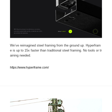
人気ランキング TOP100
業界別 登録Webサイト一覧
Web制作会社・プロダクション・デジタル
579
Web制作会社・プロダクション・デジタル
We’ve reimagined steel framing from the ground up. Hyperfram
フォトグラファー・カメラマン・写真
257
e is up to 15x faster than traditional steel framing. No tools or tr
aining needed.
フォトグラファー・カメラマン・写真
広告・マーケティング・PR・企画・プロデュース
182
https://www.hyperframe.com/
広告・マーケティング・PR・企画・プロデュース
ブランディング・コンサルティング
151
ブランディング・コンサルティング
グラフィックデザイン・デザイン事務所
485
グラフィックデザイン・デザイン事務所
印刷・製本・包装・グッズ
43
印刷・製本・包装・グッズ
イラストレーター
160