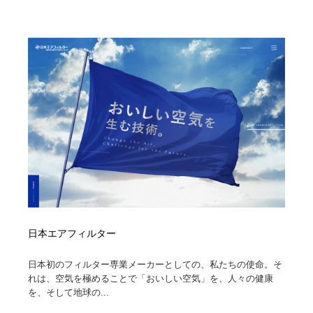
陶芸・窯・ガラス・木工・手工芸
材料：糸・布・紙・プラスチック・石・木材
38
材料：糸・布・紙・プラスチック・石・木材
工業・加工・技術・機械・電気
59
工業・加工・技術・機械・電気
宇宙
9
宇宙
日本の歴史・資料・伝統・将棋・囲碁
4
日本の歴史・資料・伝統・将棋・囲碁
動物園・水族館・公園・テーマパーク・アミューズメン
23
ト
動物園・水族館・公園・テーマパーク・アミューズメン
書籍・本屋・出版・作家・小説家・脚本家
58
ト
書籍・本屋・出版・作家・小説家・脚本家
ヘアサロン・美容院・理髪店・エステ
60
日本エアフィルター
ヘアサロン・美容院・理髪店・エステ
自動車・船・飛行機・交通・自転車
71
日本初のフィルター専業メーカーとしての、私たちの使命。そ
れは、空気を極めることで「おいしい空気」を、人々の健康
自動車・船・飛行機・交通・自転車
ホテル・旅館・温泉・銭湯・サウナ
149
を、そして地球の...