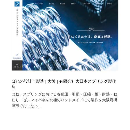
縫製・革製品・靴・鞄
55
縫製・革製品・靴・鞄
時計・腕時計
28
時計・腕時計
カメラ・レンズ
18
カメラ・レンズ
ジュエリー・装飾品
54
ジュエリー・装飾品
おもちゃ・ホビー・ゲーム
35
おもちゃ・ホビー・ゲーム
アニメーション・キャラクターデザイン
23
ばねの設計・製造 | 大阪 | 有限会社大日本スプリング製作
アニメーション・キャラクターデザイン
建築・空間・工務店・内装・店舗・環境デザイン
276
所
ばね・スプリングにおける各種皿・引張・圧縮・板・耐熱・ね
建築・空間・工務店・内装・店舗・環境デザイン
建設・住宅・不動産・倉庫
197
じり・ゼンマイバネを究極のハンドメイドにて製作を大阪府摂
津市でおこなっ...
建設・住宅・不動産・倉庫
オフィス・シェアオフィス・コワーキング・シェアス
46
ペース