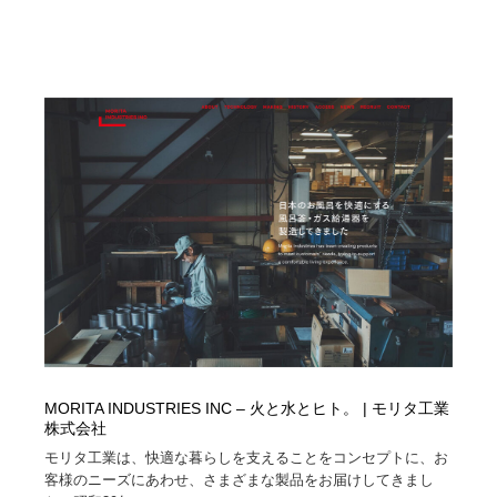
求人・採用・転職・就職・人材紹介
健康・医療・福祉・病院・歯医者・製薬・薬品
200
健康・医療・福祉・病院・歯医者・製薬・薬品
金融・銀行・投資・保険・M&A・商社
78
金融・銀行・投資・保険・M&A・商社
起業・事業支援・ボランティア・NPO
8
起業・事業支援・ボランティア・NPO
教育・スクール・保育・幼稚園・小中高・大学・専門学
173
校
教育・スクール・保育・幼稚園・小中高・大学・専門学
システム開発・IT・決済・アプリ・ソフトウェア
99
校
システム開発・IT・決済・アプリ・ソフトウェア
テクノロジー・AI・人工知能・スマートホーム・オンラ
74
イン
テクノロジー・AI・人工知能・スマートホーム・オンラ
日本伝統：着物・織物・舞踊・歌舞伎・茶道・華道・書
17
イン
道
MORITA INDUSTRIES INC – 火と水とヒト。 | モリタ工業
株式会社
日本伝統：着物・織物・舞踊・歌舞伎・茶道・華道・書
映画・アニメ・DVD・動画配信・放送・TV・ラジオ
65
モリタ工業は、快適な暮らしを支えることをコンセプトに、お
道
客様のニーズにあわせ、さまざまな製品をお届けしてきまし