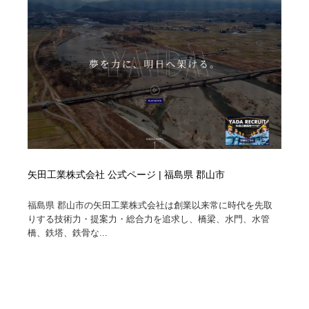
コーダー・エンジニア・デベロッパー
Javascript・WordPress・CSS・SEO・コーディング
97
Javascript・WordPress・CSS・SEO・コーディング
レンタルサーバー・クラウドサービス・ドメイン
10
レンタルサーバー・クラウドサービス・ドメイン
ネット通販・EC・オークション・フリマ
15
ネット通販・EC・オークション・フリマ
フリー素材・写真・モックアップ
41
フリー素材・写真・モックアップ
3D・CG・モーションデザイン
20
3D・CG・モーションデザイン
眼鏡・コンタクトレンズ・サングラス
30
矢田工業株式会社 公式ページ | 福島県 郡山市
福島県 郡山市の矢田工業株式会社は創業以来常に時代を先取
眼鏡・コンタクトレンズ・サングラス
プロダクト・インテリア
139
りする技術力・提案力・総合力を追求し、橋梁、水門、水管
橋、鉄塔、鉄骨な...
プロダクト・インテリア
ライフスタイル・家具・生活雑貨・家電
320
ライフスタイル・家具・生活雑貨・家電
ネオンサイン・ネオン菅・オリジナル
7
ネオンサイン・ネオン菅・オリジナル