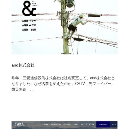
イラストレーター
コンテンツ・メディア制作会社
9
コンテンツ・メディア制作会社
フォント・フリーフォント / 書体
238
フォント・フリーフォント / 書体
レタリング・カリグラフィ・サイン・看板
31
レタリング・カリグラフィ・サイン・看板
編集・ライティング・コピーライター
19
編集・ライティング・コピーライター
スタイリスト・ヘア＆メークアップ・プロップ・セット
and株式会社
18
デザイン
昨年、三愛通信設備株式会社は社名変更して、and株式会社と
スタイリスト・ヘア＆メークアップ・プロップ・セット
なりました。なぜ名前を変えたのか。CATV、光ファイバー、
映像・クリエイター・プロダクション
164
デザイン
防災無線、...
映像・クリエイター・プロダクション
撮影スタジオ・撮影用小物・背景ボード・リース・レン
20
タル
撮影スタジオ・撮影用小物・背景ボード・リース・レン
コーダー・エンジニア・デベロッパー
136
タル