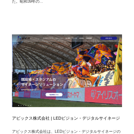
た。昭和39年の...
映画・アニメ・DVD・動画配信・放送・TV・ラジオ
音楽・アーティスト・楽器・舞台・演劇・ミュージカ
152
ル・ダンス
音楽・アーティスト・楽器・舞台・演劇・ミュージカ
芸能人・俳優・女優・タレント・モデル・芸能事務所
42
ル・ダンス
芸能人・俳優・女優・タレント・モデル・芸能事務所
キャンペーン・イベント・ワークショップ・コンペティ
77
ション
キャンペーン・イベント・ワークショップ・コンペティ
マッチングサービス
22
ション
マッチングサービス
アート・芸術・美術館・美術展・博物館・ギャラリー
383
アート・芸術・美術館・美術展・博物館・ギャラリー
鉛筆画・木炭画・デッサン・クロッキー
15
鉛筆画・木炭画・デッサン・クロッキー
グラフィティ・Graffiti・ストリートアート
4
グラフィティ・Graffiti・ストリートアート
GWD スタッフお気に入り
201
アビックス株式会社 | LEDビジョン・デジタルサイネージ
GWD スタッフお気に入り
Drawing Software / お絵かきソフト・アプリ・ブラシ
11
アビックス株式会社は、LEDビジョン・デジタルサイネージの