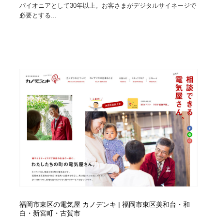
パイオニアとして30年以上。お客さまがデジタルサイネージで
必要とする...
Drawing Software / お絵かきソフト・アプリ・ブラシ
ニュース・マガジン・メディア・SNS・YouTube
346
ニュース・マガジン・メディア・SNS・YouTube
福岡市東区の電気屋 カノデンキ | 福岡市東区美和台・和
白・新宮町・古賀市