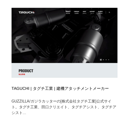
オフィス・シェアオフィス・コワーキング・シェアス
商業施設・商業ビル
33
ペース
商業施設・商業ビル
携帯電話・通信・サービス
15
携帯電話・通信・サービス
ファッション・洋服
511
ファッション・洋服
コスメ・化粧品・石鹸・シャンプー・ヘアケア・香水
220
コスメ・化粧品・石鹸・シャンプー・ヘアケア・香水
農業・林業・漁業・畜産・鉱業・燃料
54
農業・林業・漁業・畜産・鉱業・燃料
食品・飲料・酒・菓子
444
食品・飲料・酒・菓子
飲食・レストラン・カフェ
181
TAGUCHI | タグチ工業 | 建機アタッチメントメーカー
GUZZILLA/ガジラカッターの[株式会社タグチ工業]公式サイ
飲食・レストラン・カフェ
植物・花・ガーデニング・造園
42
ト。タグチ工業、田口クリエイト、タグチアシスト、タグチア
シスト...
植物・花・ガーデニング・造園
陶芸・窯・ガラス・木工・手工芸
34