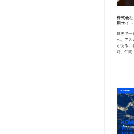
アート・芸術・美術館・美術展・博物館・ギャラリー
GWD スタッフお気に入り
201
株式会社
GWD スタッフお気に入り
用サイト
世界で一
へ。アス
がある。
時、仲間..