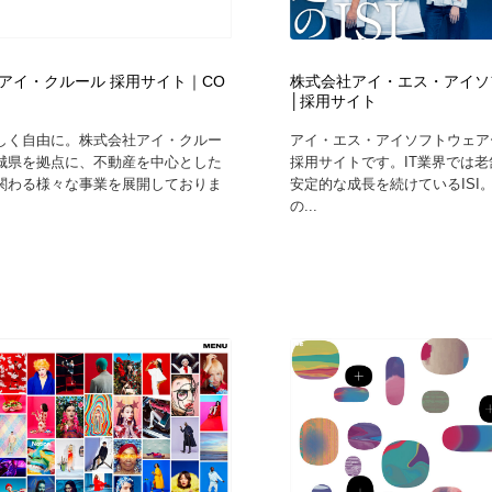
フォトグラファー・カメラマン・写真
グラフィックデザイン・デザイン事務所
485
アイ・クルール 採用サイト｜CO
株式会社アイ・エス・アイソ
│採用サイト
グラフィックデザイン・デザイン事務所
コンテンツ・メディア制作会社
9
しく自由に。株式会社アイ・クルー
アイ・エス・アイソフトウェア
城県を拠点に、不動産を中心とした
採用サイトです。IT業界では
コンテンツ・メディア制作会社
編集・ライティング・コピーライター
19
関わる様々な事業を展開しておりま
安定的な成長を続けているISI
の...
編集・ライティング・コピーライター
撮影スタジオ・撮影用小物・背景ボード・リース・レンタル
20
撮影スタジオ・撮影用小物・背景ボード・リース・レンタル
レンタルサーバー・クラウドサービス・ドメイン
10
レンタルサーバー・クラウドサービス・ドメイン
3D・CG・モーションデザイン
20
3D・CG・モーションデザイン
ライフスタイル・家具・生活雑貨・家電
320
ライフスタイル・家具・生活雑貨・家電
時計・腕時計
28