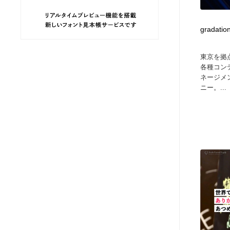
ヘアサロン・美容院・理髪店・エステ
旅行・観光・電車・航空会社
55
gradation
旅行・観光・電車・航空会社
ペット・トリミング
20
東京を拠
各種コン
ペット・トリミング
宗教・神社仏閣・禅・寺・神社
33
ネージメ
ニー。...
宗教・神社仏閣・禅・寺・神社
健康・医療・福祉・病院・歯医者・製薬・薬品
200
健康・医療・福祉・病院・歯医者・製薬・薬品
教育・スクール・保育・幼稚園・小中高・大学・専門学校
173
教育・スクール・保育・幼稚園・小中高・大学・専門学校
日本伝統：着物・織物・舞踊・歌舞伎・茶道・華道・書道
17
日本伝統：着物・織物・舞踊・歌舞伎・茶道・華道・書道
芸能人・俳優・女優・タレント・モデル・芸能事務所
42
芸能人・俳優・女優・タレント・モデル・芸能事務所
アート・芸術・美術館・美術展・博物館・ギャラリー
383