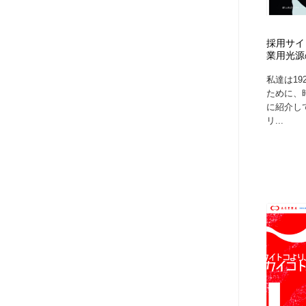
採用サイ
業用光源
私達は1
ために、
に紹介し
リ...