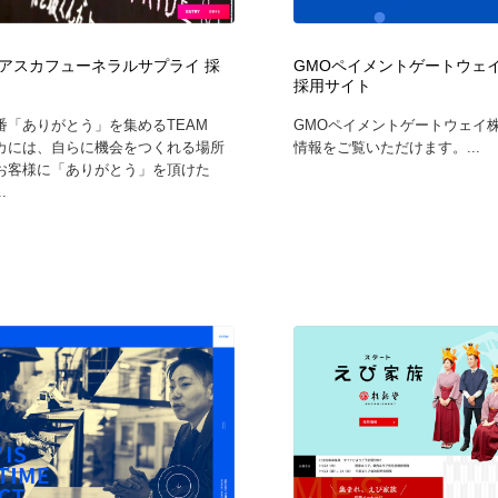
鉛筆画・木炭画・デッサン・クロッキー
Drawing Software / お絵かきソフト・アプリ・ブラシ
11
アスカフューネラルサプライ 採
GMOペイメントゲートウェイ
Drawing Software / お絵かきソフト・アプリ・ブラシ
採用サイト
番「ありがとう」を集めるTEAM
GMOペイメントゲートウェイ
カには、自らに機会をつくれる場所
情報をご覧いただけます。...
お客様に「ありがとう」を頂けた
.