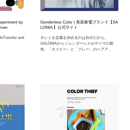
カメラ・レンズ
アニメーション・キャラクターデザイン
23
experiment by
Genderless Color | 美容家電ブランド【SA
アニメーション・キャラクターデザイン
オフィス・シェアオフィス・コワーキング・シェアスペース
46
rman
LONIA 】公式サイト
WeTransfer and
キレイを定義を決めるのは自分だから。
オフィス・シェアオフィス・コワーキング・シェアスペース
ファッション・洋服
511
SALONIAからジェンダーレスがテーマの新
色、「ネイビー」と「グレー」のヘアア...
ファッション・洋服
食品・飲料・酒・菓子
444
食品・飲料・酒・菓子
陶芸・窯・ガラス・木工・手工芸
34
陶芸・窯・ガラス・木工・手工芸
宇宙
9
宇宙
書籍・本屋・出版・作家・小説家・脚本家
58
書籍・本屋・出版・作家・小説家・脚本家
ホテル・旅館・温泉・銭湯・サウナ
149