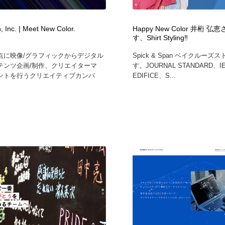
自動車・船・飛行機・交通・自転車
アウトドア・キャンプ・登山
40
, Inc. | Meet New Color.
Happy New Color 井桁 
す、Shirt Styling‼
アウトドア・キャンプ・登山
ウェディング・結婚
38
点に映像/グラフィックからデジタル
Spick & Span ベイクルー
テンツ企画/制作、クリエイターマ
す。JOURNAL STANDARD、I
ウェディング・結婚
法律・監査・税理士・弁護士・司法書士・行政
29
ントを行うクリエイティブカンパ
EDIFICE、S...
法律・監査・税理士・弁護士・司法書士・行政
金融・銀行・投資・保険・M&A・商社
78
金融・銀行・投資・保険・M&A・商社
システム開発・IT・決済・アプリ・ソフトウェア
99
システム開発・IT・決済・アプリ・ソフトウェア
映画・アニメ・DVD・動画配信・放送・TV・ラジオ
65
映画・アニメ・DVD・動画配信・放送・TV・ラジオ
キャンペーン・イベント・ワークショップ・コンペティショ
77
ン
キャンペーン・イベント・ワークショップ・コンペティショ
鉛筆画・木炭画・デッサン・クロッキー
15
ン