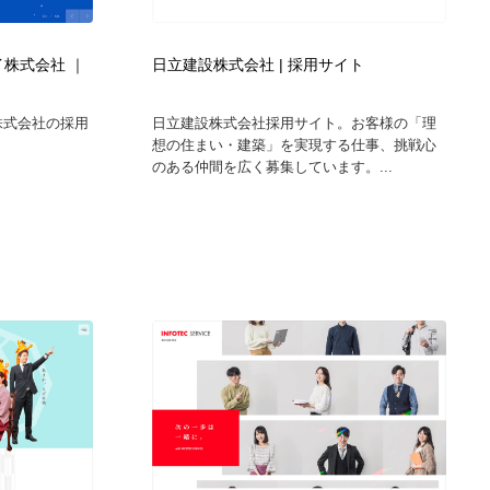
グラフィティ・Graffiti・ストリートアート
ニュース・マガジン・メディア・SNS・YouTube
346
株式会社 ｜
日立建設株式会社 | 採用サイト
ニュース・マガジン・メディア・SNS・YouTube
株式会社の採用
日立建設株式会社採用サイト。お客様の「理
想の住まい・建築」を実現する仕事、挑戦心
のある仲間を広く募集しています。...