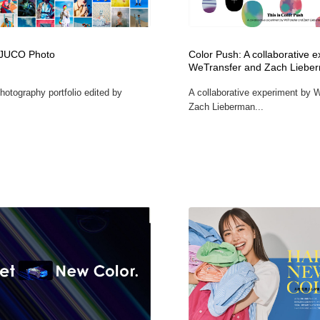
時計・腕時計
おもちゃ・ホビー・ゲーム
35
 JUCO Photo
Color Push: A collaborative 
おもちゃ・ホビー・ゲーム
建設・住宅・不動産・倉庫
197
WeTransfer and Zach Liebe
hotography portfolio edited by
A collaborative experiment by 
建設・住宅・不動産・倉庫
携帯電話・通信・サービス
15
Zach Lieberman...
携帯電話・通信・サービス
農業・林業・漁業・畜産・鉱業・燃料
54
農業・林業・漁業・畜産・鉱業・燃料
植物・花・ガーデニング・造園
42
植物・花・ガーデニング・造園
工業・加工・技術・機械・電気
59
工業・加工・技術・機械・電気
動物園・水族館・公園・テーマパーク・アミューズメント
23
動物園・水族館・公園・テーマパーク・アミューズメント
自動車・船・飛行機・交通・自転車
71