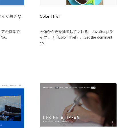
ホテル・旅館・温泉・銭湯・サウナ
スポーツ・スポーツ用品・トレーニング・ダイエット
71
弘恵さんが着こな
Color Thief
スポーツ・スポーツ用品・トレーニング・ダイエット
育児・ベイビー・玩具・絵本
27
ズストアの特集で
画像から色を抽出してくれる、JavaScriptラ
ENA、
イブラリ「Color Thief」。Get the dominant
育児・ベイビー・玩具・絵本
求人・採用・転職・就職・人材紹介
379
col...
求人・採用・転職・就職・人材紹介
起業・事業支援・ボランティア・NPO
8
起業・事業支援・ボランティア・NPO
テクノロジー・AI・人工知能・スマートホーム・オンライン
74
テクノロジー・AI・人工知能・スマートホーム・オンライン
音楽・アーティスト・楽器・舞台・演劇・ミュージカル・ダ
152
ンス
音楽・アーティスト・楽器・舞台・演劇・ミュージカル・ダ
マッチングサービス
22
ンス
マッチングサービス
グラフィティ・Graffiti・ストリートアート
4