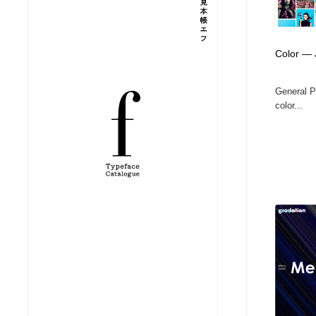
縫製・革製品・靴・鞄
ジュエリー・装飾品
54
Color —
ジュエリー・装飾品
建築・空間・工務店・内装・店舗・環境デザイン
276
General P
建築・空間・工務店・内装・店舗・環境デザイン
商業施設・商業ビル
33
color...
商業施設・商業ビル
コスメ・化粧品・石鹸・シャンプー・ヘアケア・香水
220
コスメ・化粧品・石鹸・シャンプー・ヘアケア・香水
飲食・レストラン・カフェ
182
飲食・レストラン・カフェ
材料：糸・布・紙・プラスチック・石・木材
38
材料：糸・布・紙・プラスチック・石・木材
日本の歴史・資料・伝統・将棋・囲碁
4
日本の歴史・資料・伝統・将棋・囲碁
ヘアサロン・美容院・理髪店・エステ
60