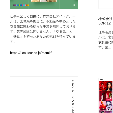
Web制作会社・プロダクション・デジタル
ブランディング・コンサルティング
151
仕事も楽しく自由に。株式会社アイ・クルー
株式会社
ルは、宮城県を拠点に、不動産を中心とした
LOR 12
ブランディング・コンサルティング
イラストレーター
160
衣食住に関わる様々な事業を展開しておりま
す。業界経験は問いません。「やる気」と
仕事も楽
「熱意」を持ったあなたの挑戦を待っていま
ルは、宮
イラストレーター
レタリング・カリグラフィ・サイン・看板
31
す。
衣食住に
す。業...
レタリング・カリグラフィ・サイン・看板
映像・クリエイター・プロダクション
164
https://i-couleur.co.jp/recruit/
映像・クリエイター・プロダクション
Javascript・WordPress・CSS・SEO・コーディング
97
Javascript・WordPress・CSS・SEO・コーディング
フリー素材・写真・モックアップ
41
フリー素材・写真・モックアップ
プロダクト・インテリア
139
プロダクト・インテリア
縫製・革製品・靴・鞄
55