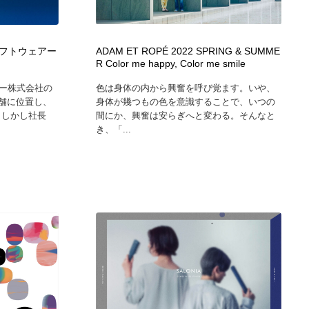
広告・マーケティング・PR・企画・プロデュース
印刷・製本・包装・グッズ
43
フトウェアー
ADAM ET ROPÉ 2022 SPRING & SUMME
R Color me happy, Color me smile
印刷・製本・包装・グッズ
フォント・フリーフォント / 書体
238
ー株式会社の
色は身体の内から興奮を呼び覚ます。いや、
老舗に位置し、
身体が幾つもの色を意識することで、いつの
フォント・フリーフォント / 書体
スタイリスト・ヘア＆メークアップ・プロップ・セットデザ
18
。しかし社長
間にか、興奮は安らぎへと変わる。そんなと
イン
き、「...
スタイリスト・ヘア＆メークアップ・プロップ・セットデザ
コーダー・エンジニア・デベロッパー
136
イン
コーダー・エンジニア・デベロッパー
ネット通販・EC・オークション・フリマ
15
ネット通販・EC・オークション・フリマ
眼鏡・コンタクトレンズ・サングラス
30
眼鏡・コンタクトレンズ・サングラス
ネオンサイン・ネオン菅・オリジナル
7
ネオンサイン・ネオン菅・オリジナル
カメラ・レンズ
18