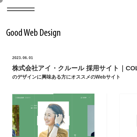
Good Web Design
2026年08月08日の登録サイト数は8550件です
2023. 06. 01
株式会社アイ・クルール 採用サイト｜COLO
登録Webサイト全一覧
8550
のデザインに興味ある方にオススメのWebサイト
登録Webサイト全一覧!
ABOUT
ABOUT
業界別 登録Webサイト一覧
Web制作会社・プロダクション・デジタル
579