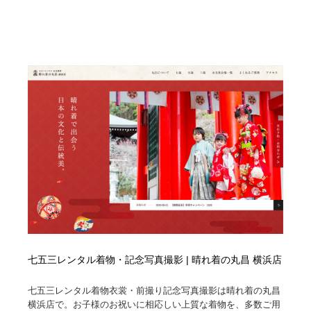
陶芸・窯・ガラス・木工・手工芸
材料：糸・布・紙・プラスチック・石・木材
38
材料：糸・布・紙・プラスチック・石・木材
工業・加工・技術・機械・電気
59
工業・加工・技術・機械・電気
宇宙
9
宇宙
日本の歴史・資料・伝統・将棋・囲碁
4
日本の歴史・資料・伝統・将棋・囲碁
動物園・水族館・公園・テーマパーク・アミューズメン
23
ト
動物園・水族館・公園・テーマパーク・アミューズメン
書籍・本屋・出版・作家・小説家・脚本家
58
ト
書籍・本屋・出版・作家・小説家・脚本家
ヘアサロン・美容院・理髪店・エステ
60
ヘアサロン・美容院・理髪店・エステ
自動車・船・飛行機・交通・自転車
71
七五三レンタル着物・記念写真撮影 | 晴れ着の丸昌 横浜店
自動車・船・飛行機・交通・自転車
ホテル・旅館・温泉・銭湯・サウナ
149
七五三レンタル着物衣裳・前撮り記念写真撮影は晴れ着の丸昌
横浜店で。お子様のお祝いに相応しい上質な着物を、多数ご用