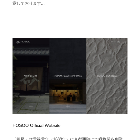
意しております...
ホテル・旅館・温泉・銭湯・サウナ
旅行・観光・電車・航空会社
55
旅行・観光・電車・航空会社
アウトドア・キャンプ・登山
40
アウトドア・キャンプ・登山
スポーツ・スポーツ用品・トレーニング・ダイエット
71
スポーツ・スポーツ用品・トレーニング・ダイエット
ペット・トリミング
20
ペット・トリミング
ウェディング・結婚
38
ウェディング・結婚
育児・ベイビー・玩具・絵本
27
育児・ベイビー・玩具・絵本
宗教・神社仏閣・禅・寺・神社
33
宗教・神社仏閣・禅・寺・神社
法律・監査・税理士・弁護士・司法書士・行政
29
HOSOO Official Website
法律・監査・税理士・弁護士・司法書士・行政
求人・採用・転職・就職・人材紹介
379
「細尾」は元禄元年（1688年）に京都西陣にて織物業を創業。