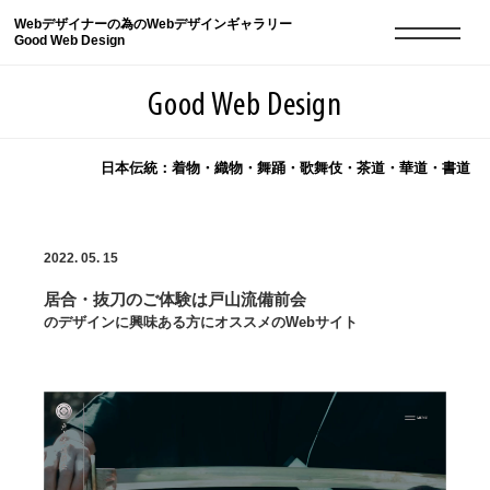
Webデザイナーの為のWebデザインギャラリー
Good Web Design
Good Web Design
日本伝統：着物・織物・舞踊・歌舞伎・茶道・華道・書道
2026年08月09日の登録サイト数は8551件です
2022. 05. 15
登録Webサイト全一覧
8551
居合・抜刀のご体験は戸山流備前会
登録Webサイト全一覧!
現役Webデザイナーによるコラム
15
のデザインに興味ある方にオススメのWebサイト
現役Webデザイナーによるコラム
ニュース
12
ニュース
ABOUT
ABOUT
人気ランキング TOP100