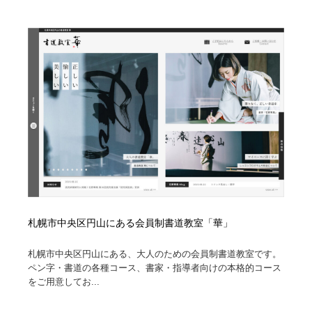
縫製・革製品・靴・鞄
55
縫製・革製品・靴・鞄
時計・腕時計
28
時計・腕時計
カメラ・レンズ
18
カメラ・レンズ
ジュエリー・装飾品
54
ジュエリー・装飾品
おもちゃ・ホビー・ゲーム
35
おもちゃ・ホビー・ゲーム
アニメーション・キャラクターデザイン
23
アニメーション・キャラクターデザイン
建築・空間・工務店・内装・店舗・環境デザイン
276
札幌市中央区円山にある会員制書道教室「華」
建築・空間・工務店・内装・店舗・環境デザイン
建設・住宅・不動産・倉庫
197
札幌市中央区円山にある、大人のための会員制書道教室です。
ペン字・書道の各種コース、書家・指導者向けの本格的コース
建設・住宅・不動産・倉庫
オフィス・シェアオフィス・コワーキング・シェアス
46
をご用意してお...
ペース