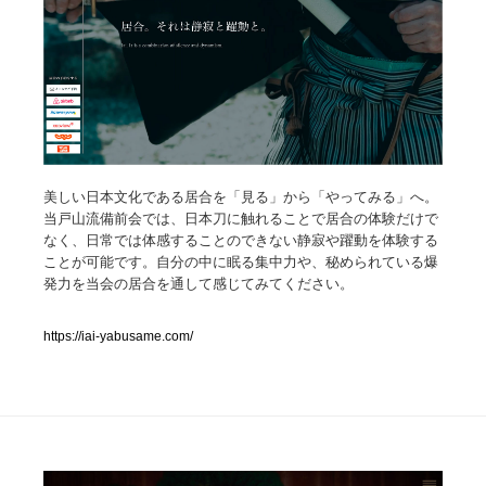
人気ランキング TOP100
業界別 登録Webサイト一覧
Web制作会社・プロダクション・デジタル
579
Web制作会社・プロダクション・デジタル
美しい日本文化である居合を「見る」から「やってみる」へ。
フォトグラファー・カメラマン・写真
257
当戸山流備前会では、日本刀に触れることで居合の体験だけで
なく、日常では体感することのできない静寂や躍動を体験する
フォトグラファー・カメラマン・写真
広告・マーケティング・PR・企画・プロデュース
182
ことが可能です。自分の中に眠る集中力や、秘められている爆
発力を当会の居合を通して感じてみてください。
広告・マーケティング・PR・企画・プロデュース
ブランディング・コンサルティング
151
https://iai-yabusame.com/
ブランディング・コンサルティング
グラフィックデザイン・デザイン事務所
485
グラフィックデザイン・デザイン事務所
印刷・製本・包装・グッズ
43
印刷・製本・包装・グッズ
イラストレーター
160