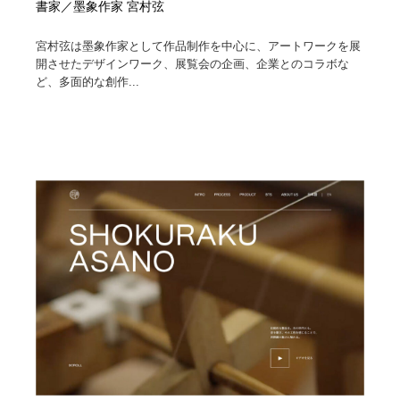
書家／墨象作家 宮村弦
Drawing Software / お絵かきソフト・アプリ・ブラシ
ニュース・マガジン・メディア・SNS・YouTube
346
宮村弦は墨象作家として作品制作を中心に、アートワークを展
開させたデザインワーク、展覧会の企画、企業とのコラボな
ニュース・マガジン・メディア・SNS・YouTube
ど、多面的な創作...