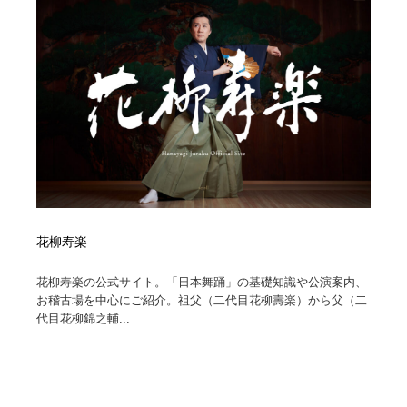
イラストレーター
コンテンツ・メディア制作会社
9
コンテンツ・メディア制作会社
フォント・フリーフォント / 書体
238
フォント・フリーフォント / 書体
レタリング・カリグラフィ・サイン・看板
31
レタリング・カリグラフィ・サイン・看板
編集・ライティング・コピーライター
19
編集・ライティング・コピーライター
スタイリスト・ヘア＆メークアップ・プロップ・セット
18
デザイン
花柳寿楽
スタイリスト・ヘア＆メークアップ・プロップ・セット
映像・クリエイター・プロダクション
164
デザイン
花柳寿楽の公式サイト。「日本舞踊」の基礎知識や公演案内、
お稽古場を中心にご紹介。祖父（二代目花柳壽楽）から父（二
映像・クリエイター・プロダクション
撮影スタジオ・撮影用小物・背景ボード・リース・レン
20
代目花柳錦之輔...
タル
撮影スタジオ・撮影用小物・背景ボード・リース・レン
コーダー・エンジニア・デベロッパー
136
タル