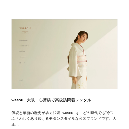
オフィス・シェアオフィス・コワーキング・シェアス
商業施設・商業ビル
33
ペース
商業施設・商業ビル
携帯電話・通信・サービス
15
携帯電話・通信・サービス
ファッション・洋服
511
ファッション・洋服
コスメ・化粧品・石鹸・シャンプー・ヘアケア・香水
220
コスメ・化粧品・石鹸・シャンプー・ヘアケア・香水
農業・林業・漁業・畜産・鉱業・燃料
54
農業・林業・漁業・畜産・鉱業・燃料
食品・飲料・酒・菓子
444
食品・飲料・酒・菓子
飲食・レストラン・カフェ
182
wasou | 大阪・心斎橋で高級訪問着レンタル
飲食・レストラン・カフェ
植物・花・ガーデニング・造園
42
伝統と革新の歴史が紡ぐ和装 -wasou- は、どの時代でも“今”に
植物・花・ガーデニング・造園
陶芸・窯・ガラス・木工・手工芸
34
ふさわしくあり続けるモダンスタイルな和装ブランドです。大
正...