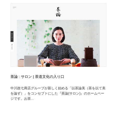
コーダー・エンジニア・デベロッパー
Javascript・WordPress・CSS・SEO・コーディング
97
Javascript・WordPress・CSS・SEO・コーディング
レンタルサーバー・クラウドサービス・ドメイン
10
レンタルサーバー・クラウドサービス・ドメイン
ネット通販・EC・オークション・フリマ
15
ネット通販・EC・オークション・フリマ
フリー素材・写真・モックアップ
41
フリー素材・写真・モックアップ
3D・CG・モーションデザイン
21
3D・CG・モーションデザイン
眼鏡・コンタクトレンズ・サングラス
30
茶論 : サロン | 茶道文化の入り口
眼鏡・コンタクトレンズ・サングラス
プロダクト・インテリア
139
中川政七商店グループが新しく始める「以茶論美（茶を以て美
プロダクト・インテリア
ライフスタイル・家具・生活雑貨・家電
320
を論ず）」をコンセプトにした『茶論(サロン)』のホームペー
ジです。お茶...
ライフスタイル・家具・生活雑貨・家電
ネオンサイン・ネオン菅・オリジナル
7
ネオンサイン・ネオン菅・オリジナル