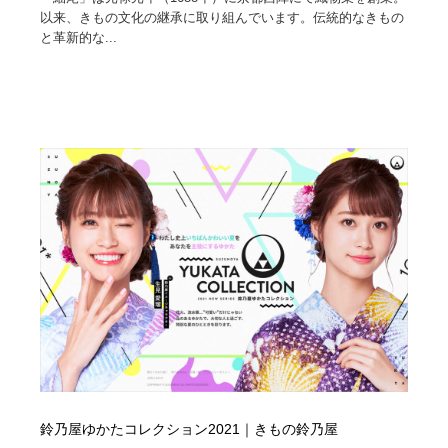
求人・採用・転職・就職・人材紹介
健康・医療・福祉・病院・歯医者・製薬・薬品
200
以来、きもの文化の継承に取り組んでいます。伝統的なきもの
と革新的な...
健康・医療・福祉・病院・歯医者・製薬・薬品
金融・銀行・投資・保険・M&A・商社
78
金融・銀行・投資・保険・M&A・商社
起業・事業支援・ボランティア・NPO
8
起業・事業支援・ボランティア・NPO
教育・スクール・保育・幼稚園・小中高・大学・専門学
173
校
教育・スクール・保育・幼稚園・小中高・大学・専門学
システム開発・IT・決済・アプリ・ソフトウェア
99
校
システム開発・IT・決済・アプリ・ソフトウェア
テクノロジー・AI・人工知能・スマートホーム・オンラ
74
イン
テクノロジー・AI・人工知能・スマートホーム・オンラ
日本伝統：着物・織物・舞踊・歌舞伎・茶道・華道・書
17
イン
道
日本伝統：着物・織物・舞踊・歌舞伎・茶道・華道・書
映画・アニメ・DVD・動画配信・放送・TV・ラジオ
65
道
鈴乃屋ゆかたコレクション2021｜きもの鈴乃屋