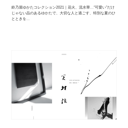
映画・アニメ・DVD・動画配信・放送・TV・ラジオ
音楽・アーティスト・楽器・舞台・演劇・ミュージカ
152
ル・ダンス
鈴乃屋ゆかたコレクション2021｜花火、流水華…“可愛い”だけ
じゃない品のあるゆかたで、大切な人と過ごす、特別な夏のひ
とときを...
音楽・アーティスト・楽器・舞台・演劇・ミュージカ
芸能人・俳優・女優・タレント・モデル・芸能事務所
42
ル・ダンス
芸能人・俳優・女優・タレント・モデル・芸能事務所
キャンペーン・イベント・ワークショップ・コンペティ
77
ション
キャンペーン・イベント・ワークショップ・コンペティ
マッチングサービス
22
ション
マッチングサービス
アート・芸術・美術館・美術展・博物館・ギャラリー
383
アート・芸術・美術館・美術展・博物館・ギャラリー
鉛筆画・木炭画・デッサン・クロッキー
15
鉛筆画・木炭画・デッサン・クロッキー
グラフィティ・Graffiti・ストリートアート
4
グラフィティ・Graffiti・ストリートアート
GWD スタッフお気に入り
201
GWD スタッフお気に入り
Drawing Software / お絵かきソフト・アプリ・ブラシ
11