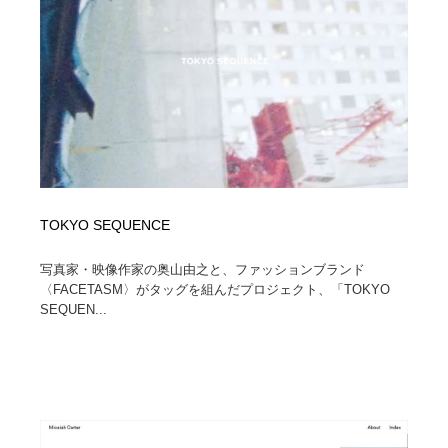
求人・採用・転職・就職・人材紹介
健康・医療・福祉・病院・歯医者・製薬・薬品
200
健康・医療・福祉・病院・歯医者・製薬・薬品
金融・銀行・投資・保険・M&A・商社
78
金融・銀行・投資・保険・M&A・商社
起業・事業支援・ボランティア・NPO
8
起業・事業支援・ボランティア・NPO
教育・スクール・保育・幼稚園・小中高・大学・専門学
173
校
教育・スクール・保育・幼稚園・小中高・大学・専門学
システム開発・IT・決済・アプリ・ソフトウェア
99
TOKYO SEQUENCE
校
写真家・映像作家の奥山由之と、ファッションブランド
システム開発・IT・決済・アプリ・ソフトウェア
テクノロジー・AI・人工知能・スマートホーム・オンラ
74
イン
〈FACETASM〉がタッグを組んだプロジェクト、「TOKYO
SEQUEN...
テクノロジー・AI・人工知能・スマートホーム・オンラ
日本伝統：着物・織物・舞踊・歌舞伎・茶道・華道・書
17
イン
道
日本伝統：着物・織物・舞踊・歌舞伎・茶道・華道・書
映画・アニメ・DVD・動画配信・放送・TV・ラジオ
65
道