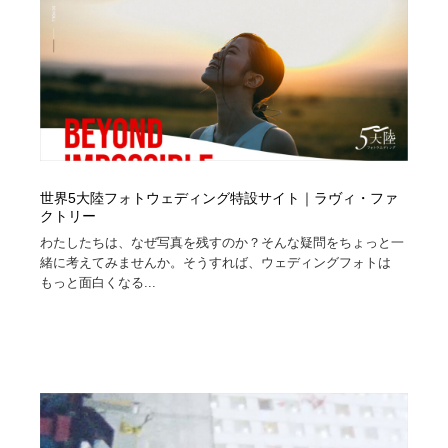
ホテル・旅館・温泉・銭湯・サウナ
旅行・観光・電車・航空会社
55
旅行・観光・電車・航空会社
アウトドア・キャンプ・登山
40
アウトドア・キャンプ・登山
スポーツ・スポーツ用品・トレーニング・ダイエット
71
スポーツ・スポーツ用品・トレーニング・ダイエット
ペット・トリミング
20
世界5大陸フォトウェディング特設サイト｜ラヴィ・ファ
ペット・トリミング
ウェディング・結婚
38
クトリー
わたしたちは、なぜ写真を残すのか？そんな疑問をちょっと一
ウェディング・結婚
育児・ベイビー・玩具・絵本
27
緒に考えてみませんか。そうすれば、ウェディングフォトは
もっと面白くなる...
育児・ベイビー・玩具・絵本
宗教・神社仏閣・禅・寺・神社
33
宗教・神社仏閣・禅・寺・神社
法律・監査・税理士・弁護士・司法書士・行政
29
法律・監査・税理士・弁護士・司法書士・行政
求人・採用・転職・就職・人材紹介
379