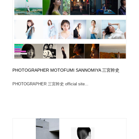
イラストレーター
コンテンツ・メディア制作会社
9
コンテンツ・メディア制作会社
フォント・フリーフォント / 書体
238
フォント・フリーフォント / 書体
レタリング・カリグラフィ・サイン・看板
31
レタリング・カリグラフィ・サイン・看板
編集・ライティング・コピーライター
19
編集・ライティング・コピーライター
スタイリスト・ヘア＆メークアップ・プロップ・セット
PHOTOGRAPHER MOTOFUMI SANNOMIYA 三宮幹史
18
デザイン
PHOTOGRAPHER 三宮幹史 official site...
スタイリスト・ヘア＆メークアップ・プロップ・セット
映像・クリエイター・プロダクション
164
デザイン
映像・クリエイター・プロダクション
撮影スタジオ・撮影用小物・背景ボード・リース・レン
20
タル
撮影スタジオ・撮影用小物・背景ボード・リース・レン
コーダー・エンジニア・デベロッパー
136
タル