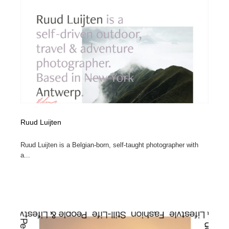
Drawing Software / お絵かきソフト・アプリ・ブラシ
ニュース・マガジン・メディア・SNS・YouTube
346
ニュース・マガジン・メディア・SNS・YouTube
Ruud Luijten
Ruud Luijten is a Belgian-born, self-taught photographer with
a...