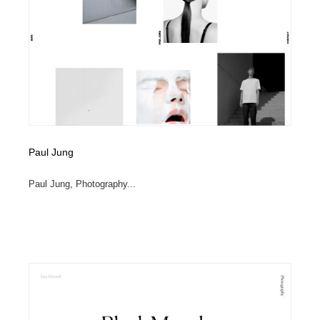
コーダー・エンジニア・デベロッパー
Javascript・WordPress・CSS・SEO・コーディング
97
Javascript・WordPress・CSS・SEO・コーディング
レンタルサーバー・クラウドサービス・ドメイン
10
レンタルサーバー・クラウドサービス・ドメイン
ネット通販・EC・オークション・フリマ
15
ネット通販・EC・オークション・フリマ
フリー素材・写真・モックアップ
41
フリー素材・写真・モックアップ
3D・CG・モーションデザイン
21
Paul Jung
3D・CG・モーションデザイン
眼鏡・コンタクトレンズ・サングラス
30
Paul Jung, Photography...
眼鏡・コンタクトレンズ・サングラス
プロダクト・インテリア
139
プロダクト・インテリア
ライフスタイル・家具・生活雑貨・家電
320
ライフスタイル・家具・生活雑貨・家電
ネオンサイン・ネオン菅・オリジナル
7
ネオンサイン・ネオン菅・オリジナル