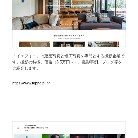
人気ランキング TOP100
業界別 登録Webサイト一覧
Web制作会社・プロダクション・デジタル
579
Web制作会社・プロダクション・デジタル
「イエフォト」は建築写真と竣工写真を専門とする撮影企業で
フォトグラファー・カメラマン・写真
257
す。撮影の特徴、価格（3.5万円～）、撮影事例、ブログ等を
ご紹介します。
フォトグラファー・カメラマン・写真
広告・マーケティング・PR・企画・プロデュース
182
https://www.iephoto.jp/
広告・マーケティング・PR・企画・プロデュース
ブランディング・コンサルティング
151
ブランディング・コンサルティング
グラフィックデザイン・デザイン事務所
485
グラフィックデザイン・デザイン事務所
印刷・製本・包装・グッズ
43
印刷・製本・包装・グッズ
イラストレーター
160