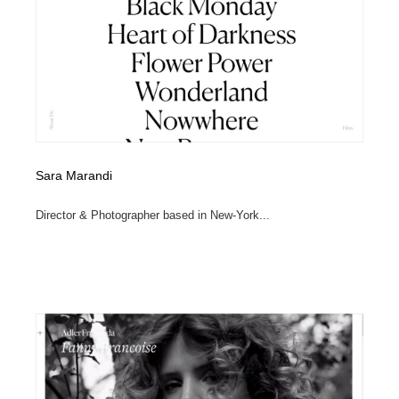
縫製・革製品・靴・鞄
55
縫製・革製品・靴・鞄
時計・腕時計
28
時計・腕時計
カメラ・レンズ
18
カメラ・レンズ
ジュエリー・装飾品
54
ジュエリー・装飾品
おもちゃ・ホビー・ゲーム
35
Sara Marandi
Director & Photographer based in New-York...
おもちゃ・ホビー・ゲーム
アニメーション・キャラクターデザイン
23
アニメーション・キャラクターデザイン
建築・空間・工務店・内装・店舗・環境デザイン
276
建築・空間・工務店・内装・店舗・環境デザイン
建設・住宅・不動産・倉庫
197
建設・住宅・不動産・倉庫
オフィス・シェアオフィス・コワーキング・シェアス
46
ペース