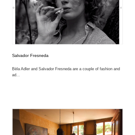
オフィス・シェアオフィス・コワーキング・シェアス
商業施設・商業ビル
33
ペース
商業施設・商業ビル
携帯電話・通信・サービス
15
携帯電話・通信・サービス
ファッション・洋服
511
ファッション・洋服
コスメ・化粧品・石鹸・シャンプー・ヘアケア・香水
220
Salvador Fresneda
コスメ・化粧品・石鹸・シャンプー・ヘアケア・香水
農業・林業・漁業・畜産・鉱業・燃料
54
Bèla Adler and Salvador Fresneda are a couple of fashion and
ad...
農業・林業・漁業・畜産・鉱業・燃料
食品・飲料・酒・菓子
444
食品・飲料・酒・菓子
飲食・レストラン・カフェ
182
飲食・レストラン・カフェ
植物・花・ガーデニング・造園
42
植物・花・ガーデニング・造園
陶芸・窯・ガラス・木工・手工芸
34