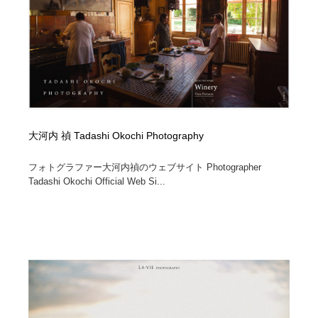
陶芸・窯・ガラス・木工・手工芸
材料：糸・布・紙・プラスチック・石・木材
38
材料：糸・布・紙・プラスチック・石・木材
工業・加工・技術・機械・電気
59
工業・加工・技術・機械・電気
宇宙
9
宇宙
日本の歴史・資料・伝統・将棋・囲碁
4
大河内 禎 Tadashi Okochi Photography
日本の歴史・資料・伝統・将棋・囲碁
動物園・水族館・公園・テーマパーク・アミューズメン
23
ト
フォトグラファー大河内禎のウェブサイト Photographer
Tadashi Okochi Official Web Si...
動物園・水族館・公園・テーマパーク・アミューズメン
書籍・本屋・出版・作家・小説家・脚本家
58
ト
書籍・本屋・出版・作家・小説家・脚本家
ヘアサロン・美容院・理髪店・エステ
60
ヘアサロン・美容院・理髪店・エステ
自動車・船・飛行機・交通・自転車
71
自動車・船・飛行機・交通・自転車
ホテル・旅館・温泉・銭湯・サウナ
149