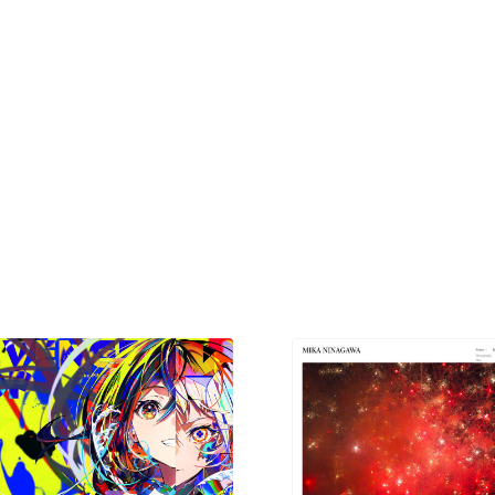
現役Webデザイナーによるコラム
15
現役Webデザイナーによるコラム
人気ランキング TOP100
人気ランキング TOP100
フォトグラファー・カメラマン・写真
257