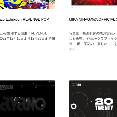
フォトグラファー・カメラマン・写真
グラフィックデザイン・デザイン事務所
485
azo Exhibition REVENGE POP
MIKA NINAGAWA OFFICIAL
グラフィックデザイン・デザイン事務所
コンテンツ・メディア制作会社
9
ikazoが主催する個展「REVENGE
写真家・映画監督の蜷川実花オ
2022年12月10日より12月29日まで開
ズを販売。 作品をグラフィッ
コンテンツ・メディア制作会社
編集・ライティング・コピーライター
19
み、 蜷川実花の「欲しい！」
テム...
編集・ライティング・コピーライター
撮影スタジオ・撮影用小物・背景ボード・リース・レンタル
20
撮影スタジオ・撮影用小物・背景ボード・リース・レンタル
レンタルサーバー・クラウドサービス・ドメイン
10
レンタルサーバー・クラウドサービス・ドメイン
3D・CG・モーションデザイン
20
3D・CG・モーションデザイン
ライフスタイル・家具・生活雑貨・家電
320
ライフスタイル・家具・生活雑貨・家電
時計・腕時計
28