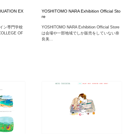
ホテル・旅館・温泉・銭湯・サウナ
スポーツ・スポーツ用品・トレーニング・ダイエット
71
DUATION EX
YOSHITOMO NARA Exhibition Official Sto
re
スポーツ・スポーツ用品・トレーニング・ダイエット
育児・ベイビー・玩具・絵本
27
イン専門学校
YOSHITOMO NARA Exhibition Official Store
LLEGE OF
は会場や一部地域でしか販売をしていない奈
良美...
育児・ベイビー・玩具・絵本
求人・採用・転職・就職・人材紹介
379
求人・採用・転職・就職・人材紹介
起業・事業支援・ボランティア・NPO
8
起業・事業支援・ボランティア・NPO
テクノロジー・AI・人工知能・スマートホーム・オンライン
74
テクノロジー・AI・人工知能・スマートホーム・オンライン
音楽・アーティスト・楽器・舞台・演劇・ミュージカル・ダ
152
ンス
音楽・アーティスト・楽器・舞台・演劇・ミュージカル・ダ
マッチングサービス
22
ンス
マッチングサービス
グラフィティ・Graffiti・ストリートアート
4