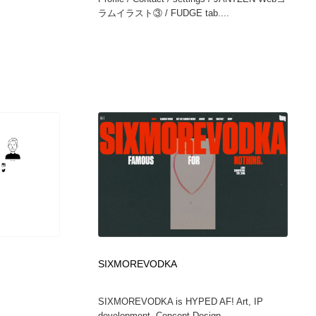
ラムイラスト③ / FUDGE tab....
SIXMOREVODKA
SIXMOREVODKA is HYPED AF! Art, IP
development, Concept Design, ...