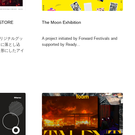
広告・マーケティング・PR・企画・プロデュース
印刷・製本・包装・グッズ
43
 STORE
The Moon Exhibition
印刷・製本・包装・グッズ
フォント・フリーフォント / 書体
238
リジナルグッ
A project initiated by Forward Festivals and
クに落とし込
supported by Ready...
フォント・フリーフォント / 書体
スタイリスト・ヘア＆メークアップ・プロップ・セットデザ
18
を形にしたアイ
イン
スタイリスト・ヘア＆メークアップ・プロップ・セットデザ
コーダー・エンジニア・デベロッパー
136
イン
コーダー・エンジニア・デベロッパー
ネット通販・EC・オークション・フリマ
15
ネット通販・EC・オークション・フリマ
眼鏡・コンタクトレンズ・サングラス
30
眼鏡・コンタクトレンズ・サングラス
ネオンサイン・ネオン菅・オリジナル
7
ネオンサイン・ネオン菅・オリジナル
カメラ・レンズ
18