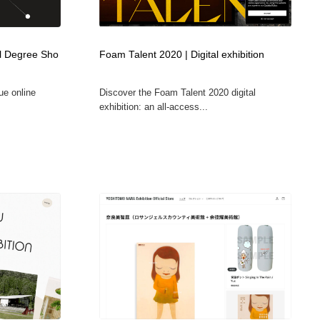
カメラ・レンズ
アニメーション・キャラクターデザイン
23
l Degree Sho
Foam Talent 2020 | Digital exhibition
アニメーション・キャラクターデザイン
オフィス・シェアオフィス・コワーキング・シェアスペース
46
e online
Discover the Foam Talent 2020 digital
オフィス・シェアオフィス・コワーキング・シェアスペース
ファッション・洋服
511
exhibition: an all-access...
ファッション・洋服
食品・飲料・酒・菓子
444
食品・飲料・酒・菓子
陶芸・窯・ガラス・木工・手工芸
34
陶芸・窯・ガラス・木工・手工芸
宇宙
9
宇宙
書籍・本屋・出版・作家・小説家・脚本家
58
書籍・本屋・出版・作家・小説家・脚本家
ホテル・旅館・温泉・銭湯・サウナ
149