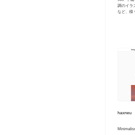
調のイラス
など、様々
haxneu
Minimalism