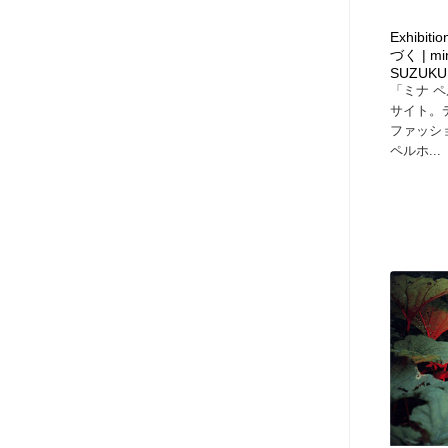
ヘアサロン・美容院・理髪店・エステ
旅行・観光・電車・航空会社
55
Exhib
づく | min
SUZUKU
旅行・観光・電車・航空会社
ペット・トリミング
20
「ミナ 
サイト。
ファッシ
ペット・トリミング
宗教・神社仏閣・禅・寺・神社
33
ペルホ...
宗教・神社仏閣・禅・寺・神社
健康・医療・福祉・病院・歯医者・製薬・薬品
200
健康・医療・福祉・病院・歯医者・製薬・薬品
教育・スクール・保育・幼稚園・小中高・大学・専門学校
173
教育・スクール・保育・幼稚園・小中高・大学・専門学校
日本伝統：着物・織物・舞踊・歌舞伎・茶道・華道・書道
17
日本伝統：着物・織物・舞踊・歌舞伎・茶道・華道・書道
芸能人・俳優・女優・タレント・モデル・芸能事務所
42
芸能人・俳優・女優・タレント・モデル・芸能事務所
アート・芸術・美術館・美術展・博物館・ギャラリー
383