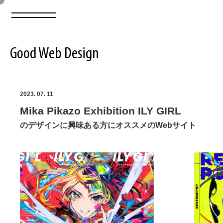
Good Web Design
2026年08月08日の登録サイト数は8550件です
2023. 07. 11
Mika Pikazo Exhibition ILY GIRL
登録Webサイト全一覧
8550
のデザインに興味ある方にオススメのWebサイト
登録Webサイト全一覧!
ABOUT
ABOUT
業界別 登録Webサイト一覧
Web制作会社・プロダクション・デジタル
579