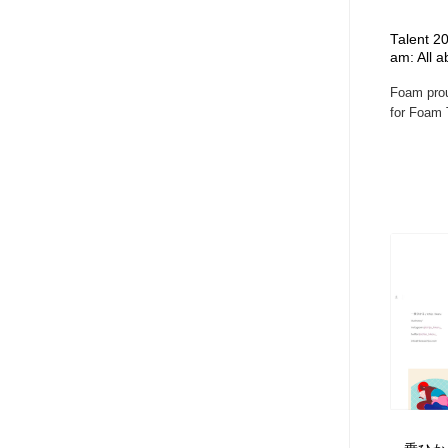
アート・芸術・美術館・美術展・博物館・ギャラリー
GWD スタッフお気に入り
201
Talent 20
am: All 
GWD スタッフお気に入り
Foam prou
for Foam T