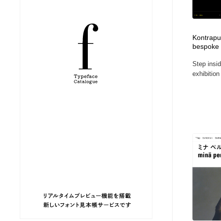
縫製・革製品・靴・鞄
ジュエリー・装飾品
54
Kontrapun
ジュエリー・装飾品
建築・空間・工務店・内装・店舗・環境デザイン
276
bespoke 
Step insid
建築・空間・工務店・内装・店舗・環境デザイン
商業施設・商業ビル
33
exhibition 
商業施設・商業ビル
コスメ・化粧品・石鹸・シャンプー・ヘアケア・香水
220
コスメ・化粧品・石鹸・シャンプー・ヘアケア・香水
飲食・レストラン・カフェ
182
飲食・レストラン・カフェ
材料：糸・布・紙・プラスチック・石・木材
38
材料：糸・布・紙・プラスチック・石・木材
日本の歴史・資料・伝統・将棋・囲碁
4
日本の歴史・資料・伝統・将棋・囲碁
ヘアサロン・美容院・理髪店・エステ
60