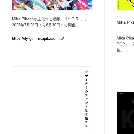
Web制作会社・プロダクション・デジタル
ブランディング・コンサルティング
151
Mika Pikazoが主催する個展「ILY GIRL」、
Mika Pik
2023年7月28日より8月30日まで開催。
ブランディング・コンサルティング
イラストレーター
160
Mika P
https://ily-girl.mikapikazo.info/
POP」、
イラストレーター
レタリング・カリグラフィ・サイン・看板
31
催。...
レタリング・カリグラフィ・サイン・看板
映像・クリエイター・プロダクション
164
映像・クリエイター・プロダクション
Javascript・WordPress・CSS・SEO・コーディング
97
Javascript・WordPress・CSS・SEO・コーディング
フリー素材・写真・モックアップ
41
フリー素材・写真・モックアップ
プロダクト・インテリア
139
プロダクト・インテリア
縫製・革製品・靴・鞄
55