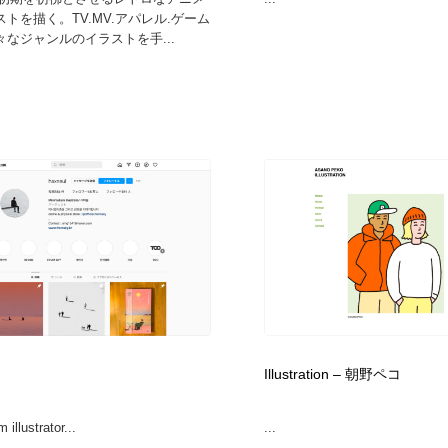
トを描く。TV.MV.アパレル.ゲーム
なジャンルのイラストを手...
Illustration – 朝野ペコ
 illustrator...
...