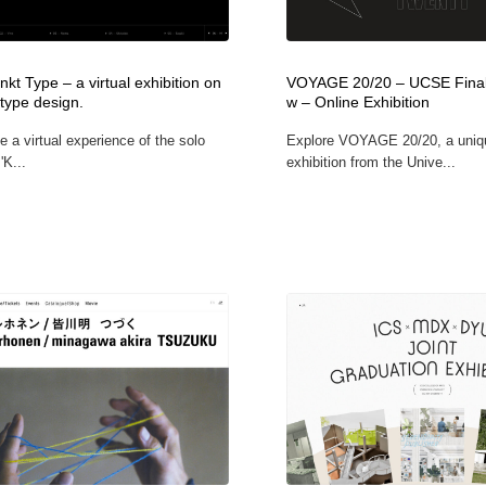
時計・腕時計
おもちゃ・ホビー・ゲーム
35
kt Type – a virtual exhibition on
VOYAGE 20/20 – UCSE Fina
おもちゃ・ホビー・ゲーム
建設・住宅・不動産・倉庫
197
type design.
w – Online Exhibition
e a virtual experience of the solo
Explore VOYAGE 20/20, a uniqu
建設・住宅・不動産・倉庫
携帯電話・通信・サービス
15
'K...
exhibition from the Unive...
携帯電話・通信・サービス
農業・林業・漁業・畜産・鉱業・燃料
54
農業・林業・漁業・畜産・鉱業・燃料
植物・花・ガーデニング・造園
42
植物・花・ガーデニング・造園
工業・加工・技術・機械・電気
59
工業・加工・技術・機械・電気
動物園・水族館・公園・テーマパーク・アミューズメント
23
動物園・水族館・公園・テーマパーク・アミューズメント
自動車・船・飛行機・交通・自転車
71