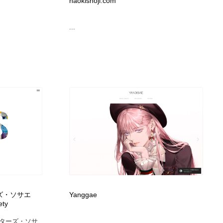
naokishoji.com
...
ズ・ソサエ
Yanggae
ety
ターズ・ソサ
...