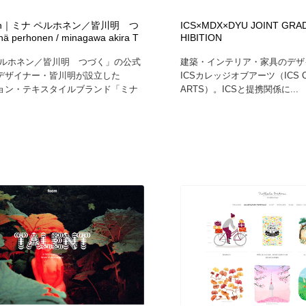
自動車・船・飛行機・交通・自転車
アウトドア・キャンプ・登山
40
ition｜ミナ ペルホネン／皆川明 つ
ICS×MDX×DYU JOINT GRA
ä perhonen / minagawa akira T
HIBITION
アウトドア・キャンプ・登山
ウェディング・結婚
38
ペルホネン／皆川明 つづく」の公式
建築・インテリア・家具のデザ
デザイナー・皆川明が設立した
ICSカレッジオブアーツ（ICS CO
ョン・テキスタイルブランド「ミナ
ARTS）。ICSと提携関係に...
ウェディング・結婚
法律・監査・税理士・弁護士・司法書士・行政
29
法律・監査・税理士・弁護士・司法書士・行政
金融・銀行・投資・保険・M&A・商社
78
金融・銀行・投資・保険・M&A・商社
システム開発・IT・決済・アプリ・ソフトウェア
99
システム開発・IT・決済・アプリ・ソフトウェア
映画・アニメ・DVD・動画配信・放送・TV・ラジオ
65
映画・アニメ・DVD・動画配信・放送・TV・ラジオ
キャンペーン・イベント・ワークショップ・コンペティショ
77
ン
キャンペーン・イベント・ワークショップ・コンペティショ
鉛筆画・木炭画・デッサン・クロッキー
15
ン