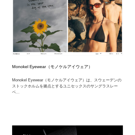
イラストレーター
コンテンツ・メディア制作会社
9
コンテンツ・メディア制作会社
フォント・フリーフォント / 書体
238
フォント・フリーフォント / 書体
レタリング・カリグラフィ・サイン・看板
31
レタリング・カリグラフィ・サイン・看板
編集・ライティング・コピーライター
19
Monokel Eyewear（モノケルアイウェア）
編集・ライティング・コピーライター
スタイリスト・ヘア＆メークアップ・プロップ・セット
18
デザイン
Monokel Eyewear（モノケルアイウェア）は、スウェーデンの
ストックホルムを拠点とするユニセックスのサングラスレー
スタイリスト・ヘア＆メークアップ・プロップ・セット
映像・クリエイター・プロダクション
164
ベ...
デザイン
映像・クリエイター・プロダクション
撮影スタジオ・撮影用小物・背景ボード・リース・レン
20
タル
撮影スタジオ・撮影用小物・背景ボード・リース・レン
コーダー・エンジニア・デベロッパー
136
タル