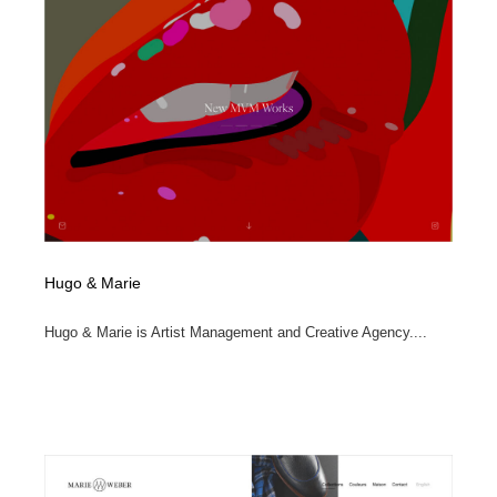
縫製・革製品・靴・鞄
55
縫製・革製品・靴・鞄
時計・腕時計
28
時計・腕時計
カメラ・レンズ
18
カメラ・レンズ
ジュエリー・装飾品
54
ジュエリー・装飾品
おもちゃ・ホビー・ゲーム
35
おもちゃ・ホビー・ゲーム
アニメーション・キャラクターデザイン
23
Hugo & Marie
アニメーション・キャラクターデザイン
建築・空間・工務店・内装・店舗・環境デザイン
276
Hugo & Marie is Artist Management and Creative Agency....
建築・空間・工務店・内装・店舗・環境デザイン
建設・住宅・不動産・倉庫
197
建設・住宅・不動産・倉庫
オフィス・シェアオフィス・コワーキング・シェアス
46
ペース