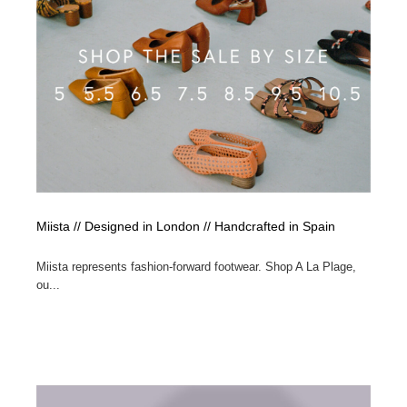
陶芸・窯・ガラス・木工・手工芸
材料：糸・布・紙・プラスチック・石・木材
38
材料：糸・布・紙・プラスチック・石・木材
工業・加工・技術・機械・電気
59
工業・加工・技術・機械・電気
宇宙
9
宇宙
日本の歴史・資料・伝統・将棋・囲碁
4
日本の歴史・資料・伝統・将棋・囲碁
動物園・水族館・公園・テーマパーク・アミューズメン
23
ト
Miista // Designed in London // Handcrafted in Spain
動物園・水族館・公園・テーマパーク・アミューズメン
書籍・本屋・出版・作家・小説家・脚本家
58
ト
Miista represents fashion-forward footwear. Shop A La Plage,
ou...
書籍・本屋・出版・作家・小説家・脚本家
ヘアサロン・美容院・理髪店・エステ
60
ヘアサロン・美容院・理髪店・エステ
自動車・船・飛行機・交通・自転車
71
自動車・船・飛行機・交通・自転車
ホテル・旅館・温泉・銭湯・サウナ
149