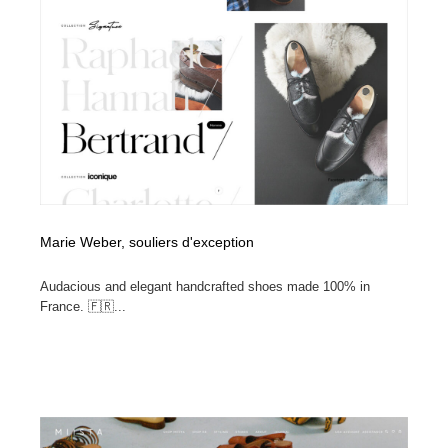
オフィス・シェアオフィス・コワーキング・シェアス
商業施設・商業ビル
33
ペース
商業施設・商業ビル
携帯電話・通信・サービス
15
携帯電話・通信・サービス
ファッション・洋服
511
ファッション・洋服
コスメ・化粧品・石鹸・シャンプー・ヘアケア・香水
220
コスメ・化粧品・石鹸・シャンプー・ヘアケア・香水
農業・林業・漁業・畜産・鉱業・燃料
54
Marie Weber, souliers d'exception
農業・林業・漁業・畜産・鉱業・燃料
食品・飲料・酒・菓子
444
Audacious and elegant handcrafted shoes made 100% in
食品・飲料・酒・菓子
飲食・レストラン・カフェ
181
France. 🇫🇷...
飲食・レストラン・カフェ
植物・花・ガーデニング・造園
42
植物・花・ガーデニング・造園
陶芸・窯・ガラス・木工・手工芸
34