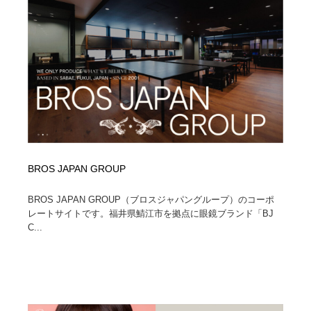
求人・採用・転職・就職・人材紹介
健康・医療・福祉・病院・歯医者・製薬・薬品
200
健康・医療・福祉・病院・歯医者・製薬・薬品
金融・銀行・投資・保険・M&A・商社
78
金融・銀行・投資・保険・M&A・商社
起業・事業支援・ボランティア・NPO
8
起業・事業支援・ボランティア・NPO
教育・スクール・保育・幼稚園・小中高・大学・専門学
173
校
教育・スクール・保育・幼稚園・小中高・大学・専門学
システム開発・IT・決済・アプリ・ソフトウェア
99
校
BROS JAPAN GROUP
システム開発・IT・決済・アプリ・ソフトウェア
テクノロジー・AI・人工知能・スマートホーム・オンラ
74
BROS JAPAN GROUP（ブロスジャパングループ）のコーポ
イン
レートサイトです。福井県鯖江市を拠点に眼鏡ブランド「BJ
C...
テクノロジー・AI・人工知能・スマートホーム・オンラ
日本伝統：着物・織物・舞踊・歌舞伎・茶道・華道・書
17
イン
道
日本伝統：着物・織物・舞踊・歌舞伎・茶道・華道・書
映画・アニメ・DVD・動画配信・放送・TV・ラジオ
65
道