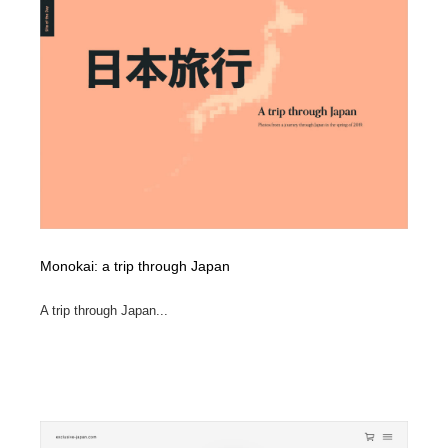
Drawing Software / お絵かきソフト・アプリ・ブラシ
ニュース・マガジン・メディア・SNS・YouTube
346
ニュース・マガジン・メディア・SNS・YouTube
Monokai: a trip through Japan
A trip through Japan...