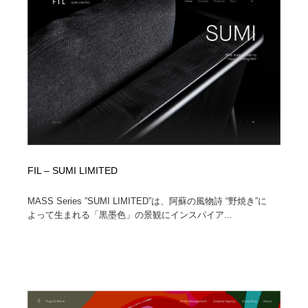
コーダー・エンジニア・デベロッパー
Javascript・WordPress・CSS・SEO・コーディング
97
Javascript・WordPress・CSS・SEO・コーディング
レンタルサーバー・クラウドサービス・ドメイン
10
レンタルサーバー・クラウドサービス・ドメイン
ネット通販・EC・オークション・フリマ
15
ネット通販・EC・オークション・フリマ
フリー素材・写真・モックアップ
41
フリー素材・写真・モックアップ
3D・CG・モーションデザイン
20
FIL – SUMI LIMITED
3D・CG・モーションデザイン
眼鏡・コンタクトレンズ・サングラス
30
MASS Series ”SUMI LIMITED”は、阿蘇の風物詩 “野焼き”に
眼鏡・コンタクトレンズ・サングラス
プロダクト・インテリア
139
よって生まれる「黒墨色」の景観にインスパイア...
プロダクト・インテリア
ライフスタイル・家具・生活雑貨・家電
320
ライフスタイル・家具・生活雑貨・家電
ネオンサイン・ネオン菅・オリジナル
7
ネオンサイン・ネオン菅・オリジナル