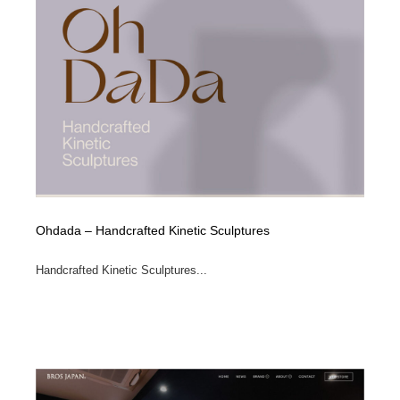
ホテル・旅館・温泉・銭湯・サウナ
旅行・観光・電車・航空会社
55
旅行・観光・電車・航空会社
アウトドア・キャンプ・登山
40
アウトドア・キャンプ・登山
スポーツ・スポーツ用品・トレーニング・ダイエット
71
スポーツ・スポーツ用品・トレーニング・ダイエット
ペット・トリミング
20
ペット・トリミング
ウェディング・結婚
38
Ohdada – Handcrafted Kinetic Sculptures
ウェディング・結婚
育児・ベイビー・玩具・絵本
27
Handcrafted Kinetic Sculptures...
育児・ベイビー・玩具・絵本
宗教・神社仏閣・禅・寺・神社
33
宗教・神社仏閣・禅・寺・神社
法律・監査・税理士・弁護士・司法書士・行政
29
法律・監査・税理士・弁護士・司法書士・行政
求人・採用・転職・就職・人材紹介
379