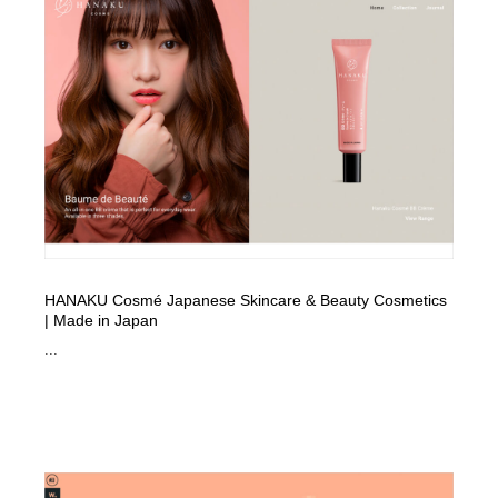
映画・アニメ・DVD・動画配信・放送・TV・ラジオ
音楽・アーティスト・楽器・舞台・演劇・ミュージカ
152
ル・ダンス
音楽・アーティスト・楽器・舞台・演劇・ミュージカ
芸能人・俳優・女優・タレント・モデル・芸能事務所
42
ル・ダンス
芸能人・俳優・女優・タレント・モデル・芸能事務所
キャンペーン・イベント・ワークショップ・コンペティ
77
ション
キャンペーン・イベント・ワークショップ・コンペティ
マッチングサービス
22
ション
マッチングサービス
アート・芸術・美術館・美術展・博物館・ギャラリー
383
HANAKU Cosmé Japanese Skincare & Beauty Cosmetics
アート・芸術・美術館・美術展・博物館・ギャラリー
鉛筆画・木炭画・デッサン・クロッキー
15
| Made in Japan
...
鉛筆画・木炭画・デッサン・クロッキー
グラフィティ・Graffiti・ストリートアート
4
グラフィティ・Graffiti・ストリートアート
GWD スタッフお気に入り
201
GWD スタッフお気に入り
Drawing Software / お絵かきソフト・アプリ・ブラシ
11