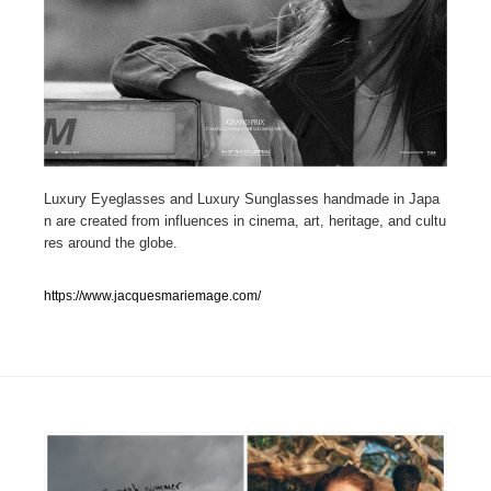
人気ランキング TOP100
業界別 登録Webサイト一覧
Web制作会社・プロダクション・デジタル
579
Web制作会社・プロダクション・デジタル
Luxury Eyeglasses and Luxury Sunglasses handmade in Japa
フォトグラファー・カメラマン・写真
257
n are created from influences in cinema, art, heritage, and cultu
res around the globe.
フォトグラファー・カメラマン・写真
広告・マーケティング・PR・企画・プロデュース
182
https://www.jacquesmariemage.com/
広告・マーケティング・PR・企画・プロデュース
ブランディング・コンサルティング
151
ブランディング・コンサルティング
グラフィックデザイン・デザイン事務所
485
グラフィックデザイン・デザイン事務所
印刷・製本・包装・グッズ
43
印刷・製本・包装・グッズ
イラストレーター
160