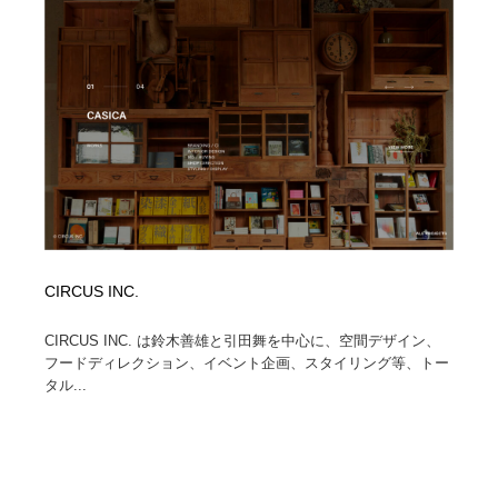
縫製・革製品・靴・鞄
55
縫製・革製品・靴・鞄
時計・腕時計
28
時計・腕時計
カメラ・レンズ
18
カメラ・レンズ
ジュエリー・装飾品
54
ジュエリー・装飾品
おもちゃ・ホビー・ゲーム
35
おもちゃ・ホビー・ゲーム
アニメーション・キャラクターデザイン
23
CIRCUS INC.
アニメーション・キャラクターデザイン
建築・空間・工務店・内装・店舗・環境デザイン
276
CIRCUS INC. は鈴木善雄と引田舞を中心に、空間デザイン、
フードディレクション、イベント企画、スタイリング等、トー
建築・空間・工務店・内装・店舗・環境デザイン
建設・住宅・不動産・倉庫
197
タル...
建設・住宅・不動産・倉庫
オフィス・シェアオフィス・コワーキング・シェアス
46
ペース