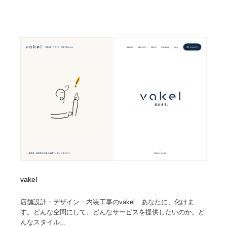
求人・採用・転職・就職・人材紹介
健康・医療・福祉・病院・歯医者・製薬・薬品
200
健康・医療・福祉・病院・歯医者・製薬・薬品
金融・銀行・投資・保険・M&A・商社
78
金融・銀行・投資・保険・M&A・商社
起業・事業支援・ボランティア・NPO
8
起業・事業支援・ボランティア・NPO
教育・スクール・保育・幼稚園・小中高・大学・専門学
173
校
教育・スクール・保育・幼稚園・小中高・大学・専門学
システム開発・IT・決済・アプリ・ソフトウェア
99
校
システム開発・IT・決済・アプリ・ソフトウェア
テクノロジー・AI・人工知能・スマートホーム・オンラ
74
イン
テクノロジー・AI・人工知能・スマートホーム・オンラ
日本伝統：着物・織物・舞踊・歌舞伎・茶道・華道・書
17
vakel
イン
道
店舗設計・デザイン・内装工事のvakel あなたに、化けま
日本伝統：着物・織物・舞踊・歌舞伎・茶道・華道・書
映画・アニメ・DVD・動画配信・放送・TV・ラジオ
65
す。どんな空間にして、どんなサービスを提供したいのか。ど
道
んなスタイル...