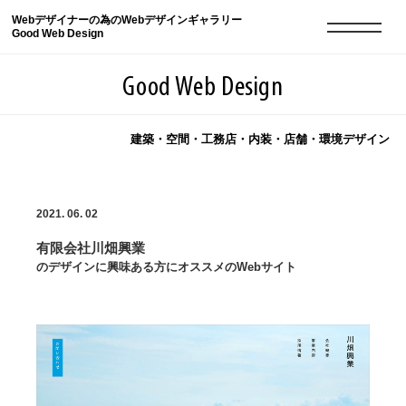
Webデザイナーの為のWebデザインギャラリー
Good Web Design
Good Web Design
建築・空間・工務店・内装・店舗・環境デザイン
2026年08月06日の登録サイト数は8548件です
2021. 06. 02
登録Webサイト全一覧
8548
有限会社川畑興業
登録Webサイト全一覧!
現役Webデザイナーによるコラム
15
のデザインに興味ある方にオススメのWebサイト
現役Webデザイナーによるコラム
ニュース
12
ニュース
ABOUT
ABOUT
人気ランキング TOP100