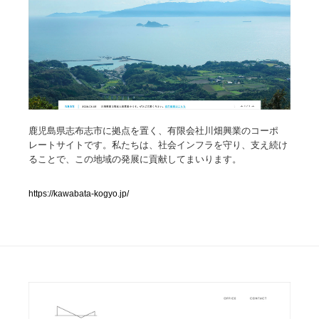
人気ランキング TOP100
業界別 登録Webサイト一覧
Web制作会社・プロダクション・デジタル
579
Web制作会社・プロダクション・デジタル
フォトグラファー・カメラマン・写真
257
鹿児島県志布志市に拠点を置く、有限会社川畑興業のコーポ
レートサイトです。私たちは、社会インフラを守り、支え続け
ることで、この地域の発展に貢献してまいります。
フォトグラファー・カメラマン・写真
広告・マーケティング・PR・企画・プロデュース
182
https://kawabata-kogyo.jp/
広告・マーケティング・PR・企画・プロデュース
ブランディング・コンサルティング
151
ブランディング・コンサルティング
グラフィックデザイン・デザイン事務所
485
グラフィックデザイン・デザイン事務所
印刷・製本・包装・グッズ
43
印刷・製本・包装・グッズ
イラストレーター
160