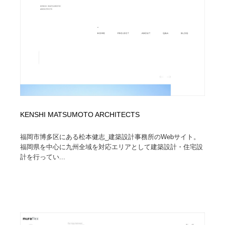
イラストレーター
コンテンツ・メディア制作会社
9
コンテンツ・メディア制作会社
フォント・フリーフォント / 書体
238
フォント・フリーフォント / 書体
レタリング・カリグラフィ・サイン・看板
31
レタリング・カリグラフィ・サイン・看板
編集・ライティング・コピーライター
19
編集・ライティング・コピーライター
スタイリスト・ヘア＆メークアップ・プロップ・セット
KENSHI MATSUMOTO ARCHITECTS
18
デザイン
福岡市博多区にある松本健志_建築設計事務所のWebサイト。
スタイリスト・ヘア＆メークアップ・プロップ・セット
映像・クリエイター・プロダクション
164
福岡県を中心に九州全域を対応エリアとして建築設計・住宅設
デザイン
計を行ってい...
映像・クリエイター・プロダクション
撮影スタジオ・撮影用小物・背景ボード・リース・レン
20
タル
撮影スタジオ・撮影用小物・背景ボード・リース・レン
コーダー・エンジニア・デベロッパー
136
タル