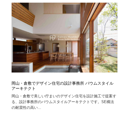
オフィス・シェアオフィス・コワーキング・シェアス
商業施設・商業ビル
33
ペース
商業施設・商業ビル
携帯電話・通信・サービス
15
携帯電話・通信・サービス
ファッション・洋服
511
ファッション・洋服
コスメ・化粧品・石鹸・シャンプー・ヘアケア・香水
220
コスメ・化粧品・石鹸・シャンプー・ヘアケア・香水
農業・林業・漁業・畜産・鉱業・燃料
54
農業・林業・漁業・畜産・鉱業・燃料
食品・飲料・酒・菓子
444
岡山・倉敷でデザイン住宅の設計事務所 バウムスタイル
食品・飲料・酒・菓子
飲食・レストラン・カフェ
181
アーキテクト
岡山・倉敷で美しい佇まいのデザイン住宅を設計施工で提案す
飲食・レストラン・カフェ
る、設計事務所のバウムスタイルアーキテクトです。SE構法
植物・花・ガーデニング・造園
42
の耐震性の高い...
植物・花・ガーデニング・造園
陶芸・窯・ガラス・木工・手工芸
34