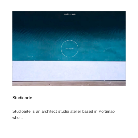
陶芸・窯・ガラス・木工・手工芸
材料：糸・布・紙・プラスチック・石・木材
38
材料：糸・布・紙・プラスチック・石・木材
工業・加工・技術・機械・電気
59
工業・加工・技術・機械・電気
宇宙
9
宇宙
日本の歴史・資料・伝統・将棋・囲碁
4
日本の歴史・資料・伝統・将棋・囲碁
動物園・水族館・公園・テーマパーク・アミューズメン
23
ト
動物園・水族館・公園・テーマパーク・アミューズメン
書籍・本屋・出版・作家・小説家・脚本家
58
ト
書籍・本屋・出版・作家・小説家・脚本家
ヘアサロン・美容院・理髪店・エステ
60
Studioarte
Studioarte is an architect studio atelier based in Portimão
ヘアサロン・美容院・理髪店・エステ
自動車・船・飛行機・交通・自転車
71
whe...
自動車・船・飛行機・交通・自転車
ホテル・旅館・温泉・銭湯・サウナ
149