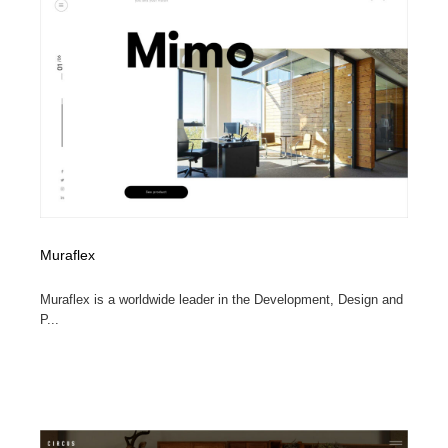
コーダー・エンジニア・デベロッパー
Javascript・WordPress・CSS・SEO・コーディング
97
Javascript・WordPress・CSS・SEO・コーディング
レンタルサーバー・クラウドサービス・ドメイン
10
レンタルサーバー・クラウドサービス・ドメイン
ネット通販・EC・オークション・フリマ
15
ネット通販・EC・オークション・フリマ
フリー素材・写真・モックアップ
41
フリー素材・写真・モックアップ
3D・CG・モーションデザイン
20
3D・CG・モーションデザイン
眼鏡・コンタクトレンズ・サングラス
30
Muraflex
Muraflex is a worldwide leader in the Development, Design and
眼鏡・コンタクトレンズ・サングラス
プロダクト・インテリア
139
P...
プロダクト・インテリア
ライフスタイル・家具・生活雑貨・家電
319
ライフスタイル・家具・生活雑貨・家電
ネオンサイン・ネオン菅・オリジナル
7
ネオンサイン・ネオン菅・オリジナル