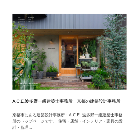
ホテル・旅館・温泉・銭湯・サウナ
旅行・観光・電車・航空会社
55
旅行・観光・電車・航空会社
アウトドア・キャンプ・登山
40
アウトドア・キャンプ・登山
スポーツ・スポーツ用品・トレーニング・ダイエット
71
スポーツ・スポーツ用品・トレーニング・ダイエット
ペット・トリミング
20
ペット・トリミング
ウェディング・結婚
38
ウェディング・結婚
育児・ベイビー・玩具・絵本
27
育児・ベイビー・玩具・絵本
宗教・神社仏閣・禅・寺・神社
33
A.C.E.波多野一級建築士事務所 京都の建築設計事務所
宗教・神社仏閣・禅・寺・神社
法律・監査・税理士・弁護士・司法書士・行政
29
京都市にある建築設計事務所・A.C.E. 波多野一級建築士事務
所のトップページです。 住宅・店舗・インテリア・家具の設
法律・監査・税理士・弁護士・司法書士・行政
求人・採用・転職・就職・人材紹介
379
計・監理...