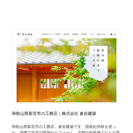
映画・アニメ・DVD・動画配信・放送・TV・ラジオ
音楽・アーティスト・楽器・舞台・演劇・ミュージカ
152
ル・ダンス
音楽・アーティスト・楽器・舞台・演劇・ミュージカ
芸能人・俳優・女優・タレント・モデル・芸能事務所
42
ル・ダンス
芸能人・俳優・女優・タレント・モデル・芸能事務所
キャンペーン・イベント・ワークショップ・コンペティ
77
ション
キャンペーン・イベント・ワークショップ・コンペティ
マッチングサービス
22
ション
マッチングサービス
アート・芸術・美術館・美術展・博物館・ギャラリー
383
アート・芸術・美術館・美術展・博物館・ギャラリー
鉛筆画・木炭画・デッサン・クロッキー
15
鉛筆画・木炭画・デッサン・クロッキー
グラフィティ・Graffiti・ストリートアート
4
和歌山県新宮市の工務店｜株式会社 倉谷建築
グラフィティ・Graffiti・ストリートアート
GWD スタッフお気に入り
201
和歌山県新宮市の工務店、倉谷建築です。国産紀州材を使っ
GWD スタッフお気に入り
Drawing Software / お絵かきソフト・アプリ・ブラシ
11
た、戸建て住宅の新築やリフォーム、店舗の内装施工ならお気