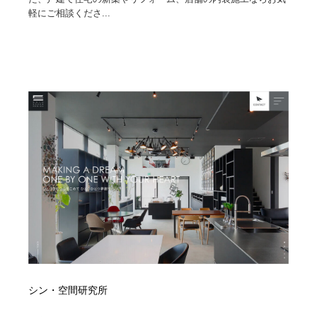
軽にご相談くださ...
Drawing Software / お絵かきソフト・アプリ・ブラシ
ニュース・マガジン・メディア・SNS・YouTube
346
ニュース・マガジン・メディア・SNS・YouTube
シン・空間研究所