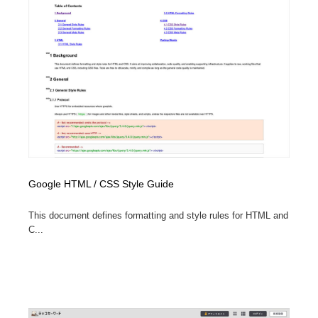
映画・アニメ・DVD・動画配信・放送・TV・ラジオ
音楽・アーティスト・楽器・舞台・演劇・ミュージカ
152
ル・ダンス
音楽・アーティスト・楽器・舞台・演劇・ミュージカ
芸能人・俳優・女優・タレント・モデル・芸能事務所
42
ル・ダンス
芸能人・俳優・女優・タレント・モデル・芸能事務所
キャンペーン・イベント・ワークショップ・コンペティ
77
ション
キャンペーン・イベント・ワークショップ・コンペティ
マッチングサービス
22
ション
マッチングサービス
アート・芸術・美術館・美術展・博物館・ギャラリー
383
Google HTML / CSS Style Guide
アート・芸術・美術館・美術展・博物館・ギャラリー
鉛筆画・木炭画・デッサン・クロッキー
15
This document defines formatting and style rules for HTML and
C...
鉛筆画・木炭画・デッサン・クロッキー
グラフィティ・Graffiti・ストリートアート
4
グラフィティ・Graffiti・ストリートアート
GWD スタッフお気に入り
201
GWD スタッフお気に入り
Drawing Software / お絵かきソフト・アプリ・ブラシ
11