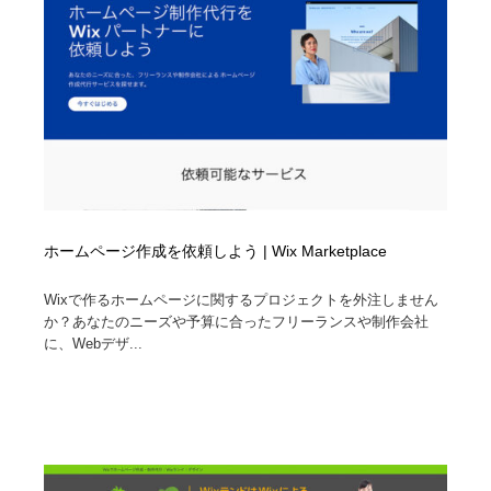
オフィス・シェアオフィス・コワーキング・シェアス
商業施設・商業ビル
33
ペース
商業施設・商業ビル
携帯電話・通信・サービス
15
携帯電話・通信・サービス
ファッション・洋服
511
ファッション・洋服
コスメ・化粧品・石鹸・シャンプー・ヘアケア・香水
220
コスメ・化粧品・石鹸・シャンプー・ヘアケア・香水
農業・林業・漁業・畜産・鉱業・燃料
54
ホームページ作成を依頼しよう | Wix Marketplace
農業・林業・漁業・畜産・鉱業・燃料
食品・飲料・酒・菓子
444
Wixで作るホームページに関するプロジェクトを外注しません
か？あなたのニーズや予算に合ったフリーランスや制作会社
食品・飲料・酒・菓子
飲食・レストラン・カフェ
181
に、Webデザ...
飲食・レストラン・カフェ
植物・花・ガーデニング・造園
42
植物・花・ガーデニング・造園
陶芸・窯・ガラス・木工・手工芸
34