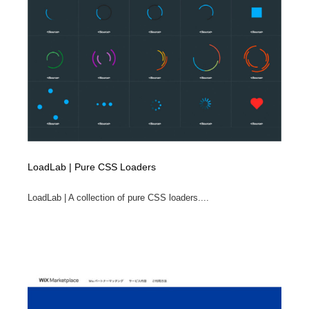
縫製・革製品・靴・鞄
55
縫製・革製品・靴・鞄
時計・腕時計
28
時計・腕時計
カメラ・レンズ
18
カメラ・レンズ
ジュエリー・装飾品
54
ジュエリー・装飾品
おもちゃ・ホビー・ゲーム
35
LoadLab | Pure CSS Loaders
おもちゃ・ホビー・ゲーム
アニメーション・キャラクターデザイン
23
LoadLab | A collection of pure CSS loaders....
アニメーション・キャラクターデザイン
建築・空間・工務店・内装・店舗・環境デザイン
276
建築・空間・工務店・内装・店舗・環境デザイン
建設・住宅・不動産・倉庫
197
建設・住宅・不動産・倉庫
オフィス・シェアオフィス・コワーキング・シェアス
46
ペース