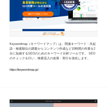
人気ランキング TOP100
業界別 登録Webサイト一覧
Web制作会社・プロダクション・デジタル
579
Web制作会社・プロダクション・デジタル
フォトグラファー・カメラマン・写真
257
Keywordmap（キーワードマップ）は、関連キーワード・共起
語・検索順位の調査からコンテンツ作成など10時間の作業を2
分に短縮するSEOのためのキーワード分析ツールです。 SEO
フォトグラファー・カメラマン・写真
広告・マーケティング・PR・企画・プロデュース
182
のチェックを行い、検索流入の改善・実行を強化します。
広告・マーケティング・PR・企画・プロデュース
ブランディング・コンサルティング
151
https://keywordmap.jp/
ブランディング・コンサルティング
グラフィックデザイン・デザイン事務所
485
グラフィックデザイン・デザイン事務所
印刷・製本・包装・グッズ
43
印刷・製本・包装・グッズ
イラストレーター
160