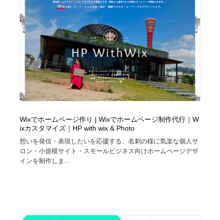
ホテル・旅館・温泉・銭湯・サウナ
旅行・観光・電車・航空会社
55
旅行・観光・電車・航空会社
アウトドア・キャンプ・登山
40
アウトドア・キャンプ・登山
スポーツ・スポーツ用品・トレーニング・ダイエット
71
スポーツ・スポーツ用品・トレーニング・ダイエット
ペット・トリミング
20
ペット・トリミング
ウェディング・結婚
38
Wixでホームページ作り | Wixでホームページ制作代行｜W
ウェディング・結婚
育児・ベイビー・玩具・絵本
27
ixカスタマイズ｜HP with wix & Photo
想いを発信・表現したいを応援する、名刺の様に気楽な個人サ
ロン・小規模サイト・スモールビジネス向けホームページデザ
育児・ベイビー・玩具・絵本
宗教・神社仏閣・禅・寺・神社
33
インを制作しま...
宗教・神社仏閣・禅・寺・神社
法律・監査・税理士・弁護士・司法書士・行政
29
法律・監査・税理士・弁護士・司法書士・行政
求人・採用・転職・就職・人材紹介
379