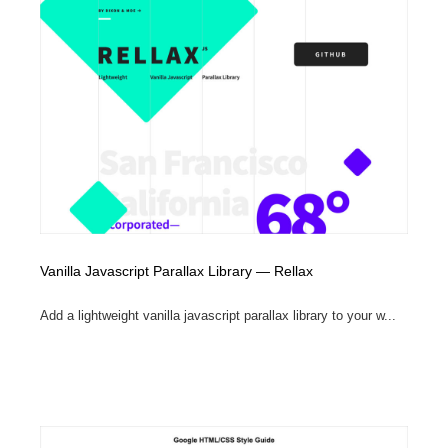
求人・採用・転職・就職・人材紹介
健康・医療・福祉・病院・歯医者・製薬・薬品
200
健康・医療・福祉・病院・歯医者・製薬・薬品
金融・銀行・投資・保険・M&A・商社
78
金融・銀行・投資・保険・M&A・商社
起業・事業支援・ボランティア・NPO
8
起業・事業支援・ボランティア・NPO
教育・スクール・保育・幼稚園・小中高・大学・専門学
173
校
教育・スクール・保育・幼稚園・小中高・大学・専門学
システム開発・IT・決済・アプリ・ソフトウェア
99
校
システム開発・IT・決済・アプリ・ソフトウェア
Vanilla Javascript Parallax Library — Rellax
テクノロジー・AI・人工知能・スマートホーム・オンラ
74
イン
Add a lightweight vanilla javascript parallax library to your w...
テクノロジー・AI・人工知能・スマートホーム・オンラ
日本伝統：着物・織物・舞踊・歌舞伎・茶道・華道・書
17
イン
道
日本伝統：着物・織物・舞踊・歌舞伎・茶道・華道・書
映画・アニメ・DVD・動画配信・放送・TV・ラジオ
65
道