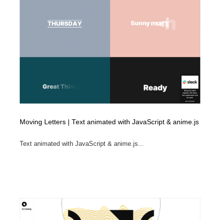
イラストレーター
コンテンツ・メディア制作会社
9
コンテンツ・メディア制作会社
フォント・フリーフォント / 書体
238
フォント・フリーフォント / 書体
レタリング・カリグラフィ・サイン・看板
31
レタリング・カリグラフィ・サイン・看板
編集・ライティング・コピーライター
19
編集・ライティング・コピーライター
スタイリスト・ヘア＆メークアップ・プロップ・セット
18
デザイン
Moving Letters | Text animated with JavaScript & anime.js
スタイリスト・ヘア＆メークアップ・プロップ・セット
映像・クリエイター・プロダクション
164
Text animated with JavaScript & anime.js...
デザイン
映像・クリエイター・プロダクション
撮影スタジオ・撮影用小物・背景ボード・リース・レン
20
タル
撮影スタジオ・撮影用小物・背景ボード・リース・レン
コーダー・エンジニア・デベロッパー
136
タル