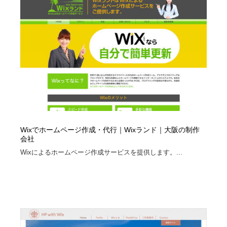
陶芸・窯・ガラス・木工・手工芸
材料：糸・布・紙・プラスチック・石・木材
38
材料：糸・布・紙・プラスチック・石・木材
工業・加工・技術・機械・電気
59
工業・加工・技術・機械・電気
宇宙
9
宇宙
日本の歴史・資料・伝統・将棋・囲碁
4
日本の歴史・資料・伝統・将棋・囲碁
動物園・水族館・公園・テーマパーク・アミューズメン
23
ト
Wixでホームページ作成・代行｜Wixランド｜大阪の制作
動物園・水族館・公園・テーマパーク・アミューズメン
書籍・本屋・出版・作家・小説家・脚本家
58
会社
ト
Wixによるホームページ作成サービスを提供します。...
書籍・本屋・出版・作家・小説家・脚本家
ヘアサロン・美容院・理髪店・エステ
60
ヘアサロン・美容院・理髪店・エステ
自動車・船・飛行機・交通・自転車
71
自動車・船・飛行機・交通・自転車
ホテル・旅館・温泉・銭湯・サウナ
149