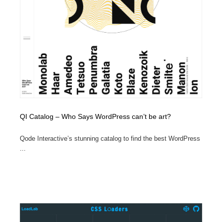
コーダー・エンジニア・デベロッパー
Javascript・WordPress・CSS・SEO・コーディング
97
Javascript・WordPress・CSS・SEO・コーディング
レンタルサーバー・クラウドサービス・ドメイン
10
レンタルサーバー・クラウドサービス・ドメイン
ネット通販・EC・オークション・フリマ
15
ネット通販・EC・オークション・フリマ
フリー素材・写真・モックアップ
41
フリー素材・写真・モックアップ
3D・CG・モーションデザイン
20
QI Catalog – Who Says WordPress can’t be art?
3D・CG・モーションデザイン
眼鏡・コンタクトレンズ・サングラス
30
Qode Interactive’s stunning catalog to find the best WordPress
...
眼鏡・コンタクトレンズ・サングラス
プロダクト・インテリア
139
プロダクト・インテリア
ライフスタイル・家具・生活雑貨・家電
320
ライフスタイル・家具・生活雑貨・家電
ネオンサイン・ネオン菅・オリジナル
7
ネオンサイン・ネオン菅・オリジナル