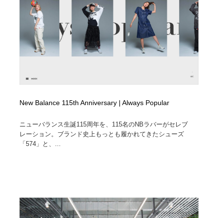
コーダー・エンジニア・デベロッパー
Javascript・WordPress・CSS・SEO・コーディング
97
Javascript・WordPress・CSS・SEO・コーディング
レンタルサーバー・クラウドサービス・ドメイン
10
レンタルサーバー・クラウドサービス・ドメイン
ネット通販・EC・オークション・フリマ
15
ネット通販・EC・オークション・フリマ
フリー素材・写真・モックアップ
41
フリー素材・写真・モックアップ
3D・CG・モーションデザイン
20
New Balance 115th Anniversary | Always Popular
3D・CG・モーションデザイン
眼鏡・コンタクトレンズ・サングラス
30
ニューバランス生誕115周年を、115名のNBラバーがセレブ
レーション。ブランド史上もっとも履かれてきたシューズ
「574」と、...
眼鏡・コンタクトレンズ・サングラス
プロダクト・インテリア
139
プロダクト・インテリア
ライフスタイル・家具・生活雑貨・家電
319
ライフスタイル・家具・生活雑貨・家電
ネオンサイン・ネオン菅・オリジナル
7
ネオンサイン・ネオン菅・オリジナル