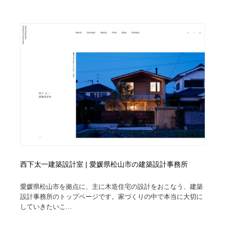
Drawing Software / お絵かきソフト・アプリ・ブラシ
ニュース・マガジン・メディア・SNS・YouTube
346
ニュース・マガジン・メディア・SNS・YouTube
西下太一建築設計室 | 愛媛県松山市の建築設計事務所
愛媛県松山市を拠点に、主に木造住宅の設計をおこなう、建築
設計事務所のトップページです。家づくりの中で本当に大切に
していきたいこ...