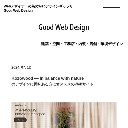
Webデザイナーの為のWebデザインギャラリー
Good Web Design
Good Web Design
建築・空間・工務店・内装・店舗・環境デザイン
2026年08月06日の登録サイト数は8548件です
2024. 07. 12
登録Webサイト全一覧
8548
Kōzōwood — In balance with nature
登録Webサイト全一覧!
現役Webデザイナーによるコラム
15
のデザインに興味ある方にオススメのWebサイト
現役Webデザイナーによるコラム
ニュース
12
ニュース
ABOUT
ABOUT
人気ランキング TOP100