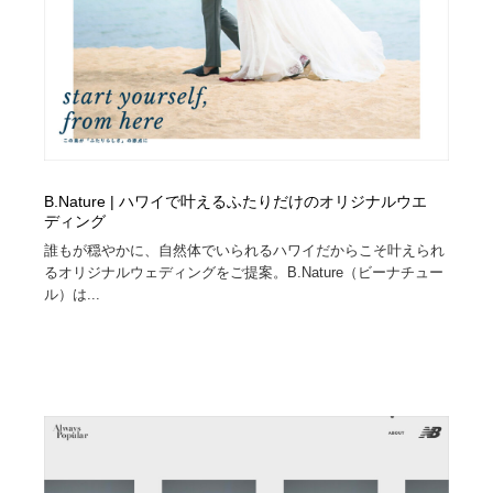
イラストレーター
コンテンツ・メディア制作会社
9
コンテンツ・メディア制作会社
フォント・フリーフォント / 書体
238
フォント・フリーフォント / 書体
レタリング・カリグラフィ・サイン・看板
31
レタリング・カリグラフィ・サイン・看板
編集・ライティング・コピーライター
19
B.Nature | ハワイで叶えるふたりだけのオリジナルウエ
ディング
編集・ライティング・コピーライター
スタイリスト・ヘア＆メークアップ・プロップ・セット
誰もが穏やかに、自然体でいられるハワイだからこそ叶えられ
18
デザイン
るオリジナルウェディングをご提案。B.Nature（ビーナチュー
ル）は...
スタイリスト・ヘア＆メークアップ・プロップ・セット
映像・クリエイター・プロダクション
164
デザイン
映像・クリエイター・プロダクション
撮影スタジオ・撮影用小物・背景ボード・リース・レン
20
タル
撮影スタジオ・撮影用小物・背景ボード・リース・レン
コーダー・エンジニア・デベロッパー
136
タル