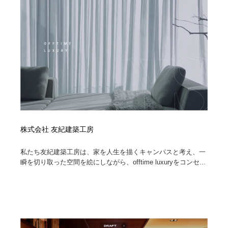
オフィス・シェアオフィス・コワーキング・シェアス
商業施設・商業ビル
33
ペース
商業施設・商業ビル
携帯電話・通信・サービス
15
携帯電話・通信・サービス
ファッション・洋服
511
ファッション・洋服
コスメ・化粧品・石鹸・シャンプー・ヘアケア・香水
220
コスメ・化粧品・石鹸・シャンプー・ヘアケア・香水
農業・林業・漁業・畜産・鉱業・燃料
54
株式会社 友紀建築工房
農業・林業・漁業・畜産・鉱業・燃料
食品・飲料・酒・菓子
444
私たち友紀建築工房は、家を人生を描くキャンパスと考え、一
食品・飲料・酒・菓子
飲食・レストラン・カフェ
181
瞬を切り取った空間を絵にしながら、offtime luxuryをコンセ...
飲食・レストラン・カフェ
植物・花・ガーデニング・造園
42
植物・花・ガーデニング・造園
陶芸・窯・ガラス・木工・手工芸
34