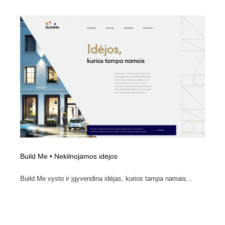
求人・採用・転職・就職・人材紹介
健康・医療・福祉・病院・歯医者・製薬・薬品
200
健康・医療・福祉・病院・歯医者・製薬・薬品
金融・銀行・投資・保険・M&A・商社
78
金融・銀行・投資・保険・M&A・商社
起業・事業支援・ボランティア・NPO
8
起業・事業支援・ボランティア・NPO
教育・スクール・保育・幼稚園・小中高・大学・専門学
173
校
教育・スクール・保育・幼稚園・小中高・大学・専門学
システム開発・IT・決済・アプリ・ソフトウェア
99
校
システム開発・IT・決済・アプリ・ソフトウェア
テクノロジー・AI・人工知能・スマートホーム・オンラ
74
イン
Build Me • Nekilnojamos idėjos
テクノロジー・AI・人工知能・スマートホーム・オンラ
日本伝統：着物・織物・舞踊・歌舞伎・茶道・華道・書
17
Build Me vysto ir įgyvendina idėjas, kurios tampa namais...
イン
道
日本伝統：着物・織物・舞踊・歌舞伎・茶道・華道・書
映画・アニメ・DVD・動画配信・放送・TV・ラジオ
65
道