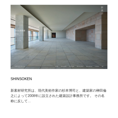
映画・アニメ・DVD・動画配信・放送・TV・ラジオ
音楽・アーティスト・楽器・舞台・演劇・ミュージカ
152
ル・ダンス
音楽・アーティスト・楽器・舞台・演劇・ミュージカ
芸能人・俳優・女優・タレント・モデル・芸能事務所
42
ル・ダンス
芸能人・俳優・女優・タレント・モデル・芸能事務所
キャンペーン・イベント・ワークショップ・コンペティ
77
ション
キャンペーン・イベント・ワークショップ・コンペティ
マッチングサービス
22
ション
マッチングサービス
アート・芸術・美術館・美術展・博物館・ギャラリー
383
アート・芸術・美術館・美術展・博物館・ギャラリー
鉛筆画・木炭画・デッサン・クロッキー
15
SHINSOKEN
鉛筆画・木炭画・デッサン・クロッキー
グラフィティ・Graffiti・ストリートアート
4
新素材研究所は、現代美術作家の杉本博司と、建築家の榊田倫
之によって2008年に設立された建築設計事務所です。 その名
称に反して...
グラフィティ・Graffiti・ストリートアート
GWD スタッフお気に入り
201
GWD スタッフお気に入り
Drawing Software / お絵かきソフト・アプリ・ブラシ
11