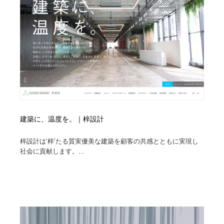
縫製・革製品・靴・鞄
55
縫製・革製品・靴・鞄
時計・腕時計
28
時計・腕時計
カメラ・レンズ
18
カメラ・レンズ
ジュエリー・装飾品
54
ジュエリー・装飾品
おもちゃ・ホビー・ゲーム
35
建築に、温度を。｜梓設計
おもちゃ・ホビー・ゲーム
アニメーション・キャラクターデザイン
23
梓設計は‘梓’たる質実優美な建築を顧客の共感とともに実現し
アニメーション・キャラクターデザイン
建築・空間・工務店・内装・店舗・環境デザイン
276
社会に貢献します。...
建築・空間・工務店・内装・店舗・環境デザイン
建設・住宅・不動産・倉庫
197
建設・住宅・不動産・倉庫
オフィス・シェアオフィス・コワーキング・シェアス
46
ペース