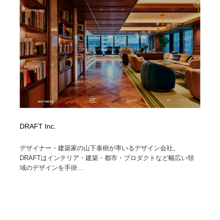
陶芸・窯・ガラス・木工・手工芸
材料：糸・布・紙・プラスチック・石・木材
38
材料：糸・布・紙・プラスチック・石・木材
工業・加工・技術・機械・電気
59
工業・加工・技術・機械・電気
宇宙
9
宇宙
日本の歴史・資料・伝統・将棋・囲碁
4
日本の歴史・資料・伝統・将棋・囲碁
動物園・水族館・公園・テーマパーク・アミューズメン
23
ト
DRAFT Inc.
動物園・水族館・公園・テーマパーク・アミューズメン
書籍・本屋・出版・作家・小説家・脚本家
58
ト
デザイナー・建築家の山下泰樹が率いるデザイン会社。
書籍・本屋・出版・作家・小説家・脚本家
ヘアサロン・美容院・理髪店・エステ
60
DRAFTはインテリア・建築・都市・プロダクトなど幅広い領
域のデザインを手掛...
ヘアサロン・美容院・理髪店・エステ
自動車・船・飛行機・交通・自転車
71
自動車・船・飛行機・交通・自転車
ホテル・旅館・温泉・銭湯・サウナ
149