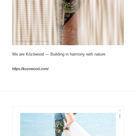
人気ランキング TOP100
業界別 登録Webサイト一覧
Web制作会社・プロダクション・デジタル
579
We are Kōzōwood — Building in harmony with nature.
Web制作会社・プロダクション・デジタル
フォトグラファー・カメラマン・写真
257
https://kozowood.com/
フォトグラファー・カメラマン・写真
広告・マーケティング・PR・企画・プロデュース
182
広告・マーケティング・PR・企画・プロデュース
ブランディング・コンサルティング
151
ブランディング・コンサルティング
グラフィックデザイン・デザイン事務所
485
グラフィックデザイン・デザイン事務所
印刷・製本・包装・グッズ
43
印刷・製本・包装・グッズ
イラストレーター
160