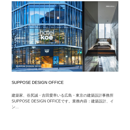
ホテル・旅館・温泉・銭湯・サウナ
旅行・観光・電車・航空会社
55
旅行・観光・電車・航空会社
アウトドア・キャンプ・登山
40
アウトドア・キャンプ・登山
スポーツ・スポーツ用品・トレーニング・ダイエット
71
スポーツ・スポーツ用品・トレーニング・ダイエット
ペット・トリミング
20
ペット・トリミング
ウェディング・結婚
38
ウェディング・結婚
育児・ベイビー・玩具・絵本
27
SUPPOSE DESIGN OFFICE
育児・ベイビー・玩具・絵本
宗教・神社仏閣・禅・寺・神社
33
建築家、谷尻誠・吉田愛率いる広島・東京の建築設計事務所
SUPPOSE DESIGN OFFICEです。業務内容：建築設計、イ
宗教・神社仏閣・禅・寺・神社
法律・監査・税理士・弁護士・司法書士・行政
29
ン...
法律・監査・税理士・弁護士・司法書士・行政
求人・採用・転職・就職・人材紹介
379