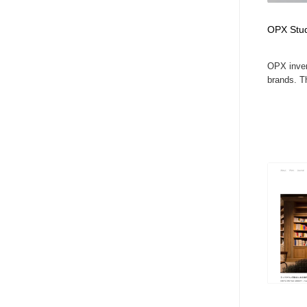
OPX Stud
OPX inven
brands. Th