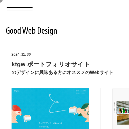
Good Web Design
2026年08月06日の登録サイト数は8548件です
2024. 11. 30
ktgw ポートフォリオサイト
登録Webサイト全一覧
8548
のデザインに興味ある方にオススメのWebサイト
登録Webサイト全一覧!
ABOUT
ABOUT
業界別 登録Webサイト一覧
Web制作会社・プロダクション・デジタル
579