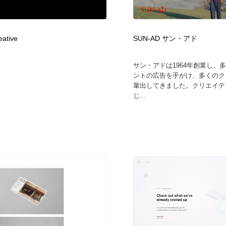
時計・腕時計
おもちゃ・ホビー・ゲーム
35
eative
SUN-AD サン・アド
おもちゃ・ホビー・ゲーム
建設・住宅・不動産・倉庫
197
サン・アドは1964年創業し、
建設・住宅・不動産・倉庫
携帯電話・通信・サービス
15
ントの広告を手がけ、多くのク
輩出してきました。クリエイテ
じ...
携帯電話・通信・サービス
農業・林業・漁業・畜産・鉱業・燃料
54
農業・林業・漁業・畜産・鉱業・燃料
植物・花・ガーデニング・造園
42
植物・花・ガーデニング・造園
工業・加工・技術・機械・電気
59
工業・加工・技術・機械・電気
動物園・水族館・公園・テーマパーク・アミューズメント
23
動物園・水族館・公園・テーマパーク・アミューズメント
自動車・船・飛行機・交通・自転車
71