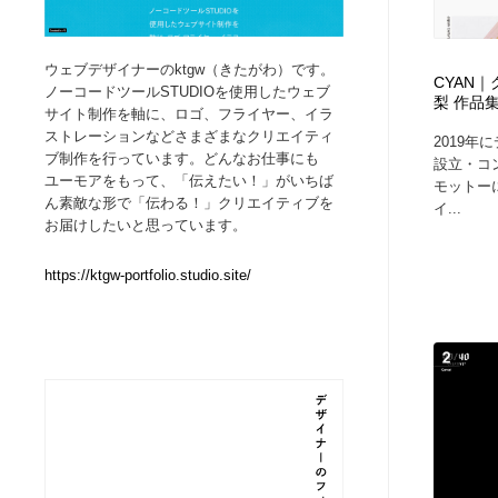
Web制作会社・プロダクション・デジタル
ブランディング・コンサルティング
151
ウェブデザイナーのktgw（きたがわ）です。
CYAN
ノーコードツールSTUDIOを使用したウェブ
梨 作品
ブランディング・コンサルティング
イラストレーター
160
サイト制作を軸に、ロゴ、フライヤー、イラ
ストレーションなどさまざまなクリエイティ
2019年
ブ制作を行っています。どんなお仕事にも
設立・コ
イラストレーター
レタリング・カリグラフィ・サイン・看板
31
ユーモアをもって、「伝えたい！」がいちば
モットー
ん素敵な形で「伝わる！」クリエイティブを
イ...
お届けしたいと思っています。
レタリング・カリグラフィ・サイン・看板
映像・クリエイター・プロダクション
164
https://ktgw-portfolio.studio.site/
映像・クリエイター・プロダクション
Javascript・WordPress・CSS・SEO・コーディング
97
Javascript・WordPress・CSS・SEO・コーディング
フリー素材・写真・モックアップ
41
フリー素材・写真・モックアップ
プロダクト・インテリア
139
プロダクト・インテリア
縫製・革製品・靴・鞄
55