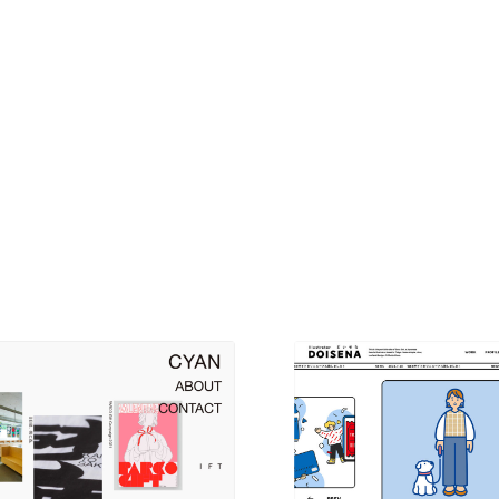
現役Webデザイナーによるコラム
15
現役Webデザイナーによるコラム
人気ランキング TOP100
人気ランキング TOP100
フォトグラファー・カメラマン・写真
257