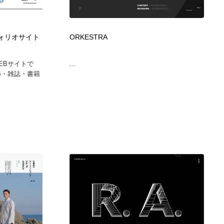
広告・マーケティング・PR・企画・プロデュース
印刷・製本・包装・グッズ
43
ートフォリオサイト
ORKESTRA
印刷・製本・包装・グッズ
フォント・フリーフォント / 書体
238
EBサイトで
...
B・雑誌・書籍
フォント・フリーフォント / 書体
スタイリスト・ヘア＆メークアップ・プロップ・セットデザ
18
イン
スタイリスト・ヘア＆メークアップ・プロップ・セットデザ
コーダー・エンジニア・デベロッパー
136
イン
コーダー・エンジニア・デベロッパー
ネット通販・EC・オークション・フリマ
15
ネット通販・EC・オークション・フリマ
眼鏡・コンタクトレンズ・サングラス
30
眼鏡・コンタクトレンズ・サングラス
ネオンサイン・ネオン菅・オリジナル
7
ネオンサイン・ネオン菅・オリジナル
カメラ・レンズ
18