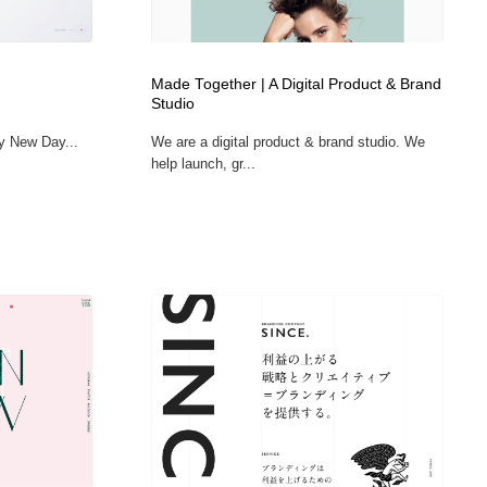
ホテル・旅館・温泉・銭湯・サウナ
スポーツ・スポーツ用品・トレーニング・ダイエット
71
Made Together | A Digital Product & Brand
スポーツ・スポーツ用品・トレーニング・ダイエット
育児・ベイビー・玩具・絵本
27
Studio
cy New Day...
We are a digital product & brand studio. We
育児・ベイビー・玩具・絵本
求人・採用・転職・就職・人材紹介
379
help launch, gr...
求人・採用・転職・就職・人材紹介
起業・事業支援・ボランティア・NPO
8
起業・事業支援・ボランティア・NPO
テクノロジー・AI・人工知能・スマートホーム・オンライン
74
テクノロジー・AI・人工知能・スマートホーム・オンライン
音楽・アーティスト・楽器・舞台・演劇・ミュージカル・ダ
152
ンス
音楽・アーティスト・楽器・舞台・演劇・ミュージカル・ダ
マッチングサービス
22
ンス
マッチングサービス
グラフィティ・Graffiti・ストリートアート
4