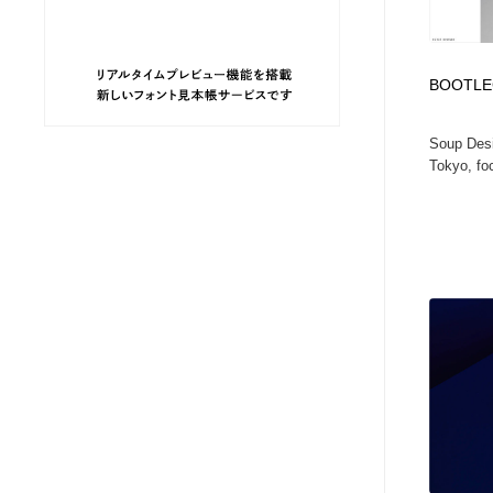
ヘアサロン・美容院・理髪店・エステ
旅行・観光・電車・航空会社
55
BOOTLE
旅行・観光・電車・航空会社
ペット・トリミング
20
Soup Desi
ペット・トリミング
宗教・神社仏閣・禅・寺・神社
33
Tokyo, foc
宗教・神社仏閣・禅・寺・神社
健康・医療・福祉・病院・歯医者・製薬・薬品
200
健康・医療・福祉・病院・歯医者・製薬・薬品
教育・スクール・保育・幼稚園・小中高・大学・専門学校
173
教育・スクール・保育・幼稚園・小中高・大学・専門学校
日本伝統：着物・織物・舞踊・歌舞伎・茶道・華道・書道
17
日本伝統：着物・織物・舞踊・歌舞伎・茶道・華道・書道
芸能人・俳優・女優・タレント・モデル・芸能事務所
42
芸能人・俳優・女優・タレント・モデル・芸能事務所
アート・芸術・美術館・美術展・博物館・ギャラリー
383