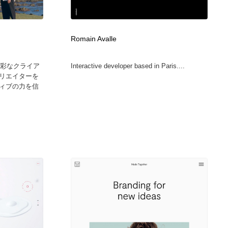
カメラ・レンズ
アニメーション・キャラクターデザイン
23
Romain Avalle
アニメーション・キャラクターデザイン
オフィス・シェアオフィス・コワーキング・シェアスペース
46
多彩なクライア
Interactive developer based in Paris....
オフィス・シェアオフィス・コワーキング・シェアスペース
ファッション・洋服
511
リエイターを
ィブの力を信
ファッション・洋服
食品・飲料・酒・菓子
444
食品・飲料・酒・菓子
陶芸・窯・ガラス・木工・手工芸
34
陶芸・窯・ガラス・木工・手工芸
宇宙
9
宇宙
書籍・本屋・出版・作家・小説家・脚本家
58
書籍・本屋・出版・作家・小説家・脚本家
ホテル・旅館・温泉・銭湯・サウナ
149