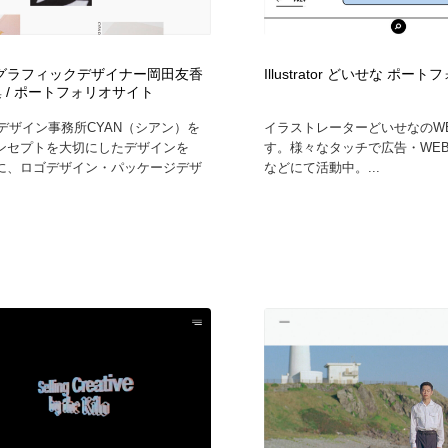
フォトグラファー・カメラマン・写真
グラフィックデザイン・デザイン事務所
485
｜グラフィックデザイナー岡田友香
Illustrator どいせな ポ
集 / ポートフォリオサイト
グラフィックデザイン・デザイン事務所
コンテンツ・メディア制作会社
9
にデザイン事務所CYAN（シアン）を
イラストレーターどいせなのW
ンセプトを大切にしたデザインを
す。様々なタッチで広告・WE
コンテンツ・メディア制作会社
編集・ライティング・コピーライター
19
に、ロゴデザイン・パッケージデザ
などにて活動中。...
編集・ライティング・コピーライター
撮影スタジオ・撮影用小物・背景ボード・リース・レンタル
20
撮影スタジオ・撮影用小物・背景ボード・リース・レンタル
レンタルサーバー・クラウドサービス・ドメイン
10
レンタルサーバー・クラウドサービス・ドメイン
3D・CG・モーションデザイン
20
3D・CG・モーションデザイン
ライフスタイル・家具・生活雑貨・家電
319
ライフスタイル・家具・生活雑貨・家電
時計・腕時計
28