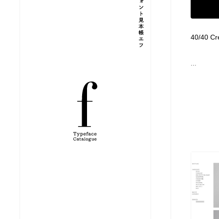
縫製・革製品・靴・鞄
ジュエリー・装飾品
54
40/40 Cr
ジュエリー・装飾品
建築・空間・工務店・内装・店舗・環境デザイン
276
...
建築・空間・工務店・内装・店舗・環境デザイン
商業施設・商業ビル
33
商業施設・商業ビル
コスメ・化粧品・石鹸・シャンプー・ヘアケア・香水
220
コスメ・化粧品・石鹸・シャンプー・ヘアケア・香水
飲食・レストラン・カフェ
181
飲食・レストラン・カフェ
材料：糸・布・紙・プラスチック・石・木材
38
材料：糸・布・紙・プラスチック・石・木材
日本の歴史・資料・伝統・将棋・囲碁
4
日本の歴史・資料・伝統・将棋・囲碁
ヘアサロン・美容院・理髪店・エステ
60