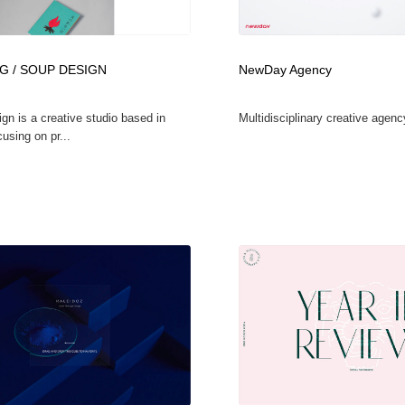
自動車・船・飛行機・交通・自転車
アウトドア・キャンプ・登山
40
G / SOUP DESIGN
NewDay Agency
アウトドア・キャンプ・登山
ウェディング・結婚
38
gn is a creative studio based in
Multidisciplinary creative agen
ウェディング・結婚
法律・監査・税理士・弁護士・司法書士・行政
29
using on pr...
法律・監査・税理士・弁護士・司法書士・行政
金融・銀行・投資・保険・M&A・商社
78
金融・銀行・投資・保険・M&A・商社
システム開発・IT・決済・アプリ・ソフトウェア
99
システム開発・IT・決済・アプリ・ソフトウェア
映画・アニメ・DVD・動画配信・放送・TV・ラジオ
65
映画・アニメ・DVD・動画配信・放送・TV・ラジオ
キャンペーン・イベント・ワークショップ・コンペティショ
77
ン
キャンペーン・イベント・ワークショップ・コンペティショ
鉛筆画・木炭画・デッサン・クロッキー
15
ン