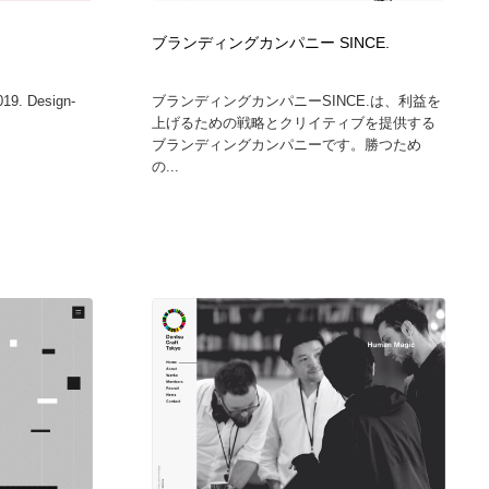
グラフィティ・Graffiti・ストリートアート
ニュース・マガジン・メディア・SNS・YouTube
346
ブランディングカンパニー SINCE.
ニュース・マガジン・メディア・SNS・YouTube
019. Design-
ブランディングカンパニーSINCE.は、利益を
上げるための戦略とクリイティブを提供する
ブランディングカンパニーです。勝つため
の...