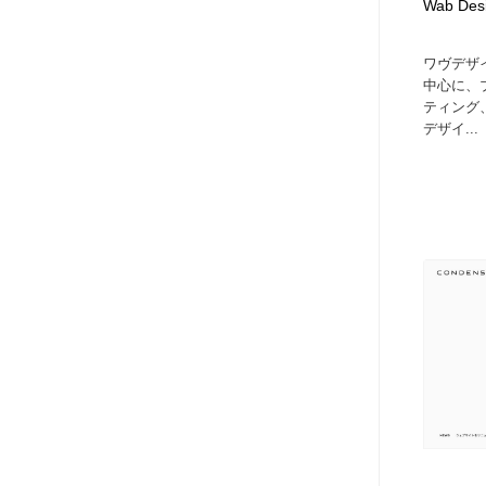
Wab De
ワヴデザ
中心に、
ティング
デザイ...