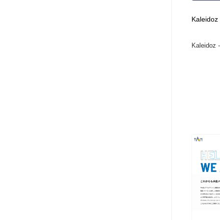
アート・芸術・美術館・美術展・博物館・ギャラリー
GWD スタッフお気に入り
201
Kaleidoz
GWD スタッフお気に入り
Kaleidoz 