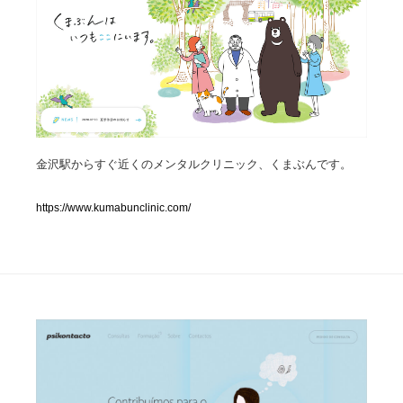
人気ランキング TOP100
業界別 登録Webサイト一覧
Web制作会社・プロダクション・デジタル
579
Web制作会社・プロダクション・デジタル
フォトグラファー・カメラマン・写真
257
金沢駅からすぐ近くのメンタルクリニック、くまぶんです。
フォトグラファー・カメラマン・写真
広告・マーケティング・PR・企画・プロデュース
182
https://www.kumabunclinic.com/
広告・マーケティング・PR・企画・プロデュース
ブランディング・コンサルティング
151
ブランディング・コンサルティング
グラフィックデザイン・デザイン事務所
485
グラフィックデザイン・デザイン事務所
印刷・製本・包装・グッズ
43
印刷・製本・包装・グッズ
イラストレーター
160