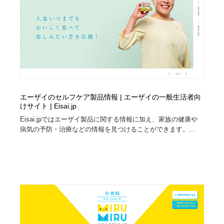
コーダー・エンジニア・デベロッパー
Javascript・WordPress・CSS・SEO・コーディング
97
Javascript・WordPress・CSS・SEO・コーディング
レンタルサーバー・クラウドサービス・ドメイン
10
レンタルサーバー・クラウドサービス・ドメイン
ネット通販・EC・オークション・フリマ
15
ネット通販・EC・オークション・フリマ
フリー素材・写真・モックアップ
41
エーザイのセルフケア製品情報 | エーザイの一般生活者向
フリー素材・写真・モックアップ
3D・CG・モーションデザイン
20
けサイト | Eisai.jp
Eisai.jpではエーザイ製品に関する情報に加え、家族の健康や
3D・CG・モーションデザイン
眼鏡・コンタクトレンズ・サングラス
30
病気の予防・治療などの情報を見つけることができます。...
眼鏡・コンタクトレンズ・サングラス
プロダクト・インテリア
139
プロダクト・インテリア
ライフスタイル・家具・生活雑貨・家電
320
ライフスタイル・家具・生活雑貨・家電
ネオンサイン・ネオン菅・オリジナル
7
ネオンサイン・ネオン菅・オリジナル