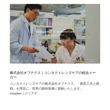
映画・アニメ・DVD・動画配信・放送・TV・ラジオ
音楽・アーティスト・楽器・舞台・演劇・ミュージカ
152
ル・ダンス
音楽・アーティスト・楽器・舞台・演劇・ミュージカ
芸能人・俳優・女優・タレント・モデル・芸能事務所
42
ル・ダンス
芸能人・俳優・女優・タレント・モデル・芸能事務所
キャンペーン・イベント・ワークショップ・コンペティ
77
ション
キャンペーン・イベント・ワークショップ・コンペティ
マッチングサービス
22
ション
マッチングサービス
アート・芸術・美術館・美術展・博物館・ギャラリー
383
アート・芸術・美術館・美術展・博物館・ギャラリー
鉛筆画・木炭画・デッサン・クロッキー
15
株式会社オフテクス｜コンタクトレンズケアの総合メー
カー
鉛筆画・木炭画・デッサン・クロッキー
グラフィティ・Graffiti・ストリートアート
4
コンタクトレンズケアの株式会社オフテクス。「創意工夫と挑
戦」を理念に、世界の眼科医療に貢献いたします。
cleadew（クリアデ...
グラフィティ・Graffiti・ストリートアート
GWD スタッフお気に入り
201
GWD スタッフお気に入り
Drawing Software / お絵かきソフト・アプリ・ブラシ
11