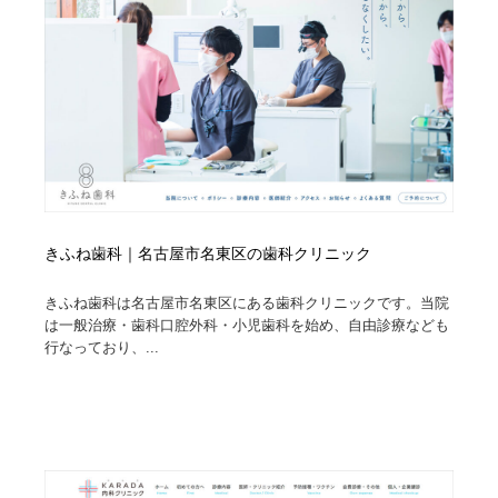
オフィス・シェアオフィス・コワーキング・シェアス
商業施設・商業ビル
33
ペース
商業施設・商業ビル
携帯電話・通信・サービス
15
携帯電話・通信・サービス
ファッション・洋服
511
ファッション・洋服
コスメ・化粧品・石鹸・シャンプー・ヘアケア・香水
220
コスメ・化粧品・石鹸・シャンプー・ヘアケア・香水
農業・林業・漁業・畜産・鉱業・燃料
54
きふね歯科｜名古屋市名東区の歯科クリニック
農業・林業・漁業・畜産・鉱業・燃料
食品・飲料・酒・菓子
444
きふね歯科は名古屋市名東区にある歯科クリニックです。当院
は一般治療・歯科口腔外科・小児歯科を始め、自由診療なども
食品・飲料・酒・菓子
飲食・レストラン・カフェ
182
行なっており、...
飲食・レストラン・カフェ
植物・花・ガーデニング・造園
42
植物・花・ガーデニング・造園
陶芸・窯・ガラス・木工・手工芸
34