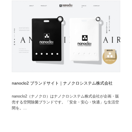
ホテル・旅館・温泉・銭湯・サウナ
旅行・観光・電車・航空会社
55
旅行・観光・電車・航空会社
アウトドア・キャンプ・登山
40
アウトドア・キャンプ・登山
スポーツ・スポーツ用品・トレーニング・ダイエット
71
スポーツ・スポーツ用品・トレーニング・ダイエット
ペット・トリミング
20
ペット・トリミング
ウェディング・結婚
38
ウェディング・結婚
育児・ベイビー・玩具・絵本
27
nanoclo2 ブランドサイト｜ナノクロシステム株式会社
育児・ベイビー・玩具・絵本
宗教・神社仏閣・禅・寺・神社
33
nanoclo2（ナノクロ）はナノクロシステム株式会社が企画・販
売する空間除菌ブランドです。「安全・安⼼・快適」な⽣活空
宗教・神社仏閣・禅・寺・神社
法律・監査・税理士・弁護士・司法書士・行政
29
間を。...
法律・監査・税理士・弁護士・司法書士・行政
求人・採用・転職・就職・人材紹介
379