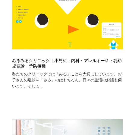
縫製・革製品・靴・鞄
55
縫製・革製品・靴・鞄
時計・腕時計
28
時計・腕時計
カメラ・レンズ
18
カメラ・レンズ
ジュエリー・装飾品
54
ジュエリー・装飾品
おもちゃ・ホビー・ゲーム
35
みるみるクリニック｜小児科・内科・アレルギー科・乳幼
児健診・予防接種
おもちゃ・ホビー・ゲーム
私たちのクリニックでは「みる」ことを大切にしています。お
アニメーション・キャラクターデザイン
23
子さんの症状を「みる」のはもちろん、日々の生活のお話も伺
います。そして...
アニメーション・キャラクターデザイン
建築・空間・工務店・内装・店舗・環境デザイン
276
建築・空間・工務店・内装・店舗・環境デザイン
建設・住宅・不動産・倉庫
197
建設・住宅・不動産・倉庫
オフィス・シェアオフィス・コワーキング・シェアス
46
ペース