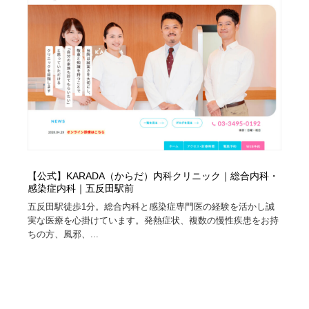
陶芸・窯・ガラス・木工・手工芸
材料：糸・布・紙・プラスチック・石・木材
38
材料：糸・布・紙・プラスチック・石・木材
工業・加工・技術・機械・電気
59
工業・加工・技術・機械・電気
宇宙
9
宇宙
日本の歴史・資料・伝統・将棋・囲碁
4
日本の歴史・資料・伝統・将棋・囲碁
動物園・水族館・公園・テーマパーク・アミューズメン
23
ト
【公式】KARADA（からだ）内科クリニック｜総合内科・
動物園・水族館・公園・テーマパーク・アミューズメン
書籍・本屋・出版・作家・小説家・脚本家
58
感染症内科｜五反田駅前
ト
五反田駅徒歩1分。総合内科と感染症専門医の経験を活かし誠
書籍・本屋・出版・作家・小説家・脚本家
ヘアサロン・美容院・理髪店・エステ
60
実な医療を心掛けています。発熱症状、複数の慢性疾患をお持
ちの方、風邪、...
ヘアサロン・美容院・理髪店・エステ
自動車・船・飛行機・交通・自転車
71
自動車・船・飛行機・交通・自転車
ホテル・旅館・温泉・銭湯・サウナ
149