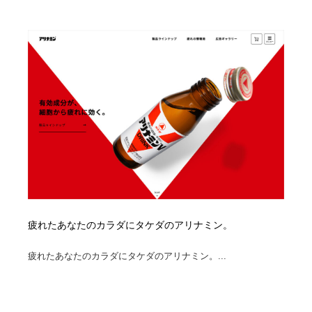
Drawing Software / お絵かきソフト・アプリ・ブラシ
ニュース・マガジン・メディア・SNS・YouTube
346
ニュース・マガジン・メディア・SNS・YouTube
疲れたあなたのカラダにタケダのアリナミン。
疲れたあなたのカラダにタケダのアリナミン。...