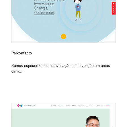
イラストレーター
コンテンツ・メディア制作会社
9
コンテンツ・メディア制作会社
フォント・フリーフォント / 書体
238
フォント・フリーフォント / 書体
レタリング・カリグラフィ・サイン・看板
31
レタリング・カリグラフィ・サイン・看板
編集・ライティング・コピーライター
19
Psikontacto
編集・ライティング・コピーライター
スタイリスト・ヘア＆メークアップ・プロップ・セット
Somos especializados na avaliação e intervenção em áreas
18
デザイン
clínic...
スタイリスト・ヘア＆メークアップ・プロップ・セット
映像・クリエイター・プロダクション
164
デザイン
映像・クリエイター・プロダクション
撮影スタジオ・撮影用小物・背景ボード・リース・レン
20
タル
撮影スタジオ・撮影用小物・背景ボード・リース・レン
コーダー・エンジニア・デベロッパー
136
タル