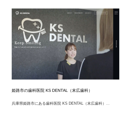
求人・採用・転職・就職・人材紹介
健康・医療・福祉・病院・歯医者・製薬・薬品
200
健康・医療・福祉・病院・歯医者・製薬・薬品
金融・銀行・投資・保険・M&A・商社
78
金融・銀行・投資・保険・M&A・商社
起業・事業支援・ボランティア・NPO
8
起業・事業支援・ボランティア・NPO
教育・スクール・保育・幼稚園・小中高・大学・専門学
173
校
教育・スクール・保育・幼稚園・小中高・大学・専門学
システム開発・IT・決済・アプリ・ソフトウェア
99
校
システム開発・IT・決済・アプリ・ソフトウェア
テクノロジー・AI・人工知能・スマートホーム・オンラ
74
イン
姫路市の歯科医院 KS DENTAL（末広歯科）
テクノロジー・AI・人工知能・スマートホーム・オンラ
日本伝統：着物・織物・舞踊・歌舞伎・茶道・華道・書
17
兵庫県姫路市にある歯科医院 KS DENTAL（末広歯科）...
イン
道
日本伝統：着物・織物・舞踊・歌舞伎・茶道・華道・書
映画・アニメ・DVD・動画配信・放送・TV・ラジオ
65
道