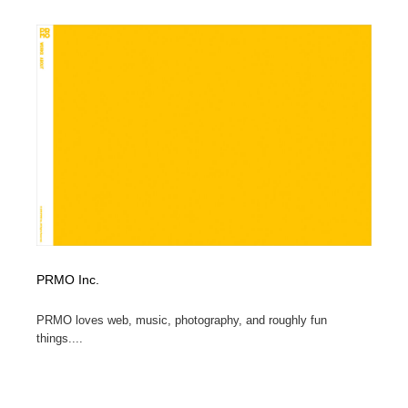
オフィス・シェアオフィス・コワーキング・シェアス
商業施設・商業ビル
33
ペース
商業施設・商業ビル
携帯電話・通信・サービス
15
携帯電話・通信・サービス
ファッション・洋服
511
ファッション・洋服
コスメ・化粧品・石鹸・シャンプー・ヘアケア・香水
220
コスメ・化粧品・石鹸・シャンプー・ヘアケア・香水
農業・林業・漁業・畜産・鉱業・燃料
54
農業・林業・漁業・畜産・鉱業・燃料
食品・飲料・酒・菓子
444
食品・飲料・酒・菓子
飲食・レストラン・カフェ
181
PRMO Inc.
PRMO loves web, music, photography, and roughly fun
飲食・レストラン・カフェ
植物・花・ガーデニング・造園
42
things....
植物・花・ガーデニング・造園
陶芸・窯・ガラス・木工・手工芸
34