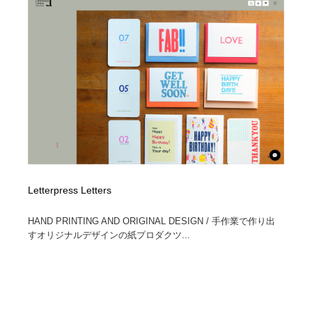
コーダー・エンジニア・デベロッパー
Javascript・WordPress・CSS・SEO・コーディング
97
Javascript・WordPress・CSS・SEO・コーディング
レンタルサーバー・クラウドサービス・ドメイン
10
レンタルサーバー・クラウドサービス・ドメイン
ネット通販・EC・オークション・フリマ
15
ネット通販・EC・オークション・フリマ
フリー素材・写真・モックアップ
41
フリー素材・写真・モックアップ
3D・CG・モーションデザイン
20
3D・CG・モーションデザイン
眼鏡・コンタクトレンズ・サングラス
30
Letterpress Letters
眼鏡・コンタクトレンズ・サングラス
プロダクト・インテリア
139
HAND PRINTING AND ORIGINAL DESIGN / 手作業で作り出
すオリジナルデザインの紙プロダクツ...
プロダクト・インテリア
ライフスタイル・家具・生活雑貨・家電
320
ライフスタイル・家具・生活雑貨・家電
ネオンサイン・ネオン菅・オリジナル
7
ネオンサイン・ネオン菅・オリジナル