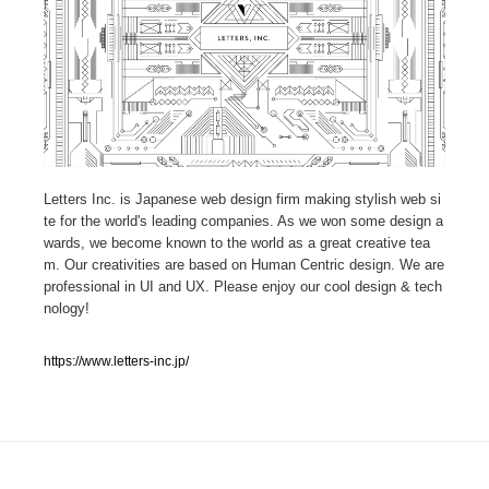
人気ランキング TOP100
業界別 登録Webサイト一覧
Web制作会社・プロダクション・デジタル
579
Web制作会社・プロダクション・デジタル
フォトグラファー・カメラマン・写真
257
Letters Inc. is Japanese web design firm making stylish web si
te for the world's leading companies. As we won some design a
wards, we become known to the world as a great creative tea
フォトグラファー・カメラマン・写真
広告・マーケティング・PR・企画・プロデュース
182
m. Our creativities are based on Human Centric design. We are
professional in UI and UX. Please enjoy our cool design & tech
広告・マーケティング・PR・企画・プロデュース
ブランディング・コンサルティング
151
nology!
ブランディング・コンサルティング
グラフィックデザイン・デザイン事務所
485
https://www.letters-inc.jp/
グラフィックデザイン・デザイン事務所
印刷・製本・包装・グッズ
43
印刷・製本・包装・グッズ
イラストレーター
160