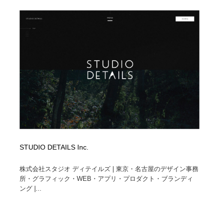
ホテル・旅館・温泉・銭湯・サウナ
旅行・観光・電車・航空会社
55
旅行・観光・電車・航空会社
アウトドア・キャンプ・登山
40
アウトドア・キャンプ・登山
スポーツ・スポーツ用品・トレーニング・ダイエット
71
スポーツ・スポーツ用品・トレーニング・ダイエット
ペット・トリミング
20
ペット・トリミング
ウェディング・結婚
38
ウェディング・結婚
育児・ベイビー・玩具・絵本
27
STUDIO DETAILS Inc.
育児・ベイビー・玩具・絵本
宗教・神社仏閣・禅・寺・神社
33
株式会社スタジオ ディテイルズ | 東京・名古屋のデザイン事務
宗教・神社仏閣・禅・寺・神社
法律・監査・税理士・弁護士・司法書士・行政
29
所・グラフィック・WEB・アプリ・プロダクト・ブランディ
ング |...
法律・監査・税理士・弁護士・司法書士・行政
求人・採用・転職・就職・人材紹介
379