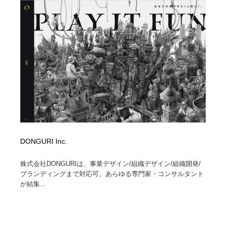
縫製・革製品・靴・鞄
55
縫製・革製品・靴・鞄
時計・腕時計
28
時計・腕時計
カメラ・レンズ
18
カメラ・レンズ
ジュエリー・装飾品
54
ジュエリー・装飾品
おもちゃ・ホビー・ゲーム
35
おもちゃ・ホビー・ゲーム
アニメーション・キャラクターデザイン
23
DONGURI Inc.
アニメーション・キャラクターデザイン
建築・空間・工務店・内装・店舗・環境デザイン
276
株式会社DONGURIは、事業デザイン/組織デザイン/組織開発/
建築・空間・工務店・内装・店舗・環境デザイン
建設・住宅・不動産・倉庫
197
ブランディングまで対応可。あらゆる専門家・コンサルタント
が結集...
建設・住宅・不動産・倉庫
オフィス・シェアオフィス・コワーキング・シェアス
46
ペース