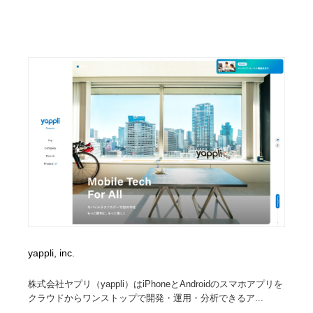
Drawing Software / お絵かきソフト・アプリ・ブラシ
ニュース・マガジン・メディア・SNS・YouTube
346
ニュース・マガジン・メディア・SNS・YouTube
yappli, inc.
株式会社ヤプリ（yappli）はiPhoneとAndroidのスマホアプリを
クラウドからワンストップで開発・運用・分析できるア...