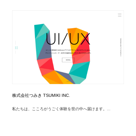
陶芸・窯・ガラス・木工・手工芸
材料：糸・布・紙・プラスチック・石・木材
38
材料：糸・布・紙・プラスチック・石・木材
工業・加工・技術・機械・電気
59
工業・加工・技術・機械・電気
宇宙
9
宇宙
日本の歴史・資料・伝統・将棋・囲碁
4
日本の歴史・資料・伝統・将棋・囲碁
動物園・水族館・公園・テーマパーク・アミューズメン
23
ト
動物園・水族館・公園・テーマパーク・アミューズメン
書籍・本屋・出版・作家・小説家・脚本家
58
ト
株式会社つみき TSUMIKI INC.
書籍・本屋・出版・作家・小説家・脚本家
ヘアサロン・美容院・理髪店・エステ
60
私たちは、こころがうごく体験を世の中へ届けます。...
ヘアサロン・美容院・理髪店・エステ
自動車・船・飛行機・交通・自転車
71
自動車・船・飛行機・交通・自転車
ホテル・旅館・温泉・銭湯・サウナ
149