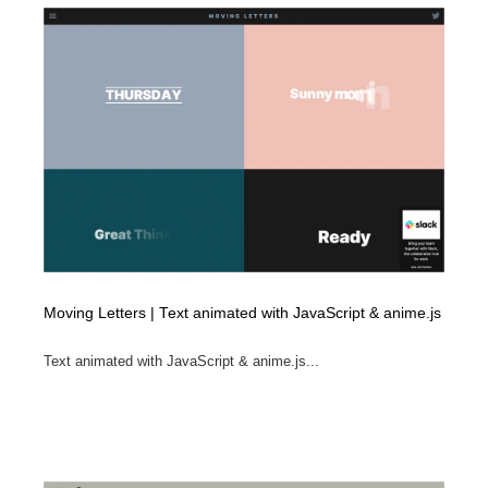
イラストレーター
コンテンツ・メディア制作会社
9
コンテンツ・メディア制作会社
フォント・フリーフォント / 書体
238
フォント・フリーフォント / 書体
レタリング・カリグラフィ・サイン・看板
31
レタリング・カリグラフィ・サイン・看板
編集・ライティング・コピーライター
19
編集・ライティング・コピーライター
スタイリスト・ヘア＆メークアップ・プロップ・セット
18
デザイン
Moving Letters | Text animated with JavaScript & anime.js
スタイリスト・ヘア＆メークアップ・プロップ・セット
映像・クリエイター・プロダクション
164
デザイン
Text animated with JavaScript & anime.js...
映像・クリエイター・プロダクション
撮影スタジオ・撮影用小物・背景ボード・リース・レン
20
タル
撮影スタジオ・撮影用小物・背景ボード・リース・レン
コーダー・エンジニア・デベロッパー
136
タル