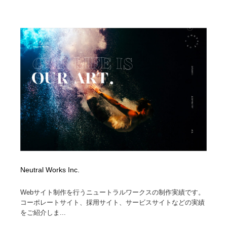
映画・アニメ・DVD・動画配信・放送・TV・ラジオ
音楽・アーティスト・楽器・舞台・演劇・ミュージカ
152
ル・ダンス
音楽・アーティスト・楽器・舞台・演劇・ミュージカ
芸能人・俳優・女優・タレント・モデル・芸能事務所
42
ル・ダンス
芸能人・俳優・女優・タレント・モデル・芸能事務所
キャンペーン・イベント・ワークショップ・コンペティ
77
ション
キャンペーン・イベント・ワークショップ・コンペティ
マッチングサービス
22
ション
マッチングサービス
アート・芸術・美術館・美術展・博物館・ギャラリー
383
アート・芸術・美術館・美術展・博物館・ギャラリー
鉛筆画・木炭画・デッサン・クロッキー
15
Neutral Works Inc.
鉛筆画・木炭画・デッサン・クロッキー
グラフィティ・Graffiti・ストリートアート
4
Webサイト制作を行うニュートラルワークスの制作実績です。
グラフィティ・Graffiti・ストリートアート
GWD スタッフお気に入り
201
コーポレートサイト、採用サイト、サービスサイトなどの実績
をご紹介しま...
GWD スタッフお気に入り
Drawing Software / お絵かきソフト・アプリ・ブラシ
11