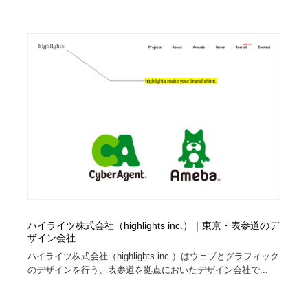
求人・採用・転職・就職・人材紹介
健康・医療・福祉・病院・歯医者・製薬・薬品
200
健康・医療・福祉・病院・歯医者・製薬・薬品
金融・銀行・投資・保険・M&A・商社
78
金融・銀行・投資・保険・M&A・商社
起業・事業支援・ボランティア・NPO
8
起業・事業支援・ボランティア・NPO
教育・スクール・保育・幼稚園・小中高・大学・専門学
173
校
教育・スクール・保育・幼稚園・小中高・大学・専門学
システム開発・IT・決済・アプリ・ソフトウェア
99
校
システム開発・IT・決済・アプリ・ソフトウェア
テクノロジー・AI・人工知能・スマートホーム・オンラ
74
イン
ハイライツ株式会社（highlights inc.）｜東京・表参道のデ
テクノロジー・AI・人工知能・スマートホーム・オンラ
日本伝統：着物・織物・舞踊・歌舞伎・茶道・華道・書
ザイン会社
17
イン
道
ハイライツ株式会社（highlights inc.）はウェブとグラフィック
のデザインを行う、表参道を拠点においたデザイン会社で...
日本伝統：着物・織物・舞踊・歌舞伎・茶道・華道・書
映画・アニメ・DVD・動画配信・放送・TV・ラジオ
65
道