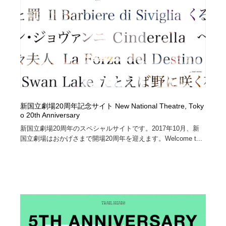
映画・アニメ・DVD・動画配信・放送・TV・ラジオ
音楽・アーティスト・楽器・舞台・演劇・ミュージカ
152
ル・ダンス
音楽・アーティスト・楽器・舞台・演劇・ミュージカ
芸能人・俳優・女優・タレント・モデル・芸能事務所
42
ル・ダンス
芸能人・俳優・女優・タレント・モデル・芸能事務所
キャンペーン・イベント・ワークショップ・コンペティ
77
ション
キャンペーン・イベント・ワークショップ・コンペティ
マッチングサービス
22
ション
新国立劇場20周年記念サイト New National Theatre, Toky
o 20th Anniversary
マッチングサービス
アート・芸術・美術館・美術展・博物館・ギャラリー
383
新国立劇場20周年のスペシャルサイトです。2017年10月、新
国立劇場はおかげさまで開場20周年を迎えます。Welcome t...
アート・芸術・美術館・美術展・博物館・ギャラリー
鉛筆画・木炭画・デッサン・クロッキー
15
鉛筆画・木炭画・デッサン・クロッキー
グラフィティ・Graffiti・ストリートアート
4
グラフィティ・Graffiti・ストリートアート
GWD スタッフお気に入り
201
GWD スタッフお気に入り
Drawing Software / お絵かきソフト・アプリ・ブラシ
11