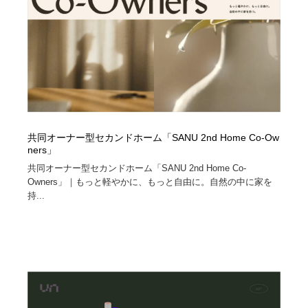
ホテル・旅館・温泉・銭湯・サウナ
旅行・観光・電車・航空会社
55
旅行・観光・電車・航空会社
アウトドア・キャンプ・登山
40
アウトドア・キャンプ・登山
スポーツ・スポーツ用品・トレーニング・ダイエット
71
スポーツ・スポーツ用品・トレーニング・ダイエット
ペット・トリミング
20
共同オーナー型セカンドホーム「SANU 2nd Home Co-Ow
ペット・トリミング
ウェディング・結婚
38
ners」
共同オーナー型セカンドホーム「SANU 2nd Home Co-
ウェディング・結婚
育児・ベイビー・玩具・絵本
27
Owners」｜もっと軽やかに、もっと自由に。自然の中に家を
持...
育児・ベイビー・玩具・絵本
宗教・神社仏閣・禅・寺・神社
33
宗教・神社仏閣・禅・寺・神社
法律・監査・税理士・弁護士・司法書士・行政
29
法律・監査・税理士・弁護士・司法書士・行政
求人・採用・転職・就職・人材紹介
379