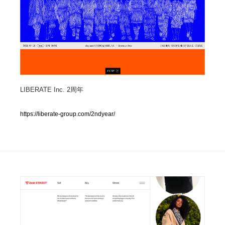
人気ランキング TOP100
業界別 登録Webサイト一覧
Web制作会社・プロダクション・デジタル
579
LIBERATE Inc. 2周年
Web制作会社・プロダクション・デジタル
フォトグラファー・カメラマン・写真
257
https://liberate-group.com/2ndyear/
フォトグラファー・カメラマン・写真
広告・マーケティング・PR・企画・プロデュース
182
広告・マーケティング・PR・企画・プロデュース
ブランディング・コンサルティング
151
ブランディング・コンサルティング
グラフィックデザイン・デザイン事務所
485
グラフィックデザイン・デザイン事務所
印刷・製本・包装・グッズ
43
印刷・製本・包装・グッズ
イラストレーター
160