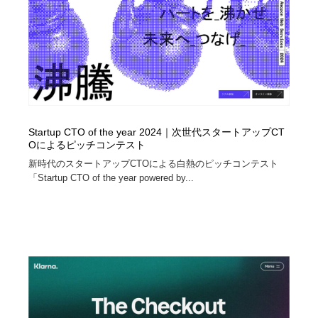
コーダー・エンジニア・デベロッパー
Javascript・WordPress・CSS・SEO・コーディング
97
Javascript・WordPress・CSS・SEO・コーディング
レンタルサーバー・クラウドサービス・ドメイン
10
レンタルサーバー・クラウドサービス・ドメイン
ネット通販・EC・オークション・フリマ
15
ネット通販・EC・オークション・フリマ
フリー素材・写真・モックアップ
41
Startup CTO of the year 2024｜次世代スタートアップCT
フリー素材・写真・モックアップ
3D・CG・モーションデザイン
21
Oによるピッチコンテスト
新時代のスタートアップCTOによる白熱のピッチコンテスト
「Startup CTO of the year powered by...
3D・CG・モーションデザイン
眼鏡・コンタクトレンズ・サングラス
30
眼鏡・コンタクトレンズ・サングラス
プロダクト・インテリア
139
プロダクト・インテリア
ライフスタイル・家具・生活雑貨・家電
321
ライフスタイル・家具・生活雑貨・家電
ネオンサイン・ネオン菅・オリジナル
7
ネオンサイン・ネオン菅・オリジナル