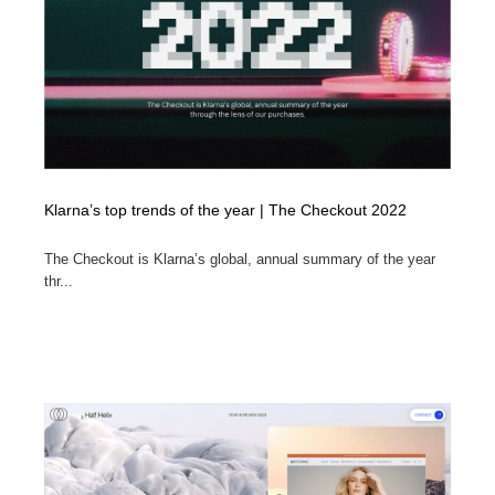
縫製・革製品・靴・鞄
55
縫製・革製品・靴・鞄
時計・腕時計
28
時計・腕時計
カメラ・レンズ
18
カメラ・レンズ
ジュエリー・装飾品
54
Klarna’s top trends of the year | The Checkout 2022
ジュエリー・装飾品
おもちゃ・ホビー・ゲーム
35
The Checkout is Klarna’s global, annual summary of the year
おもちゃ・ホビー・ゲーム
アニメーション・キャラクターデザイン
23
thr...
アニメーション・キャラクターデザイン
建築・空間・工務店・内装・店舗・環境デザイン
276
建築・空間・工務店・内装・店舗・環境デザイン
建設・住宅・不動産・倉庫
197
建設・住宅・不動産・倉庫
オフィス・シェアオフィス・コワーキング・シェアス
46
ペース