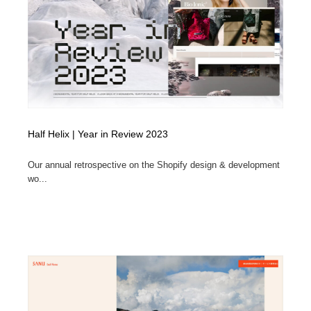
オフィス・シェアオフィス・コワーキング・シェアス
商業施設・商業ビル
33
ペース
商業施設・商業ビル
携帯電話・通信・サービス
15
携帯電話・通信・サービス
ファッション・洋服
511
ファッション・洋服
コスメ・化粧品・石鹸・シャンプー・ヘアケア・香水
220
Half Helix | Year in Review 2023
コスメ・化粧品・石鹸・シャンプー・ヘアケア・香水
農業・林業・漁業・畜産・鉱業・燃料
54
Our annual retrospective on the Shopify design & development
農業・林業・漁業・畜産・鉱業・燃料
食品・飲料・酒・菓子
444
wo...
食品・飲料・酒・菓子
飲食・レストラン・カフェ
182
飲食・レストラン・カフェ
植物・花・ガーデニング・造園
42
植物・花・ガーデニング・造園
陶芸・窯・ガラス・木工・手工芸
34