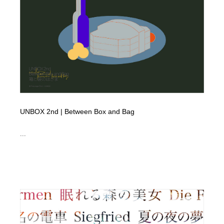
求人・採用・転職・就職・人材紹介
健康・医療・福祉・病院・歯医者・製薬・薬品
200
健康・医療・福祉・病院・歯医者・製薬・薬品
金融・銀行・投資・保険・M&A・商社
78
金融・銀行・投資・保険・M&A・商社
起業・事業支援・ボランティア・NPO
8
起業・事業支援・ボランティア・NPO
教育・スクール・保育・幼稚園・小中高・大学・専門学
173
校
教育・スクール・保育・幼稚園・小中高・大学・専門学
システム開発・IT・決済・アプリ・ソフトウェア
99
UNBOX 2nd | Between Box and Bag
校
...
システム開発・IT・決済・アプリ・ソフトウェア
テクノロジー・AI・人工知能・スマートホーム・オンラ
74
イン
テクノロジー・AI・人工知能・スマートホーム・オンラ
日本伝統：着物・織物・舞踊・歌舞伎・茶道・華道・書
17
イン
道
日本伝統：着物・織物・舞踊・歌舞伎・茶道・華道・書
映画・アニメ・DVD・動画配信・放送・TV・ラジオ
65
道