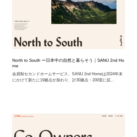
陶芸・窯・ガラス・木工・手工芸
材料：糸・布・紙・プラスチック・石・木材
38
材料：糸・布・紙・プラスチック・石・木材
工業・加工・技術・機械・電気
59
工業・加工・技術・機械・電気
宇宙
9
宇宙
日本の歴史・資料・伝統・将棋・囲碁
4
North to South ー日本中の自然と暮らそう｜SANU 2nd Ho
日本の歴史・資料・伝統・将棋・囲碁
動物園・水族館・公園・テーマパーク・アミューズメン
23
me
ト
会員制セカンドホームサービス、SANU 2nd Homeは2024年末
にかけて新たに19拠点が加わり、計30拠点・200室に拡...
動物園・水族館・公園・テーマパーク・アミューズメン
書籍・本屋・出版・作家・小説家・脚本家
58
ト
書籍・本屋・出版・作家・小説家・脚本家
ヘアサロン・美容院・理髪店・エステ
60
ヘアサロン・美容院・理髪店・エステ
自動車・船・飛行機・交通・自転車
71
自動車・船・飛行機・交通・自転車
ホテル・旅館・温泉・銭湯・サウナ
149