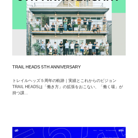
Drawing Software / お絵かきソフト・アプリ・ブラシ
ニュース・マガジン・メディア・SNS・YouTube
346
ニュース・マガジン・メディア・SNS・YouTube
TRAIL HEADS 5TH ANNIVERSARY
トレイルヘッズ５周年の軌跡｜実績とこれからのビジョン
TRAIL HEADSは「働き方」の拡張をおこない、「働く場」が
持つ課...