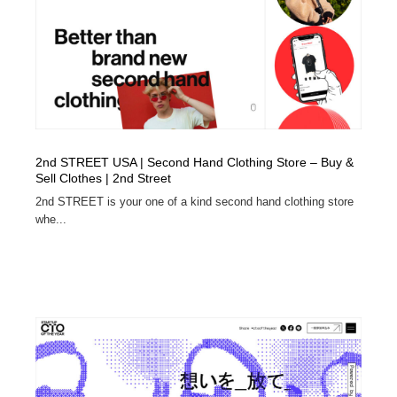
イラストレーター
コンテンツ・メディア制作会社
9
コンテンツ・メディア制作会社
フォント・フリーフォント / 書体
238
フォント・フリーフォント / 書体
レタリング・カリグラフィ・サイン・看板
31
レタリング・カリグラフィ・サイン・看板
編集・ライティング・コピーライター
19
2nd STREET USA | Second Hand Clothing Store – Buy &
Sell Clothes | 2nd Street
編集・ライティング・コピーライター
スタイリスト・ヘア＆メークアップ・プロップ・セット
2nd STREET is your one of a kind second hand clothing store
18
デザイン
whe...
スタイリスト・ヘア＆メークアップ・プロップ・セット
映像・クリエイター・プロダクション
164
デザイン
映像・クリエイター・プロダクション
撮影スタジオ・撮影用小物・背景ボード・リース・レン
20
タル
撮影スタジオ・撮影用小物・背景ボード・リース・レン
コーダー・エンジニア・デベロッパー
136
タル