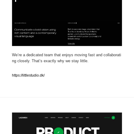
人気ランキング TOP100
業界別 登録Webサイト一覧
Web制作会社・プロダクション・デジタル
579
Web制作会社・プロダクション・デジタル
フォトグラファー・カメラマン・写真
257
We’re a dedicated team that enjoys moving fast and collaborati
ng closely. That’s exactly why we stay little.
フォトグラファー・カメラマン・写真
広告・マーケティング・PR・企画・プロデュース
182
https://littlestudio.dk/
広告・マーケティング・PR・企画・プロデュース
ブランディング・コンサルティング
151
ブランディング・コンサルティング
グラフィックデザイン・デザイン事務所
485
グラフィックデザイン・デザイン事務所
印刷・製本・包装・グッズ
43
印刷・製本・包装・グッズ
イラストレーター
160