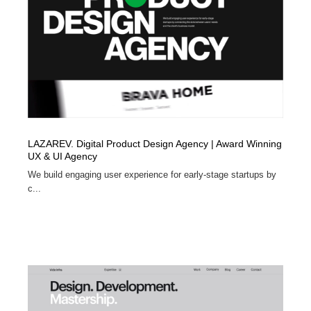
イラストレーター
コンテンツ・メディア制作会社
9
コンテンツ・メディア制作会社
フォント・フリーフォント / 書体
238
フォント・フリーフォント / 書体
レタリング・カリグラフィ・サイン・看板
31
レタリング・カリグラフィ・サイン・看板
編集・ライティング・コピーライター
19
LAZAREV. Digital Product Design Agency | Award Winning
編集・ライティング・コピーライター
スタイリスト・ヘア＆メークアップ・プロップ・セット
UX & UI Agency
18
デザイン
We build engaging user experience for early-stage startups by
c...
スタイリスト・ヘア＆メークアップ・プロップ・セット
映像・クリエイター・プロダクション
164
デザイン
映像・クリエイター・プロダクション
撮影スタジオ・撮影用小物・背景ボード・リース・レン
20
タル
撮影スタジオ・撮影用小物・背景ボード・リース・レン
コーダー・エンジニア・デベロッパー
136
タル