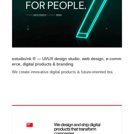
求人・採用・転職・就職・人材紹介
健康・医療・福祉・病院・歯医者・製薬・薬品
200
健康・医療・福祉・病院・歯医者・製薬・薬品
金融・銀行・投資・保険・M&A・商社
78
金融・銀行・投資・保険・M&A・商社
起業・事業支援・ボランティア・NPO
8
起業・事業支援・ボランティア・NPO
教育・スクール・保育・幼稚園・小中高・大学・専門学
173
校
estudio/nk ® — UI/UX design studio, web design, e-comm
erce, digital products & branding
教育・スクール・保育・幼稚園・小中高・大学・専門学
システム開発・IT・決済・アプリ・ソフトウェア
99
校
We create innovative digital products & future-oriented bra...
システム開発・IT・決済・アプリ・ソフトウェア
テクノロジー・AI・人工知能・スマートホーム・オンラ
74
イン
テクノロジー・AI・人工知能・スマートホーム・オンラ
日本伝統：着物・織物・舞踊・歌舞伎・茶道・華道・書
17
イン
道
日本伝統：着物・織物・舞踊・歌舞伎・茶道・華道・書
映画・アニメ・DVD・動画配信・放送・TV・ラジオ
65
道