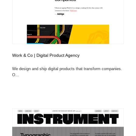
映画・アニメ・DVD・動画配信・放送・TV・ラジオ
音楽・アーティスト・楽器・舞台・演劇・ミュージカ
152
ル・ダンス
音楽・アーティスト・楽器・舞台・演劇・ミュージカ
芸能人・俳優・女優・タレント・モデル・芸能事務所
42
ル・ダンス
芸能人・俳優・女優・タレント・モデル・芸能事務所
キャンペーン・イベント・ワークショップ・コンペティ
77
ション
Work & Co | Digital Product Agency
キャンペーン・イベント・ワークショップ・コンペティ
マッチングサービス
22
ション
We design and ship digital products that transform companies.
マッチングサービス
アート・芸術・美術館・美術展・博物館・ギャラリー
383
O...
アート・芸術・美術館・美術展・博物館・ギャラリー
鉛筆画・木炭画・デッサン・クロッキー
15
鉛筆画・木炭画・デッサン・クロッキー
グラフィティ・Graffiti・ストリートアート
4
グラフィティ・Graffiti・ストリートアート
GWD スタッフお気に入り
201
GWD スタッフお気に入り
Drawing Software / お絵かきソフト・アプリ・ブラシ
11