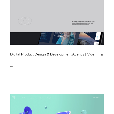
コーダー・エンジニア・デベロッパー
Javascript・WordPress・CSS・SEO・コーディング
97
Javascript・WordPress・CSS・SEO・コーディング
レンタルサーバー・クラウドサービス・ドメイン
10
レンタルサーバー・クラウドサービス・ドメイン
ネット通販・EC・オークション・フリマ
15
ネット通販・EC・オークション・フリマ
フリー素材・写真・モックアップ
41
フリー素材・写真・モックアップ
3D・CG・モーションデザイン
20
Digital Product Design & Development Agency | Vide Infra
3D・CG・モーションデザイン
眼鏡・コンタクトレンズ・サングラス
30
...
眼鏡・コンタクトレンズ・サングラス
プロダクト・インテリア
139
プロダクト・インテリア
ライフスタイル・家具・生活雑貨・家電
320
ライフスタイル・家具・生活雑貨・家電
ネオンサイン・ネオン菅・オリジナル
7
ネオンサイン・ネオン菅・オリジナル