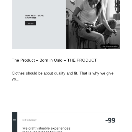
陶芸・窯・ガラス・木工・手工芸
材料：糸・布・紙・プラスチック・石・木材
38
材料：糸・布・紙・プラスチック・石・木材
工業・加工・技術・機械・電気
59
工業・加工・技術・機械・電気
宇宙
9
宇宙
日本の歴史・資料・伝統・将棋・囲碁
4
日本の歴史・資料・伝統・将棋・囲碁
動物園・水族館・公園・テーマパーク・アミューズメン
The Product – Born in Oslo – THE PRODUCT
23
ト
Clothes should be about quality and fit. That is why we give
動物園・水族館・公園・テーマパーク・アミューズメン
書籍・本屋・出版・作家・小説家・脚本家
58
yo...
ト
書籍・本屋・出版・作家・小説家・脚本家
ヘアサロン・美容院・理髪店・エステ
60
ヘアサロン・美容院・理髪店・エステ
自動車・船・飛行機・交通・自転車
71
自動車・船・飛行機・交通・自転車
ホテル・旅館・温泉・銭湯・サウナ
149