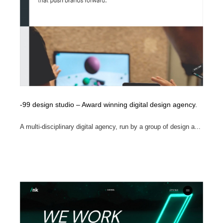
ホテル・旅館・温泉・銭湯・サウナ
旅行・観光・電車・航空会社
55
旅行・観光・電車・航空会社
アウトドア・キャンプ・登山
40
アウトドア・キャンプ・登山
スポーツ・スポーツ用品・トレーニング・ダイエット
71
スポーツ・スポーツ用品・トレーニング・ダイエット
ペット・トリミング
20
ペット・トリミング
-99 design studio – Award winning digital design agency.
ウェディング・結婚
38
A multi-disciplinary digital agency, run by a group of design a...
ウェディング・結婚
育児・ベイビー・玩具・絵本
27
育児・ベイビー・玩具・絵本
宗教・神社仏閣・禅・寺・神社
33
宗教・神社仏閣・禅・寺・神社
法律・監査・税理士・弁護士・司法書士・行政
29
法律・監査・税理士・弁護士・司法書士・行政
求人・採用・転職・就職・人材紹介
379