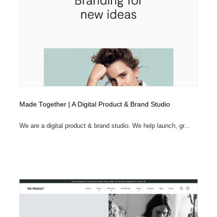
オフィス・シェアオフィス・コワーキング・シェアス
商業施設・商業ビル
33
ペース
商業施設・商業ビル
携帯電話・通信・サービス
15
携帯電話・通信・サービス
ファッション・洋服
511
ファッション・洋服
コスメ・化粧品・石鹸・シャンプー・ヘアケア・香水
220
コスメ・化粧品・石鹸・シャンプー・ヘアケア・香水
農業・林業・漁業・畜産・鉱業・燃料
54
Made Together | A Digital Product & Brand Studio
農業・林業・漁業・畜産・鉱業・燃料
食品・飲料・酒・菓子
444
We are a digital product & brand studio. We help launch, gr...
食品・飲料・酒・菓子
飲食・レストラン・カフェ
181
飲食・レストラン・カフェ
植物・花・ガーデニング・造園
42
植物・花・ガーデニング・造園
陶芸・窯・ガラス・木工・手工芸
34