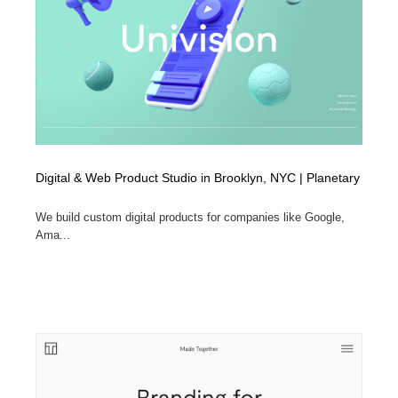
縫製・革製品・靴・鞄
55
縫製・革製品・靴・鞄
時計・腕時計
28
時計・腕時計
カメラ・レンズ
18
カメラ・レンズ
ジュエリー・装飾品
54
ジュエリー・装飾品
おもちゃ・ホビー・ゲーム
35
Digital & Web Product Studio in Brooklyn, NYC | Planetary
We build custom digital products for companies like Google,
おもちゃ・ホビー・ゲーム
アニメーション・キャラクターデザイン
23
Ama...
アニメーション・キャラクターデザイン
建築・空間・工務店・内装・店舗・環境デザイン
276
建築・空間・工務店・内装・店舗・環境デザイン
建設・住宅・不動産・倉庫
197
建設・住宅・不動産・倉庫
オフィス・シェアオフィス・コワーキング・シェアス
46
ペース