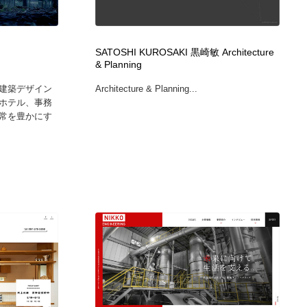
カメラ・レンズ
アニメーション・キャラクターデザイン
23
SATOSHI KUROSAKI 黒崎敏 Architecture
アニメーション・キャラクターデザイン
オフィス・シェアオフィス・コワーキング・シェアスペース
46
& Planning
建築デザイン
Architecture & Planning...
オフィス・シェアオフィス・コワーキング・シェアスペース
ファッション・洋服
511
ホテル、事務
常を豊かにす
ファッション・洋服
食品・飲料・酒・菓子
444
食品・飲料・酒・菓子
陶芸・窯・ガラス・木工・手工芸
34
陶芸・窯・ガラス・木工・手工芸
宇宙
9
宇宙
書籍・本屋・出版・作家・小説家・脚本家
58
書籍・本屋・出版・作家・小説家・脚本家
ホテル・旅館・温泉・銭湯・サウナ
149