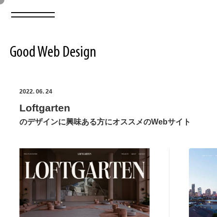
Good Web Design
2026年08月09日の登録サイト数は8551件です
2022. 06. 24
Loftgarten
登録Webサイト全一覧
8551
のデザインに興味ある方にオススメのWebサイト
登録Webサイト全一覧!
ABOUT
ABOUT
業界別 登録Webサイト一覧
Web制作会社・プロダクション・デジタル
579