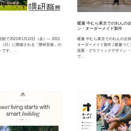
鉛筆画・木炭画・デッサン・クロッキー
Drawing Software / お絵かきソフト・アプリ・ブラシ
11
Drawing Software / お絵かきソフト・アプリ・ブラシ
暖簾 中むら東京でのれんの
ン・オーダーメイド製作
館で2021年1月22日（金）— 2021
暖簾 中むら東京でのれんの企
8日（日）に開催される「隈研吾展」の
オーダーメイド製作 | 暖簾づ
です。...
提案・グラフィックデザイン・
で...