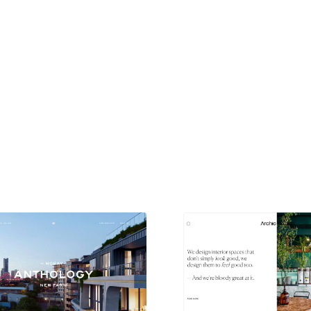
現役Webデザイナーによるコラム
15
現役Webデザイナーによるコラム
人気ランキング TOP100
人気ランキング TOP100
フォトグラファー・カメラマン・写真
257