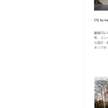
CG by ka
建築CG
等、コン
ら設計・
タッフが..