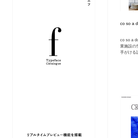
縫製・革製品・靴・鞄
ジュエリー・装飾品
54
co so a 
ジュエリー・装飾品
建築・空間・工務店・内装・店舗・環境デザイン
276
co so
建築・空間・工務店・内装・店舗・環境デザイン
商業施設・商業ビル
33
業施設の
手がける設
商業施設・商業ビル
コスメ・化粧品・石鹸・シャンプー・ヘアケア・香水
220
コスメ・化粧品・石鹸・シャンプー・ヘアケア・香水
飲食・レストラン・カフェ
182
飲食・レストラン・カフェ
材料：糸・布・紙・プラスチック・石・木材
38
材料：糸・布・紙・プラスチック・石・木材
日本の歴史・資料・伝統・将棋・囲碁
4
日本の歴史・資料・伝統・将棋・囲碁
ヘアサロン・美容院・理髪店・エステ
60