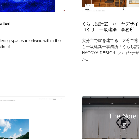
自動車・船・飛行機・交通・自転車
アウトドア・キャンプ・登山
40
Milesi
くらし設計室 ハコヤデザイ
アウトドア・キャンプ・登山
ウェディング・結婚
38
づくり｜一級建築士事務所
iving spaces intertwine within the
大分市で家を建てる、大分で家
ウェディング・結婚
法律・監査・税理士・弁護士・司法書士・行政
29
lls of ...
ら一級建築士事務所「くらし設
HACOYA DESIGN（ハコヤ
か...
法律・監査・税理士・弁護士・司法書士・行政
金融・銀行・投資・保険・M&A・商社
78
金融・銀行・投資・保険・M&A・商社
システム開発・IT・決済・アプリ・ソフトウェア
99
システム開発・IT・決済・アプリ・ソフトウェア
映画・アニメ・DVD・動画配信・放送・TV・ラジオ
65
映画・アニメ・DVD・動画配信・放送・TV・ラジオ
キャンペーン・イベント・ワークショップ・コンペティショ
77
ン
キャンペーン・イベント・ワークショップ・コンペティショ
鉛筆画・木炭画・デッサン・クロッキー
15
ン