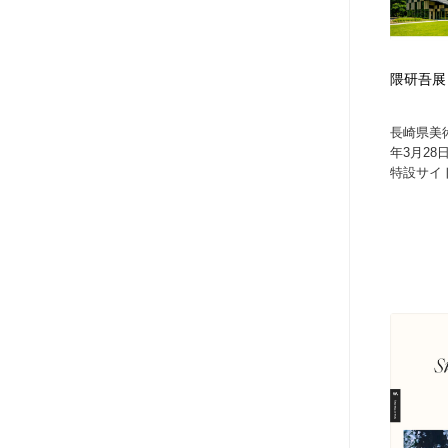
アート・芸術・美術館・美術展・博物館・ギャラリー
GWD スタッフお気に入り
201
GWD スタッフお気に入り
隈研吾展
長崎県美術
年3月2
特設サイト