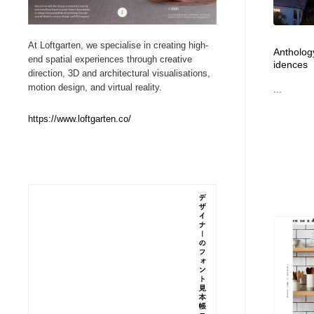
Web制作会社・プロダクション・デジタル
ブランディング・コンサルティング
151
At Loftgarten, we specialise in creating high-
Antholog
end spatial experiences through creative
idences
ブランディング・コンサルティング
イラストレーター
160
direction, 3D and architectural visualisations,
motion design, and virtual reality.
...
イラストレーター
レタリング・カリグラフィ・サイン・看板
31
https://www.loftgarten.co/
レタリング・カリグラフィ・サイン・看板
映像・クリエイター・プロダクション
164
映像・クリエイター・プロダクション
Javascript・WordPress・CSS・SEO・コーディング
97
Javascript・WordPress・CSS・SEO・コーディング
フリー素材・写真・モックアップ
41
フリー素材・写真・モックアップ
プロダクト・インテリア
139
プロダクト・インテリア
縫製・革製品・靴・鞄
55