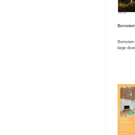
Bornstei
Bornstein
large diver