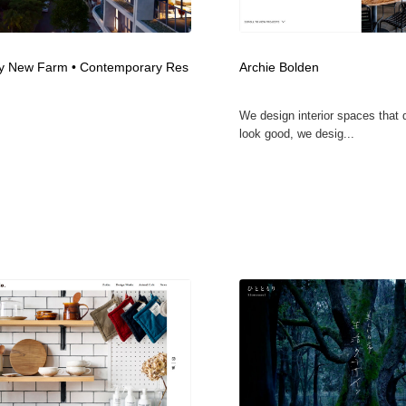
フォトグラファー・カメラマン・写真
グラフィックデザイン・デザイン事務所
485
y New Farm • Contemporary Res
Archie Bolden
グラフィックデザイン・デザイン事務所
コンテンツ・メディア制作会社
9
We design interior spaces that 
look good, we desig...
コンテンツ・メディア制作会社
編集・ライティング・コピーライター
19
編集・ライティング・コピーライター
撮影スタジオ・撮影用小物・背景ボード・リース・レンタル
20
撮影スタジオ・撮影用小物・背景ボード・リース・レンタル
レンタルサーバー・クラウドサービス・ドメイン
10
レンタルサーバー・クラウドサービス・ドメイン
3D・CG・モーションデザイン
21
3D・CG・モーションデザイン
ライフスタイル・家具・生活雑貨・家電
320
ライフスタイル・家具・生活雑貨・家電
時計・腕時計
28