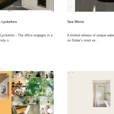
n Lyckefors
Sea Mirror
 Lyckefors - The office engages in a
A limited release of unique wat
sity o...
on Dubai’s most ex...