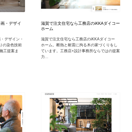
グラフィティ・Graffiti・ストリートアート
ニュース・マガジン・メディア・SNS・YouTube
346
ニュース・マガジン・メディア・SNS・YouTube
企画・デザイ
滋賀で注文住宅なら工務店のiKKAダイコー
ホーム
画・デザイン・
滋賀で注文住宅なら工務店のiKKAダイコー
くりの染色技術
ホーム。断熱と耐震に拘る木の家づくりをし
施工提案ま
ています。工務店+設計事務所ならではの提案
力...