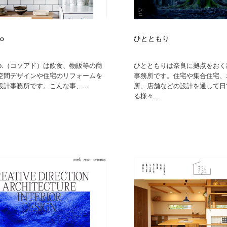
時計・腕時計
おもちゃ・ホビー・ゲーム
35
do
ひとともり
おもちゃ・ホビー・ゲーム
建設・住宅・不動産・倉庫
197
 a do.（コソアド）は飲食、物販等の商
ひとともりは奈良に拠点をおく
建設・住宅・不動産・倉庫
携帯電話・通信・サービス
15
空間デザインや住宅のリフォームを
事務所です。住宅や集合住宅、
計事務所です。こんな事、...
所、店舗などの設計を通して日
る様々...
携帯電話・通信・サービス
農業・林業・漁業・畜産・鉱業・燃料
54
農業・林業・漁業・畜産・鉱業・燃料
植物・花・ガーデニング・造園
42
植物・花・ガーデニング・造園
工業・加工・技術・機械・電気
59
工業・加工・技術・機械・電気
動物園・水族館・公園・テーマパーク・アミューズメント
23
動物園・水族館・公園・テーマパーク・アミューズメント
自動車・船・飛行機・交通・自転車
71