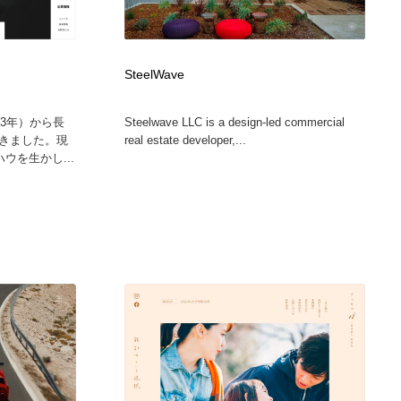
SteelWave
13年）から長
Steelwave LLC is a design-led commercial
きました。現
real estate developer,...
ウを生かし...