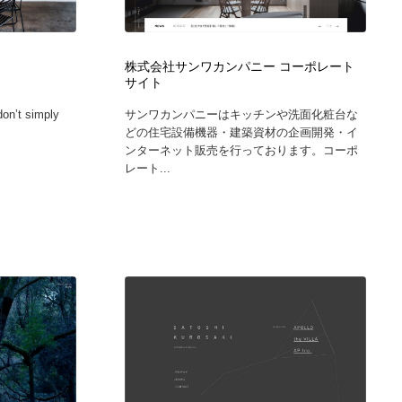
広告・マーケティング・PR・企画・プロデュース
印刷・製本・包装・グッズ
43
株式会社サンワカンパニー コーポレート
サイト
印刷・製本・包装・グッズ
フォント・フリーフォント / 書体
238
don’t simply
サンワカンパニーはキッチンや洗面化粧台な
どの住宅設備機器・建築資材の企画開発・イ
フォント・フリーフォント / 書体
スタイリスト・ヘア＆メークアップ・プロップ・セットデザ
18
ンターネット販売を行っております。コーポ
イン
レート...
スタイリスト・ヘア＆メークアップ・プロップ・セットデザ
コーダー・エンジニア・デベロッパー
136
イン
コーダー・エンジニア・デベロッパー
ネット通販・EC・オークション・フリマ
15
ネット通販・EC・オークション・フリマ
眼鏡・コンタクトレンズ・サングラス
30
眼鏡・コンタクトレンズ・サングラス
ネオンサイン・ネオン菅・オリジナル
7
ネオンサイン・ネオン菅・オリジナル
カメラ・レンズ
18