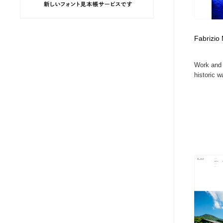
ヘアサロン・美容院・理髪店・エステ
旅行・観光・電車・航空会社
55
Fabrizio 
旅行・観光・電車・航空会社
ペット・トリミング
20
Work and l
ペット・トリミング
宗教・神社仏閣・禅・寺・神社
33
historic wa
宗教・神社仏閣・禅・寺・神社
健康・医療・福祉・病院・歯医者・製薬・薬品
200
健康・医療・福祉・病院・歯医者・製薬・薬品
教育・スクール・保育・幼稚園・小中高・大学・専門学校
173
教育・スクール・保育・幼稚園・小中高・大学・専門学校
日本伝統：着物・織物・舞踊・歌舞伎・茶道・華道・書道
17
日本伝統：着物・織物・舞踊・歌舞伎・茶道・華道・書道
芸能人・俳優・女優・タレント・モデル・芸能事務所
42
芸能人・俳優・女優・タレント・モデル・芸能事務所
アート・芸術・美術館・美術展・博物館・ギャラリー
383