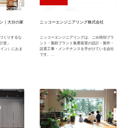
ホテル・旅館・温泉・銭湯・サウナ
スポーツ・スポーツ用品・トレーニング・ダイエット
71
ン｜大分の家
ニッコーエンジニアリング株式会社
スポーツ・スポーツ用品・トレーニング・ダイエット
育児・ベイビー・玩具・絵本
27
づくりするな
ニッコーエンジニアリングは、ごみ焼却プラ
育児・ベイビー・玩具・絵本
求人・採用・転職・就職・人材紹介
379
計室」
ント・製鉄プラント集塵装置の設計・製作・
デザイン）におま
設置工事・メンテナンスを手がけている会社
です。...
求人・採用・転職・就職・人材紹介
起業・事業支援・ボランティア・NPO
8
起業・事業支援・ボランティア・NPO
テクノロジー・AI・人工知能・スマートホーム・オンライン
74
テクノロジー・AI・人工知能・スマートホーム・オンライン
音楽・アーティスト・楽器・舞台・演劇・ミュージカル・ダ
152
ンス
音楽・アーティスト・楽器・舞台・演劇・ミュージカル・ダ
マッチングサービス
22
ンス
マッチングサービス
グラフィティ・Graffiti・ストリートアート
4