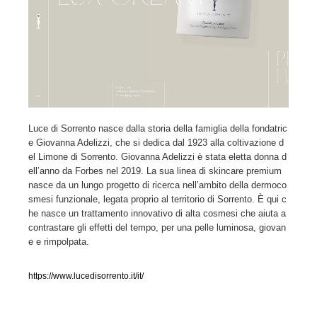
人気ランキング TOP100
業界別 登録Webサイト一覧
Web制作会社・プロダクション・デジタル
579
Web制作会社・プロダクション・デジタル
Luce di Sorrento nasce dalla storia della famiglia della fondatric
フォトグラファー・カメラマン・写真
257
e Giovanna Adelizzi, che si dedica dal 1923 alla coltivazione d
el Limone di Sorrento. Giovanna Adelizzi è stata eletta donna d
フォトグラファー・カメラマン・写真
広告・マーケティング・PR・企画・プロデュース
182
ell’anno da Forbes nel 2019. La sua linea di skincare premium
nasce da un lungo progetto di ricerca nell’ambito della dermoco
広告・マーケティング・PR・企画・プロデュース
ブランディング・コンサルティング
151
smesi funzionale, legata proprio al territorio di Sorrento. È qui c
he nasce un trattamento innovativo di alta cosmesi che aiuta a
contrastare gli effetti del tempo, per una pelle luminosa, giovan
ブランディング・コンサルティング
グラフィックデザイン・デザイン事務所
485
e e rimpolpata.
グラフィックデザイン・デザイン事務所
印刷・製本・包装・グッズ
43
https://www.lucedisorrento.it/it/
印刷・製本・包装・グッズ
イラストレーター
160