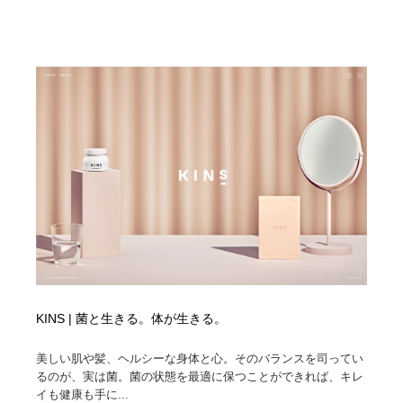
陶芸・窯・ガラス・木工・手工芸
材料：糸・布・紙・プラスチック・石・木材
38
材料：糸・布・紙・プラスチック・石・木材
工業・加工・技術・機械・電気
59
工業・加工・技術・機械・電気
宇宙
9
宇宙
日本の歴史・資料・伝統・将棋・囲碁
4
日本の歴史・資料・伝統・将棋・囲碁
動物園・水族館・公園・テーマパーク・アミューズメン
23
ト
動物園・水族館・公園・テーマパーク・アミューズメン
書籍・本屋・出版・作家・小説家・脚本家
58
ト
書籍・本屋・出版・作家・小説家・脚本家
ヘアサロン・美容院・理髪店・エステ
60
KINS | 菌と生きる。体が生きる。
ヘアサロン・美容院・理髪店・エステ
自動車・船・飛行機・交通・自転車
71
美しい肌や髪、ヘルシーな身体と心。そのバランスを司ってい
自動車・船・飛行機・交通・自転車
ホテル・旅館・温泉・銭湯・サウナ
149
るのが、実は菌。菌の状態を最適に保つことができれば、キレ
イも健康も手に...