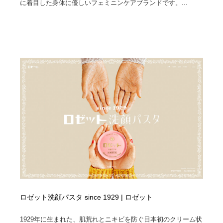
に着目した身体に優しいフェミニンケアブランドです。...
求人・採用・転職・就職・人材紹介
健康・医療・福祉・病院・歯医者・製薬・薬品
200
健康・医療・福祉・病院・歯医者・製薬・薬品
金融・銀行・投資・保険・M&A・商社
78
金融・銀行・投資・保険・M&A・商社
起業・事業支援・ボランティア・NPO
8
起業・事業支援・ボランティア・NPO
教育・スクール・保育・幼稚園・小中高・大学・専門学
173
校
教育・スクール・保育・幼稚園・小中高・大学・専門学
システム開発・IT・決済・アプリ・ソフトウェア
99
校
システム開発・IT・決済・アプリ・ソフトウェア
テクノロジー・AI・人工知能・スマートホーム・オンラ
74
イン
テクノロジー・AI・人工知能・スマートホーム・オンラ
日本伝統：着物・織物・舞踊・歌舞伎・茶道・華道・書
17
イン
道
ロゼット洗顔パスタ since 1929 | ロゼット
日本伝統：着物・織物・舞踊・歌舞伎・茶道・華道・書
映画・アニメ・DVD・動画配信・放送・TV・ラジオ
65
道
1929年に生まれた、肌荒れとニキビを防ぐ日本初のクリーム状