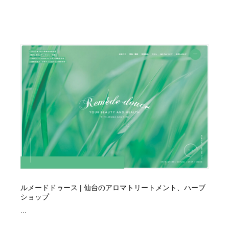
オフィス・シェアオフィス・コワーキング・シェアス
商業施設・商業ビル
33
ペース
商業施設・商業ビル
携帯電話・通信・サービス
15
携帯電話・通信・サービス
ファッション・洋服
511
ファッション・洋服
コスメ・化粧品・石鹸・シャンプー・ヘアケア・香水
220
コスメ・化粧品・石鹸・シャンプー・ヘアケア・香水
農業・林業・漁業・畜産・鉱業・燃料
54
農業・林業・漁業・畜産・鉱業・燃料
食品・飲料・酒・菓子
444
食品・飲料・酒・菓子
飲食・レストラン・カフェ
182
飲食・レストラン・カフェ
植物・花・ガーデニング・造園
42
ルメードドゥース | 仙台のアロマトリートメント、ハーブ
ショップ
植物・花・ガーデニング・造園
陶芸・窯・ガラス・木工・手工芸
34
...