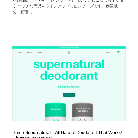
く ニッチな商品をラインアップしたシリーズです。創業以
Drawing Software / お絵かきソフト・アプリ・ブラシ
ニュース・マガジン・メディア・SNS・YouTube
346
来、真面...
ニュース・マガジン・メディア・SNS・YouTube
Hume Supernatural – All Natural Deodorant That Works!