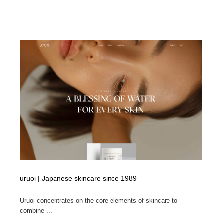
縫製・革製品・靴・鞄
55
縫製・革製品・靴・鞄
時計・腕時計
28
時計・腕時計
カメラ・レンズ
18
カメラ・レンズ
ジュエリー・装飾品
54
ジュエリー・装飾品
おもちゃ・ホビー・ゲーム
35
おもちゃ・ホビー・ゲーム
アニメーション・キャラクターデザイン
23
アニメーション・キャラクターデザイン
建築・空間・工務店・内装・店舗・環境デザイン
276
建築・空間・工務店・内装・店舗・環境デザイン
建設・住宅・不動産・倉庫
197
uruoi | Japanese skincare since 1989
建設・住宅・不動産・倉庫
オフィス・シェアオフィス・コワーキング・シェアス
46
Uruoi concentrates on the core elements of skincare to
ペース
combine ...