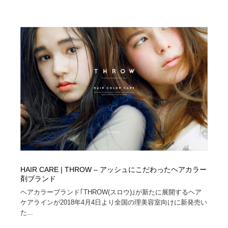
コーダー・エンジニア・デベロッパー
Javascript・WordPress・CSS・SEO・コーディング
97
Javascript・WordPress・CSS・SEO・コーディング
レンタルサーバー・クラウドサービス・ドメイン
10
レンタルサーバー・クラウドサービス・ドメイン
ネット通販・EC・オークション・フリマ
15
ネット通販・EC・オークション・フリマ
フリー素材・写真・モックアップ
41
フリー素材・写真・モックアップ
3D・CG・モーションデザイン
20
3D・CG・モーションデザイン
眼鏡・コンタクトレンズ・サングラス
30
眼鏡・コンタクトレンズ・サングラス
プロダクト・インテリア
139
HAIR CARE | THROW – アッシュにこだわったヘアカラー
プロダクト・インテリア
ライフスタイル・家具・生活雑貨・家電
320
剤ブランド
ヘアカラーブランド｢THROW(スロウ)｣が新たに展開するヘア
ケアラインが2018年4月4日より全国の理美容室向けに新発売い
ライフスタイル・家具・生活雑貨・家電
ネオンサイン・ネオン菅・オリジナル
7
た...
ネオンサイン・ネオン菅・オリジナル