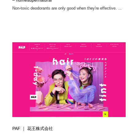
– humesupernatural
Non-toxic deodorants are only good when they're effective. ...
PAF ｜ 花王株式会社