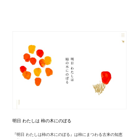
ホテル・旅館・温泉・銭湯・サウナ
旅行・観光・電車・航空会社
55
旅行・観光・電車・航空会社
アウトドア・キャンプ・登山
40
アウトドア・キャンプ・登山
スポーツ・スポーツ用品・トレーニング・ダイエット
71
スポーツ・スポーツ用品・トレーニング・ダイエット
ペット・トリミング
20
ペット・トリミング
ウェディング・結婚
38
ウェディング・結婚
育児・ベイビー・玩具・絵本
27
育児・ベイビー・玩具・絵本
宗教・神社仏閣・禅・寺・神社
33
宗教・神社仏閣・禅・寺・神社
法律・監査・税理士・弁護士・司法書士・行政
29
明日 わたしは 柿の木にのぼる
法律・監査・税理士・弁護士・司法書士・行政
求人・採用・転職・就職・人材紹介
379
『明日 わたしは柿の木にのぼる』は柿にまつわる古来の知恵