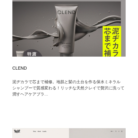
CLEND
泥ヂカラで芯まで補修。地肌と髪の土台を作る保水ミネラル
シャンプーで質感変わる！リッチな天然クレイで贅沢に洗って
潤すヘアケアブラ...