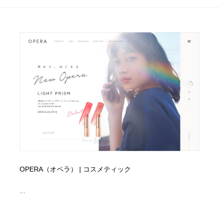
イラストレーター
コンテンツ・メディア制作会社
9
コンテンツ・メディア制作会社
フォント・フリーフォント / 書体
238
フォント・フリーフォント / 書体
レタリング・カリグラフィ・サイン・看板
31
レタリング・カリグラフィ・サイン・看板
編集・ライティング・コピーライター
19
編集・ライティング・コピーライター
スタイリスト・ヘア＆メークアップ・プロップ・セット
18
デザイン
スタイリスト・ヘア＆メークアップ・プロップ・セット
映像・クリエイター・プロダクション
164
デザイン
映像・クリエイター・プロダクション
撮影スタジオ・撮影用小物・背景ボード・リース・レン
OPERA（オペラ） | コスメティック
20
タル
...
撮影スタジオ・撮影用小物・背景ボード・リース・レン
コーダー・エンジニア・デベロッパー
136
タル