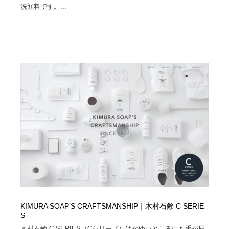
映画・アニメ・DVD・動画配信・放送・TV・ラジオ
音楽・アーティスト・楽器・舞台・演劇・ミュージカ
洗顔料です。...
152
ル・ダンス
音楽・アーティスト・楽器・舞台・演劇・ミュージカ
芸能人・俳優・女優・タレント・モデル・芸能事務所
42
ル・ダンス
芸能人・俳優・女優・タレント・モデル・芸能事務所
キャンペーン・イベント・ワークショップ・コンペティ
77
ション
キャンペーン・イベント・ワークショップ・コンペティ
マッチングサービス
22
ション
マッチングサービス
アート・芸術・美術館・美術展・博物館・ギャラリー
383
アート・芸術・美術館・美術展・博物館・ギャラリー
鉛筆画・木炭画・デッサン・クロッキー
15
鉛筆画・木炭画・デッサン・クロッキー
グラフィティ・Graffiti・ストリートアート
4
グラフィティ・Graffiti・ストリートアート
GWD スタッフお気に入り
201
KIMURA SOAP’S CRAFTSMANSHIP｜木村石鹸 C SERIE
S
GWD スタッフお気に入り
Drawing Software / お絵かきソフト・アプリ・ブラシ
11
木村石鹸 C SERIES（Cシリーズ）はかゆいところにも手が届