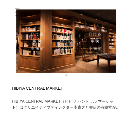
ホテル・旅館・温泉・銭湯・サウナ
旅行・観光・電車・航空会社
55
旅行・観光・電車・航空会社
アウトドア・キャンプ・登山
40
アウトドア・キャンプ・登山
スポーツ・スポーツ用品・トレーニング・ダイエット
71
スポーツ・スポーツ用品・トレーニング・ダイエット
ペット・トリミング
20
ペット・トリミング
ウェディング・結婚
38
ウェディング・結婚
育児・ベイビー・玩具・絵本
27
HIBIYA CENTRAL MARKET
育児・ベイビー・玩具・絵本
宗教・神社仏閣・禅・寺・神社
33
HIBIYA CENTRAL MARKET（ヒビヤ セントラル マーケッ
宗教・神社仏閣・禅・寺・神社
法律・監査・税理士・弁護士・司法書士・行政
29
ト）はクリエイティブディレクター南貴之と書店の有隣堂が...
法律・監査・税理士・弁護士・司法書士・行政
求人・採用・転職・就職・人材紹介
379