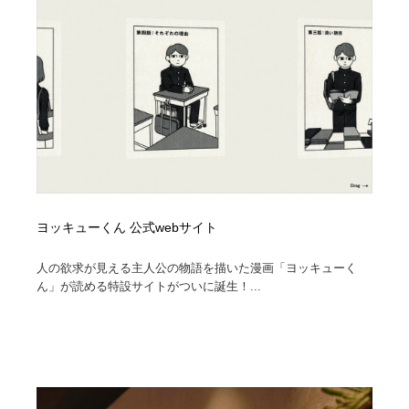
コーダー・エンジニア・デベロッパー
Javascript・WordPress・CSS・SEO・コーディング
97
Javascript・WordPress・CSS・SEO・コーディング
レンタルサーバー・クラウドサービス・ドメイン
10
レンタルサーバー・クラウドサービス・ドメイン
ネット通販・EC・オークション・フリマ
15
ネット通販・EC・オークション・フリマ
フリー素材・写真・モックアップ
41
フリー素材・写真・モックアップ
3D・CG・モーションデザイン
20
ヨッキューくん 公式webサイト
3D・CG・モーションデザイン
眼鏡・コンタクトレンズ・サングラス
30
人の欲求が見える主人公の物語を描いた漫画「ヨッキューく
眼鏡・コンタクトレンズ・サングラス
プロダクト・インテリア
139
ん」が読める特設サイトがついに誕生！...
プロダクト・インテリア
ライフスタイル・家具・生活雑貨・家電
320
ライフスタイル・家具・生活雑貨・家電
ネオンサイン・ネオン菅・オリジナル
7
ネオンサイン・ネオン菅・オリジナル