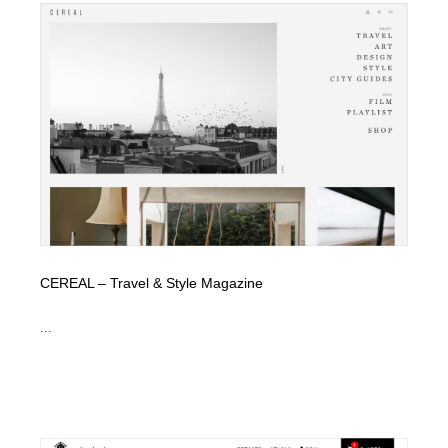
オフィス・シェアオフィス・コワーキング・シェアス
商業施設・商業ビル
33
ペース
商業施設・商業ビル
携帯電話・通信・サービス
15
携帯電話・通信・サービス
ファッション・洋服
511
ファッション・洋服
コスメ・化粧品・石鹸・シャンプー・ヘアケア・香水
220
コスメ・化粧品・石鹸・シャンプー・ヘアケア・香水
農業・林業・漁業・畜産・鉱業・燃料
54
農業・林業・漁業・畜産・鉱業・燃料
食品・飲料・酒・菓子
444
CEREAL – Travel & Style Magazine
食品・飲料・酒・菓子
飲食・レストラン・カフェ
181
...
飲食・レストラン・カフェ
植物・花・ガーデニング・造園
42
植物・花・ガーデニング・造園
陶芸・窯・ガラス・木工・手工芸
34