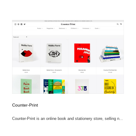
Drawing Software / お絵かきソフト・アプリ・ブラシ
ニュース・マガジン・メディア・SNS・YouTube
346
ニュース・マガジン・メディア・SNS・YouTube
Counter-Print
Counter-Print is an online book and stationery store, selling n...