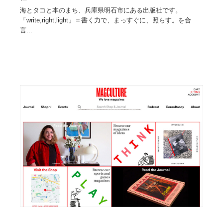
海とタコと本のまち、兵庫県明石市にある出版社です。
「write,right,light」＝書く力で、まっすぐに、照らす。を合
言...