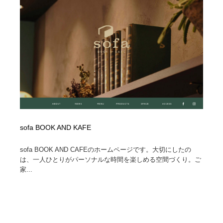
縫製・革製品・靴・鞄
55
縫製・革製品・靴・鞄
時計・腕時計
28
時計・腕時計
カメラ・レンズ
18
カメラ・レンズ
ジュエリー・装飾品
54
ジュエリー・装飾品
おもちゃ・ホビー・ゲーム
35
おもちゃ・ホビー・ゲーム
アニメーション・キャラクターデザイン
23
sofa BOOK AND KAFE
アニメーション・キャラクターデザイン
建築・空間・工務店・内装・店舗・環境デザイン
276
sofa BOOK AND CAFEのホームページです。大切にしたの
は、一人ひとりがパーソナルな時間を楽しめる空間づくり。ご
家...
建築・空間・工務店・内装・店舗・環境デザイン
建設・住宅・不動産・倉庫
197
建設・住宅・不動産・倉庫
オフィス・シェアオフィス・コワーキング・シェアス
46
ペース