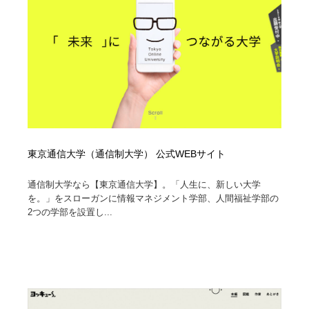
イラストレーター
コンテンツ・メディア制作会社
9
コンテンツ・メディア制作会社
フォント・フリーフォント / 書体
238
フォント・フリーフォント / 書体
レタリング・カリグラフィ・サイン・看板
31
レタリング・カリグラフィ・サイン・看板
編集・ライティング・コピーライター
19
編集・ライティング・コピーライター
東京通信大学（通信制大学） 公式WEBサイト
スタイリスト・ヘア＆メークアップ・プロップ・セット
18
デザイン
通信制大学なら【東京通信大学】。「人生に、新しい大学
を。」をスローガンに情報マネジメント学部、人間福祉学部の
スタイリスト・ヘア＆メークアップ・プロップ・セット
映像・クリエイター・プロダクション
164
2つの学部を設置し...
デザイン
映像・クリエイター・プロダクション
撮影スタジオ・撮影用小物・背景ボード・リース・レン
20
タル
撮影スタジオ・撮影用小物・背景ボード・リース・レン
コーダー・エンジニア・デベロッパー
136
タル