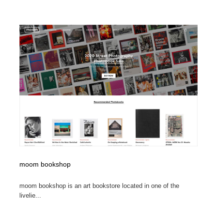
映画・アニメ・DVD・動画配信・放送・TV・ラジオ
音楽・アーティスト・楽器・舞台・演劇・ミュージカ
152
ル・ダンス
音楽・アーティスト・楽器・舞台・演劇・ミュージカ
芸能人・俳優・女優・タレント・モデル・芸能事務所
42
ル・ダンス
芸能人・俳優・女優・タレント・モデル・芸能事務所
キャンペーン・イベント・ワークショップ・コンペティ
77
ション
キャンペーン・イベント・ワークショップ・コンペティ
マッチングサービス
22
ション
マッチングサービス
アート・芸術・美術館・美術展・博物館・ギャラリー
383
アート・芸術・美術館・美術展・博物館・ギャラリー
鉛筆画・木炭画・デッサン・クロッキー
15
鉛筆画・木炭画・デッサン・クロッキー
グラフィティ・Graffiti・ストリートアート
4
moom bookshop
moom bookshop is an art bookstore located in one of the
グラフィティ・Graffiti・ストリートアート
GWD スタッフお気に入り
201
livelie...
GWD スタッフお気に入り
Drawing Software / お絵かきソフト・アプリ・ブラシ
11