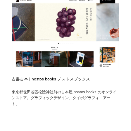
陶芸・窯・ガラス・木工・手工芸
材料：糸・布・紙・プラスチック・石・木材
38
材料：糸・布・紙・プラスチック・石・木材
工業・加工・技術・機械・電気
59
工業・加工・技術・機械・電気
宇宙
9
宇宙
日本の歴史・資料・伝統・将棋・囲碁
4
日本の歴史・資料・伝統・将棋・囲碁
動物園・水族館・公園・テーマパーク・アミューズメン
23
ト
動物園・水族館・公園・テーマパーク・アミューズメン
書籍・本屋・出版・作家・小説家・脚本家
58
古書古本 | nostos books ノストスブックス
ト
東京都世田谷区松陰神社前の古本屋 nostos books のオンライ
書籍・本屋・出版・作家・小説家・脚本家
ヘアサロン・美容院・理髪店・エステ
60
ンストア。グラフィックデザイン、タイポグラフィ、アー
ト、...
ヘアサロン・美容院・理髪店・エステ
自動車・船・飛行機・交通・自転車
71
自動車・船・飛行機・交通・自転車
ホテル・旅館・温泉・銭湯・サウナ
149