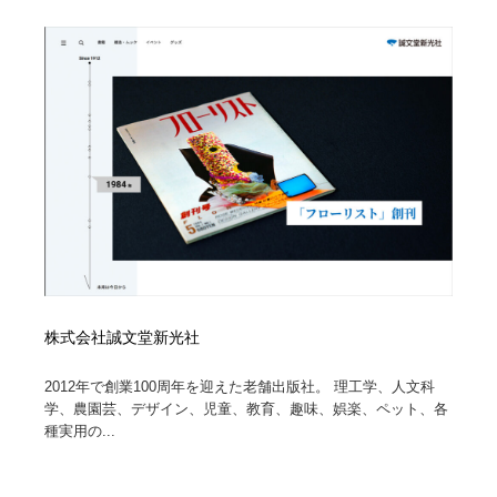
求人・採用・転職・就職・人材紹介
健康・医療・福祉・病院・歯医者・製薬・薬品
200
健康・医療・福祉・病院・歯医者・製薬・薬品
金融・銀行・投資・保険・M&A・商社
78
金融・銀行・投資・保険・M&A・商社
起業・事業支援・ボランティア・NPO
8
起業・事業支援・ボランティア・NPO
教育・スクール・保育・幼稚園・小中高・大学・専門学
173
校
教育・スクール・保育・幼稚園・小中高・大学・専門学
システム開発・IT・決済・アプリ・ソフトウェア
99
校
システム開発・IT・決済・アプリ・ソフトウェア
テクノロジー・AI・人工知能・スマートホーム・オンラ
74
イン
株式会社誠文堂新光社
テクノロジー・AI・人工知能・スマートホーム・オンラ
日本伝統：着物・織物・舞踊・歌舞伎・茶道・華道・書
17
2012年で創業100周年を迎えた老舗出版社。 理工学、人文科
イン
道
学、農園芸、デザイン、児童、教育、趣味、娯楽、ペット、各
種実用の...
日本伝統：着物・織物・舞踊・歌舞伎・茶道・華道・書
映画・アニメ・DVD・動画配信・放送・TV・ラジオ
65
道