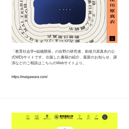
人気ランキング TOP100
業界別 登録Webサイト一覧
Web制作会社・プロダクション・デジタル
579
「教育社会学×組織開発」の在野の研究者、勅使川原真衣の公
Web制作会社・プロダクション・デジタル
フォトグラファー・カメラマン・写真
257
式WEbサイトです。出版した書籍の紹介、最新のお知らせ、講
演などのご相談はこちらのWebサイトより。
フォトグラファー・カメラマン・写真
広告・マーケティング・PR・企画・プロデュース
182
https://maigawara.com/
広告・マーケティング・PR・企画・プロデュース
ブランディング・コンサルティング
151
ブランディング・コンサルティング
グラフィックデザイン・デザイン事務所
485
グラフィックデザイン・デザイン事務所
印刷・製本・包装・グッズ
43
印刷・製本・包装・グッズ
イラストレーター
160